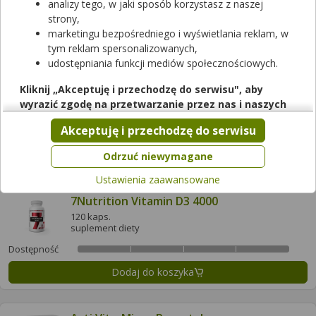
analizy tego, w jaki sposób korzystasz z naszej
Dostępność
strony,
marketingu bezpośredniego i wyświetlania reklam, w
Dodaj do koszyka
tym reklam spersonalizowanych,
udostępniania funkcji mediów społecznościowych.
4Flex Protect
Kliknij „Akceptuję i przechodzę do serwisu", aby
30 sasz.
wyrazić zgodę na przetwarzanie przez nas i naszych
suplement diety
partnerów Twoich danych w powyższych celach.
Akceptuję i przechodzę do serwisu
Dostępność
Pamiętaj, że wyrażenie zgody jest dobrowolne, a wyrażoną
zgodę możesz w każdej chwili cofnąć, możesz też wycofać
Dodaj do koszyka
Odrzuć niewymagane
zgodę na przetwarzanie Twoich danych tylko w niektórych
Ustawienia zaawansowane
celach. Jeżeli chcesz dowiedzieć się więcej lub chcesz
przeprowadzić konfigurację szczegółową, to możesz tego
7Nutrition Vitamin D3 4000
dokonać za pomocą „Ustawień zaawansowanych".
120 kaps.
suplement diety
Więcej informacji na temat wykorzystywania narzędzi
zewnętrznych w naszym serwisie znajdziesz w
Regulaminie
Dostępność
Serwisu
.
Dodaj do koszyka