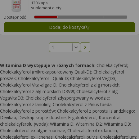
120 kaps.
suplement diety
Dostępność
Dodaj do koszyka
Następna strona
Witamina D występuje w różnych formach
: Cholekalcyferol;
Cholekalcyferol (mikrokapsułkowany Quali-D); Cholekalcyferol
proszek; Cholekalcyferol - Quali-D; Cholekalcyferol VegD3;
Cholekalcyferol Vita-algae D; Cholekalcyferol z alg morskich;
Cholekalcyferol z alg morskich D3V®; Cholekalcyferol z alg
VegaVitaD3; Cholekalcyferol zdyspergowany w wodzie;
Cholekalcyferol z lanoliny; Cholekalcyferol z Pinus taeda;
Cholekalcyferol z porostów; Cholekalcyferol z porostu islandzkiego;
Devikap; Devikap krople doustne; Ergokalcyferol; Koncentrat
cholekalcyferolu (woda); Witamina D; Witamina D2; Witamina D3;
Cholecalciferol ex algae marinae; Cholecalciferol ex lanolin;
Cholecalciferol ex lichenas; Cholecalciferoli pulvis; Cholecalciferolum;