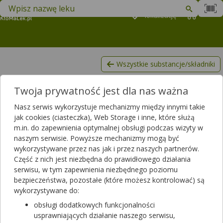
Znajdź lek w swojej okolicy
Podaj
lokalizację
Koszyk
M
Wszystkie substancje/składniki
Witamina D
Twoja prywatność jest dla nas ważna
Lista produktów, zawierających Witamina D
Nasz serwis wykorzystuje mechanizmy między innymi takie
Filtrowanie
jak cookies (ciasteczka), Web Storage i inne, które służą
m.in. do zapewnienia optymalnej obsługi podczas wizyty w
Filtrowanie
naszym serwisie. Powyższe mechanizmy mogą być
Wyniki wyszukiwania
(2153)
wykorzystywane przez nas jak i przez naszych partnerów.
Część z nich jest niezbędna do prawidłowego działania
serwisu, w tym zapewnienia niezbędnego poziomu
Wyczyść filtry
bezpieczeństwa, pozostałe (które możesz kontrolować) są
wykorzystywane do:
4Flex Complex
obsługi dodatkowych funkcjonalności
30 kaps.
usprawniających działanie naszego serwisu,
suplement diety