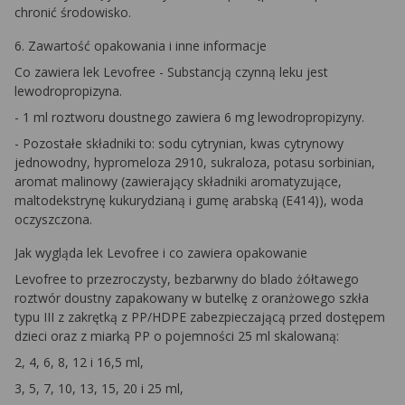
chronić środowisko.
6. Zawartość opakowania i inne informacje
Co zawiera lek Levofree - Substancją czynną leku jest
lewodropropizyna.
- 1 ml roztworu doustnego zawiera 6 mg lewodropropizyny.
- Pozostałe składniki to: sodu cytrynian, kwas cytrynowy
jednowodny, hypromeloza 2910, sukraloza, potasu sorbinian,
aromat malinowy (zawierający składniki aromatyzujące,
maltodekstrynę kukurydzianą i gumę arabską (E414)), woda
oczyszczona.
Jak wygląda lek Levofree i co zawiera opakowanie
Levofree to przezroczysty, bezbarwny do blado żółtawego
roztwór doustny zapakowany w butelkę z oranżowego szkła
typu III z zakrętką z PP/HDPE zabezpieczającą przed dostępem
dzieci oraz z miarką PP o pojemności 25 ml skalowaną:
2, 4, 6, 8, 12 i 16,5 ml,
3, 5, 7, 10, 13, 15, 20 i 25 ml,