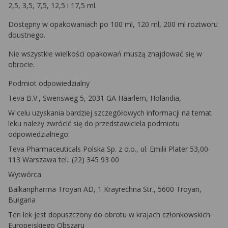
2,5, 3,5, 7,5, 12,5 i 17,5 ml.
Dostępny w opakowaniach po 100 ml, 120 ml, 200 ml roztworu
doustnego.
Nie wszystkie wielkości opakowań muszą znajdować się w
obrocie.
Podmiot odpowiedzialny
Teva B.V., Swensweg 5, 2031 GA Haarlem, Holandia,
W celu uzyskania bardziej szczegółowych informacji na temat
leku należy zwrócić się do przedstawiciela podmiotu
odpowiedzialnego:
Teva Pharmaceuticals Polska Sp. z o.o., ul. Emilii Plater 53,00-
113 Warszawa tel.: (22) 345 93 00
Wytwórca
Balkanpharma Troyan AD, 1 Krayrechna Str., 5600 Troyan,
Bułgaria
Ten lek jest dopuszczony do obrotu w krajach członkowskich
Europejskiego Obszaru