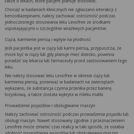
także o lekach, które pacjent planuje stosować.
Chociaż w badaniach klinicznych nie zgłaszano interakcji z
benzodiazepinami, należy zachować ostrożność podczas
jednoczesnego stosowania leku Levofree ze środkami
uspokajającymi u szczególnie wrażliwych pacjentów.
Ciąża, karmienie piersią i wpływ na płodność
Jeśli pacjentka jest w ciąży lub karmi piersią, przypuszcza, że
może być w ciąży lub gdy planuje mieć dziecko, powinna
poradzić się lekarza lub farmaceuty przed zastosowaniem tego
leku.
Nie należy stosować leku Levofree w okresie ciąży lub
karmienia piersią, ponieważ w badaniach na zwierzętach
wykazano, że substancja czynna przenika przez barierę
łożyskową, a także została wykryta w mleku matki.
Prowadzenie pojazdów i obsługiwanie maszyn
Należy zachować ostrożność podczas prowadzenia pojazdu lub
obsługi maszyn. Nawet stosowany zgodnie z przeznaczeniem
Levofree może zmienić czas reakcji w taki sposób, że osłabia
zdolność prowadzenia pojazdów lub obsługiwania maszyn.