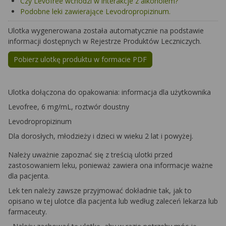
Czy Levofree wchodzi w interakcje z alkoholem?
Podobne leki zawierające Levodropropizinum.
Ulotka wygenerowana została automatycznie na podstawie
informacji dostępnych w Rejestrze Produktów Leczniczych.
Pobierz ulotkę produktu w formacie PDF
Ulotka dołączona do opakowania: informacja dla użytkownika
Levofree, 6 mg/mL, roztwór doustny
Levodropropizinum
Dla dorosłych, młodzieży i dzieci w wieku 2 lat i powyżej.
Należy uważnie zapoznać się z treścią ulotki przed
zastosowaniem leku, ponieważ zawiera ona informacje ważne
dla pacjenta.
Lek ten należy zawsze przyjmować dokładnie tak, jak to
opisano w tej ulotce dla pacjenta lub według zaleceń lekarza lub
farmaceuty.