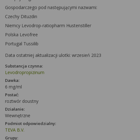
Gospodarczego pod następującymi nazwami:
Czechy Dituzdin
Niemcy Levodrop-ratiopharm Hustenstiller
Polska Levofree
Portugal Tussilib
Data ostatniej aktualizacji ulotki: wrzesień 2023
Substancja czynna:
Levodropropizinum
Dawka:
6 mg/ml
Postać:
roztwór doustny
Działanie:
Wewnętrzne
Podmiot odpowiedzialny:
TEVA B.V.
Grupy: