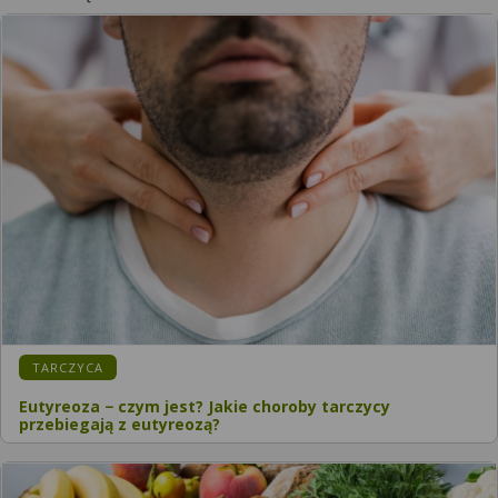
KATEGORIA:
TARCZYCA
Eutyreoza − czym jest? Jakie choroby tarczycy
przebiegają z eutyreozą?