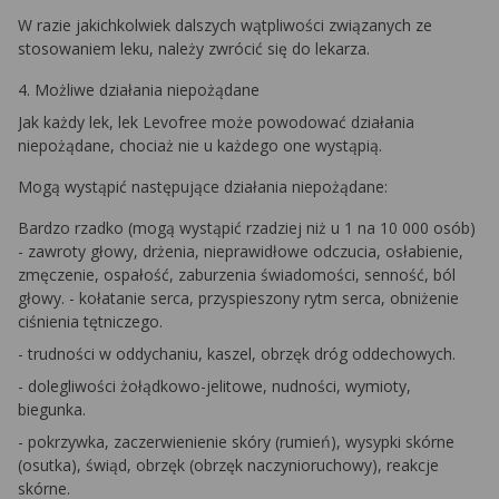
W razie jakichkolwiek dalszych wątpliwości związanych ze
stosowaniem leku, należy zwrócić się do lekarza.
4. Możliwe działania niepożądane
Jak każdy lek, lek Levofree może powodować działania
niepożądane, chociaż nie u każdego one wystąpią.
Mogą wystąpić następujące działania niepożądane:
Bardzo rzadko (mogą wystąpić rzadziej niż u 1 na 10 000 osób)
- zawroty głowy, drżenia, nieprawidłowe odczucia, osłabienie,
zmęczenie, ospałość, zaburzenia świadomości, senność, ból
głowy. - kołatanie serca, przyspieszony rytm serca, obniżenie
ciśnienia tętniczego.
- trudności w oddychaniu, kaszel, obrzęk dróg oddechowych.
- dolegliwości żołądkowo-jelitowe, nudności, wymioty,
biegunka.
- pokrzywka, zaczerwienienie skóry (rumień), wysypki skórne
(osutka), świąd, obrzęk (obrzęk naczynioruchowy), reakcje
skórne.