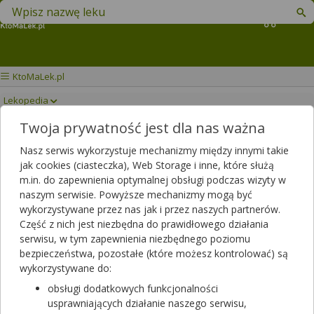
Znajdź lek w swojej okolicy
Koszyk
KtoMaLek.pl
Lekopedia
Twoja prywatność jest dla nas ważna
LEVOFREE
Drukuj/Zapisz
Nasz serwis wykorzystuje mechanizmy między innymi takie
jak cookies (ciasteczka), Web Storage i inne, które służą
m.in. do zapewnienia optymalnej obsługi podczas wizyty w
naszym serwisie. Powyższe mechanizmy mogą być
wykorzystywane przez nas jak i przez naszych partnerów.
Część z nich jest niezbędna do prawidłowego działania
serwisu, w tym zapewnienia niezbędnego poziomu
bezpieczeństwa, pozostałe (które możesz kontrolować) są
wykorzystywane do:
obsługi dodatkowych funkcjonalności
usprawniających działanie naszego serwisu,
Rezerwuj