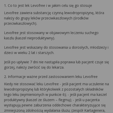
1. Co to jest lek Levofree i w jakim celu się go stosuje
Levofree zawiera substancję czynną lewodropropizynę, która
należy do grupy leków przeciwkaszlowych (środków
przeciwkaszlowych).
Levofree jest stosowany w objawowym leczeniu suchego
kaszlu (kaszel nieproduktywny).
Levofree jest wskazany do stosowania u dorosłych, młodzieży i
dzieci w wieku 2 lat i starszych.
Jeśli po upływie 7 dni nie nastąpiła poprawa lub pacjent czuje się
gorzej, należy zwrócić się do lekarza.
2. Informacje ważne przed zastosowaniem leku Levofree
Kiedy nie stosować leku Levofree - jeśli pacjent ma uczulenie na
lewodropropizynę lub którykolwiek z pozostałych składników
tego leku (wymienionych w punkcie 6); - jeśli pacjent ma kaszel
produktywny (kaszel ze śluzem – flegmą); - jeśli u pacjenta
występują pewne zaburzenia oddechowe charakteryzujące się
zmniejszoną zdolnością wydalania śluzu; (zespół Kartagenera,