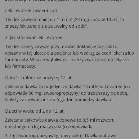
Lek Levofree zawiera sód
Ten lek zawiera mniej niż 1 mmol (23 mg) sodu w 10 ml, to
znaczy lek uznaje się za „wolny od sodu”.
3. Jak stosować lek Levofree
Ten lek należy zawsze przyjmować dokładnie tak, jak to
opisano w tej ulotce dla pacjenta lub według zaleceń lekarza lub
farmaceuty. W razie wątpliwości należy zwrócić się do lekarza
lub farmaceuty.
Dorośli i młodzież powyżej 12 lat
Zalecana dawka to pojedyncza dawka 10 ml leku Levofree (co
odpowiada 60 mg lewodropropizyny) do trzech razy na dobę.
Należy zachować odstęp 6 godzin pomiędzy dawkami.
Dzieci w wieku od 2 do 12 lat.
Zalecana całkowita dawka dobowa to 0,5 ml roztworu
doustnego na kg masy ciała (co odpowiada
3 mg lewodropropizyny/kg masy ciała). Dawka dobowa