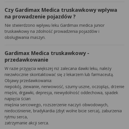
Czy Gardimax Medica truskawkowy wpływa
na prowadzenie pojazdów ?
Nie stwierdzono wpływu leku Gardimax medica junior
truskawkowy na zdolność prowadzenia pojazdów i
obsługiwania maszyn.
Gardimax Medica truskawkowy -
przedawkowanie
W razie przyjęcia większej niż zalecana dawki leku, należy
niezwłocznie skontaktować się z lekarzem lub farmaceutą.
Objawy przedawkowania:
niepokój, ziewanie, nerwowość, szumy uszne, oczopląs, drżenie
mięśni, drgawki, depresja, niewydolność oddechowa, spadek
napięcia ścian
mięśnia sercowego, rozszerzenie naczyń obwodowych,
niedociśnienie, bradykardia (zbyt wolne bicie serca), zaburzenia
rytmu serca,
zatrzymanie akcji serca.