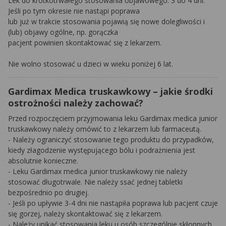
Lek do krótkotrwałego stosowania objawowego: 3 do 4 dni.
Jeśli po tym okresie nie nastąpi poprawa
lub już w trakcie stosowania pojawią się nowe dolegliwości i
(lub) objawy ogólne, np. gorączka
pacjent powinien skontaktować się z lekarzem.
Nie wolno stosować u dzieci w wieku poniżej 6 lat.
Gardimax Medica truskawkowy – jakie środki
ostrożności należy zachować?
Przed rozpoczęciem przyjmowania leku Gardimax medica junior
truskawkowy należy omówić to z lekarzem lub farmaceutą.
- Należy ograniczyć stosowanie tego produktu do przypadków,
kiedy złagodzenie występującego bólu i podrażnienia jest
absolutnie konieczne.
- Leku Gardimax medica junior truskawkowy nie należy
stosować długotrwale. Nie należy ssać jednej tabletki
bezpośrednio po drugiej.
- Jeśli po upływie 3-4 dni nie nastąpiła poprawa lub pacjent czuje
się gorzej, należy skontaktować się z lekarzem.
- Należy unikać stosowania leku u osób szczególnie skłonnych