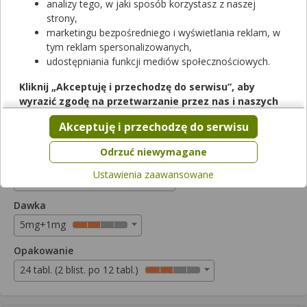
analizy tego, w jaki sposób korzystasz z naszej
strony,
Gardimax Medica truskawkowy
marketingu bezpośredniego i wyświetlania reklam, w
tym reklam spersonalizowanych,
tabletki do ssania
|
5mg+1mg
| 24 tabl.
udostępniania funkcji mediów społecznościowych.
lek dostępny bez recepty
Cena zależna od apteki
Kliknij „Akceptuję i przechodzę do serwisu”, aby
wyrazić zgodę na przetwarzanie przez nas i naszych
Dostępny w mniej niż połowie aptek
partnerów Twoich danych w powyższych celach.
Akceptuję i przechodzę do serwisu
Pamiętaj, że wyrażenie zgody jest dobrowolne, a wyrażoną
zgodę możesz w każdej chwili cofnąć, możesz też wycofać
Odrzuć niewymagane
Postać
zgodę na przetwarzanie Twoich danych tylko w niektórych
Ustawienia zaawansowane
celach. Jeżeli chcesz dowiedzieć się więcej lub chcesz
tabletki pozostałe
przeprowadzić konfigurację szczegółową, to możesz tego
Dawka
dokonać za pomocą „Ustawień zaawansowanych”.
5mg+1mg
Więcej informacji na temat wykorzystywania narzędzi
zewnętrznych w naszym serwisie znajdziesz w
Regulaminie
Opakowanie
Serwisu
.
24 tabl. (2 blist. po 12 tabl.)