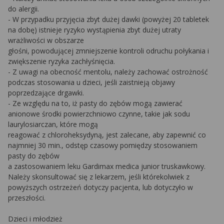
do alergii.
- W przypadku przyjęcia zbyt dużej dawki (powyżej 20 tabletek
na dobę) istnieje ryzyko wystąpienia zbyt dużej utraty
wrażliwości w obszarze
głośni, powodującej zmniejszenie kontroli odruchu połykania i
zwiększenie ryzyka zachłyśnięcia.
- Z uwagi na obecność mentolu, należy zachować ostrożność
podczas stosowania u dzieci, jeśli zaistnieją objawy
poprzedzające drgawki.
- Ze względu na to, iż pasty do zębów mogą zawierać
anionowe środki powierzchniowo czynne, takie jak sodu
laurylosiarczan, które mogą
reagować z chloroheksydyną, jest zalecane, aby zapewnić co
najmniej 30 min., odstęp czasowy pomiędzy stosowaniem
pasty do zębów
a zastosowaniem leku Gardimax medica junior truskawkowy.
Należy skonsultować się z lekarzem, jeśli którekolwiek z
powyższych ostrzeżeń dotyczy pacjenta, lub dotyczyło w
przeszłości.
Dzieci i młodzież