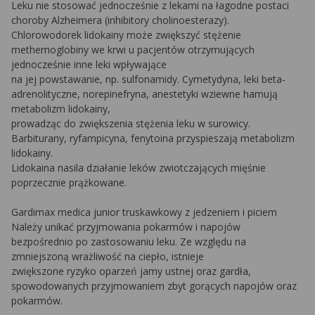
Leku nie stosować jednocześnie z lekami na łagodne postaci
choroby Alzheimera (inhibitory cholinoesterazy).
Chlorowodorek lidokainy może zwiększyć stężenie
methemoglobiny we krwi u pacjentów otrzymujących
jednocześnie inne leki wpływające
na jej powstawanie, np. sulfonamidy. Cymetydyna, leki beta-
adrenolityczne, norepinefryna, anestetyki wziewne hamują
metabolizm lidokainy,
prowadząc do zwiększenia stężenia leku w surowicy.
Barbiturany, ryfampicyna, fenytoina przyspieszają metabolizm
lidokainy.
Lidokaina nasila działanie leków zwiotczających mięśnie
poprzecznie prążkowane.
Gardimax medica junior truskawkowy z jedzeniem i piciem
Należy unikać przyjmowania pokarmów i napojów
bezpośrednio po zastosowaniu leku. Ze względu na
zmniejszoną wrażliwość na ciepło, istnieje
zwiększone ryzyko oparzeń jamy ustnej oraz gardła,
spowodowanych przyjmowaniem zbyt gorących napojów oraz
pokarmów.