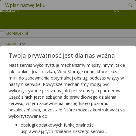
Znajdź lek w swojej okolicy
Koszyk
KtoMaLek.pl
Lekopedia
Twoja prywatność jest dla nas ważna
GARDIMAX MEDICA
Drukuj/Zapisz
Nasz serwis wykorzystuje mechanizmy między innymi takie
jak cookies (ciasteczka), Web Storage i inne, które służą
m.in. do zapewnienia optymalnej obsługi podczas wizyty w
naszym serwisie. Powyższe mechanizmy mogą być
wykorzystywane przez nas jak i przez naszych partnerów.
Część z nich jest niezbędna do prawidłowego działania
serwisu, w tym zapewnienia niezbędnego poziomu
bezpieczeństwa, pozostałe (które możesz kontrolować) są
wykorzystywane do:
obsługi dodatkowych funkcjonalności
usprawniających działanie naszego serwisu,
Rezerwuj