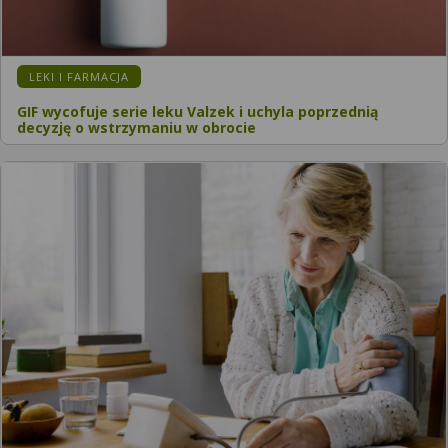
KATEGORIA:
LEKI I FARMACJA
GIF wycofuje serie leku Valzek i uchyla poprzednią
decyzję o wstrzymaniu w obrocie