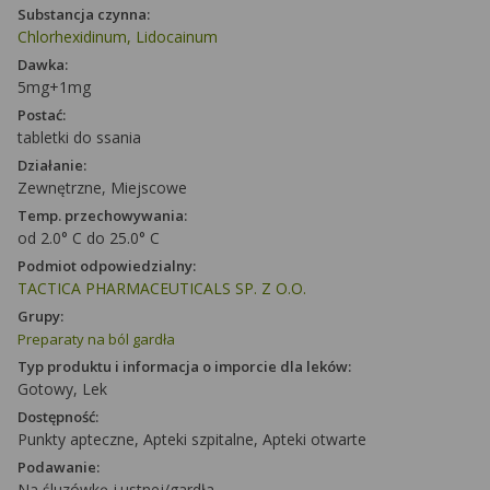
Substancja czynna:
Chlorhexidinum, Lidocainum
Dawka:
5mg+1mg
Postać:
tabletki do ssania
Działanie:
Zewnętrzne, Miejscowe
Temp. przechowywania:
od 2.0° C do 25.0° C
Podmiot odpowiedzialny:
TACTICA PHARMACEUTICALS SP. Z O.O.
Grupy:
Preparaty na ból gardła
Typ produktu i informacja o imporcie dla leków:
Gotowy, Lek
Dostępność:
Punkty apteczne, Apteki szpitalne, Apteki otwarte
Podawanie:
Na śluzówkę j.ustnej/gardła