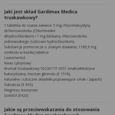
Jaki jest skład Gardimax Medica
truskawkowy?
1 tabletka do ssania zawiera: 5 mg chloroheksydyny
dichlorowodorku (Chlorhexidini
dihydrochloridum) i 1 mg lidokainy chlorowodorku
jednowodnego (Lidocaini hydrochloridum).
Substancje pomocnicze o znanym działaniu: 1189,9 mg
sorbitolu w każdej tabletce
Lewomentol
Kwas cytrynowy
Aromat truskawkowy 502301TP 0551 (maltodekstryna
kukurydziana, trioctan glicerolu (E 1518),
naturalne i sztuczne składniki poprawiające smak i zapach)
Sukraloza (E 955)
Magnezu stearynian
Sorbitol (E420)
Jakie są przeciwwskazania do stosowania