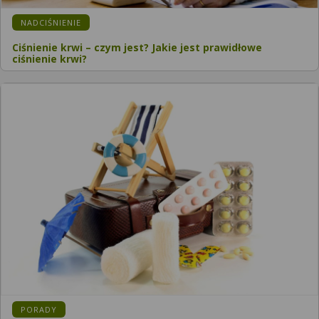
KATEGORIA:
NADCIŚNIENIE
Ciśnienie krwi – czym jest? Jakie jest prawidłowe
ciśnienie krwi?
KATEGORIA:
PORADY