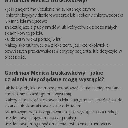
Gardimax Medica truskawkowy?
- jeśli pacjent ma uczulenie na substancje czynne
(chloroheksydyny dichlorowodorek lub lidokainy chlorowodorek)
lub inne leki miejscowo
znieczulające z grupy amidów lub którykolwiek z pozostałych
składników tego leku
- u dzieci w wieku poniżej 6 lat.
Należy skonsultować się z lekarzem, jeśli którekolwiek z
powyższych przeciwwskazań dotyczy pacjenta, lub dotyczyło w
przeszłości.
Gardimax Medica truskawkowy – jakie
działania niepożądane mogą wystąpić?
Jak każdy lek, lek ten może powodować działania niepożądane,
chociaż nie u każdego one wystąpią.
Należy zaprzestać stosowania leku i natychmiast zwrócić się do
lekarza lub skontaktować się z oddziałem
ratunkowym najbliższego szpitala, jeśli wystąpi ciężka reakcja
uczuleniowa. Objawami ciężkiej reakcji
uczuleniowej mogą być omdlenia, osłabienie, trudności w