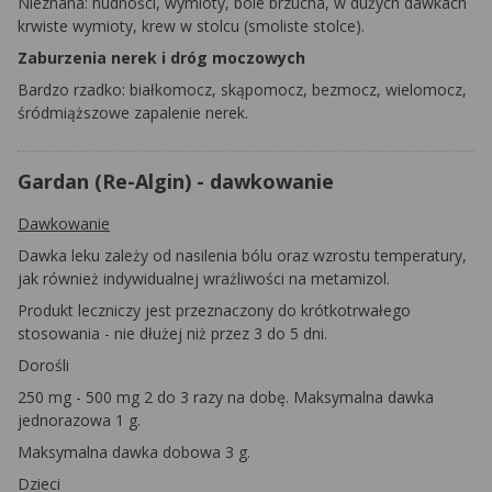
Nieznana: nudności, wymioty, bóle brzucha, w dużych dawkach
krwiste wymioty, krew w stolcu (smoliste stolce).
Zaburzenia nerek i dróg moczowych
Bardzo rzadko: białkomocz, skąpomocz, bezmocz, wielomocz,
śródmiąższowe zapalenie nerek.
Gardan (Re-Algin) - dawkowanie
Dawkowanie
Dawka leku zależy od nasilenia bólu oraz wzrostu temperatury,
jak również indywidualnej wrażliwości na metamizol.
Produkt leczniczy jest przeznaczony do krótkotrwałego
stosowania - nie dłużej niż przez 3 do 5 dni.
Dorośli
250 mg - 500 mg 2 do 3 razy na dobę. Maksymalna dawka
jednorazowa 1 g.
Maksymalna dawka dobowa 3 g.
Dzieci