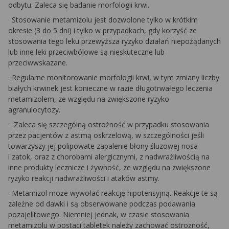
odbytu. Zaleca się badanie morfologii krwi.
·
Stosowanie metamizolu jest dozwolone tylko w krótkim
okresie (3 do 5 dni) i tylko w przypadkach, gdy korzyść ze
stosowania tego leku przewyższa ryzyko działań niepożądanych
lub inne leki przeciwbólowe są nieskuteczne lub
przeciwwskazane.
·
Regularne monitorowanie morfologii krwi, w tym zmiany liczby
białych krwinek jest konieczne w razie długotrwałego leczenia
metamizolem, ze względu na zwiększone ryzyko
agranulocytozy.
·
Zaleca się szczególną ostrożność w przypadku stosowania
przez pacjentów
z astmą oskrzelową, w szczególności jeśli
towarzyszy jej polipowate zapalenie błony śluzowej nosa
i zatok, oraz
z chorobami alergicznymi, z nadwrażliwością na
inne produkty lecznicze i żywność, ze względu na zwiększone
ryzyko reakcji nadwrażliwości i ataków astmy.
·
Metamizol może wywołać reakcję hipotensyjną. Reakcje te są
zależne od dawki i są obserwowane podczas podawania
pozajelitowego. Niemniej jednak, w czasie stosowania
metamizolu w postaci tabletek należy zachować ostrożność,