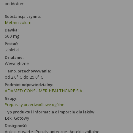
antidotum.
Substancja czynna:
Metamizolum
Dawka:
500 mg
Postać:
tabletki
Działanie:
Wewnętrzne
Temp. przechowywania:
od 2.0° C do 25.0° C
Podmiot odpowiedzialny:
ADAMED CONSUMER HEALTHCARE S.A.
Grupy:
Preparaty przeciwbólowe ogólne
Typ produktu i informacja o imporcie dla leków:
Lek, Gotowy
Dostępność:
Apteki otwarte, Punkty apteczne, Apteki szpitalne