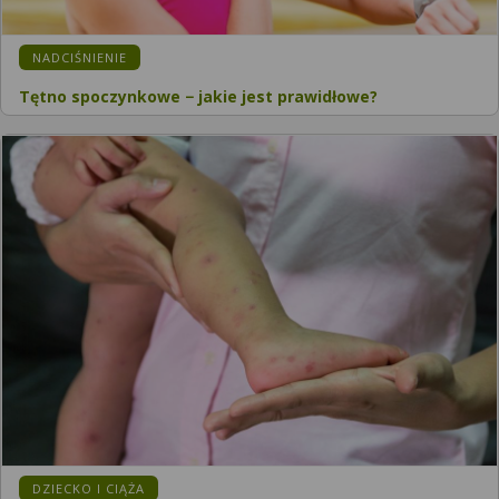
KATEGORIA:
NADCIŚNIENIE
Tętno spoczynkowe − jakie jest prawidłowe?
KATEGORIA:
DZIECKO I CIĄŻA