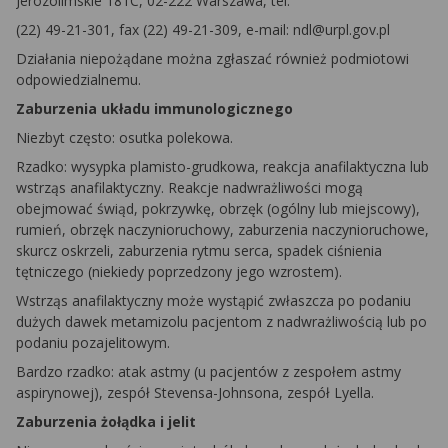
Jerozolimskie 181C, 02-222 Warszawa, tel.
(22) 49-21-301, fax (22) 49-21-309, e-mail:
ndl@urpl.gov.pl
Działania niepożądane można zgłaszać również podmiotowi
odpowiedzialnemu.
Zaburzenia układu immunologicznego
Niezbyt często: osutka polekowa.
Rzadko: wysypka plamisto-grudkowa,
reakcja anafilaktyczna lub
wstrząs anafilaktyczny. Reakcje nadwrażliwości mogą
obejmować
świąd, pokrzywkę, obrzęk (ogólny lub miejscowy),
rumień, obrzęk naczynioruchowy, zaburzenia naczynioruchowe,
skurcz oskrzeli, zaburzenia rytmu serca, spadek ciśnienia
tętniczego (niekiedy poprzedzony jego wzrostem).
Wstrząs anafilaktyczny może wystąpić zwłaszcza
po podaniu
dużych dawek metamizolu pacjentom z nadwrażliwością lub po
podaniu pozajelitowym.
Bardzo rzadko: atak astmy (u pacjentów z zespołem astmy
aspirynowej), zespół Stevensa-Johnsona, zespół Lyella.
Zaburzenia żołądka i jelit