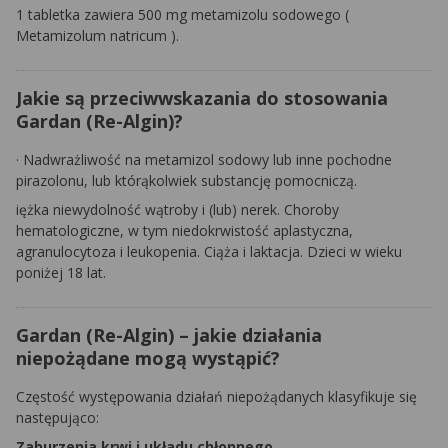
1 tabletka zawiera 500 mg metamizolu sodowego (
Metamizolum natricum
).
Jakie są przeciwwskazania do stosowania
Gardan (Re-Algin)?
·
Nadwrażliwość na metamizol sodowy lub inne pochodne
pirazolonu,
lub którąkolwiek substancję pomocniczą.
iężka niewydolność wątroby i (lub) nerek.
Choroby
hematologiczne,
w tym niedokrwistość aplastyczna,
agranulocytoza i leukopenia.
Ciąża i laktacja.
Dzieci w wieku
poniżej
18 lat.
Gardan (Re-Algin) – jakie działania
niepożądane mogą wystąpić?
Częstość występowania działań niepożądanych klasyfikuje się
następująco:
Zaburzenia krwi i układu chłonnego