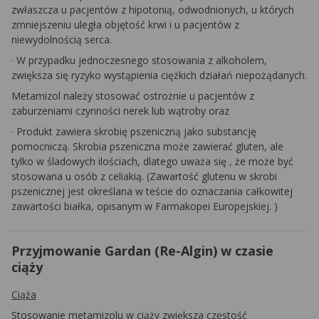
zwłaszcza u pacjentów z hipotonią, odwodnionych, u których
zmniejszeniu uległa objętość krwi i u pacjentów z
niewydolnością serca.
·
W przypadku jednoczesnego stosowania z alkoholem,
zwiększa się ryzyko wystąpienia ciężkich działań niepożądanych.
Metamizol należy stosować ostrożnie u pacjentów z
zaburzeniami czynności nerek lub wątroby oraz
·
Produkt zawiera skrobię
pszeniczną
jako substancję
pomocniczą. Skrobia pszeniczna może zawierać gluten, ale
tylko w śladowych ilościach, dlatego
uważa
się
, że może być
stosowana u osób
z celiakią.
(Zawartość glutenu w skrobi
pszenicznej jest określana w teście do oznaczania całkowitej
zawartości białka, opisanym w Farmakopei Europejskiej.
)
Przyjmowanie Gardan (Re-Algin) w czasie
ciąży
Ciąża
Stosowanie metamizolu w ciąży zwiększa częstość