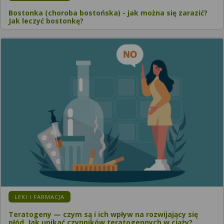
Bostonka (choroba bostońska) - jak można się zarazić?
Jak leczyć bostonkę?
KATEGORIA:
LEKI I FARMACJA
Teratogeny — czym są i ich wpływ na rozwijający się
płód. Jak unikać czynników teratogennych w ciąży?