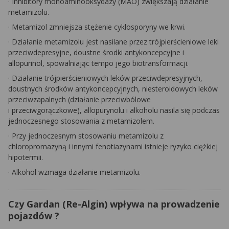
·
Inhibitory monoaminooksydazy (MAO) zwiększają działanie
metamizolu.
·
Metamizol zmniejsza stężenie cyklosporyny we krwi.
·
Działanie metamizolu jest nasilane przez trójpierścieniowe leki
przeciwdepresyjne, doustne środki antykoncepcyjne i
allopurinol, spowalniając tempo jego biotransformacji.
·
Działanie trójpierścieniowych leków przeciwdepresyjnych,
doustnych środków antykoncepcyjnych, niesteroidowych leków
przeciwzapalnych (działanie przeciwbólowe
i przeciwgorączkowe), allopurynolu i alkoholu nasila się podczas
jednoczesnego stosowania z metamizolem.
·
Przy jednoczesnym stosowaniu metamizolu z
chloropromazyną i innymi fenotiazynami istnieje ryzyko ciężkiej
hipotermii.
·
Alkohol wzmaga działanie metamizolu.
Czy Gardan (Re-Algin) wpływa na prowadzenie
pojazdów ?