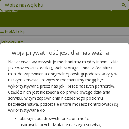
Znajdź lek w swojej okolicy
Koszyk
KtoMaLek.pl
Lekopedia
Twoja prywatność jest dla nas ważna
GARDAN
Drukuj/Zapisz
Nasz serwis wykorzystuje mechanizmy między innymi takie
jak cookies (ciasteczka), Web Storage i inne, które służą
m.in. do zapewnienia optymalnej obsługi podczas wizyty w
naszym serwisie. Powyższe mechanizmy mogą być
wykorzystywane przez nas jak i przez naszych partnerów.
Część z nich jest niezbędna do prawidłowego działania
serwisu, w tym zapewnienia niezbędnego poziomu
bezpieczeństwa, pozostałe (które możesz kontrolować) są
wykorzystywane do:
obsługi dodatkowych funkcjonalności
usprawniających działanie naszego serwisu,
Gardan (Re-Algin)