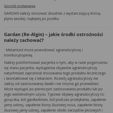
Sposób podawania
GARDAN
należy stosować doustnie z wystarczającą ilością
płynu (woda), najlepiej po posiłku.
Gardan (Re-Algin) – jakie środki ostrożności
należy zachować?
·
Metamizol może powodować agranulocytozę i
trombocytopenię.
Należy poinformować pacjenta o tym, aby w razie
pogorszeniu
się stanu pacjenta,
wystąpienia objawów agranulocytozy
natychmiast zaprzestał stosowania tego produktu leczniczego
i skontaktował się z lekarzem.
Rozwój agranulocytozy nie
zależy od zastosowanej dawki i nie można go przewidzieć.
Może wystąpić po pierwszym zastosowaniu produktu lub po
jego wielokrotnym użyciu. Typowe objawy agranulocytozy to:
gorączka, ból gardła/krtani, ból podczas przełykania, zapalenie
jamy ustnej, zapalenie błony śluzowej nosa, zapalenie błony
śluzowej jamy ustnej, zapalenie okolic narządów płciowych i