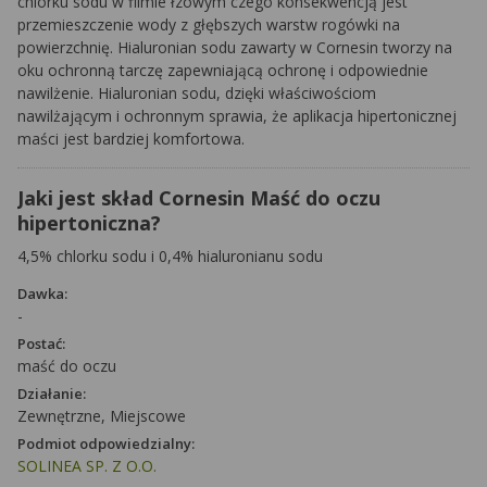
chlorku sodu w filmie łzowym czego konsekwencją jest
przemieszczenie wody z głębszych warstw rogówki na
powierzchnię. Hialuronian sodu zawarty w Cornesin tworzy na
oku ochronną tarczę zapewniającą ochronę i odpowiednie
nawilżenie. Hialuronian sodu, dzięki właściwościom
nawilżającym i ochronnym sprawia, że aplikacja hipertonicznej
maści jest bardziej komfortowa.
Jaki jest skład Cornesin Maść do oczu
hipertoniczna?
4,5% chlorku sodu i 0,4% hialuronianu sodu
Dawka:
-
Postać:
maść do oczu
Działanie:
Zewnętrzne, Miejscowe
Podmiot odpowiedzialny:
SOLINEA SP. Z O.O.