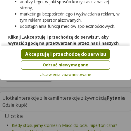
analizy tego, w jaki sposób korzystasz z naszej
strony,
Cornesin Maść do oczu hipertoniczna
marketingu bezpośredniego i wyświetlania reklam, w
tym reklam spersonalizowanych,
maść do oczu
|
-
| 5 g
udostępniania funkcji mediów społecznościowych.
wyrób medyczny
Cena zależna od apteki
Kliknij „Akceptuję i przechodzę do serwisu”, aby
wyrazić zgodę na przetwarzanie przez nas i naszych
Trudno dostępny w aptekach
partnerów Twoich danych w powyższych celach.
Akceptuję i przechodzę do serwisu
Pamiętaj, że wyrażenie zgody jest dobrowolne, a wyrażoną
zgodę możesz w każdej chwili cofnąć, możesz też wycofać
Odrzuć niewymagane
Postać
zgodę na przetwarzanie Twoich danych tylko w niektórych
Ustawienia zaawansowane
celach. Jeżeli chcesz dowiedzieć się więcej lub chcesz
maści
przeprowadzić konfigurację szczegółową, to możesz tego
dokonać za pomocą „Ustawień zaawansowanych”.
Więcej informacji na temat wykorzystywania narzędzi
Ulotka
Interakcje z lekami
Interakcje z żywnością
Pytania
zewnętrznych w naszym serwisie znajdziesz w
Regulaminie
Gdzie kupić
Serwisu
.
Ulotka
Kiedy stosujemy Cornesin Maść do oczu hipertoniczna?