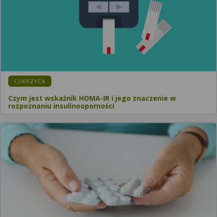
KATEGORIA:
CUKRZYCA
Czym jest wskaźnik HOMA-IR i jego znaczenie w
rozpoznaniu insulinooporności