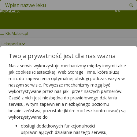
Znajdź lek w swojej okolicy
Koszyk
KtoMaLek.pl
Lekopedia
Twoja prywatność jest dla nas ważna
CORNESIN
Drukuj/Zapisz
Nasz serwis wykorzystuje mechanizmy między innymi takie
jak cookies (ciasteczka), Web Storage i inne, które służą
m.in. do zapewnienia optymalnej obsługi podczas wizyty w
naszym serwisie. Powyższe mechanizmy mogą być
wykorzystywane przez nas jak i przez naszych partnerów.
Część z nich jest niezbędna do prawidłowego działania
serwisu, w tym zapewnienia niezbędnego poziomu
bezpieczeństwa, pozostałe (które możesz kontrolować) są
wykorzystywane do:
obsługi dodatkowych funkcjonalności
usprawniających działanie naszego serwisu,
Rezerwuj