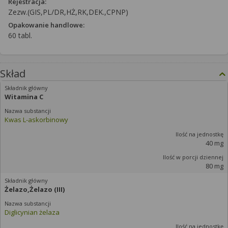
Rejestracja:
Zezw.(GIS,PL/DR,HŻ,RK,DEK.,CPNP)
Opakowanie handlowe:
60 tabl.
Skład
Witamina C
Kwas L-askorbinowy
40 mg
80 mg
Żelazo,Żelazo (III)
Diglicynian żelaza