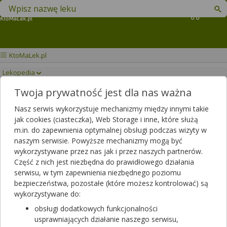
Znajdź lek w swojej okolicy
Koszyk
KtoMaLek.pl
Lekopedia
Twoja prywatność jest dla nas ważna
BIOFER
Drukuj/Zapisz
Nasz serwis wykorzystuje mechanizmy między innymi takie
jak cookies (ciasteczka), Web Storage i inne, które służą
m.in. do zapewnienia optymalnej obsługi podczas wizyty w
naszym serwisie. Powyższe mechanizmy mogą być
wykorzystywane przez nas jak i przez naszych partnerów.
Część z nich jest niezbędna do prawidłowego działania
serwisu, w tym zapewnienia niezbędnego poziomu
bezpieczeństwa, pozostałe (które możesz kontrolować) są
wykorzystywane do:
obsługi dodatkowych funkcjonalności
usprawniających działanie naszego serwisu,
Rezerwuj