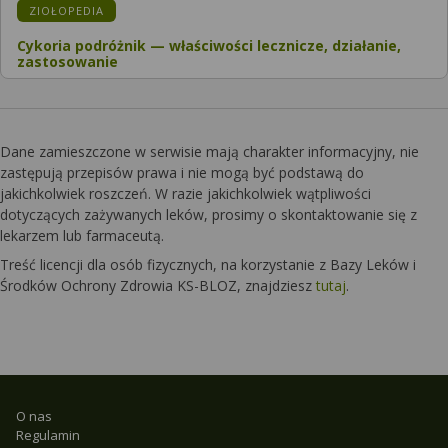
KATEGORIA:
ZIOŁOPEDIA
Cykoria podróżnik — właściwości lecznicze, działanie,
zastosowanie
Dane zamieszczone w serwisie mają charakter informacyjny, nie
zastępują przepisów prawa i nie mogą być podstawą do
jakichkolwiek roszczeń. W razie jakichkolwiek wątpliwości
dotyczących zażywanych leków, prosimy o skontaktowanie się z
lekarzem lub farmaceutą.
Treść licencji dla osób fizycznych, na korzystanie z Bazy Leków i
Środków Ochrony Zdrowia KS-BLOZ, znajdziesz
tutaj
.
O nas
Regulamin