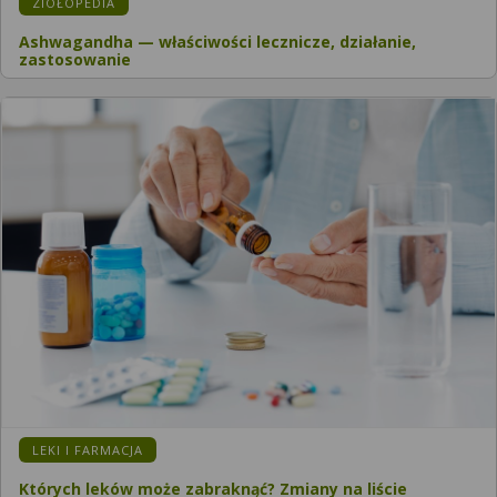
KATEGORIA:
ZIOŁOPEDIA
Ashwagandha — właściwości lecznicze, działanie,
zastosowanie
KATEGORIA:
LEKI I FARMACJA
Których leków może zabraknąć? Zmiany na liście