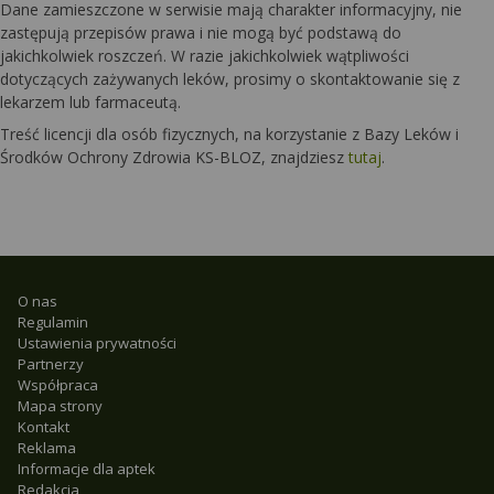
Dane zamieszczone w serwisie mają charakter informacyjny, nie
zastępują przepisów prawa i nie mogą być podstawą do
jakichkolwiek roszczeń. W razie jakichkolwiek wątpliwości
dotyczących zażywanych leków, prosimy o skontaktowanie się z
lekarzem lub farmaceutą.
Treść licencji dla osób fizycznych, na korzystanie z Bazy Leków i
Środków Ochrony Zdrowia KS-BLOZ, znajdziesz
tutaj
.
O nas
Regulamin
Ustawienia prywatności
Partnerzy
Współpraca
Mapa strony
Kontakt
Reklama
Informacje dla aptek
Redakcja