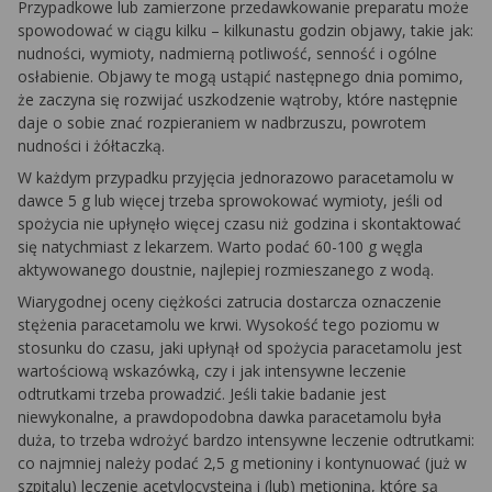
Przypadkowe lub zamierzone przedawkowanie preparatu może
spowodować w ciągu kilku – kilkunastu godzin objawy, takie jak:
nudności, wymioty, nadmierną potliwość, senność i ogólne
osłabienie. Objawy te mogą ustąpić następnego dnia pomimo,
że zaczyna się rozwijać uszkodzenie wątroby, które następnie
daje o sobie znać rozpieraniem w nadbrzuszu, powrotem
nudności i żółtaczką.
W każdym przypadku przyjęcia jednorazowo paracetamolu w
dawce 5 g lub więcej trzeba sprowokować wymioty, jeśli od
spożycia nie upłynęło więcej czasu niż godzina i skontaktować
się natychmiast z lekarzem. Warto podać 60-100 g węgla
aktywowanego doustnie, najlepiej rozmieszanego z wodą.
Wiarygodnej oceny ciężkości zatrucia dostarcza oznaczenie
stężenia paracetamolu we krwi. Wysokość tego poziomu w
stosunku do czasu, jaki upłynął od spożycia paracetamolu jest
wartościową wskazówką, czy i jak intensywne leczenie
odtrutkami trzeba prowadzić. Jeśli takie badanie jest
niewykonalne, a prawdopodobna dawka paracetamolu była
duża, to trzeba wdrożyć bardzo intensywne leczenie odtrutkami:
co najmniej należy podać 2,5 g metioniny i kontynuować (już w
szpitalu) leczenie acetylocysteiną i (lub) metioniną, które są