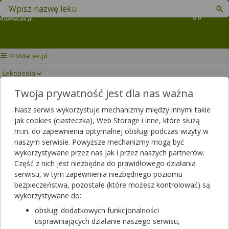
Znajdź lek w swojej okolicy
Koszyk
KtoMaLek.pl
Lekopedia
Twoja prywatność jest dla nas ważna
APAP
Drukuj/Zapisz
Nasz serwis wykorzystuje mechanizmy między innymi takie
jak cookies (ciasteczka), Web Storage i inne, które służą
m.in. do zapewnienia optymalnej obsługi podczas wizyty w
naszym serwisie. Powyższe mechanizmy mogą być
wykorzystywane przez nas jak i przez naszych partnerów.
Część z nich jest niezbędna do prawidłowego działania
serwisu, w tym zapewnienia niezbędnego poziomu
bezpieczeństwa, pozostałe (które możesz kontrolować) są
wykorzystywane do:
obsługi dodatkowych funkcjonalności
usprawniających działanie naszego serwisu,
Rezerwuj