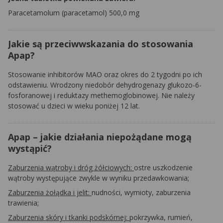
Paracetamolum
(paracetamol) 500,0 mg
Jakie są przeciwwskazania do stosowania
Apap?
Stosowanie inhibitorów MAO oraz okres do 2 tygodni po ich
odstawieniu. Wrodzony niedobór dehydrogenazy glukozo-6-
fosforanowej i reduktazy methemoglobinowej. Nie należy
stosować u dzieci w wieku poniżej 12 lat.
Apap – jakie działania niepożądane mogą
wystąpić?
Zaburzenia wątroby i dróg żółciowych:
ostre uszkodzenie
wątroby występujące zwykle w wyniku przedawkowania;
Zaburzenia żołądka i jelit:
nudności, wymioty, zaburzenia
trawienia;
Zaburzenia skóry i tkanki podskórnej:
pokrzywka, rumień,