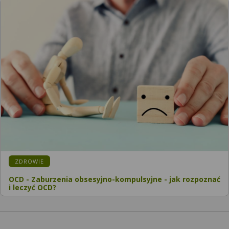
KATEGORIA:
ZDROWIE
OCD - Zaburzenia obsesyjno-kompulsyjne - jak rozpoznać
i leczyć OCD?