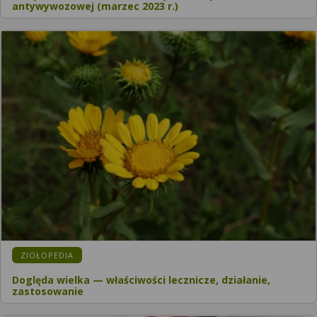
antywywozowej (marzec 2023 r.)
KATEGORIA:
ZIOŁOPEDIA
Doględa wielka — właściwości lecznicze, działanie,
zastosowanie