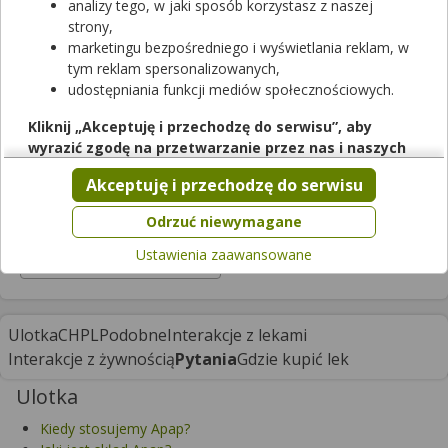
analizy tego, w jaki sposób korzystasz z naszej
strony,
Apap
marketingu bezpośredniego i wyświetlania reklam, w
tym reklam spersonalizowanych,
tabletki powlekane
|
500 mg
| 6 tabl.
udostępniania funkcji mediów społecznościowych.
lek dostępny bez recepty
Cena zależna od apteki
Kliknij „Akceptuję i przechodzę do serwisu”, aby
wyrazić zgodę na przetwarzanie przez nas i naszych
Trudno dostępny w aptekach
partnerów Twoich danych w powyższych celach.
Akceptuję i przechodzę do serwisu
Pamiętaj, że wyrażenie zgody jest dobrowolne, a wyrażoną
zgodę możesz w każdej chwili cofnąć, możesz też wycofać
Odrzuć niewymagane
Opakowanie
zgodę na przetwarzanie Twoich danych tylko w niektórych
Ustawienia zaawansowane
celach. Jeżeli chcesz dowiedzieć się więcej lub chcesz
6 tabl. (blist.)
przeprowadzić konfigurację szczegółową, to możesz tego
dokonać za pomocą „Ustawień zaawansowanych”.
Więcej informacji na temat wykorzystywania narzędzi
Ulotka
CHPL
Podobne
Interakcje z lekami
zewnętrznych w naszym serwisie znajdziesz w
Regulaminie
Interakcje z żywnością
Pytania
Gdzie kupić lek
Serwisu
.
Ulotka
Kiedy stosujemy Apap?