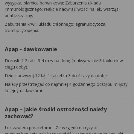
wysypka, plamica barwnikowa; Zaburzenia układu
immunologicznego: reakcje nadwrażliwości na lek, wstrząs
anafilaktyczny;
Zaburzenia krwi i układu chłonnego:
agranulocytoza,
trombocytopenia.
Apap - dawkowanie
Dorośli:
1-2 tabl. 3-4 razy na dobę (maksymalnie 8 tabletek w
ciągu doby).
Dzieci powyżej 12 lat:
1 tabletka 3 do 4 razy na dobę.
Należy przestrzegać co najmniej 4 godzinnego odstępu między
kolejnymi dawkami.
Apap – jakie środki ostrożności należy
zachować?
Lek zawiera paracetamol. Ze względu na ryzyko
przedawkowania należy sprawdzić czy inne przyjmowane leki