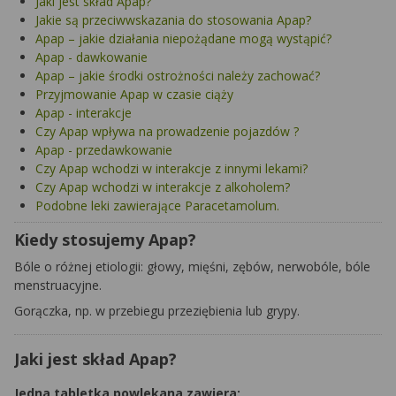
Jaki jest skład Apap?
Jakie są przeciwwskazania do stosowania Apap?
Apap – jakie działania niepożądane mogą wystąpić?
Apap - dawkowanie
Apap – jakie środki ostrożności należy zachować?
Przyjmowanie Apap w czasie ciąży
Apap - interakcje
Czy Apap wpływa na prowadzenie pojazdów ?
Apap - przedawkowanie
Czy Apap wchodzi w interakcje z innymi lekami?
Czy Apap wchodzi w interakcje z alkoholem?
Podobne leki zawierające Paracetamolum.
Kiedy stosujemy Apap?
Bóle o różnej etiologii: głowy, mięśni, zębów, nerwobóle, bóle
menstruacyjne.
Gorączka, np. w przebiegu przeziębienia lub grypy.
Jaki jest skład Apap?
Jedna tabletka powlekana zawiera: