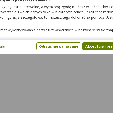
żywnością
Pytania
Gdzie kupić
e zgody jest dobrowolne, a wyrażoną zgodę możesz w każdej chwili 
warzanie Twoich danych tylko w niektórych celach. Jeżeli chcesz dowi
 konfigurację szczegółową, to możesz tego dokonać za pomocą „Us
nterakcje z innymi lekami?
temat wykorzystywania narzędzi zewnętrznych w naszym serwisie zna
nterakcje z alkoholem?
Odrzuć niewymagane
Akceptuję i pr
ane