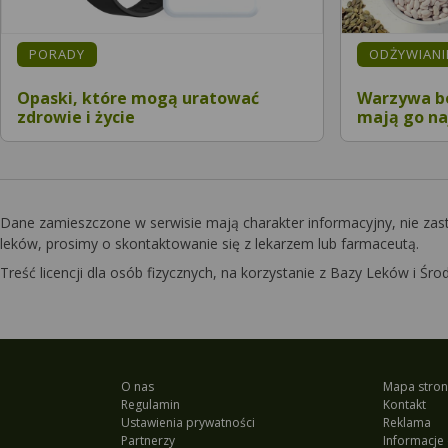
KATEGORIA:
KATEGORIA
PORADY
ODŻYWIANIE
Opaski, które mogą uratować
Warzywa bo
zdrowie i życie
mają go na
Dane zamieszczone w serwisie mają charakter informacyjny, nie zas
leków, prosimy o skontaktowanie się z lekarzem lub farmaceutą.
Treść licencji dla osób fizycznych, na korzystanie z Bazy Leków i 
O nas
Mapa stron
Regulamin
Kontakt
Ustawienia prywatności
Reklama
Partnerzy
Informacje 