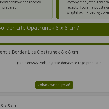
odpowiedników bez recepty.
Wyroby medyczne zawiera
 preparat.
recepty, które na podstaw
w aptekach. Przed wybore
Border Lite Opatrunek 8 x 8 cm
?
entle Border Lite Opatrunek 8 x 8 cm
Jako pierwszy zadaj pytanie dotyczące tego produktu!
Zobacz więcej pytań
na temat
Allevyn Gentle Border Li
 8 x 8 cm