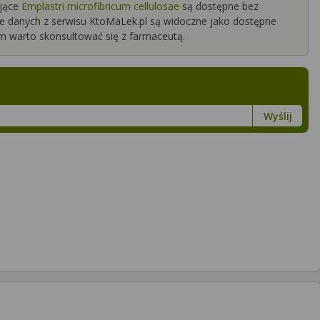
jące
Emplastri microfibricum cellulosae
są dostępne bez
ie danych z serwisu KtoMaLek.pl są widoczne jako dostępne
m warto skonsultować się z farmaceutą.
Wyślij
te Opatrunek 8 x 8 cm