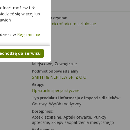
cofnąć, możesz też
edzieć się więcej lub
Substancja czynna:
tawień
Emplastri microfibricum cellulosae
Dawka:
jdziesz w
Regulaminie
-
Postać:
opatrunek
zechodzę do serwisu
Działanie:
Miejscowe, Zewnętrzne
Podmiot odpowiedzialny:
SMITH & NEPHEW SP. Z O.O
Grupy:
Opatrunki specjalistyczne
Typ produktu i informacja o imporcie dla leków:
Gotowy, Wyrób medyczny
Dostępność:
Apteki szpitalne, Apteki otwarte, Punkty
apteczne, Sklepy zaopatrzenia medycznego
Podawanie: