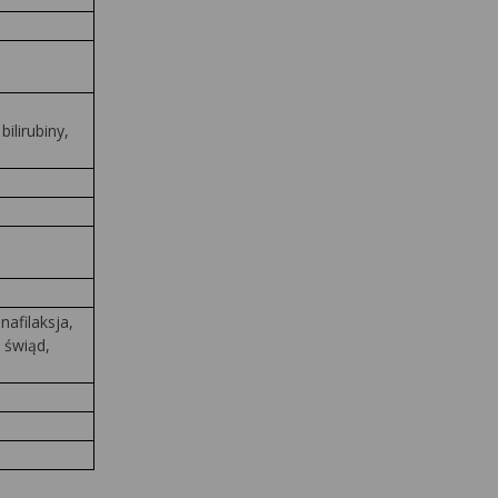
ilirubiny,
nafilaksja,
 świąd,