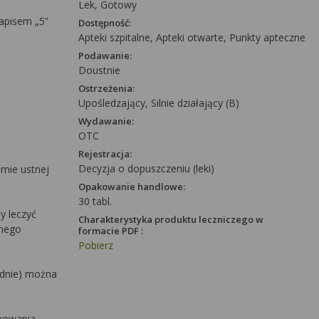
Lek, Gotowy
napisem „5”
Dostępność:
Apteki szpitalne, Apteki otwarte, Punkty apteczne
Podawanie:
Doustnie
:
Ostrzeżenia:
Upośledzający, Silnie działający (B)
Wydawanie:
OTC
Rejestracja:
Decyzja o dopuszczeniu (leki)
amie ustnej
Opakowanie handlowe:
30 tabl.
y leczyć
Charakterystyka produktu leczniczego w
wnego
formacie PDF :
Pobierz
odnie) można
ępowania