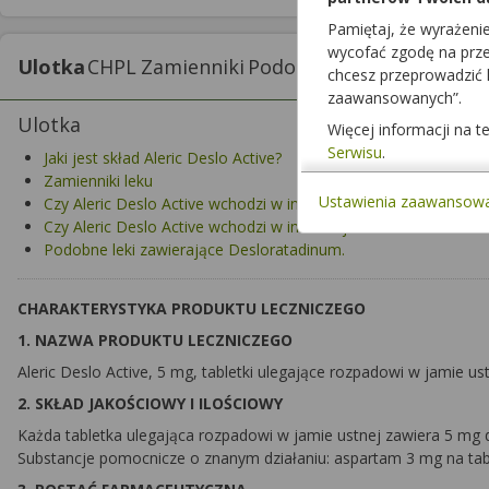
Pamiętaj, że wyrażeni
wycofać zgodę na przet
Ulotka
CHPL
Zamienniki
Podobne
Interakcje z lek
chcesz przeprowadzić
zaawansowanych”.
Ulotka
Więcej informacji na 
Serwisu
.
Jaki jest skład Aleric Deslo Active?
Zamienniki leku
Ustawienia zaawansow
Czy Aleric Deslo Active wchodzi w interakcje z innymi lekami?
Czy Aleric Deslo Active wchodzi w interakcje z alkoholem?
Podobne leki zawierające Desloratadinum.
CHARAKTERYSTYKA PRODUKTU LECZNICZEGO
1. NAZWA PRODUKTU LECZNICZEGO
Aleric Deslo Active, 5 mg, tabletki ulegające rozpadowi w jamie us
2. SKŁAD JAKOŚCIOWY I ILOŚCIOWY
Każda tabletka ulegająca rozpadowi w jamie ustnej zawiera 5 mg 
Substancje pomocnicze o znanym działaniu: aspartam 3 mg na tab