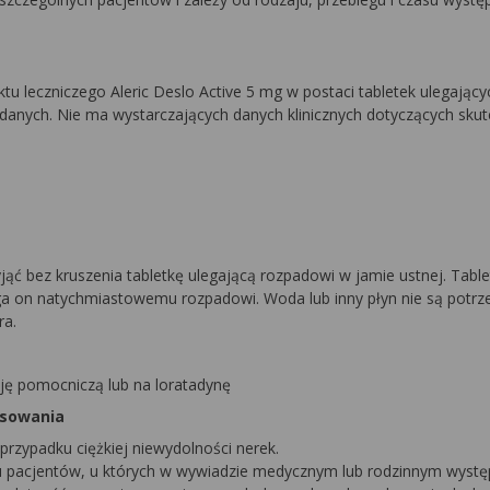
u leczniczego Aleric Deslo Active 5 mg w postaci tabletek ulegając
h danych. Nie ma wystarczających danych klinicznych dotyczących sku
jąć bez kruszenia tabletkę ulegającą rozpadowi w jamie ustnej. Table
ega on natychmiastowemu rozpadowi. Woda lub inny płyn nie są potrz
ra.
ję pomocniczą lub na loratadynę
tosowania
przypadku ciężkiej niewydolności nerek.
u pacjentów, u których w wywiadzie medycznym lub rodzinnym wyst