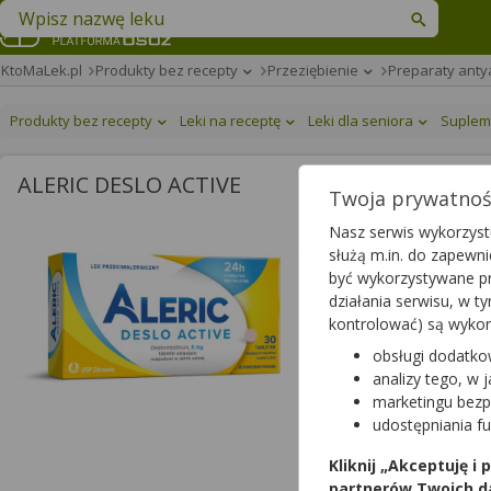
Znajdź lek w swojej okolicy
KtoMaLek.pl
Produkty bez recepty
Przeziębienie
Preparaty anty
Produkty bez recepty
Leki na receptę
Leki dla seniora
Suplem
ALERIC DESLO ACTIVE
Twoja prywatność
Aleric Deslo Active
Nasz serwis wykorzystu
służą m.in. do zapewn
tabletki ulegające rozpado
być wykorzystywane pr
lek dostępny bez recepty
działania serwisu, w 
kontrolować) są wyko
obsługi dodatko
analizy tego, w 
marketingu bezp
udostępniania f
Postać
Kliknij „Akceptuję i
tabletki pozostałe
partnerów Twoich d