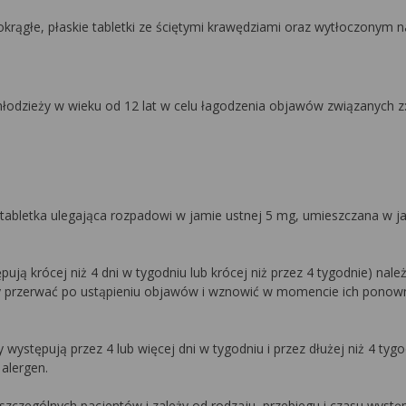
krągłe, płaskie tabletki ze ściętymi krawędziami oraz wytłoczonym 
 młodzieży w wieku od 12 lat w celu łagodzenia objawów związanych z
 tabletka ulegająca rozpadowi w jamie ustnej 5 mg, umieszczana w j
ją krócej niż 4 dni w tygodniu lub krócej niż przez 4 tygodnie) należ
eży przerwać po ustąpieniu objawów i wznowić w momencie ich pono
występują przez 4 lub więcej dni w tygodniu i przez dłużej niż 4 tyg
 alergen.
szczególnych pacjentów i zależy od rodzaju, przebiegu i czasu wyst