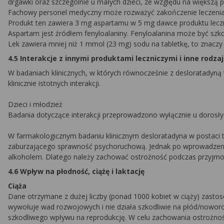
drgawki oraz szczególnie u małych dzieci, ze względu na większ
Fachowy personel medyczny może rozważyć zakończenie leczenia d
Produkt ten zawiera 3 mg aspartamu w 5 mg dawce produktu lecznic
Aspartam jest źródłem fenyloalaniny. Fenyloalanina może być szko
Lek zawiera mniej niż 1 mmol (23 mg) sodu na tabletkę, to znaczy 
4.5 Interakcje z innymi produktami leczniczymi i inne rodzaj
W badaniach klinicznych, w których równocześnie z desloratadyn
klinicznie istotnych interakcji.
Dzieci i młodzież
Badania dotyczące interakcji przeprowadzono wyłącznie u dorosły
W farmakologicznym badaniu klinicznym desloratadyna w postaci t
zaburzającego sprawność psychoruchową. Jednak po wprowadzeniu p
alkoholem. Dlatego należy zachować ostrożność podczas przyjmo
4.6 Wpływ na płodność, ciążę i laktację
Ciąża
Dane otrzymane z dużej liczby (ponad 1000 kobiet w ciąży) zastos
wywołuje wad rozwojowych i nie działa szkodliwie na płód/nowor
szkodliwego wpływu na reprodukcję. W celu zachowania ostrożności