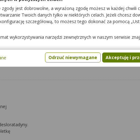
e zgody jest dobrowolne, a wyrażoną zgodę możesz w każdej chwili 
warzanie Twoich danych tylko w niektórych celach. Jeżeli chcesz dowi
ami
Interakcje z żywnością
Pytania
Gdzie kupić lek
 konfigurację szczegółową, to możesz tego dokonać za pomocą „Us
temat wykorzystywania narzędzi zewnętrznych w naszym serwisie zna
Odrzuć niewymagane
Akceptuję i pr
ane
tnej
desloratadyny.
letkę