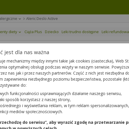
alergiczne
Aleric Deslo Active
enty diety
Ciąża Plus
Dziecko
Leki trudno dostępne
Leki refundow
 jest dla nas ważna
je mechanizmy między innymi takie jak cookies (ciasteczka), Web Sto
ienia optymalnej obsługi podczas wizyty w naszym serwisie. Powyż
wi w jamie ustnej
|
5 mg
| 30 tabl.
zez nas jak i przez naszych partnerów. Część z nich jest niezbędna 
tym zapewnienia niezbędnego poziomu bezpieczeństwa, pozostałe (k
rzystywane do:
wych funkcjonalności usprawniających działanie naszego serwisu,
jaki sposób korzystasz z naszej strony,
ośredniego i wyświetlania reklam, w tym reklam spersonalizowanych
unkcji mediów społecznościowych.
Dawka
Opakowanie
 przechodzę do serwisu”, aby wyrazić zgodę na przetwarzanie p
5 mg
30 tabl.
anych w powyższych celach.