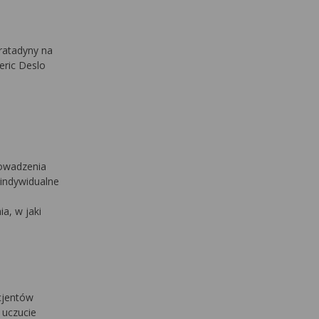
ratadyny na
eric Deslo
rowadzenia
 indywidualne
a, w jaki
cjentów
 uczucie