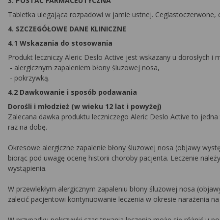
3. POSTAĆ FARMACEUTYCZNA
Tabletka ulegająca rozpadowi w jamie ustnej. Ceglastoczerwone, o
4. SZCZEGÓŁOWE DANE KLINICZNE
4.1 Wskazania do stosowania
Produkt leczniczy Aleric Deslo Active jest wskazany u dorosłych i
- alergicznym zapaleniem błony śluzowej nosa,
- pokrzywką.
4.2 Dawkowanie i sposób podawania
Dorośli i młodzież (w wieku 12 lat i powyżej)
Zalecana dawka produktu leczniczego Aleric Deslo Active to jedna
raz na dobę.
Okresowe alergiczne zapalenie błony śluzowej nosa (objawy występu
biorąc pod uwagę ocenę historii choroby pacjenta. Leczenie nal
wystąpienia.
W przewlekłym alergicznym zapaleniu błony śluzowej nosa (objawy 
zalecić pacjentowi kontynuowanie leczenia w okresie narażenia na
W przypadku pokrzywki czas trwania leczenia może się różnić u po