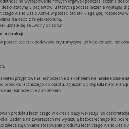
ą podatność na występowanie nowych drgawek podczas leczenia deslo
esloratadyną u pacjentów, u których podczas leczenia wystąpią dr
zego Aleric Deslo Active w postaci tabletki ulegającej rozpadowi w 
dliwa dla osób z fenyloketonurią.
lek uznaje się za „wolny od sodu”.
e interakcji
ą w postaci tabletek podawano erytromycynę lub ketokonazol, nie o
ch.
abletek przyjmowana jednocześnie z alkoholem nie nasilała działania
roduktu leczniczego do obrotu, zgłaszano przypadki nietolerancji i
wania jednocześnie z alkoholem.
owań produktu leczniczego w okresie ciąży wskazują, że desloratady
odka. Badania na zwierzętach nie wykazują bezpośredniego lub pośr
 zaleca się unikanie stosowania produktu leczniczego Aleric Deslo 