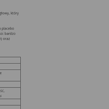
głowy, który
u placebo
ko: bardzo
0) oraz
e
ść,
i