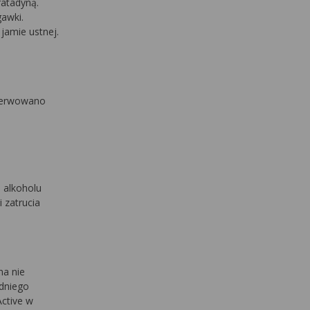
ratadyną.
gawki.
jamie ustnej.
bserwowano
 alkoholu
 zatrucia
na nie
edniego
Active w