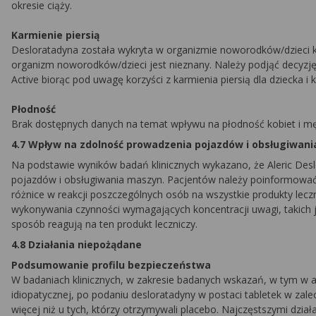
okresie ciąży.
Karmienie piersią
Desloratadyna została wykryta w organizmie noworodków/dzieci ka
organizm noworodków/dzieci jest nieznany. Należy podjąć decyzję,
Active biorąc pod uwagę korzyści z karmienia piersią dla dziecka i k
Płodność
Brak dostępnych danych na temat wpływu na płodność kobiet i m
4.7 Wpływ na zdolność prowadzenia pojazdów i obsługiwan
Na podstawie wyników badań klinicznych wykazano, że Aleric Desl
pojazdów i obsługiwania maszyn. Pacjentów należy poinformować,
różnice w reakcji poszczególnych osób na wszystkie produkty lecz
wykonywania czynności wymagających koncentracji uwagi, takich j
sposób reagują na ten produkt leczniczy.
4.8 Działania niepożądane
Podsumowanie profilu bezpieczeństwa
W badaniach klinicznych, w zakresie badanych wskazań, w tym w a
idiopatycznej, po podaniu desloratadyny w postaci tabletek w za
więcej niż u tych, którzy otrzymywali placebo. Najczęstszymi dzia