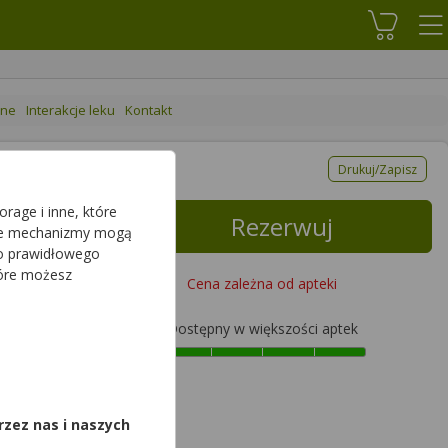
Koszyk
ane
Interakcje leku
Kontakt
Drukuj/Zapisz
rage i inne, które
Rezerwuj
sze mechanizmy mogą
do prawidłowego
tóre możesz
Cena zależna od apteki
Dostępny w większości aptek
,
rzez nas i naszych