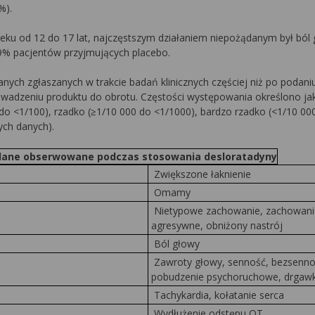
%).
eku od 12 do 17 lat, najczęstszym działaniem niepożądanym był ból 
9% pacjentów przyjmujących placebo.
ych zgłaszanych w trakcie badań klinicznych częściej niż po podani
owadzeniu produktu do obrotu. Częstości występowania określono ja
 do <1/100), rzadko (≥1/10 000 do <1/1000), bardzo rzadko (<1/10 00
ych danych).
ądane obserwowane podczas stosowania desloratadyny
Zwiększone łaknienie
Omamy
Nietypowe zachowanie, zachowani
agresywne, obniżony nastrój
Ból głowy
Zawroty głowy, senność, bezsenno
pobudzenie psychoruchowe, drgawk
Tachykardia, kołatanie serca
Wydłużenie odstępu QT