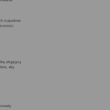
ych rozpadowi
teczności
tkę ulegającą
ebne, aby
ępowały