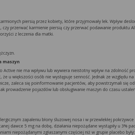
rmionych piersią przez kobiety, które przyjmowały lek. Wpływ deslo
 czy przerwać karmienie piersią czy przerwać podawanie produktu Al
orzyści z leczenia dla matki.
ężczyzn.
ia maszyn
o Active nie ma wpływu lub wywiera nieistotny wpływ na zdolność p
 że u większości osób nie występuje senność. Jednak ze względu na
nicze, zaleca się poinformowanie pacjentów, aby powstrzymali się od
ak prowadzenie pojazdów lub obsługiwanie maszyn do czasu ustaleni
lergicznym zapaleniu błony śluzowej nosa i w przewlekłej pokrzywce
lecanej dawce 5 mg na dobę, działania niepożądane wystąpiły u 3% pa
łaniami niepożądanymi zgłaszanymi częściej niż w grupie placebo były: