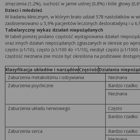
zmęczenia (1,2%), suchość w jamie ustnej (0,8%) i bóle głowy (0,6
Dzieci i młodzież
W badaniu klinicznym, w którym brało udział 578 nastolatków w wi
zaobserwowano u 5,9% pacjentów leczonych desloratadyną i u 6,
Tabelaryczny wykaz działań niepożądanych
W tabeli poniżej podano częstość występowania działań niepożądan
oraz innych działań niepożądanych zgłaszanych w okresie po wpr
często (≥1/10), często (≥1/100 do <1/10), niezbyt często (≥1/1000
częstość nieznana (nie może być określona na podstawie dostępn
Klasyfikacja układów i narządów
Częstość
Działania niepoż
Zaburzenia metabolizmu i odżywiania
Nieznana
Zaburzenia psychiczne
Bardzo rzadko
Nieznana
Zaburzenia układu nerwowego
Często
Bardzo rzadko
Zaburzenia serca
Bardzo rzadko
Nieznana