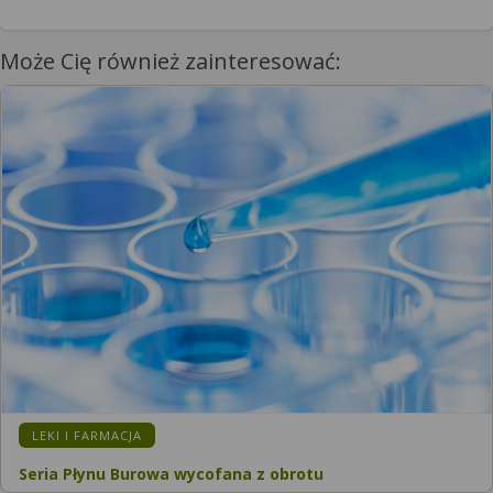
Może Cię również zainteresować:
KATEGORIA:
LEKI I FARMACJA
Seria Płynu Burowa wycofana z obrotu