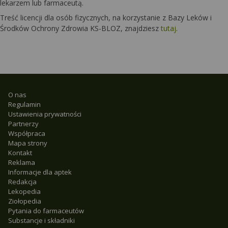
lekarzem lub farmaceutą.
Treść licencji dla osób fizycznych, na korzystanie z Bazy Leków i
Środków Ochrony Zdrowia KS-BLOZ, znajdziesz
tutaj
.
O nas
Regulamin
Ustawienia prywatności
Partnerzy
Współpraca
Mapa strony
Kontakt
Reklama
Informacje dla aptek
Redakcja
Lekopedia
Ziołopedia
Pytania do farmaceutów
Substancje i składniki