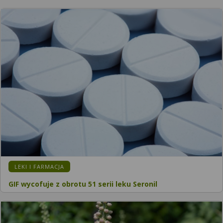
KATEGORIA:
LEKI I FARMACJA
GIF wycofuje z obrotu 51 serii leku Seronil