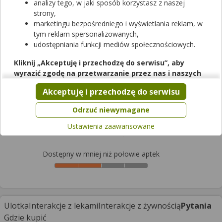
analizy tego, w jaki sposób korzystasz z naszej
strony,
marketingu bezpośredniego i wyświetlania reklam, w
tym reklam spersonalizowanych,
udostępniania funkcji mediów społecznościowych.
Rezerwuj
Kliknij „Akceptuję i przechodzę do serwisu”, aby
wyrazić zgodę na przetwarzanie przez nas i naszych
Alectoin Krople do oczu nawilżające z
partnerów Twoich danych w powyższych celach.
Akceptuję i przechodzę do serwisu
ektoiną
Pamiętaj, że wyrażenie zgody jest dobrowolne, a wyrażoną
krople do oczu
|
-
| 10 ml
zgodę możesz w każdej chwili cofnąć, możesz też wycofać
Odrzuć niewymagane
wyrób medyczny
zgodę na przetwarzanie Twoich danych tylko w niektórych
Ustawienia zaawansowane
celach. Jeżeli chcesz dowiedzieć się więcej lub chcesz
Cena zależna od apteki
przeprowadzić konfigurację szczegółową, to możesz tego
dokonać za pomocą „Ustawień zaawansowanych”.
Dostępny w mniej niż połowie aptek
Więcej informacji na temat wykorzystywania narzędzi
zewnętrznych w naszym serwisie znajdziesz w
Regulaminie
Serwisu
.
Ulotka
Interakcje z lekami
Interakcje z żywnością
Pytania
Gdzie kupić