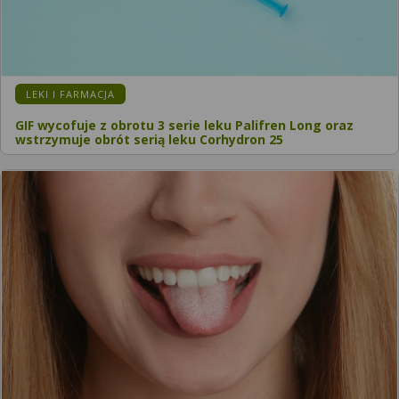
KATEGORIA:
LEKI I FARMACJA
GIF wycofuje z obrotu 3 serie leku Palifren Long oraz
wstrzymuje obrót serią leku Corhydron 25