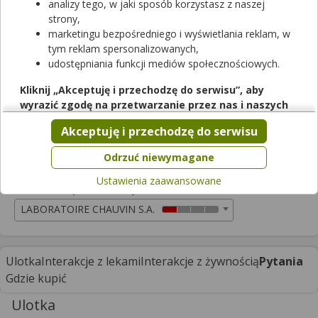
analizy tego, w jaki sposób korzystasz z naszej
Rezerwuj
strony,
marketingu bezpośredniego i wyświetlania reklam, w
tym reklam spersonalizowanych,
4 Flex czarna porzeczka
udostępniania funkcji mediów społecznościowych.
proszek do sporządzania roztworu doustnego
|
-
| 30 sasz.
suplement diety
Kliknij „Akceptuję i przechodzę do serwisu”, aby
wyrazić zgodę na przetwarzanie przez nas i naszych
Cena zależna od apteki
partnerów Twoich danych w powyższych celach.
Akceptuję i przechodzę do serwisu
Trudno dostępny w aptekach
Pamiętaj, że wyrażenie zgody jest dobrowolne, a wyrażoną
zgodę możesz w każdej chwili cofnąć, możesz też wycofać
Odrzuć niewymagane
zgodę na przetwarzanie Twoich danych tylko w niektórych
Ustawienia zaawansowane
celach. Jeżeli chcesz dowiedzieć się więcej lub chcesz
Podmiot odpowiedzialny
przeprowadzić konfigurację szczegółową, to możesz tego
LABORATOIRE CHAUVIN S.A.
dokonać za pomocą „Ustawień zaawansowanych”.
Więcej informacji na temat wykorzystywania narzędzi
zewnętrznych w naszym serwisie znajdziesz w
Regulaminie
Ulotka
Interakcje z lekami
Interakcje z żywnością
Pytania
Serwisu
.
Gdzie kupić
Ulotka