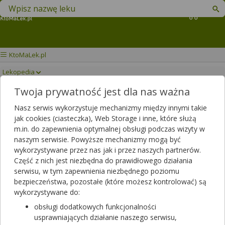
Znajdź lek w swojej okolicy
Koszyk
KtoMaLek.pl
Lekopedia
Twoja prywatność jest dla nas ważna
4 FLEX CZARNA
Drukuj/Zapisz
Nasz serwis wykorzystuje mechanizmy między innymi takie
PORZECZKA
jak cookies (ciasteczka), Web Storage i inne, które służą
m.in. do zapewnienia optymalnej obsługi podczas wizyty w
naszym serwisie. Powyższe mechanizmy mogą być
wykorzystywane przez nas jak i przez naszych partnerów.
Część z nich jest niezbędna do prawidłowego działania
serwisu, w tym zapewnienia niezbędnego poziomu
bezpieczeństwa, pozostałe (które możesz kontrolować) są
wykorzystywane do:
obsługi dodatkowych funkcjonalności
usprawniających działanie naszego serwisu,