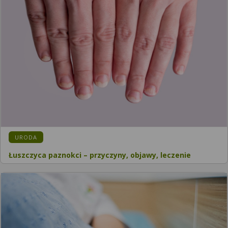
KATEGORIA:
URODA
Łuszczyca paznokci – przyczyny, objawy, leczenie