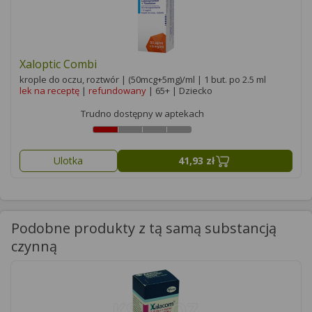
Xaloptic Combi
krople do oczu, roztwór | (50mcg+5mg)/ml | 1 but. po 2.5 ml
lek na receptę
|
refundowany
| 65+ | Dziecko
Trudno dostępny w aptekach
Ulotka
41,93 zł
Podobne produkty z tą samą substancją
czynną