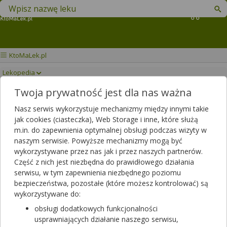
Znajdź lek w swojej okolicy
Koszyk
KtoMaLek.pl
Lekopedia
Twoja prywatność jest dla nas ważna
TILAPROX
Drukuj/Zapisz
Nasz serwis wykorzystuje mechanizmy między innymi takie
jak cookies (ciasteczka), Web Storage i inne, które służą
m.in. do zapewnienia optymalnej obsługi podczas wizyty w
naszym serwisie. Powyższe mechanizmy mogą być
wykorzystywane przez nas jak i przez naszych partnerów.
Część z nich jest niezbędna do prawidłowego działania
serwisu, w tym zapewnienia niezbędnego poziomu
bezpieczeństwa, pozostałe (które możesz kontrolować) są
wykorzystywane do:
obsługi dodatkowych funkcjonalności
usprawniających działanie naszego serwisu,
Rezerwuj