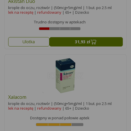
Akistan Duo
krople do oczu, roztwór | (50mcg+5mg)/ml | 1 but. po 2.5 ml
lek na receptę
|
refundowany
| 65+ | Dziecko
Trudno dostępny w aptekach
Ulotka
31,93 zł
Xalacom
krople do oczu, roztwór | (50mcg+5mg)/ml | 1 but. po 2.5 ml
lek na receptę
|
refundowany
| 65+ | Dziecko
Dostępny w ponad połowie aptek