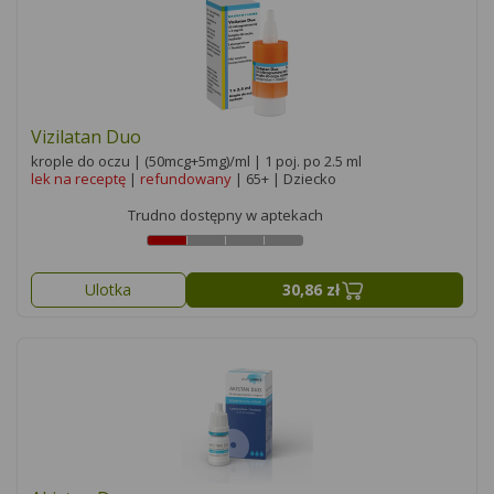
Vizilatan Duo
krople do oczu | (50mcg+5mg)/ml | 1 poj. po 2.5 ml
lek na receptę
|
refundowany
| 65+ | Dziecko
Trudno dostępny w aptekach
Ulotka
30,86 zł