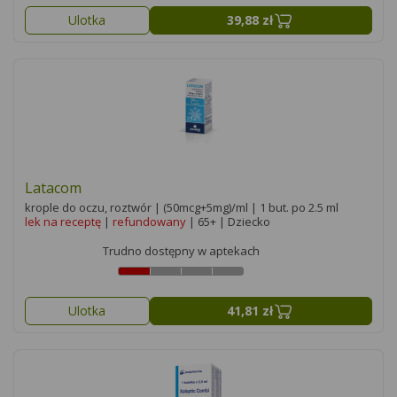
Ulotka
39,88 zł
Latacom
krople do oczu, roztwór | (50mcg+5mg)/ml | 1 but. po 2.5 ml
lek na receptę
|
refundowany
| 65+ | Dziecko
Trudno dostępny w aptekach
Ulotka
41,81 zł