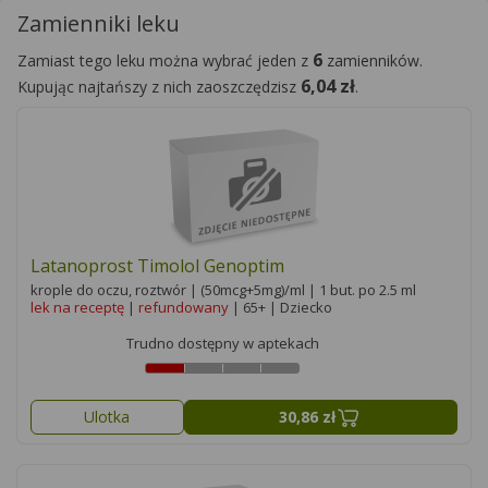
Zamienniki leku
6
Zamiast tego leku można wybrać jeden z
zamienników.
6,04 zł
Kupując najtańszy z nich zaoszczędzisz
.
Latanoprost Timolol Genoptim
krople do oczu, roztwór | (50mcg+5mg)/ml | 1 but. po 2.5 ml
lek na receptę
|
refundowany
| 65+ | Dziecko
Trudno dostępny w aptekach
Ulotka
30,86 zł