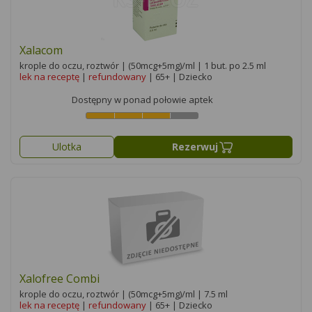
Xalacom
krople do oczu, roztwór | (50mcg+5mg)/ml | 1 but. po 2.5 ml
lek na receptę
|
refundowany
| 65+ | Dziecko
Dostępny w ponad połowie aptek
Ulotka
Rezerwuj
Xalofree Combi
krople do oczu, roztwór | (50mcg+5mg)/ml | 7.5 ml
lek na receptę
|
refundowany
| 65+ | Dziecko