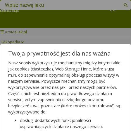
Znajdź lek w swojej okolicy
Koszyk
KtoMaLek.pl
Lekopedia
Twoja prywatność jest dla nas ważna
PRORELAXIN
Drukuj/Zapisz
Nasz serwis wykorzystuje mechanizmy między innymi takie
jak cookies (ciasteczka), Web Storage i inne, które służą
m.in. do zapewnienia optymalnej obsługi podczas wizyty w
naszym serwisie. Powyższe mechanizmy mogą być
wykorzystywane przez nas jak i przez naszych partnerów.
Część z nich jest niezbędna do prawidłowego działania
serwisu, w tym zapewnienia niezbędnego poziomu
bezpieczeństwa, pozostałe (które możesz kontrolować) są
wykorzystywane do:
obsługi dodatkowych funkcjonalności
usprawniających działanie naszego serwisu,
Rezerwuj