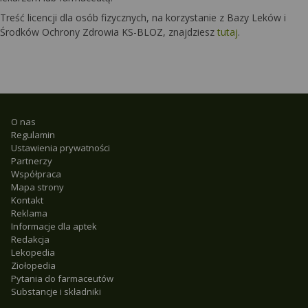
Treść licencji dla osób fizycznych, na korzystanie z Bazy Leków i
Środków Ochrony Zdrowia KS-BLOZ, znajdziesz
tutaj
.
O nas
Regulamin
Ustawienia prywatności
Partnerzy
Współpraca
Mapa strony
Kontakt
Reklama
Informacje dla aptek
Redakcja
Lekopedia
Ziołopedia
Pytania do farmaceutów
Substancje i składniki