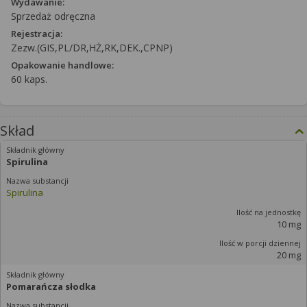
Wydawanie:
Sprzedaż odręczna
Rejestracja:
Zezw.(GIS,PL/DR,HŻ,RK,DEK.,CPNP)
Opakowanie handlowe:
60 kaps.
Skład
Spirulina
Spirulina
10 mg
20 mg
Pomarańcza słodka