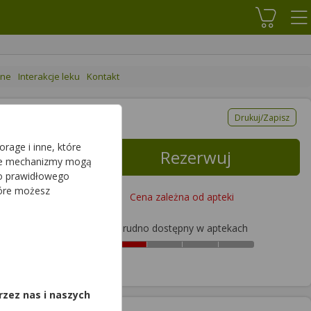
Koszyk
ane
Interakcje leku
Kontakt
Drukuj/Zapisz
rage i inne, które
Rezerwuj
sze mechanizmy mogą
do prawidłowego
tóre możesz
Cena zależna od apteki
Trudno dostępny w aptekach
,
rzez nas i naszych