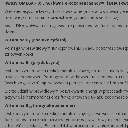
Kwasy OMEGA - 3: EPA (kwas eikozapentaenowy) i DHA (k
Wielonienasycone kwasy tłuszczowe omega-3 stanowią ważny ele
możliwe jest utrzymanie prawidłowego funkcjonowania mózgu.
Kwas DHA wpływa na utrzymywanie prawidłowego funkcjonowania
dziennie.
Witamina D
(cholekalcyferol)
3
Pomaga w prawidłowym funkcjonowaniu układu odpornościowego, 
zdrowych kości.
Witamina B
(pirydoksyna)
6
Jest koenzymem wielu reakcji metabolicznych, np. uczestniczy w 
układzie nerwowym. Pomaga w prawidłowym funkcjonowaniu ukła
(psychologicznych), np. wpływa na pamięć, koncentrację i zdolność
Bierze udział w prawidłowym pozyskiwaniu energii w procesach m
aktywności hormonalnej oraz funkcjonowanie układu odporności
Witamina B
(metylokobalamina)
12
Jest koenzymem wielu reakcji metabolicznych, przyczynia się d
funkcjonowaniu układu nerwowego oraz w prawidłowym przebiegu f
zdolność uczenia się. Bierze udział w procesie podziału komóre