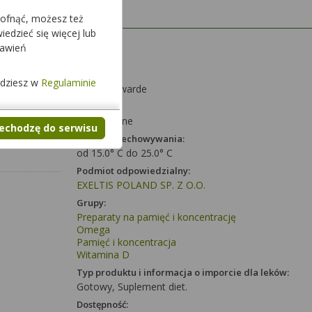
cofnąć, możesz też
edzieć się więcej lub
Dawka:
tawień
-
Postać:
jdziesz w
Regulaminie
kapsułki twarde
Działanie:
Wewnętrzne
zechodzę do serwisu
Temp. przechowywania:
od 15.0° C do 25.0° C
Podmiot odpowiedzialny:
EXELTIS POLAND SP. Z O.O.
Grupy:
Preparaty na pamięć i koncentrację
Omega
Pamięć i koncentracja
Witamina D
Typ produktu i informacja o imporcie dla leków:
Gotowy, Suplement diet.
Dostępność: