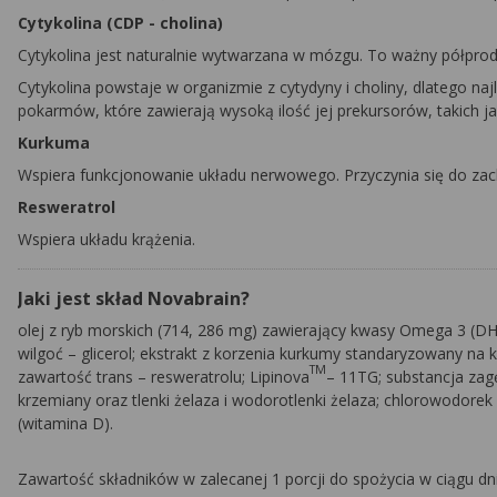
Cytykolina (CDP - cholina)
Cytykolina jest naturalnie wytwarzana w mózgu. To ważny półpr
Cytykolina powstaje w organizmie z cytydyny i choliny, dlatego 
pokarmów, które zawierają wysoką ilość jej prekursorów, takich jak
Kurkuma
Wspiera funkcjonowanie układu nerwowego. Przyczynia się do za
Resweratrol
Wspiera układu krążenia.
Jaki jest skład Novabrain?
olej z ryb morskich (714, 286 mg) zawierający kwasy Omega 3 (DHA
wilgoć – glicerol; ekstrakt z korzenia kurkumy standaryzowany na 
TM
zawartość trans – resweratrolu; Lipinova
– 11TG; substancja zagę
krzemiany oraz tlenki żelaza i wodorotlenki żelaza; chlorowodorek
(witamina D).
Zawartość składników w zalecanej 1 porcji do spożycia w ciągu dni