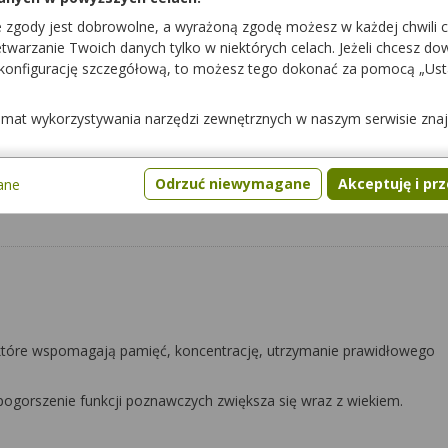
Pytania
Gdzie kupić
e zgody jest dobrowolne, a wyrażoną zgodę możesz w każdej chwili 
warzanie Twoich danych tylko w niektórych celach. Jeżeli chcesz dowi
 konfigurację szczegółową, to możesz tego dokonać za pomocą „Us
temat wykorzystywania narzędzi zewnętrznych w naszym serwisie zna
Odrzuć niewymagane
Akceptuję i pr
ane
które wspomagają pamięć, koncentrację, utrzymanie prawidłowego
gorszenie funkcji poznawczych zwiększa się wraz z wiekiem.