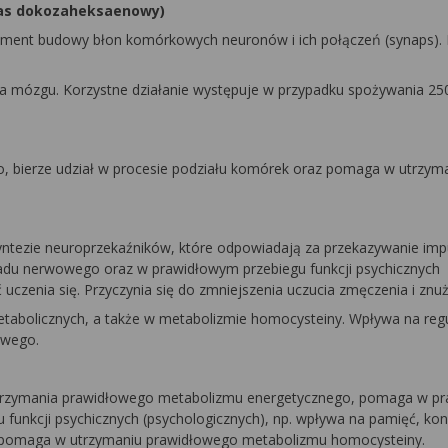
was dokozaheksaenowy)
ment budowy błon komórkowych neuronów i ich połączeń (synaps). 
 mózgu. Korzystne działanie występuje w przypadku spożywania 2
bierze udział w procesie podziału komórek oraz pomaga w utrzym
syntezie neuroprzekaźników, które odpowiadają za przekazywanie im
du nerwowego oraz w prawidłowym przebiegu funkcji psychicznych
 uczenia się. Przyczynia się do zmniejszenia uczucia zmęczenia i znuż
etabolicznych, a także w metabolizmie homocysteiny. Wpływa na reg
owego.
o utrzymania prawidłowego metabolizmu energetycznego, pomaga w 
unkcji psychicznych (psychologicznych), np. wpływa na pamięć, konc
k i pomaga w utrzymaniu prawidłowego metabolizmu homocysteiny.