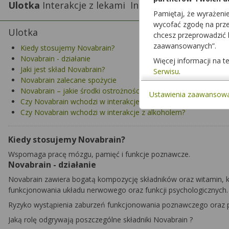
Ulotka
Interakcje z lekami
Interakcje z żywnością
Pamiętaj, że wyrażeni
wycofać zgodę na przet
Ulotka
chcesz przeprowadzić
zaawansowanych”.
Kiedy stosujemy Novabrain?
Novabrain - działanie
Więcej informacji na 
Jaki jest skład Novabrain?
Serwisu
.
Novabrain zalecane spożycie
Novabrain – jakie środki ostrożności należy zachować?
Ustawienia zaawansow
Czy Novabrain wchodzi w interakcje z innymi lekami?
Czy Novabrain wchodzi w interakcje z alkoholem?
Kiedy stosujemy Novabrain?
Wspomaga pracę mózgu, pamięć i funkcje poznawcze.
Novabrain - działanie
Novabrain zawiera bogatą kompozycję składników oraz witamin, 
funkcjonowania układu nerwowego oraz funkcji psychologicznych.
Ryzyko wystąpienia zaburzeń funkcjonowania poznawczego oraz po
Jaką rolę odgrywają poszczególne składniki Novabrain ?