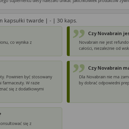
tego suplementu diety należało unikać jakichkolwiek produktów żyw
 kapsułki twarde | - | 30 kaps.
Czy Novabrain je
ionu, co wynika z
Novabrain nie jest refundo
całości, niezależnie od w
Czy Novabrain ma
ty. Powinien być stosowany
Dla Novabrain nie ma zami
i farmaceuty. W razie
by dobrać odpowiedni prep
oznać się z dodatkowymi
?
onsultować się z