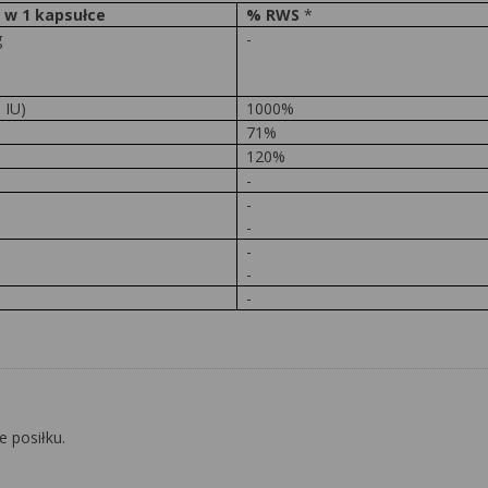
 w 1 kapsułce
%
RWS
*
g
-
 IU)
1000%
71%
120%
-
-
-
-
-
-
e posiłku.