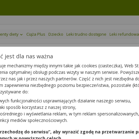
enty diety
Ciąża Plus
Dziecko
Leki trudno dostępne
Leki refundow
 jest dla nas ważna
je mechanizmy między innymi takie jak cookies (ciasteczka), Web Sto
ienia optymalnej obsługi podczas wizyty w naszym serwisie. Powyż
ps.
zez nas jak i przez naszych partnerów. Część z nich jest niezbędna 
tym zapewnienia niezbędnego poziomu bezpieczeństwa, pozostałe (k
rzystywane do:
wych funkcjonalności usprawniających działanie naszego serwisu,
jaki sposób korzystasz z naszej strony,
ośredniego i wyświetlania reklam, w tym reklam spersonalizowanych
unkcji mediów społecznościowych.
 przechodzę do serwisu”, aby wyrazić zgodę na przetwarzanie p
anych w powyższych celach.