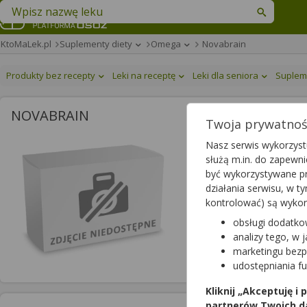
Znajdź lek w swojej okolicy
KtoMaLek.pl
Suplementy diety
Omega
Novabrain
Produkty bez recepty
Leki na receptę
Leki dla seniora
Suplem
NOVABRAIN
Twoja prywatność
Novabrain
Nasz serwis wykorzystu
służą m.in. do zapewn
kapsułki twarde
|
-
| 30 ka
być wykorzystywane pr
suplement diety
działania serwisu, w 
kontrolować) są wyko
obsługi dodatko
analizy tego, w 
marketingu bezp
udostępniania f
Kliknij „Akceptuję i
partnerów Twoich d