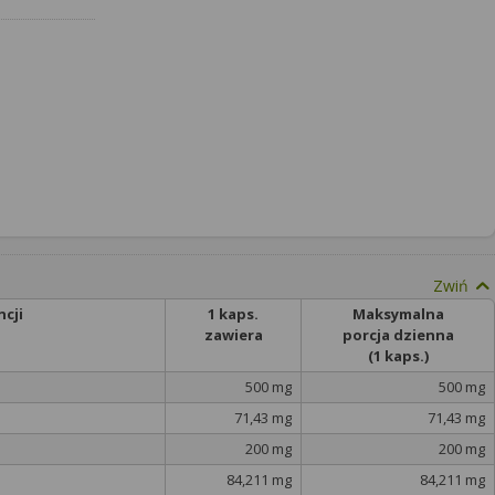
Zwiń
cji
1 kaps.
Maksymalna
zawiera
porcja dzienna
(1 kaps.)
500 mg
500 mg
71,43 mg
71,43 mg
200 mg
200 mg
84,211 mg
84,211 mg