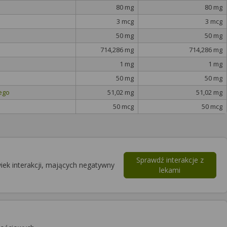
80 mg
80 mg
3 mcg
3 mcg
50 mg
50 mg
714,286 mg
714,286 mg
1 mg
1 mg
50 mg
50 mg
iego
51,02 mg
51,02 mg
50 mcg
50 mcg
Sprawdź interakcje z
iek interakcji, mających negatywny
lekami