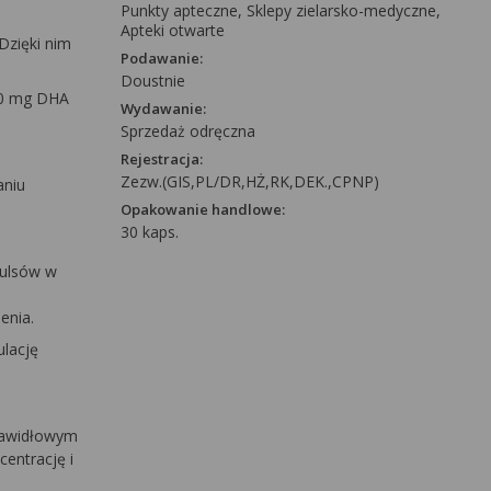
Punkty apteczne, Sklepy zielarsko-medyczne,
Apteki otwarte
Dzięki nim
Podawanie:
Doustnie
50 mg DHA
Wydawanie:
Sprzedaż odręczna
Rejestracja:
Zezw.(GIS,PL/DR,HŻ,RK,DEK.,CPNP)
aniu
Opakowanie handlowe:
30 kaps.
pulsów w
enia.
ulację
prawidłowym
entrację i