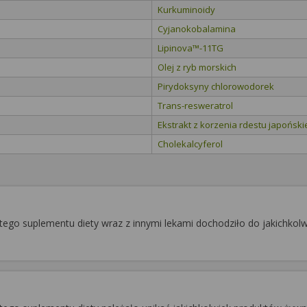
Kurkuminoidy
Cyjanokobalamina
Lipinova™-11TG
Olej z ryb morskich
Pirydoksyny chlorowodorek
Trans-resweratrol
Ekstrakt z korzenia rdestu japońsk
Cholekalcyferol
ego suplementu diety wraz z innymi lekami dochodziło do jakichkolw