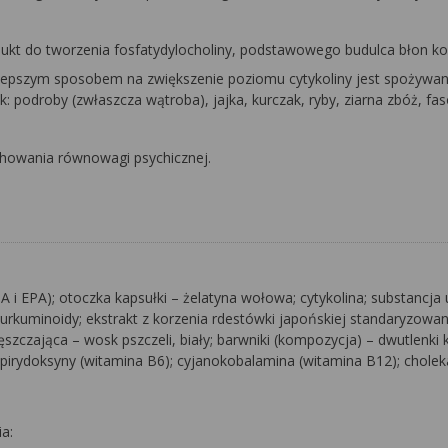
odukt do tworzenia fosfatydylocholiny, podstawowego budulca błon 
najlepszym sposobem na zwiększenie poziomu cytykoliny jest spożywan
: podroby (zwłaszcza wątroba), jajka, kurczak, ryby, ziarna zbóż, fas
chowania równowagi psychicznej.
 i EPA); otoczka kapsułki – żelatyna wołowa; cytykolina; substancja
kurkuminoidy; ekstrakt z korzenia rdestówki japońskiej standaryzowa
szczająca – wosk pszczeli, biały; barwniki (kompozycja) – dwutlenki
 pirydoksyny (witamina B6); cyjanokobalamina (witamina B12); cholek
a: