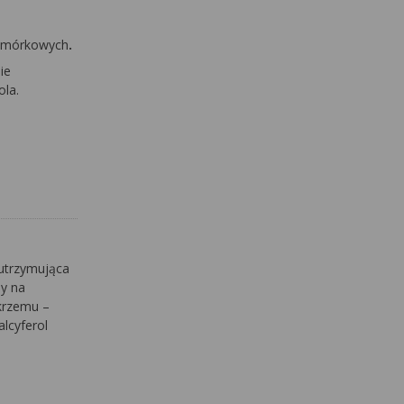
komórkowych
.
ie
ola.
 utrzymująca
ny na
 krzemu –
alcyferol