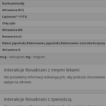
Kurkuminoidy
Witamina B12
Lipinova™-11TG
Olej rybi
Witamina B6
Resweratrol
Rdest japoński,Rdestowiec japoński,Rdestowiec ostrokończysty
Witamina D
mcg
– mikrogram;
mg
– miligram
Interakcje Novabrain z innymi lekami
Nie posiadamy informacji wskazujących, aby podczas stosowania t
wpływ na zdrowie.
Interakcje Novabrain z żywnością