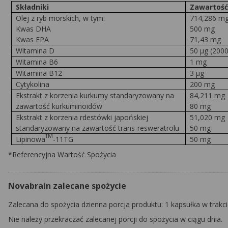
Składniki
Zawartość
Olej z ryb morskich, w tym:
714,286 m
Kwas DHA
500 mg
Kwas EPA
71,43 mg
Witamina D
50 µg (2000
Witamina B6
1 mg
Witamina B12
3 µg
Cytykolina
200 mg
Ekstrakt z korzenia kurkumy standaryzowany na
84,211 mg
zawartość kurkuminoidów
80 mg
Ekstrakt z korzenia rdestówki japońskiej
51,020 mg
standaryzowany na zawartość trans-resweratrolu
50 mg
TM
Lipinowa
-11TG
50 mg
*Referencyjna Wartość Spożycia
Novabrain zalecane spożycie
Zalecana do spożycia dzienna porcja produktu: 1 kapsułka w trakci
Nie należy przekraczać zalecanej porcji do spożycia w ciągu dnia.