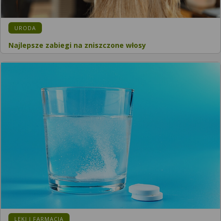
KATEGORIA:
URODA
Najlepsze zabiegi na zniszczone włosy
KATEGORIA:
LEKI I FARMACJA