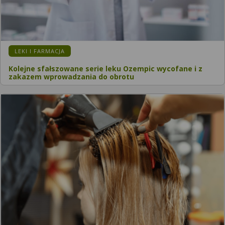
KATEGORIA:
LEKI I FARMACJA
Kolejne sfałszowane serie leku Ozempic wycofane i z
zakazem wprowadzania do obrotu