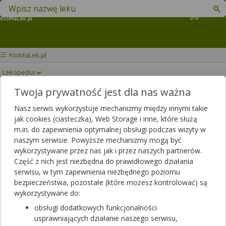
Znajdź lek w swojej okolicy
Koszyk
KtoMaLek.pl
Lekopedia
Twoja prywatność jest dla nas ważna
LUXIDROPIN BABY &
Drukuj/Zapisz
Nasz serwis wykorzystuje mechanizmy między innymi takie
JUNIOR
jak cookies (ciasteczka), Web Storage i inne, które służą
m.in. do zapewnienia optymalnej obsługi podczas wizyty w
naszym serwisie. Powyższe mechanizmy mogą być
wykorzystywane przez nas jak i przez naszych partnerów.
Część z nich jest niezbędna do prawidłowego działania
serwisu, w tym zapewnienia niezbędnego poziomu
bezpieczeństwa, pozostałe (które możesz kontrolować) są
wykorzystywane do:
obsługi dodatkowych funkcjonalności
usprawniających działanie naszego serwisu,