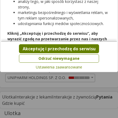
analizy tego, w jaki sposób korzystasz z naszej
Rezerwuj
strony,
marketingu bezpośredniego i wyświetlania reklam, w
tym reklam spersonalizowanych,
Luxidropin Baby & Junior
udostępniania funkcji mediów społecznościowych.
krople do oczu
|
-
| 10 ml
wyrób medyczny
Kliknij „Akceptuję i przechodzę do serwisu”, aby
wyrazić zgodę na przetwarzanie przez nas i naszych
Cena zależna od apteki
partnerów Twoich danych w powyższych celach.
Akceptuję i przechodzę do serwisu
Trudno dostępny w aptekach
Pamiętaj, że wyrażenie zgody jest dobrowolne, a wyrażoną
zgodę możesz w każdej chwili cofnąć, możesz też wycofać
Odrzuć niewymagane
zgodę na przetwarzanie Twoich danych tylko w niektórych
Ustawienia zaawansowane
celach. Jeżeli chcesz dowiedzieć się więcej lub chcesz
Podmiot odpowiedzialny
przeprowadzić konfigurację szczegółową, to możesz tego
UNIPHARM HOLDINGS SP. Z O.O.
dokonać za pomocą „Ustawień zaawansowanych”.
Więcej informacji na temat wykorzystywania narzędzi
zewnętrznych w naszym serwisie znajdziesz w
Regulaminie
Ulotka
Interakcje z lekami
Interakcje z żywnością
Pytania
Serwisu
.
Gdzie kupić
Ulotka