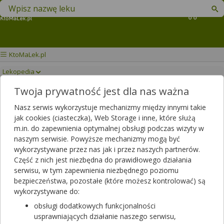
Znajdź lek w swojej okolicy
Koszyk
KtoMaLek.pl
Lekopedia
Twoja prywatność jest dla nas ważna
CALCIUM C CEPHAMED
Drukuj/Zapisz
Nasz serwis wykorzystuje mechanizmy między innymi takie
jak cookies (ciasteczka), Web Storage i inne, które służą
m.in. do zapewnienia optymalnej obsługi podczas wizyty w
naszym serwisie. Powyższe mechanizmy mogą być
wykorzystywane przez nas jak i przez naszych partnerów.
Część z nich jest niezbędna do prawidłowego działania
serwisu, w tym zapewnienia niezbędnego poziomu
bezpieczeństwa, pozostałe (które możesz kontrolować) są
wykorzystywane do:
obsługi dodatkowych funkcjonalności
usprawniających działanie naszego serwisu,
Rezerwuj