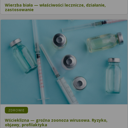
Wierzba biała — właściwości lecznicze, działanie,
zastosowanie
KATEGORIA:
ZDROWIE
Wścieklizna — groźna zoonoza wirusowa. Ryzyko,
objawy, profilaktyka