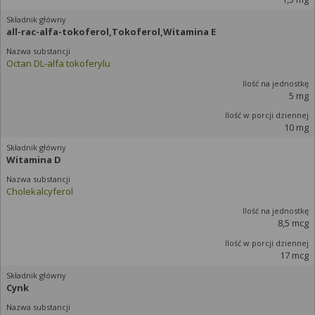
all-rac-alfa-tokoferol,Tokoferol,Witamina E
Octan DL-alfa tokoferylu
5 mg
10 mg
Witamina D
Cholekalcyferol
8,5 mcg
17 mcg
Cynk