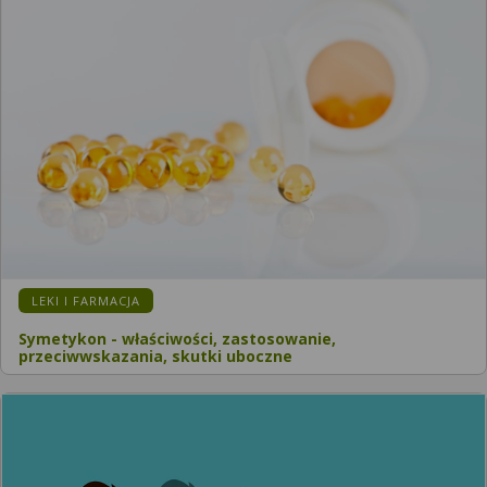
KATEGORIA:
LEKI I FARMACJA
Symetykon - właściwości, zastosowanie,
przeciwwskazania, skutki uboczne