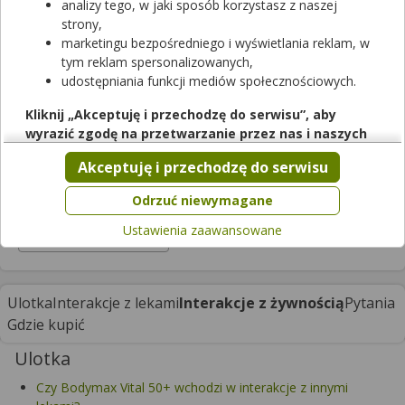
analizy tego, w jaki sposób korzystasz z naszej
strony,
Bodymax Vital 50+
marketingu bezpośredniego i wyświetlania reklam, w
tym reklam spersonalizowanych,
tabletki
|
-
| 30 tabl.
udostępniania funkcji mediów społecznościowych.
suplement diety
Cena zależna od apteki
Kliknij „Akceptuję i przechodzę do serwisu”, aby
wyrazić zgodę na przetwarzanie przez nas i naszych
Trudno dostępny w aptekach
partnerów Twoich danych w powyższych celach.
Akceptuję i przechodzę do serwisu
Pamiętaj, że wyrażenie zgody jest dobrowolne, a wyrażoną
zgodę możesz w każdej chwili cofnąć, możesz też wycofać
Odrzuć niewymagane
Opakowanie
zgodę na przetwarzanie Twoich danych tylko w niektórych
Ustawienia zaawansowane
celach. Jeżeli chcesz dowiedzieć się więcej lub chcesz
30 tabl.
przeprowadzić konfigurację szczegółową, to możesz tego
dokonać za pomocą „Ustawień zaawansowanych”.
Więcej informacji na temat wykorzystywania narzędzi
Ulotka
Interakcje z lekami
Interakcje z żywnością
Pytania
zewnętrznych w naszym serwisie znajdziesz w
Regulaminie
Gdzie kupić
Serwisu
.
Ulotka
Czy Bodymax Vital 50+ wchodzi w interakcje z innymi