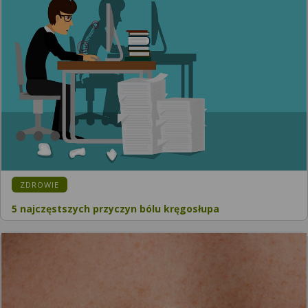
KATEGORIA:
ZDROWIE
5 najczęstszych przyczyn bólu kręgosłupa