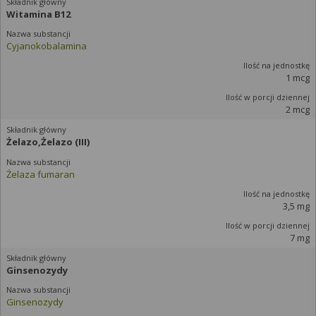
Witamina B12
Cyjanokobalamina
1 mcg
2 mcg
Żelazo,Żelazo (III)
Żelaza fumaran
3,5 mg
7 mg
Ginsenozydy
Ginsenozydy