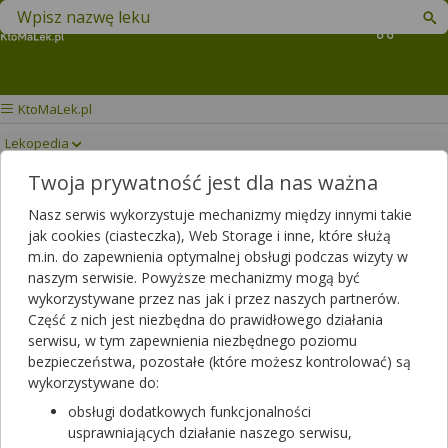
Znajdź lek w swojej okolicy
Koszyk
KtoMaLek.pl
Lekopedia
Twoja prywatność jest dla nas ważna
BODYMAX VITAL 50+
Drukuj/Zapisz
Nasz serwis wykorzystuje mechanizmy między innymi takie
jak cookies (ciasteczka), Web Storage i inne, które służą
m.in. do zapewnienia optymalnej obsługi podczas wizyty w
naszym serwisie. Powyższe mechanizmy mogą być
wykorzystywane przez nas jak i przez naszych partnerów.
Część z nich jest niezbędna do prawidłowego działania
serwisu, w tym zapewnienia niezbędnego poziomu
bezpieczeństwa, pozostałe (które możesz kontrolować) są
wykorzystywane do:
obsługi dodatkowych funkcjonalności
usprawniających działanie naszego serwisu,
Rezerwuj