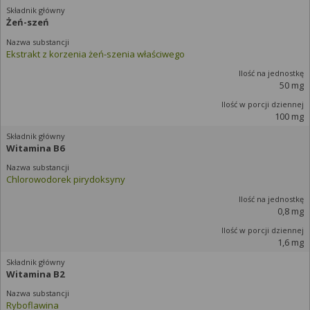
Żeń-szeń
Ekstrakt z korzenia żeń-szenia właściwego
50 mg
100 mg
Witamina B6
Chlorowodorek pirydoksyny
0,8 mg
1,6 mg
Witamina B2
Ryboflawina