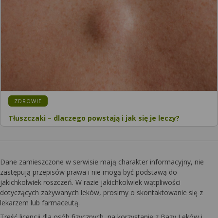
KATEGORIA:
ZDROWIE
Tłuszczaki – dlaczego powstają i jak się je leczy?
Dane zamieszczone w serwisie mają charakter informacyjny, nie
zastępują przepisów prawa i nie mogą być podstawą do
jakichkolwiek roszczeń. W razie jakichkolwiek wątpliwości
dotyczących zażywanych leków, prosimy o skontaktowanie się z
lekarzem lub farmaceutą.
Treść licencji dla osób fizycznych, na korzystanie z Bazy Leków i