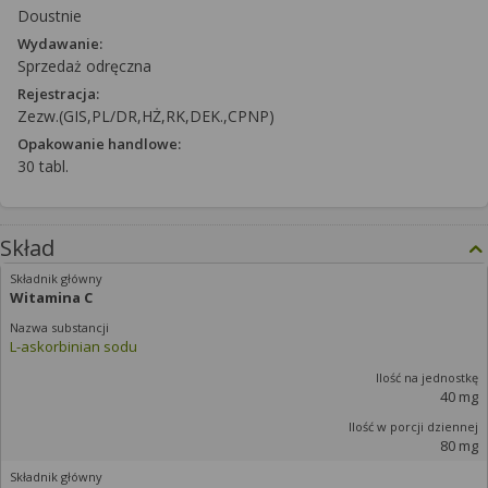
Doustnie
Wydawanie:
Sprzedaż odręczna
Rejestracja:
Zezw.(GIS,PL/DR,HŻ,RK,DEK.,CPNP)
Opakowanie handlowe:
30 tabl.
Skład
Witamina C
L-askorbinian sodu
40 mg
80 mg