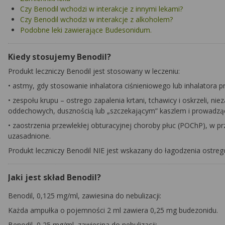
Czy Benodil wchodzi w interakcje z innymi lekami?
Czy Benodil wchodzi w interakcje z alkoholem?
Podobne leki zawierające Budesonidum.
Kiedy stosujemy Benodil?
Produkt leczniczy Benodil jest stosowany w leczeniu:
•
astmy, gdy stosowanie inhalatora ciśnieniowego lub inhalatora 
•
zespołu krupu – ostrego zapalenia krtani, tchawicy i oskrzeli, ni
oddechowych, dusznością lub „szczekającym” kaszlem i prowadzą
•
zaostrzenia przewlekłej obturacyjnej choroby płuc (POChP), w pr
uzasadnione.
Produkt leczniczy Benodil NIE jest wskazany do łagodzenia ostre
Jaki jest skład Benodil?
Benodil, 0,125 mg/ml, zawiesina do nebulizacji:
Każda ampułka o pojemności 2 ml zawiera 0,25 mg budezonidu.
Benodil, 0,25 mg/ml, zawiesina do nebulizacji: