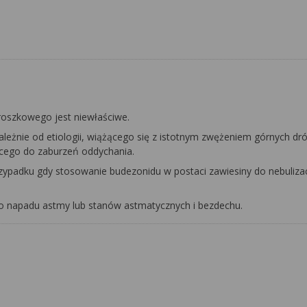
proszkowego jest niewłaściwe.
ezależnie od etiologii, wiążącego się z istotnym zwężeniem górnych dr
cego do zaburzeń oddychania.
zypadku gdy stosowanie budezonidu w postaci zawiesiny do nebulizacj
go napadu astmy lub stanów astmatycznych i bezdechu.