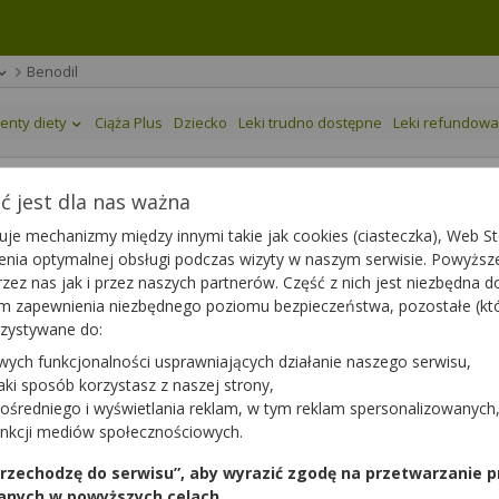
Benodil
enty diety
Ciąża Plus
Dziecko
Leki trudno dostępne
Leki refundow
 jest dla nas ważna
je mechanizmy między innymi takie jak cookies (ciasteczka), Web Sto
ienia optymalnej obsługi podczas wizyty w naszym serwisie. Powyż
125 mcg/ml
| 20 amp. po 2 ml
zez nas jak i przez naszych partnerów. Część z nich jest niezbędna 
any
|
65+
|
Ciąża
|
Dziecko
tym zapewnienia niezbędnego poziomu bezpieczeństwa, pozostałe (k
rzystywane do:
wych funkcjonalności usprawniających działanie naszego serwisu,
jaki sposób korzystasz z naszej strony,
ośredniego i wyświetlania reklam, w tym reklam spersonalizowanych
unkcji mediów społecznościowych.
 przechodzę do serwisu”, aby wyrazić zgodę na przetwarzanie p
anych w powyższych celach.