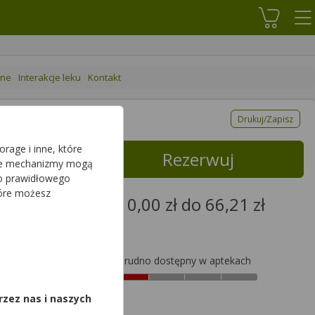
Koszyk
ane
Interakcje leku
Kontakt
Drukuj/Zapisz
rage i inne, które
Rezerwuj
sze mechanizmy mogą
do prawidłowego
tóre możesz
od 0,00 zł do 66,21 zł
66,21zł
,
Trudno dostępny w aptekach
rzez nas i naszych