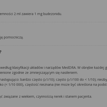
emności 2 ml zawiera 1 mg budezonidu.
cję pomocniczą.
?
według klasyfikacji układów i narządów MedDRA. W obrębie każdej g
enione zgodnie ze zmniejszającym się nasileniem.
stępująco: bardzo często (≥1/10); często (≥1/100 do < 1/10); niezby
dko (< 1/10 000), częstość nieznana (nie może być określona na pods
 związane z wiekiem, czynnością nerek i stanem pacjenta.