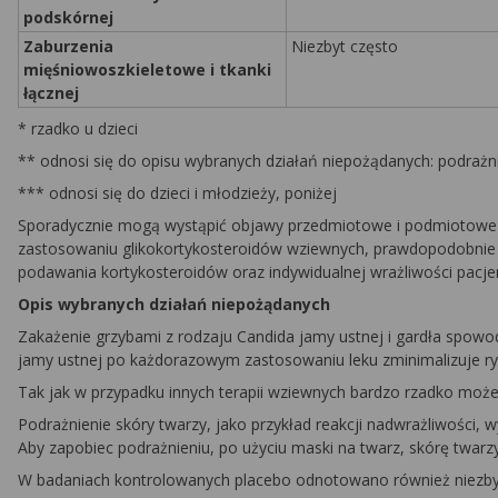
podskórnej
Zaburzenia
Niezbyt często
mięśniowoszkieletowe i tkanki
łącznej
* rzadko u dzieci
** odnosi się do opisu wybranych działań niepożądanych: podrażni
*** odnosi się do dzieci i młodzieży, poniżej
Sporadycznie mogą wystąpić objawy przedmiotowe i podmiotowe 
zastosowaniu glikokortykosteroidów wziewnych, prawdopodobnie z
podawania kortykosteroidów oraz indywidualnej wrażliwości pacje
Opis wybranych działań niepożądanych
Zakażenie grzybami z rodzaju
Candida
jamy ustnej i gardła spowo
jamy ustnej po każdorazowym zastosowaniu leku zminimalizuje ry
Tak jak w przypadku innych terapii wziewnych bardzo rzadko może 
Podrażnienie skóry twarzy, jako przykład reakcji nadwrażliwości,
Aby zapobiec podrażnieniu, po użyciu maski na twarz, skórę twar
W badaniach kontrolowanych placebo odnotowano również niezby