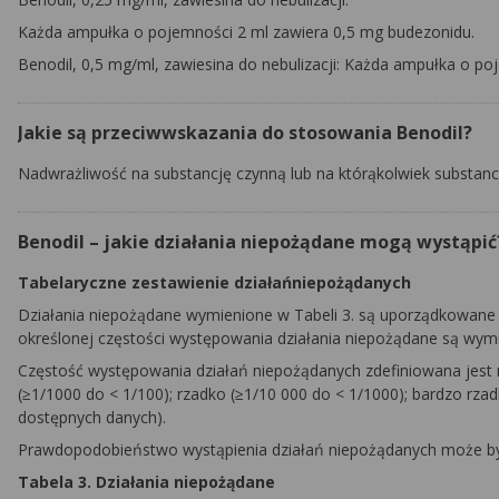
Każda ampułka o pojemności 2 ml zawiera 0,5 mg budezonidu.
Benodil, 0,5 mg/ml, zawiesina do nebulizacji:
Każda ampułka o poj
Jakie są przeciwwskazania do stosowania Benodil?
Nadwrażliwość na substancję czynną lub na którąkolwiek substan
Benodil – jakie działania niepożądane mogą wystąpić
Tabelaryczne zestawienie działańniepożądanych
Działania niepożądane wymienione w Tabeli 3. są uporządkowane 
określonej częstości występowania działania niepożądane są wymi
Częstość występowania działań niepożądanych zdefiniowana jest na
(≥1/1000 do < 1/100); rzadko (≥1/10 000 do < 1/1000); bardzo rza
dostępnych danych).
Prawdopodobieństwo wystąpienia działań niepożądanych może być
Tabela 3. Działania niepożądane