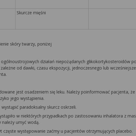
Skurcze mięśni
enie skóry twarzy, poniżej
ogólnoustrojowych działań niepożądanych glikokortykosteroidów p
ależne od dawki, czasu ekspozycji, jednoczesnego lub wcześniejsz
nta.
dowane jest osadzeniem się leku. Należy poinformować pacjenta, że
zyko jego wystąpienia.
wystąpić paradoksalny skurcz oskrzeli.
 wystąpiło w niektórych przypadkach po zastosowaniu inhalatora z mas
zy należy umyć wodą.
t częste występowanie zaćmy u pacjentów otrzymujących placebo.