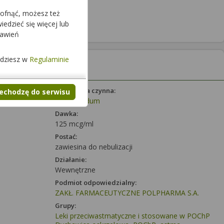
cofnąć, możesz też
edzieć się więcej lub
tawień
jdziesz w
Regulaminie
Substancja czynna:
zechodzę do serwisu
Budesonidum
Dawka:
125 mcg/ml
Postać:
zawiesina do nebulizacji
Działanie:
Wewnętrzne
Podmiot odpowiedzialny:
ZAKŁ. FARMACEUTYCZNE POLPHARMA S.A.
Grupy:
Leki przeciwastmatyczne i stosowane w POChP