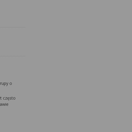
rupy o
t często
tawie