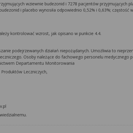
rzyjmujących wziewnie budezonid i 7278 pacjentów przyjmujących pl
budezonid i placebo wynosiła odpowiednio 0,52% i 0,63%; częstość
ależy kontrolować wzrost, jak opisano w punkcie 4.4.
aszanie podejrzewanych działań niepożądanych. Umożliwia to nieprze
 leczniczego. Osoby należące do fachowego personelu medycznego 
ednictwem Departamentu Monitorowania
 Produktów Leczniczych,
v.pl
wiedzialnemu.