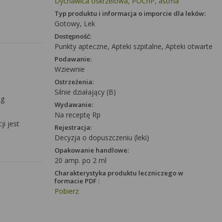
Dychawica oskrzelowa, POChP, astma
Typ produktu i informacja o imporcie dla leków:
Gotowy, Lek
Dostępność:
Punkty apteczne, Apteki szpitalne, Apteki otwarte
Podawanie:
Wziewnie
Ostrzeżenia:
Silnie działający (B)
óg
Wydawanie:
Na receptę Rp
i jest
Rejestracja:
Decyzja o dopuszczeniu (leki)
Opakowanie handlowe:
20 amp. po 2 ml
Charakterystyka produktu leczniczego w
formacie PDF :
Pobierz