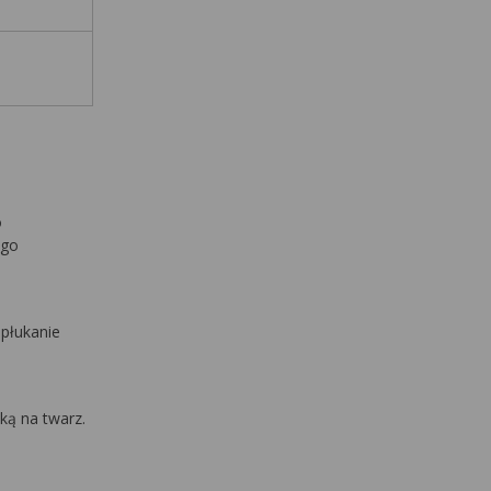
o
ego
 płukanie
ką na twarz.