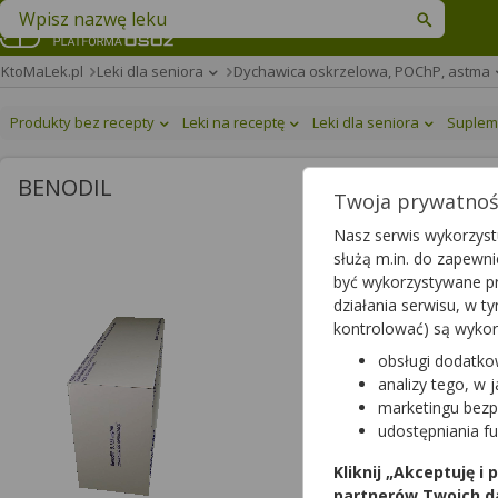
Znajdź lek w swojej okolicy
KtoMaLek.pl
Leki dla seniora
Dychawica oskrzelowa, POChP, astma
Produkty bez recepty
Leki na receptę
Leki dla seniora
Suplem
BENODIL
Twoja prywatność
Benodil
Nasz serwis wykorzystu
służą m.in. do zapewn
zawiesina do nebulizacji
|
być wykorzystywane pr
lek na receptę
|
refundow
działania serwisu, w 
kontrolować) są wyko
obsługi dodatko
Wybierz odpłatność
analizy tego, w 
marketingu bezp
udostępniania f
Kliknij „Akceptuję i
partnerów Twoich d