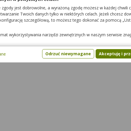
e zgody jest dobrowolne, a wyrażoną zgodę możesz w każdej chwili 
warzanie Twoich danych tylko w niektórych celach. Jeżeli chcesz dowi
 konfigurację szczegółową, to możesz tego dokonać za pomocą „Us
temat wykorzystywania narzędzi zewnętrznych w naszym serwisie zna
ami
Interakcje z żywnością
Pytania
Gdzie kupić lek
Odrzuć niewymagane
Akceptuję i pr
ane