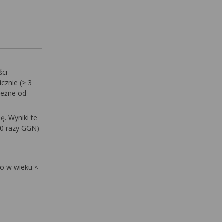
ści
cznie (> 3
leżne od
. Wyniki te
10 razy GGN)
ło w wieku <