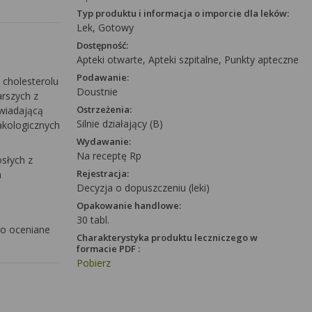
Typ produktu i informacja o imporcie dla leków:
Lek, Gotowy
Dostępność:
Apteki otwarte, Apteki szpitalne, Punkty apteczne
Podawanie:
 cholesterolu
Doustnie
arszych z
Ostrzeżenia:
owiadającą
Silnie działający (B)
makologicznych
Wydawanie:
Na receptę Rp
osłych z
Rejestracja:
a
Decyzja o dopuszczeniu (leki)
Opakowanie handlowe:
30 tabl.
go oceniane
Charakterystyka produktu leczniczego w
formacie PDF :
Pobierz