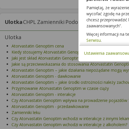
Pamiętaj, że wyrażeni
wycofać zgodę na przet
chcesz przeprowadzić
Ulotka
CHPL
Zamienniki
Podobne
Interakcje z lek
zaawansowanych”.
Więcej informacji na 
Ulotka
Serwisu
.
Atorvastatin Genoptim cena
Kiedy stosujemy Atorvastatin Genoptim?
Ustawienia zaawansow
Jaki jest skład Atorvastatin Genoptim?
Jakie są przeciwwskazania do stosowania Atorvastatin Genopt
Atorvastatin Genoptim – jakie działania niepożądane mogą wy
Atorvastatin Genoptim - dawkowanie
Atorvastatin Genoptim – jakie środki ostrożności należy zach
Przyjmowanie Atorvastatin Genoptim w czasie ciąży
Atorvastatin Genoptim - interakcje
Czy Atorvastatin Genoptim wpływa na prowadzenie pojazdów 
Atorvastatin Genoptim - przedawkowanie
Zamienniki leku
Czy Atorvastatin Genoptim wchodzi w interakcje z innymi leka
Czy Atorvastatin Genoptim wchodzi w interakcje z alkoholem?