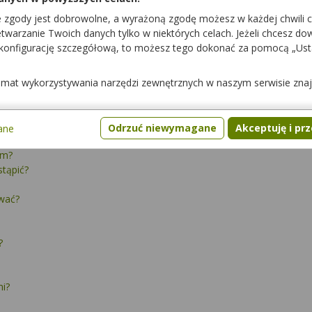
e zgody jest dobrowolne, a wyrażoną zgodę możesz w każdej chwili 
warzanie Twoich danych tylko w niektórych celach. Jeżeli chcesz dowi
 konfigurację szczegółową, to możesz tego dokonać za pomocą „Us
ami
Interakcje z żywnością
Pytania
Gdzie kupić lek
temat wykorzystywania narzędzi zewnętrznych w naszym serwisie zna
Odrzuć niewymagane
Akceptuję i pr
ane
im?
stąpić?
ować?
?
mi?