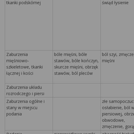
tkanki podskórnej
świąd łysienie
Zaburzenia
bóle mięśni, bóle
ból szyi, zmęcze
mięśniowo-
stawów,
bóle kończyn,
mięśni
szkieletowe, tkanki
skurcze mięśni, obrzęk
łącznej i kości
stawów, ból pleców
Zaburzenia układu
rozrodczego i piersi
Zaburzenia ogólne i
złe samopoczuci
stany w miejscu
osłabienie, ból w
podania
piersiowej, obrz
obwodowe,
zmęczenie, gorą