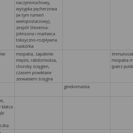
naczynioruchowy,
wysypka pęcherzowa
(w tym rumień
wielopostaciowy),
zespół Stevensa-
Johnsona i martwica
toksyczno-rozpływna
naskórka
nie
miopatia, zapalenie
Immunozal
mięśni, rabdomioliza,
miopatia m
choroby ścięgien,
(patrz punkt
czasem powikłane
zerwaniem ścięgna
ginekomastia
e,
 klatce
ęki
czka.