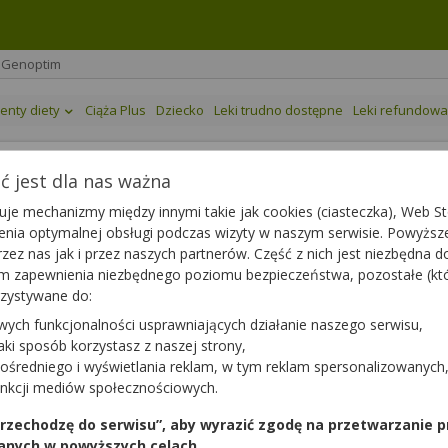
n Genoptim
enty diety
Ciąża Plus
Dziecko
Leki trudno dostępne
Leki refundow
 jest dla nas ważna
tim
je mechanizmy między innymi takie jak cookies (ciasteczka), Web Sto
ienia optymalnej obsługi podczas wizyty w naszym serwisie. Powyż
g
| 30 tabl.
zez nas jak i przez naszych partnerów. Część z nich jest niezbędna 
any
|
65+
|
Dziecko
tym zapewnienia niezbędnego poziomu bezpieczeństwa, pozostałe (k
rzystywane do:
wych funkcjonalności usprawniających działanie naszego serwisu,
jaki sposób korzystasz z naszej strony,
ośredniego i wyświetlania reklam, w tym reklam spersonalizowanych
unkcji mediów społecznościowych.
Opakowanie
 przechodzę do serwisu”, aby wyrazić zgodę na przetwarzanie p
30 tabl.
anych w powyższych celach.