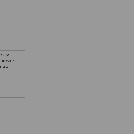
eżna
artwicza
 4.4.)