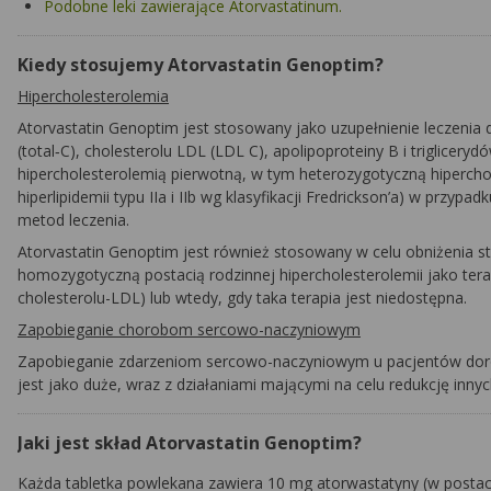
Podobne leki zawierające Atorvastatinum.
Kiedy stosujemy Atorvastatin Genoptim?
Hipercholesterolemia
Atorvastatin Genoptim
jest stosowany jako uzupełnienie leczenia
(total‑C), cholesterolu LDL (LDL C), apolipoproteiny B i triglicery
hipercholesterolemią pierwotną, w tym heterozygotyczną hiperchol
hiperlipidemii typu IIa i IIb wg klasyfikacji Fredrickson’a) w przy
metod leczenia.
Atorvastatin Genoptim
jest również stosowany w celu obniżenia st
homozygotyczną postacią rodzinnej hipercholesterolemii jako tera
cholesterolu-LDL) lub wtedy, gdy taka terapia jest niedostępna.
Zapobieganie chorobom sercowo-naczyniowym
Zapobieganie zdarzeniom sercowo-naczyniowym u pacjentów doro
jest jako duże, wraz z działaniami mającymi na celu redukcję inny
Jaki jest skład Atorvastatin Genoptim?
Każda tabletka powlekana zawiera 10 mg atorwastatyny (w postac