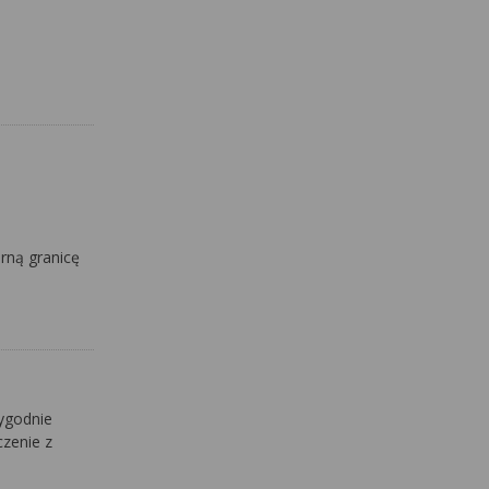
rną granicę
ygodnie
czenie z