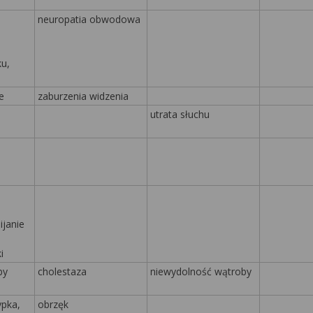
neuropatia obwodowa
u,
e
zaburzenia widzenia
utrata słuchu
ijanie
i
by
cholestaza
niewydolność wątroby
ypka,
obrzęk