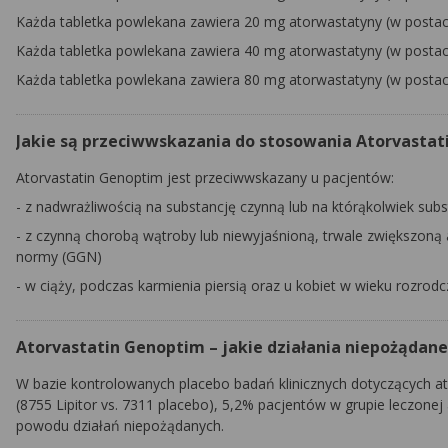
Każda tabletka powlekana zawiera 20 mg atorwastatyny (w postac
Każda tabletka powlekana zawiera 40 mg atorwastatyny (w postac
Każda tabletka powlekana zawiera 80 mg atorwastatyny (w postac
Jakie są przeciwwskazania do stosowania Atorvasta
Atorvastatin Genoptim
jest przeciwwskazany u pacjentów:
- z nadwrażliwością na substancję czynną lub na którąkolwiek sub
- z czynną chorobą wątroby lub niewyjaśnioną, trwale zwiększoną
normy (GGN)
- w ciąży, podczas karmienia piersią oraz u kobiet w wieku rozro
Atorvastatin Genoptim – jakie działania niepożądan
W bazie kontrolowanych placebo badań klinicznych dotyczących a
(8755 Lipitor vs. 7311 placebo), 5,2% pacjentów w grupie leczone
powodu działań niepożądanych.