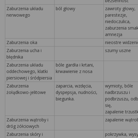
bezsenność
Zaburzenia układu
ból głowy
zawroty głowy,
nerwowego
parestezje,
niedoczulica,
zaburzenia smak
amnezja
Zaburzenia oka
nieostre widzeni
Zaburzenia ucha i
szumy uszne
błędnika
Zaburzenia
układu
bóle gardła i krtani,
oddechowego, klatki
krwawienie z nosa
piersiowej i śródpiersia
Zaburzenia
zaparcia, wzdęcia,
wymioty,
bóle
żołądkowo-jelitowe
dyspepsja, nudności,
nadbrzuszu i
biegunka.
podbrzuszu, odb
się,
zapalenie trzustk
Zaburzenia wątroby i
zapalenie wątro
dróg żółciowych
Zaburzenia skóry i
pokrzywka, wys