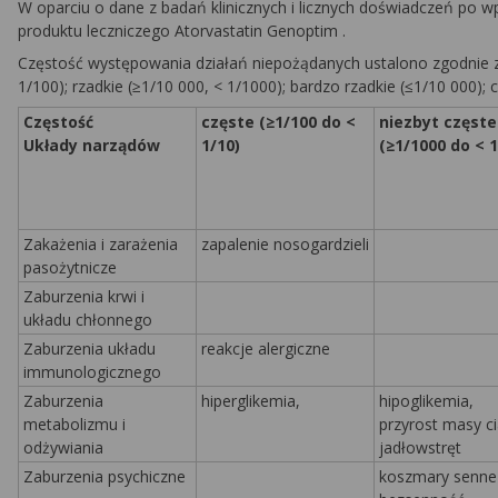
W oparciu o dane z badań klinicznych
i licznych doświadczeń po w
produktu leczniczego
Atorvastatin Genoptim
.
Częstość występowania działań niepożądanych ustalono zgodnie z n
1/100); rzadkie (≥1/10 000, < 1/1000); bardzo rzadkie (≤1/10 000)
Częstość
częste (≥1/100 do <
niezbyt częste
Układy narządów
1/10)
(≥1/1000 do < 1
Zakażenia i zarażenia
zapalenie nosogardzieli
pasożytnicze
Zaburzenia krwi i
układu chłonnego
Zaburzenia układu
reakcje alergiczne
immunologicznego
Zaburzenia
hiperglikemia,
hipoglikemia,
metabolizmu i
przyrost masy ci
odżywiania
jadłowstręt
Zaburzenia psychiczne
koszmary senn