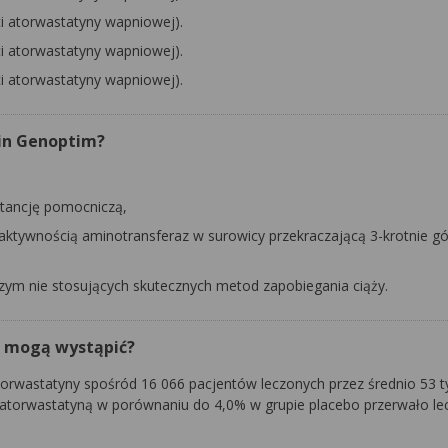
i atorwastatyny wapniowej).
i atorwastatyny wapniowej).
i atorwastatyny wapniowej).
tin Genoptim?
stancję pomocniczą,
 aktywnością aminotransferaz w surowicy przekraczającą 3-krotnie gó
dczym nie stosujących skutecznych metod zapobiegania ciąży.
e mogą wystąpić?
torwastatyny spośród 16 066 pacjentów leczonych przez średnio 53 t
j atorwastatyną w porównaniu do 4,0% w grupie placebo przerwało le