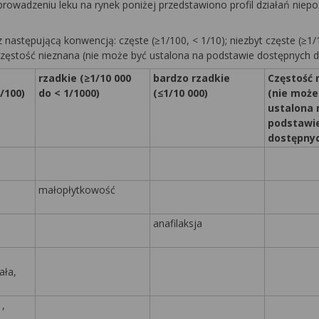
prowadzeniu leku na rynek poniżej przedstawiono profil działań nie
astępującą konwencją: częste (≥1/100, < 1/10); niezbyt częste (≥1/
; częstość nieznana (nie może być ustalona na podstawie dostępnych d
rzadkie (≥1/10 000
bardzo rzadkie
Częstość 
/100)
do < 1/1000)
(≤1/10 000)
(nie może
ustalona 
podstawi
dostępny
małopłytkowość
anafilaksja
ała,
e
,