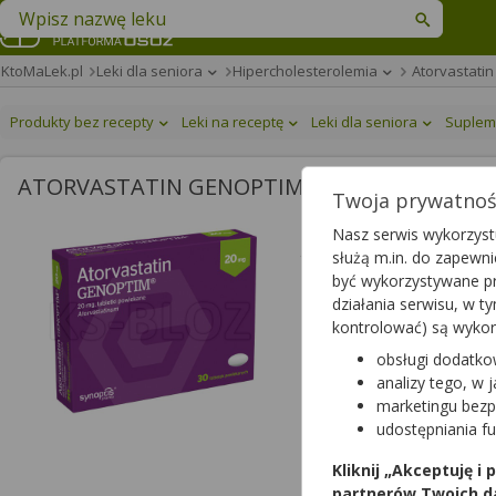
Znajdź lek w swojej okolicy
KtoMaLek.pl
Leki dla seniora
Hipercholesterolemia
Atorvastati
Produkty bez recepty
Leki na receptę
Leki dla seniora
Suplem
ATORVASTATIN GENOPTIM
Twoja prywatność
Atorvastatin Genop
Nasz serwis wykorzystu
służą m.in. do zapewn
tabletki powlekane
|
20 m
być wykorzystywane pr
lek na receptę
|
refundow
działania serwisu, w 
kontrolować) są wyko
obsługi dodatko
Wybierz odpłatność
analizy tego, w 
marketingu bezp
udostępniania f
Dawka
Kliknij „Akceptuję i
20 mg
partnerów Twoich d