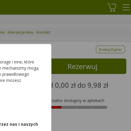
Koszyk
ane
Interakcje leku
Kontakt
Drukuj/Zapisz
rage i inne, które
Rezerwuj
sze mechanizmy mogą
do prawidłowego
tóre możesz
od 0,00 zł do 9,98 zł
Trudno dostępny w aptekach
9,98zł
,
rzez nas i naszych