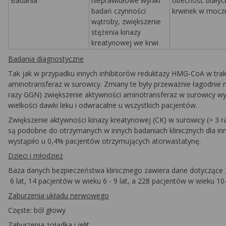
Badania
nieprawidłowe wyniki
obecność białyc
badań czynności
krwinek w mocz
wątroby, zwiększenie
stężenia kinazy
kreatynowej we krwi
Badania diagnostyczne
Tak jak w przypadku innych inhibitorów reduktazy HMG-CoA w tr
aminotransferaz w surowicy. Zmiany te były przeważnie łagodnie nas
razy GGN) zwiększenie aktywności aminotransferaz w surowicy wy
wielkości dawki leku i odwracalne u wszystkich pacjentów.
Zwiększenie aktywności kinazy kreatynowej (CK) w surowicy (> 3
są podobne do otrzymanych w innych badaniach klinicznych dla in
wystąpiło u 0,4% pacjentów otrzymujących atorwastatynę.
Dzieci i młodzież
Baza danych bezpieczeństwa klinicznego zawiera dane dotyczące 2
6 lat, 14 pacjentów w wieku 6 - 9 lat, a 228 pacjentów w wieku 10-
Zaburzenia układu nerwowego
Częste: ból głowy
Zaburzenia żołądka i jelit