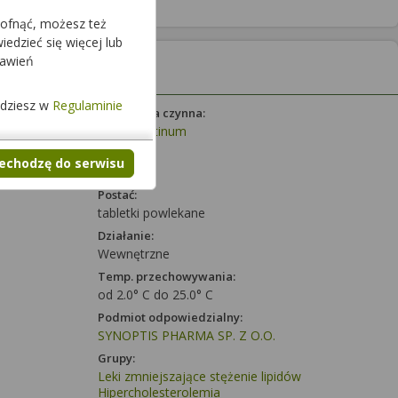
cofnąć, możesz też
edzieć się więcej lub
tawień
jdziesz w
Regulaminie
Substancja czynna:
Atorvastatinum
Dawka:
zechodzę do serwisu
20 mg
Postać:
tabletki powlekane
Działanie:
Wewnętrzne
Temp. przechowywania:
od 2.0° C do 25.0° C
Podmiot odpowiedzialny:
SYNOPTIS PHARMA SP. Z O.O.
Grupy:
Leki zmniejszające stężenie lipidów
Hipercholesterolemia