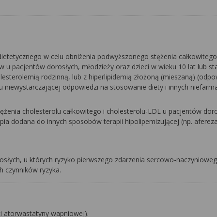
 dietetycznego w celu obniżenia podwyższonego stężenia całkowitego
dów u pacjentów dorosłych, młodzieży oraz dzieci w wieku 10 lat lub st
esterolemią rodzinną, lub z hiperlipidemią złożoną (mieszaną) (odp
padku niewystarczającej odpowiedzi na stosowanie diety i innych niefar
ężenia cholesterolu całkowitego i cholesterolu-LDL u pacjentów dor
pia dodana do innych sposobów terapii hipolipemizującej (np. aferez
słych, u których ryzyko pierwszego zdarzenia sercowo-naczyniowe
ch czynników ryzyka.
i atorwastatyny wapniowej).