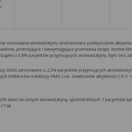
h
u
akcie stosowania atorwastatyny obserwowano podwyższenie aktywno
ilone, przemijające i niewymagające przerwania terapii. Istotne klini
stąpiło u 0,8% pacjentów przyjmujących atorwastatynę. Było ono za
 razy GGN) zanotowano u 2,5% pacjentów przyjmujących atorwastatynę
nych inhibitorów reduktazy HMG-CoA. Zwiększenie aktywności CK (> 
49 dzieci leczonych atorwastatyną, spośród których 7 pacjentów by
17 lat.