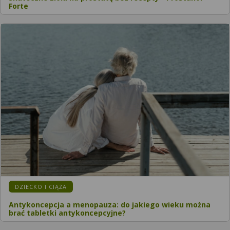
Forte
KATEGORIA:
DZIECKO I CIĄŻA
Antykoncepcja a menopauza: do jakiego wieku można
brać tabletki antykoncepcyjne?