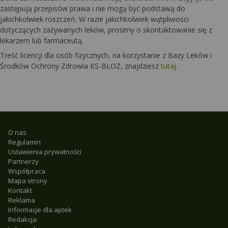
zastępują przepisów prawa i nie mogą być podstawą do
jakichkolwiek roszczeń. W razie jakichkolwiek wątpliwości
dotyczących zażywanych leków, prosimy o skontaktowanie się z
lekarzem lub farmaceutą.
Treść licencji dla osób fizycznych, na korzystanie z Bazy Leków i
Środków Ochrony Zdrowia KS-BLOZ, znajdziesz
tutaj
.
O nas
Regulamin
Ustawienia prywatności
Partnerzy
Współpraca
Mapa strony
Kontakt
Reklama
Informacje dla aptek
Redakcja