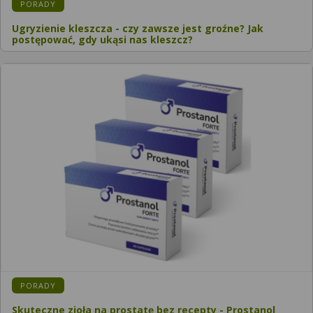
KATEGORIA:
PORADY
Ugryzienie kleszcza - czy zawsze jest groźne? Jak
postępować, gdy ukąsi nas kleszcz?
KATEGORIA:
PORADY
Skuteczne zioła na prostatę bez recepty - Prostanol