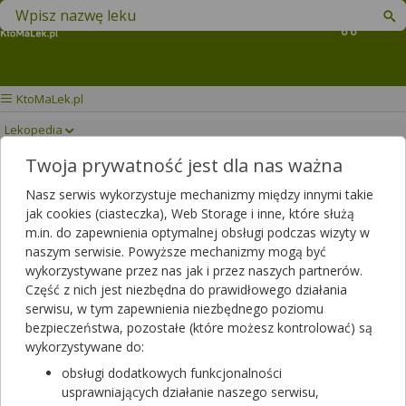
Znajdź lek w swojej okolicy
Koszyk
KtoMaLek.pl
Lekopedia
Twoja prywatność jest dla nas ważna
ALINESS PANAX
Drukuj/Zapisz
Nasz serwis wykorzystuje mechanizmy między innymi takie
GINSENG
jak cookies (ciasteczka), Web Storage i inne, które służą
m.in. do zapewnienia optymalnej obsługi podczas wizyty w
naszym serwisie. Powyższe mechanizmy mogą być
wykorzystywane przez nas jak i przez naszych partnerów.
Część z nich jest niezbędna do prawidłowego działania
serwisu, w tym zapewnienia niezbędnego poziomu
bezpieczeństwa, pozostałe (które możesz kontrolować) są
wykorzystywane do:
obsługi dodatkowych funkcjonalności
usprawniających działanie naszego serwisu,