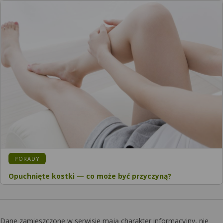
KATEGORIA:
PORADY
Opuchnięte kostki — co może być przyczyną?
Dane zamieszczone w serwisie mają charakter informacyjny, nie