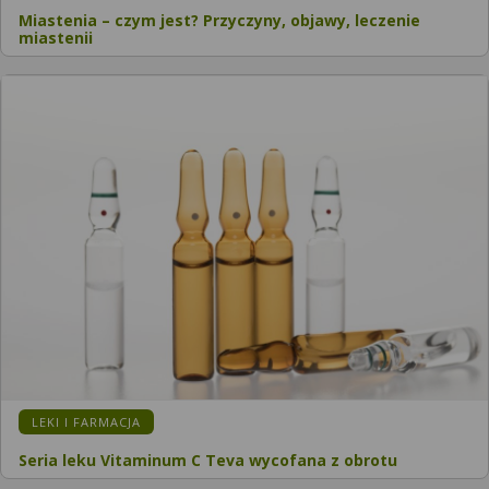
Miastenia – czym jest? Przyczyny, objawy, leczenie
miastenii
KATEGORIA:
LEKI I FARMACJA
Seria leku Vitaminum C Teva wycofana z obrotu