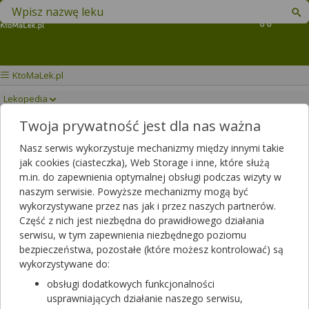
Znajdź lek w swojej okolicy
Koszyk
KtoMaLek.pl
Lekopedia
Twoja prywatność jest dla nas ważna
4FLEX COMPLEX
Drukuj/Zapisz
Nasz serwis wykorzystuje mechanizmy między innymi takie
jak cookies (ciasteczka), Web Storage i inne, które służą
m.in. do zapewnienia optymalnej obsługi podczas wizyty w
naszym serwisie. Powyższe mechanizmy mogą być
wykorzystywane przez nas jak i przez naszych partnerów.
Część z nich jest niezbędna do prawidłowego działania
serwisu, w tym zapewnienia niezbędnego poziomu
bezpieczeństwa, pozostałe (które możesz kontrolować) są
wykorzystywane do:
obsługi dodatkowych funkcjonalności
usprawniających działanie naszego serwisu,
Rezerwuj