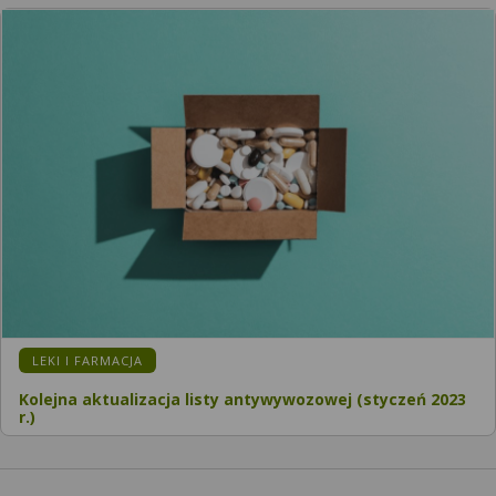
KATEGORIA:
LEKI I FARMACJA
Kolejna aktualizacja listy antywywozowej (styczeń 2023
r.)