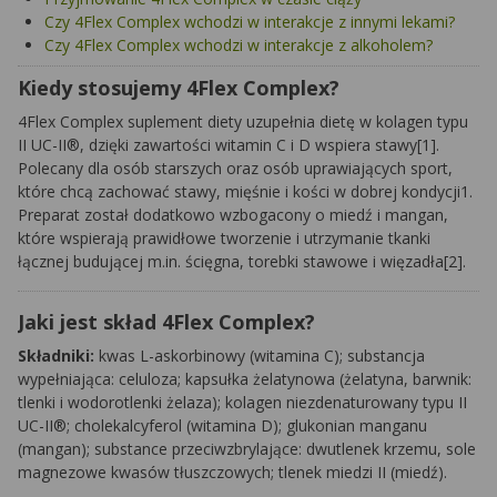
Czy 4Flex Complex wchodzi w interakcje z innymi lekami?
Czy 4Flex Complex wchodzi w interakcje z alkoholem?
Kiedy stosujemy 4Flex Complex?
4Flex Complex suplement diety uzupełnia dietę w kolagen typu
II UC-II®, dzięki zawartości witamin C i D wspiera stawy[1].
Polecany dla osób starszych oraz osób uprawiających sport,
które chcą zachować stawy, mięśnie i kości w dobrej kondycji1.
Preparat został dodatkowo wzbogacony o miedź i mangan,
które wspierają prawidłowe tworzenie i utrzymanie tkanki
łącznej budującej m.in. ścięgna, torebki stawowe i więzadła[2].
Jaki jest skład 4Flex Complex?
Składniki:
kwas L-askorbinowy (witamina C); substancja
wypełniająca: celuloza; kapsułka żelatynowa (żelatyna, barwnik:
tlenki i wodorotlenki żelaza); kolagen niezdenaturowany typu II
UC-II®; cholekalcyferol (witamina D); glukonian manganu
(mangan); substance przeciwzbrylające: dwutlenek krzemu, sole
magnezowe kwasów tłuszczowych; tlenek miedzi II (miedź).