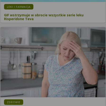
KATEGORIA:
LEKI I FARMACJA
GIF wstrzymuje w obrocie wszystkie serie leku
Risperidone Teva
KATEGORIA:
ZDROWIE