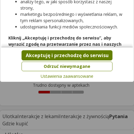
analizy tego, w jaki sposób korzystasz z naszej
strony,
marketingu bezpośredniego i wyświetlania reklam, w
tym reklam spersonalizowanych,
udostępniania funkcji mediów społecznościowych.
Rezerwuj
Kliknij „Akceptuję i przechodzę do serwisu”, aby
wyrazić zgodę na przetwarzanie przez nas i naszych
2be Slim
partnerów Twoich danych w powyższych celach.
Akceptuję i przechodzę do serwisu
tabletki
|
-
| 60 tabl.
Pamiętaj, że wyrażenie zgody jest dobrowolne, a wyrażoną
suplement diety
zgodę możesz w każdej chwili cofnąć, możesz też wycofać
Odrzuć niewymagane
Cena zależna od apteki
zgodę na przetwarzanie Twoich danych tylko w niektórych
Ustawienia zaawansowane
celach. Jeżeli chcesz dowiedzieć się więcej lub chcesz
przeprowadzić konfigurację szczegółową, to możesz tego
Trudno dostępny w aptekach
dokonać za pomocą „Ustawień zaawansowanych”.
Więcej informacji na temat wykorzystywania narzędzi
zewnętrznych w naszym serwisie znajdziesz w
Regulaminie
Serwisu
.
Ulotka
Interakcje z lekami
Interakcje z żywnością
Pytania
Gdzie kupić