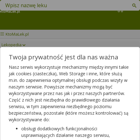
Znajdź lek w swojej okolicy
Koszyk
KtoMaLek.pl
Lekopedia
Twoja prywatność jest dla nas ważna
2BE SLIM
Drukuj/Zapisz
Nasz serwis wykorzystuje mechanizmy między innymi takie
jak cookies (ciasteczka), Web Storage i inne, które służą
m.in. do zapewnienia optymalnej obsługi podczas wizyty w
naszym serwisie. Powyższe mechanizmy mogą być
wykorzystywane przez nas jak i przez naszych partnerów.
Część z nich jest niezbędna do prawidłowego działania
serwisu, w tym zapewnienia niezbędnego poziomu
bezpieczeństwa, pozostałe (które możesz kontrolować) są
wykorzystywane do:
obsługi dodatkowych funkcjonalności
usprawniających działanie naszego serwisu,