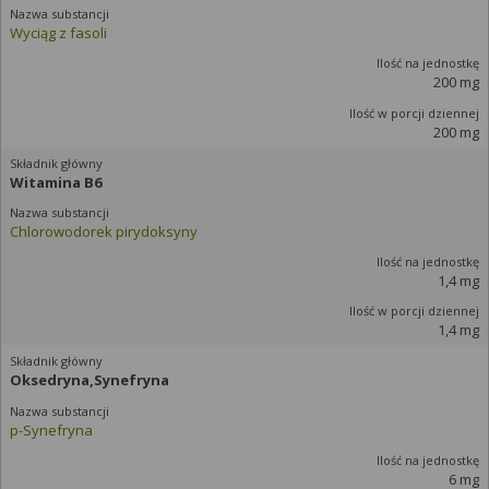
Wyciąg z fasoli
200 mg
200 mg
Witamina B6
Chlorowodorek pirydoksyny
1,4 mg
1,4 mg
Oksedryna,Synefryna
p-Synefryna
6 mg