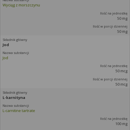
Wyciąg z morszczynu
50 mg
50 mg
Jod
Jod
50 mcg
50 mcg
L-karnityna
L-carnitine tartrate
100 mg