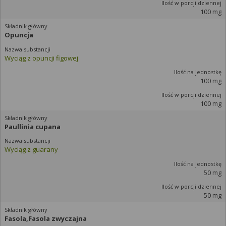
100 mg
Opuncja
Wyciąg z opuncji figowej
100 mg
100 mg
Paullinia cupana
Wyciąg z guarany
50 mg
50 mg
Fasola,Fasola zwyczajna