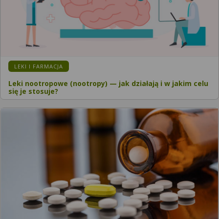
KATEGORIA:
LEKI I FARMACJA
Leki nootropowe (nootropy) — jak działają i w jakim celu
się je stosuje?