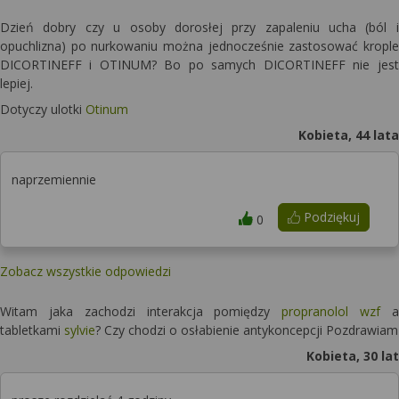
Dzień dobry czy u osoby dorosłej przy zapaleniu ucha (ból i
opuchlizna) po nurkowaniu można jednocześnie zastosować krople
DICORTINEFF i OTINUM? Bo po samych DICORTINEFF nie jest
lepiej.
Dotyczy ulotki
Otinum
Kobieta, 44 lata
naprzemiennie
Podziękuj
0
Zobacz wszystkie odpowiedzi
Witam jaka zachodzi interakcja pomiędzy
propranolol wzf
a
tabletkami
sylvie
? Czy chodzi o osłabienie antykoncepcji Pozdrawiam
Kobieta, 30 lat