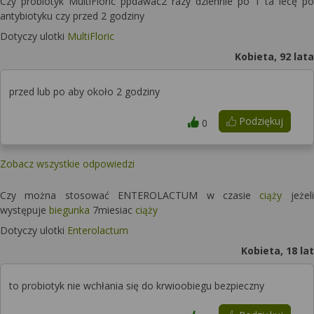
Czy probiotyk MultiFloric ppdawac2 razy dziennie po 1 ta lecę po
antybiotyku czy przed 2 godziny
Dotyczy ulotki
MultiFloric
Kobieta, 92 lata
przed lub po aby około 2 godziny
Podziękuj
0
Zobacz wszystkie odpowiedzi
Czy można stosować ENTEROLACTUM w czasie
ciąży
jeżeli
występuje
biegunka
7miesiac
ciąży
Dotyczy ulotki
Enterolactum
Kobieta, 18 lat
to probiotyk nie wchłania się do krwioobiegu bezpieczny