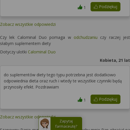
Podziękuj
1
Zobacz wszystkie odpowiedzi
Czy lek Calominal Duo pomaga w
odchudzaniu
czy raczej jest
słabym suplementem diety
Dotyczy ulotki
Calominal Duo
Kobieta, 21 lat
do suplementów diety tego typu potrzebna jest dodatkowo
odpowiednia dieta oraz ruch i wtedy te wszystkie czynniki będą
przynosiły efekt. Pozdrawiam
Podziękuj
1
Zobacz wszystkie odpowiedzi
Zapytaj
farmaceutę?
Szanowny Panie mgr farm nie życzę sobie żeby mnie Pan obrażał na