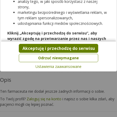
analizy tego, w jaki sposób korzystasz z naszej
strony,
marketingu bezpośredniego i wyświetlania reklam, w
tym reklam spersonalizowanych,
udostępniania funkcji mediów społecznościowych.
Kliknij „Akceptuję i przechodzę do serwisu”, aby
wyrazić zgodę na przetwarzanie przez nas i naszych
Czy chcesz wysłać pytanie do apteki,
partnerów Twoich danych w powyższych celach.
w której pracuje ten farmaceuta?
Akceptuję i przechodzę do serwisu
Pamiętaj, że wyrażenie zgody jest dobrowolne, a wyrażoną
zgodę możesz w każdej chwili cofnąć, możesz też wycofać
Zapytaj teraz
Odrzuć niewymagane
zgodę na przetwarzanie Twoich danych tylko w niektórych
Ustawienia zaawansowane
celach. Jeżeli chcesz dowiedzieć się więcej lub chcesz
przeprowadzić konfigurację szczegółową, to możesz tego
Opis
dokonać za pomocą „Ustawień zaawansowanych”.
Więcej informacji na temat wykorzystywania narzędzi
Ten farmaceuta nie dodał jeszcze żadnych informacji o sobie.
zewnętrznych w naszym serwisie znajdziesz w
Regulaminie
Serwisu
.
To Twój profil?
Zaloguj się na konto
i napisz o sobie kilka zdań, aby
pacjenci mogli cię lepiej poznać.