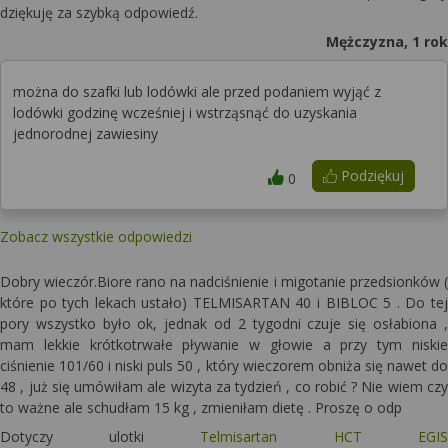
dziękuję za szybką odpowiedź.
Mężczyzna, 1 rok
można do szafki lub lodówki ale przed podaniem wyjąć z
lodówki godzinę wcześniej i wstrząsnąć do uzyskania
jednorodnej zawiesiny
Podziękuj
0
Zobacz wszystkie odpowiedzi
Dobry wieczór.Biore rano na nadciśnienie i migotanie przedsionków (
które po tych lekach ustało) TELMISARTAN 40 i BIBLOC 5 . Do tej
pory wszystko było ok, jednak od 2 tygodni czuje się osłabiona ,
mam lekkie krótkotrwałe pływanie w głowie a przy tym niskie
ciśnienie 101/60 i niski puls 50 , który wieczorem obniża się nawet do
48 , już się umówiłam ale wizyta za tydzień , co robić ? Nie wiem czy
to ważne ale schudłam 15 kg , zmieniłam dietę . Proszę o odp
Dotyczy ulotki
Telmisartan HCT EGIS