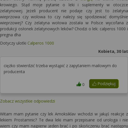
krowiego. Stąd moje pytanie o leki i suplementy w otoczce
żelatynowej. Jeżeli producent nie podaje czy jest to żelatyna
wieprzowa czy wolowa to czy należy się spodziewać domyślnie
wieprzowej? Czy żelatyna wołowa została w Polsce wycofana z
produkcji osłonek żelatynowych leków? Chodzi o lek: calperos 1000 i
pregna dha
Dotyczy ulotki
Calperos 1000
Kobieta, 30 lat
cięzko stwierdzić trzeba wystąpić z zapytaniem mailowym do
producenta
Podziękuj
0
Zobacz wszystkie odpowiedzi
Witam mam pytanie czy lek Amoksiklav wchodzi w jakąś reakcje z
lekiem Prostamnic? Te dwa leki mam przepisane od urologa i nie
wiem czy mam najpierw jeden brać i po skończeniu brać następny