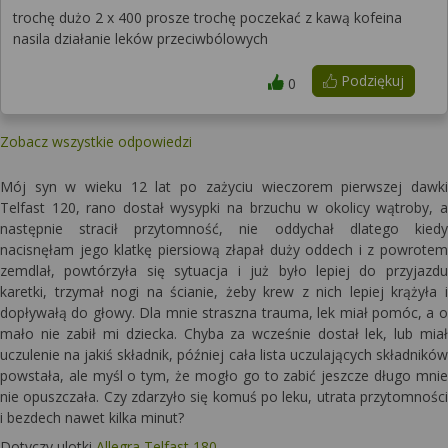
trochę dużo 2 x 400 prosze trochę poczekać z kawą kofeina
nasila działanie leków przeciwbólowych
Podziękuj
0
Zobacz wszystkie odpowiedzi
Mój syn w wieku 12 lat po zażyciu wieczorem pierwszej dawki
Telfast 120, rano dostał wysypki na brzuchu w okolicy wątroby, a
następnie stracił przytomność, nie oddychał dlatego kiedy
nacisnęłam jego klatkę piersiową złapał duży oddech i z powrotem
zemdlał, powtórzyła się sytuacja i już było lepiej do przyjazdu
karetki, trzymał nogi na ścianie, żeby krew z nich lepiej krążyła i
dopływałą do głowy. Dla mnie straszna trauma, lek miał pomóc, a o
mało nie zabił mi dziecka. Chyba za wcześnie dostał lek, lub miał
uczulenie na jakiś składnik, później cała lista uczulających składników
powstała, ale myśl o tym, że mogło go to zabić jeszcze długo mnie
nie opuszczała. Czy zdarzyło się komuś po leku, utrata przytomności
i bezdech nawet kilka minut?
Dotyczy ulotki
Allegra Telfast 180