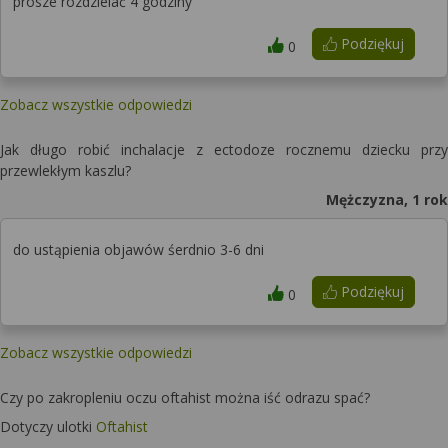
prosze rozdzielać 4 godziny
Podziękuj
0
Zobacz wszystkie odpowiedzi
Jak długo robić inchalacje z ectodoze rocznemu dziecku przy
przewlekłym kaszlu?
Mężczyzna, 1 rok
do ustąpienia objawów śerdnio 3-6 dni
Podziękuj
0
Zobacz wszystkie odpowiedzi
Czy po zakropleniu oczu oftahist można iść odrazu spać?
Dotyczy ulotki
Oftahist