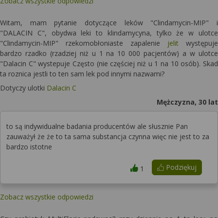
Zobacz wszystkie odpowiedzi
Witam, mam pytanie dotyczące leków "Clindamycin-MIP" i
"DALACIN C", obydwa leki to klindamycyna, tylko że w ulotce
"Clindamycin-MIP" rzekomobłoniaste zapalenie
jelit
występuje
bardzo rzadko (rzadziej niż u 1 na 10 000 pacjentów) a w ulotce
"Dalacin C" wystepuje Często (nie częściej niż u 1 na 10 osób). Skad
ta roznica jestli to ten sam lek pod innymi nazwami?
Dotyczy ulotki
Dalacin C
Mężczyzna, 30 lat
to są indywidualne badania producentów ale słusznie Pan
zauważył że że to ta sama substancja czynna więc nie jest to za
bardzo istotne
Podziękuj
1
Zobacz wszystkie odpowiedzi