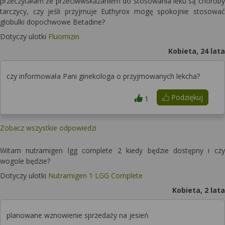
przeczytałam że przeciwwskazaniem do stosowania leku są choroby
tarczycy, czy jeśli przyjmuje Euthyrox mogę spokojnie stosować
globulki dopochwowe Betadine?
Dotyczy ulotki
Fluomizin
Kobieta, 24 lata
czy informowała Pani ginekologa o przyjmowanych lekcha?
Podziękuj
1
Zobacz wszystkie odpowiedzi
Witam nutramigen lgg complete 2 kiedy będzie dostępny i czy
wogole będzie?
Dotyczy ulotki
Nutramigen 1 LGG Complete
Kobieta, 2 lata
planowane wznowienie sprzedaży na jesień