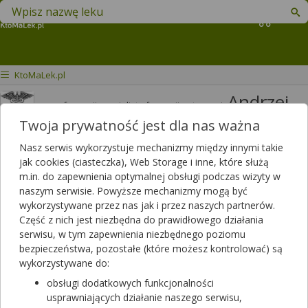
Znajdź lek w swojej okolicy
Koszyk
KtoMaLek.pl
Andrzej
mgr farmacji specjalista farmacji aptecznej
Jakimiuk
Twoja prywatność jest dla nas ważna
Odpowiedzi
Polubień
Nasz serwis wykorzystuje mechanizmy między innymi takie
3820
3426
jak cookies (ciasteczka), Web Storage i inne, które służą
m.in. do zapewnienia optymalnej obsługi podczas wizyty w
Polecanych artykułów
naszym serwisie. Powyższe mechanizmy mogą być
114
Lista artykułów
wykorzystywane przez nas jak i przez naszych partnerów.
Część z nich jest niezbędna do prawidłowego działania
APTEKA RODZINNA, Opole Lubelskie
serwisu, w tym zapewnienia niezbędnego poziomu
Opole Lubelskie, LUBELSKA 13
bezpieczeństwa, pozostałe (które możesz kontrolować) są
wykorzystywane do:
Wyświetl numer
obsługi dodatkowych funkcjonalności
Zamknięta, zapraszamy w poniedziałek
usprawniających działanie naszego serwisu,
(07:00 - 20:00)