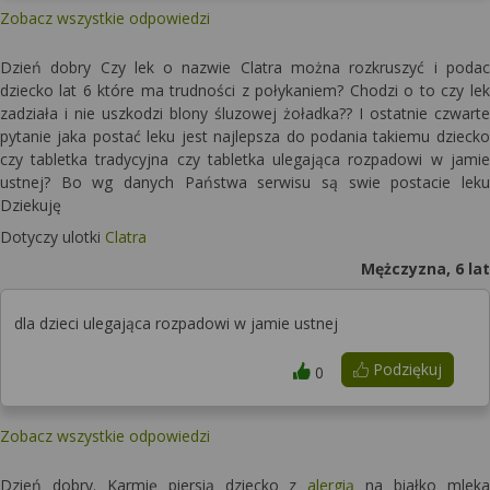
Zobacz wszystkie odpowiedzi
Dzień dobry Czy lek o nazwie Clatra można rozkruszyć i podac
dziecko lat 6 które ma trudności z połykaniem? Chodzi o to czy lek
zadziała i nie uszkodzi blony śluzowej żoładka?? I ostatnie czwarte
pytanie jaka postać leku jest najlepsza do podania takiemu dziecko
czy tabletka tradycyjna czy tabletka ulegająca rozpadowi w jamie
ustnej? Bo wg danych Państwa serwisu są swie postacie leku
Dziekuję
Dotyczy ulotki
Clatra
Mężczyzna, 6 lat
dla dzieci ulegająca rozpadowi w jamie ustnej
Podziękuj
0
Zobacz wszystkie odpowiedzi
Dzień dobry. Karmię piersią dziecko z
alergią
na białko mleka