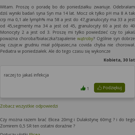
Witam. Proszę o poradę bo do poniedziałku zwariuje. Odebrałam
dziś wyniki badań syna Syn ma 14 lat. Mocz ok tylko pH ma 8 A tak
crp ma 0,1 ale lymph% ma 58 a jest do 47,granulocyty ma 33 a jest
od 45,segmenty ma 34 a jest od 45, granulocyty 60 a jest do 40
Monocyty 2 a jest od 3. Proszę mi tylko powiedzieć czy to jakaś
poważna choroba?białaczka?zapalenie
wątroby
? Ogólnie syn dobrze
się czuje.w grudniu miał półpasiec,na covida chyba nie chorował.
Pediatra w poniedziałek. Ale do tego czasu się wykoncze
Kobieta, 30 lat
raczej to jakaś infekcja
Podziękuj
1
Zobacz wszystkie odpowiedzi
Czy można razem brać Elicea 20mg i Dulakstynę 60mg ? i do tego
Zomirem 0,5 SR ten ostatni doraźnie ?
Dotyczy ulotki
Elicea