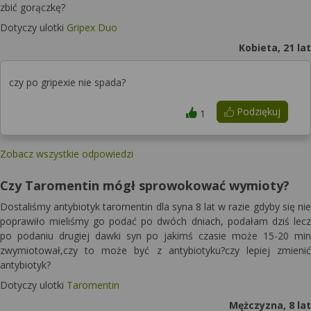
zbić gorączkę?
Dotyczy ulotki
Gripex Duo
Kobieta, 21 lat
czy po gripexie nie spada?
Podziękuj
1
Zobacz wszystkie odpowiedzi
Czy Taromentin mógł sprowokować wymioty?
Dostaliśmy antybiotyk taromentin dla syna 8 lat w razie gdyby się nie
poprawiło mieliśmy go podać po dwóch dniach, podałam dziś lecz
po podaniu drugiej dawki syn po jakimś czasie może 15-20 min
zwymiotował,czy to może być z antybiotyku?czy lepiej zmienić
antybiotyk?
Dotyczy ulotki
Taromentin
Mężczyzna, 8 lat