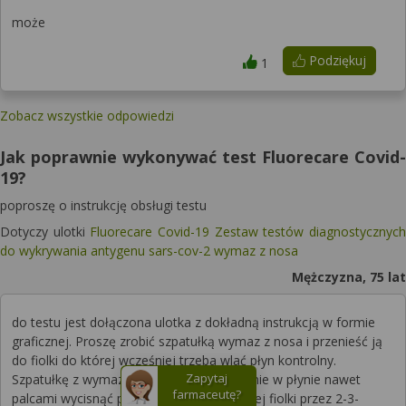
może
Podziękuj
1
Zobacz wszystkie odpowiedzi
Jak poprawnie wykonywać test Fluorecare Covid-
19?
poproszę o instrukcję obsługi testu
Dotyczy ulotki
Fluorecare Covid-19 Zestaw testów diagnostycznych
do wykrywania antygenu sars-cov-2 wymaz z nosa
Mężczyzna, 75 lat
do testu jest dołączona ulotka z dokładną instrukcją w formie
graficznej. Proszę zrobić szpatułką wymaz z nosa i przenieść ją
do fiolki do której wcześniej trzeba wlać płyn kontrolny.
Zapytaj
Szpatułkę z wymazem wymoczyć dokładnie w płynie nawet
farmaceutę?
palcami wycisnąć przez sciankę plastikowej fiolki przez 2-3-