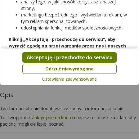
analizy tego, w jaki sposób korzystasz z naszej
strony,
marketingu bezpośredniego i wyświetlania reklam, w
tym reklam spersonalizowanych,
udostępniania funkcji mediów społecznościowych.
Kliknij „Akceptuję i przechodzę do serwisu”, aby
wyrazić zgodę na przetwarzanie przez nas i naszych
Czy chcesz wysłać pytanie do apteki,
partnerów Twoich danych w powyższych celach.
w której pracuje ten farmaceuta?
Akceptuję i przechodzę do serwisu
Pamiętaj, że wyrażenie zgody jest dobrowolne, a wyrażoną
zgodę możesz w każdej chwili cofnąć, możesz też wycofać
Zapytaj teraz
Odrzuć niewymagane
zgodę na przetwarzanie Twoich danych tylko w niektórych
Ustawienia zaawansowane
celach. Jeżeli chcesz dowiedzieć się więcej lub chcesz
przeprowadzić konfigurację szczegółową, to możesz tego
Opis
dokonać za pomocą „Ustawień zaawansowanych”.
Więcej informacji na temat wykorzystywania narzędzi
Ten farmaceuta nie dodał jeszcze żadnych informacji o sobie.
zewnętrznych w naszym serwisie znajdziesz w
Regulaminie
Serwisu
.
To Twój profil?
Zaloguj się na konto
i napisz o sobie kilka zdań, aby
pacjenci mogli cię lepiej poznać.