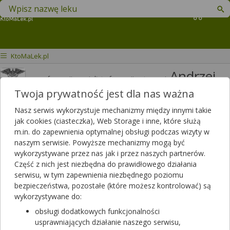
Znajdź lek w swojej okolicy
Koszyk
KtoMaLek.pl
Andrzej
mgr farmacji specjalista farmacji aptecznej
Jakimiuk
Twoja prywatność jest dla nas ważna
Odpowiedzi
Polubień
Nasz serwis wykorzystuje mechanizmy między innymi takie
3820
3426
jak cookies (ciasteczka), Web Storage i inne, które służą
m.in. do zapewnienia optymalnej obsługi podczas wizyty w
Polecanych artykułów
naszym serwisie. Powyższe mechanizmy mogą być
114
Lista artykułów
wykorzystywane przez nas jak i przez naszych partnerów.
Część z nich jest niezbędna do prawidłowego działania
APTEKA RODZINNA, Opole Lubelskie
serwisu, w tym zapewnienia niezbędnego poziomu
Opole Lubelskie, LUBELSKA 13
bezpieczeństwa, pozostałe (które możesz kontrolować) są
wykorzystywane do:
Wyświetl numer
obsługi dodatkowych funkcjonalności
Zamknięta, zapraszamy w poniedziałek
usprawniających działanie naszego serwisu,
(07:00 - 20:00)