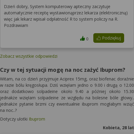
Dzień dobry, System komputerowy apteczny zaczytuje
automatycznie receptę wystawionąprzez lekarza (elektroniczną)
więc jak lekarz wpisał odpłatność R to system policzy na R.
Pozdrawiam
Podziękuj
0
Zobacz wszystkie odpowiedzi
Czy w tej sytuacji mogę na noc zażyć Ibuprom?
Witam, na co dzień przyjmuje Aciprex 15mg, oraz biofenac doraźnie
w razie bólu kręgosłupa. Dziś wzięłam jedno o 9.00 i drugą o 12.00
oraz dodatkowo solpadeine około 9.40 a później około 15.30
jednakże wzięłam solpadeine ze względu na bolesne bóle głowy..
jednakże pytanie brzmi czy ewentualnie ibuprom mogłabym wziąć
na noc..?
Dotyczy ulotki
Ibuprom
Kobieta, 28 lat