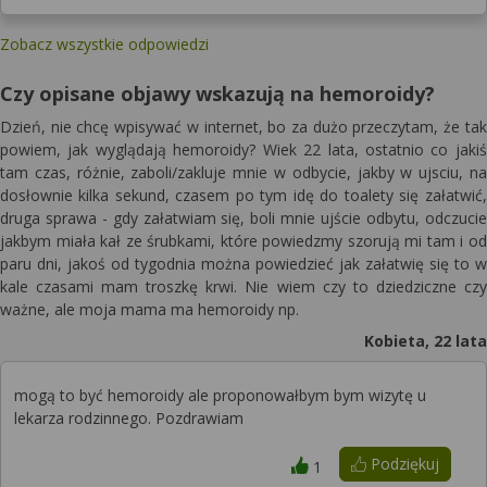
Zobacz wszystkie odpowiedzi
Czy opisane objawy wskazują na hemoroidy?
Dzień, nie chcę wpisywać w internet, bo za dużo przeczytam, że tak
powiem, jak wyglądają hemoroidy? Wiek 22 lata, ostatnio co jakiś
tam czas, różnie, zaboli/zakluje mnie w odbycie, jakby w ujsciu, na
dosłownie kilka sekund, czasem po tym idę do toalety się załatwić,
druga sprawa - gdy załatwiam się, boli mnie ujście odbytu, odczucie
jakbym miała kał ze śrubkami, które powiedzmy szorują mi tam i od
paru dni, jakoś od tygodnia można powiedzieć jak załatwię się to w
kale czasami mam troszkę krwi. Nie wiem czy to dziedziczne czy
ważne, ale moja mama ma hemoroidy np.
Kobieta, 22 lata
mogą to być hemoroidy ale proponowałbym bym wizytę u
lekarza rodzinnego. Pozdrawiam
Podziękuj
1