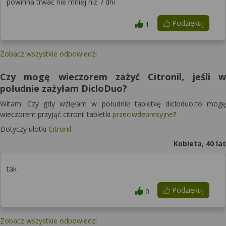
powinna trwać nie mniej niż 7 dni
Podziękuj
1
Zobacz wszystkie odpowiedzi
Czy mogę wieczorem zażyć Citronil, jeśli w
południe zażyłam DicloDuo?
Witam. Czy gdy wzięłam w południe tabletkę dicloduo,to mogę
wieczorem przyjąć citronil tabletki
przeciwdepresyjne
?
Dotyczy ulotki
Citronil
Kobieta, 40 lat
tak
Podziękuj
0
Zobacz wszystkie odpowiedzi