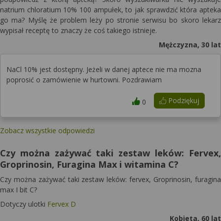
natrium chloratium 10% 100 ampułek, to jak sprawdzić która apteka
go ma? Myślę że problem leży po stronie serwisu bo skoro lekarz
wypisał receptę to znaczy że coś takiego istnieje.
Mężczyzna, 30 lat
NaCl 10% jest dostępny. Jeżeli w danej aptece nie ma mozna
poprosić o zamówienie w hurtowni. Pozdrawiam
Podziękuj
0
Zobacz wszystkie odpowiedzi
Czy można zażywać taki zestaw leków: Fervex,
Groprinosin, Furagina Max i witamina C?
Czy można zażywać taki zestaw leków: fervex, Groprinosin, furagina
max I bit C?
Dotyczy ulotki
Fervex D
Kobieta, 60 lat