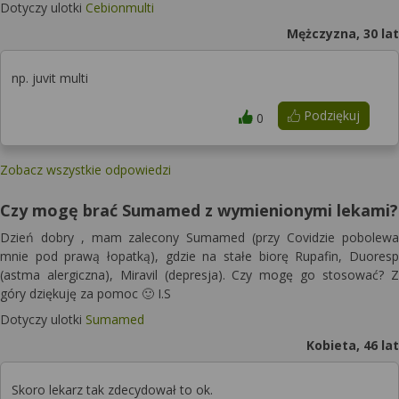
Dotyczy ulotki
Cebionmulti
Mężczyzna, 30 lat
np. juvit multi
Podziękuj
0
Zobacz wszystkie odpowiedzi
Czy mogę brać Sumamed z wymienionymi lekami?
Dzień dobry , mam zalecony Sumamed (przy Covidzie pobolewa
mnie pod prawą łopatką), gdzie na stałe biorę Rupafin, Duoresp
(astma alergiczna), Miravil (depresja). Czy mogę go stosować? Z
góry dziękuję za pomoc 🙂 I.S
Dotyczy ulotki
Sumamed
Kobieta, 46 lat
Skoro lekarz tak zdecydował to ok.