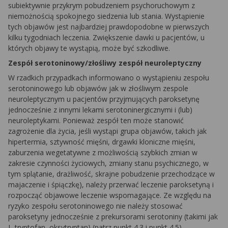
subiektywnie przykrym pobudzeniem psychoruchowym z
niemożnością spokojnego siedzenia lub stania. Wystąpienie
tych objawów jest najbardziej prawdopodobne w pierwszych
kilku tygodniach leczenia. Zwiększenie dawki u pacjentów, u
których objawy te wystąpią, może być szkodliwe.
Zespół serotoninowy/złośliwy zespół neuroleptyczny
W rzadkich przypadkach informowano o wystąpieniu zespołu
serotoninowego lub objawów jak w złośliwym zespole
neuroleptycznym u pacjentów przyjmujących paroksetynę
jednocześnie z innymi lekami serotoninergicznymi i (lub)
neuroleptykami. Ponieważ zespół ten może stanowić
zagrożenie dla życia, jeśli wystąpi grupa objawów, takich jak
hipertermia, sztywność mięśni, drgawki kloniczne mięśni,
zaburzenia wegetatywne z możliwością szybkich zmian w
zakresie czynności życiowych, zmiany stanu psychicznego, w
tym splątanie, drażliwość, skrajne pobudzenie przechodzące w
majaczenie i śpiączkę), należy przerwać leczenie paroksetyną i
rozpocząć objawowe leczenie wspomagające. Ze względu na
ryzyko zespołu serotoninowego nie należy stosować
paroksetyny jednocześnie z prekursorami serotoniny (takimi jak
L-tryptofan, oksytryptan) (patrz punkt 4.3 i punkt 4.5).