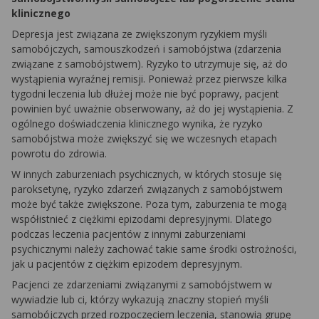
klinicznego
Depresja jest związana ze zwiększonym ryzykiem myśli
samobójczych, samouszkodzeń i samobójstwa (zdarzenia
związane z samobójstwem). Ryzyko to utrzymuje się, aż do
wystąpienia wyraźnej remisji. Ponieważ przez pierwsze kilka
tygodni leczenia lub dłużej może nie być poprawy, pacjent
powinien być uważnie obserwowany, aż do jej wystąpienia. Z
ogólnego doświadczenia klinicznego wynika, że ryzyko
samobójstwa może zwiększyć się we wczesnych etapach
powrotu do zdrowia.
W innych zaburzeniach psychicznych, w których stosuje się
paroksetynę, ryzyko zdarzeń związanych z samobójstwem
może być także zwiększone. Poza tym, zaburzenia te mogą
współistnieć z ciężkimi epizodami depresyjnymi. Dlatego
podczas leczenia pacjentów z innymi zaburzeniami
psychicznymi należy zachować takie same środki ostrożności,
jak u pacjentów z ciężkim epizodem depresyjnym.
Pacjenci ze zdarzeniami związanymi z samobójstwem w
wywiadzie lub ci, którzy wykazują znaczny stopień myśli
samobójczych przed rozpoczęciem leczenia, stanowią grupę