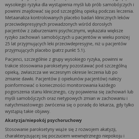
wysokiego ryzyka dla wystąpienia myśli lub prób samobójczych i
powinni znajdować się pod szczególną opieką podczas leczenia.
Metaanaliza kontrolowanych placebo badań klinicznych leków
przeciwdepresyjnych prowadzonych wśród dorosłych
pacjentów z zaburzeniami psychicznymi, wykazała większe
ryzyko zachowań samobójczych u pacjentów w wieku poniżej
25 lat przyjmujących leki przeciwdepresyjne, niż u pacjentów
przyjmujących placebo (patrz punkt 5.1).
Pacjenci, szczególnie z grupy wysokiego ryzyka, powinni w
trakcie stosowania paroksetyny pozostawać pod szczególną
opieką, zwłaszcza we wczesnym okresie leczenia lub po
zmianie dawki. Pacjentów (i opiekunów pacjentów) należy
poinformować o konieczności monitorowania każdego
pogorszenia stanu klinicznego, czy pojawienia się zachowań lub
myśli samobójczych oraz nietypowych zmian w zachowaniu i
natychmiastowego zwrócenia się o poradę do lekarza, gdy tylko
wystąpią takie objawy.
Akatyzja/niepokój psychoruchowy
Stosowanie paroksetyny wiąże się z rozwojem akatyzji,
charakteryzującej się poczuciem wewnętrznego niepokoju i