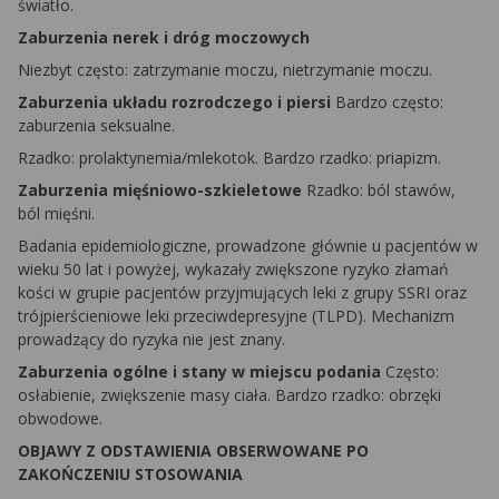
światło.
Zaburzenia nerek i dróg moczowych
Niezbyt często: zatrzymanie moczu, nietrzymanie moczu.
Zaburzenia układu rozrodczego i piersi
Bardzo często:
zaburzenia seksualne.
Rzadko: prolaktynemia/mlekotok. Bardzo rzadko: priapizm.
Zaburzenia mięśniowo-szkieletowe
Rzadko: ból stawów,
ból mięśni.
Badania epidemiologiczne, prowadzone głównie u pacjentów w
wieku 50 lat i powyżej, wykazały zwiększone ryzyko złamań
kości w grupie pacjentów przyjmujących leki z grupy SSRI oraz
trójpierścieniowe leki przeciwdepresyjne (TLPD). Mechanizm
prowadzący do ryzyka nie jest znany.
Zaburzenia ogólne i stany w miejscu podania
Często:
osłabienie, zwiększenie masy ciała. Bardzo rzadko: obrzęki
obwodowe.
OBJAWY Z ODSTAWIENIA OBSERWOWANE PO
ZAKOŃCZENIU STOSOWANIA