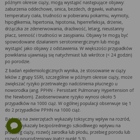
późnym okresie ciąży, mogą wystąpić następujące objawy:
zaburzenia oddechowe, sinica, bezdech, drgawki, wahania
temperatury ciała, trudności w pobieraniu pokarmu, wymioty,
hipoglikemia, hipertonia, hipotonia, hiperrefleksja, drżenie,
drżączka ze zdenerwowania, drażliwość, letarg, nieustanny
płacz, senność i trudności w zasypianiu. Objawy te mogą być
spowodowane działaniem serotoninergicznym lub mogą
wystąpić jako objawy z odstawienia. W większości przypadków
powikłania ujawniają się natychmiast lub wkrótce (< 24 godzin)
po porodzie.
Z badań epidemiologicznych wynika, że stosowanie w ciąży
leków z grupy SSRI, szczególnie w późnym okresie ciąży, może
zwiększać ryzyko przetrwałego nadciśnienia płucnego u
noworodka (ang. PPHN - Persistant Pulmonary Hypertension of
the Newborn). Zaobserwowane ryzyko wynosi około 5
przypadków na 1000 ciąż. W ogólnej populacji obserwuje się 1
do 2 przypadków PPHN na 1000 ciąż.
Badania na zwierzętach wykazały toksyczny wpływ na rozród,
ale nie wykazały bezpośredniego szkodliwego wpływu na
przebieg ciąży, rozwój zarodka lub płodu, przebieg porodu lub
rozwój pourodzeniowy (patrz punkt 5.3).