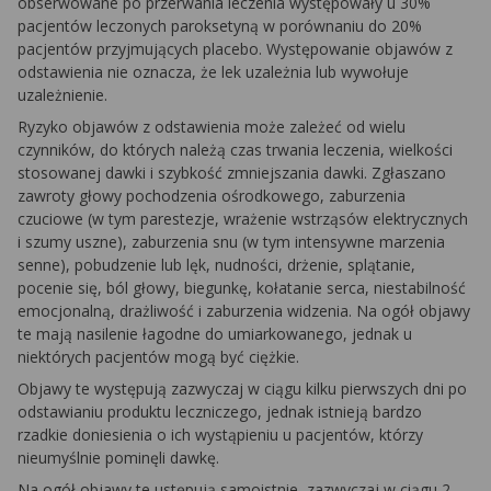
obserwowane po przerwania leczenia występowały u 30%
pacjentów leczonych paroksetyną w porównaniu do 20%
pacjentów przyjmujących placebo. Występowanie objawów z
odstawienia nie oznacza, że lek uzależnia lub wywołuje
uzależnienie.
Ryzyko objawów z odstawienia może zależeć od wielu
czynników, do których należą czas trwania leczenia, wielkości
stosowanej dawki i szybkość zmniejszania dawki. Zgłaszano
zawroty głowy pochodzenia ośrodkowego, zaburzenia
czuciowe (w tym parestezje, wrażenie wstrząsów elektrycznych
i szumy uszne), zaburzenia snu (w tym intensywne marzenia
senne), pobudzenie lub lęk, nudności, drżenie, splątanie,
pocenie się, ból głowy, biegunkę, kołatanie serca, niestabilność
emocjonalną, drażliwość i zaburzenia widzenia. Na ogół objawy
te mają nasilenie łagodne do umiarkowanego, jednak u
niektórych pacjentów mogą być ciężkie.
Objawy te występują zazwyczaj w ciągu kilku pierwszych dni po
odstawianiu produktu leczniczego, jednak istnieją bardzo
rzadkie doniesienia o ich wystąpieniu u pacjentów, którzy
nieumyślnie pominęli dawkę.
Na ogół objawy te ustępują samoistnie, zazwyczaj w ciągu 2