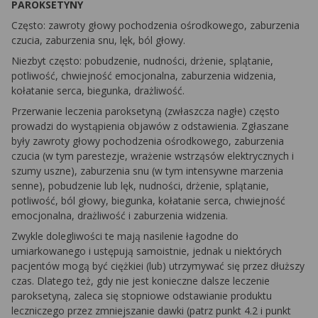
PAROKSETYNY
Często: zawroty głowy pochodzenia ośrodkowego, zaburzenia
czucia, zaburzenia snu, lęk, ból głowy.
Niezbyt często: pobudzenie, nudności, drżenie, splątanie,
potliwość, chwiejność emocjonalna, zaburzenia widzenia,
kołatanie serca, biegunka, drażliwość.
Przerwanie leczenia paroksetyną (zwłaszcza nagłe) często
prowadzi do wystąpienia objawów z odstawienia. Zgłaszane
były zawroty głowy pochodzenia ośrodkowego, zaburzenia
czucia (w tym parestezje, wrażenie wstrząsów elektrycznych i
szumy uszne), zaburzenia snu (w tym intensywne marzenia
senne), pobudzenie lub lęk, nudności, drżenie, splątanie,
potliwość, ból głowy, biegunka, kołatanie serca, chwiejność
emocjonalna, drażliwość i zaburzenia widzenia.
Zwykle dolegliwości te mają nasilenie łagodne do
umiarkowanego i ustępują samoistnie, jednak u niektórych
pacjentów mogą być ciężkiei (lub) utrzymywać się przez dłuższy
czas. Dlatego też, gdy nie jest konieczne dalsze leczenie
paroksetyną, zaleca się stopniowe odstawianie produktu
leczniczego przez zmniejszanie dawki (patrz punkt 4.2 i punkt