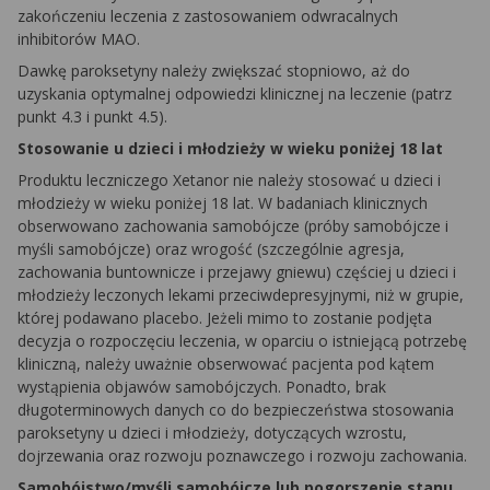
zakończeniu leczenia z zastosowaniem odwracalnych
inhibitorów MAO.
Dawkę paroksetyny należy zwiększać stopniowo, aż do
uzyskania optymalnej odpowiedzi klinicznej na leczenie (patrz
punkt 4.3 i punkt 4.5).
Stosowanie u dzieci i młodzieży w wieku poniżej 18 lat
Produktu leczniczego Xetanor nie należy stosować u dzieci i
młodzieży w wieku poniżej 18 lat. W badaniach klinicznych
obserwowano zachowania samobójcze (próby samobójcze i
myśli samobójcze) oraz wrogość (szczególnie agresja,
zachowania buntownicze i przejawy gniewu) częściej u dzieci i
młodzieży leczonych lekami przeciwdepresyjnymi, niż w grupie,
której podawano placebo. Jeżeli mimo to zostanie podjęta
decyzja o rozpoczęciu leczenia, w oparciu o istniejącą potrzebę
kliniczną, należy uważnie obserwować pacjenta pod kątem
wystąpienia objawów samobójczych. Ponadto, brak
długoterminowych danych co do bezpieczeństwa stosowania
paroksetyny u dzieci i młodzieży, dotyczących wzrostu,
dojrzewania oraz rozwoju poznawczego i rozwoju zachowania.
Samobójstwo/myśli samobójcze lub pogorszenie stanu