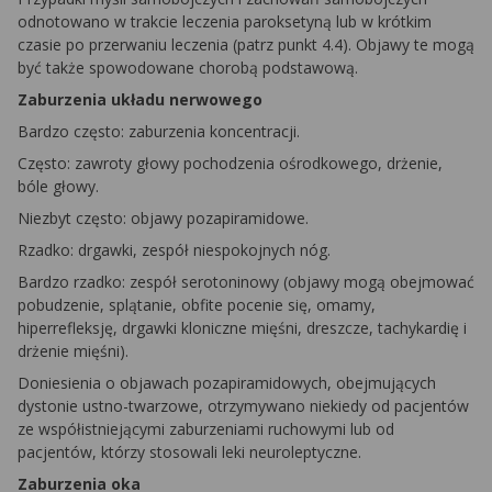
odnotowano w trakcie leczenia paroksetyną lub w krótkim
czasie po przerwaniu leczenia (patrz punkt 4.4). Objawy te mogą
być także spowodowane chorobą podstawową.
Zaburzenia układu nerwowego
Bardzo często: zaburzenia koncentracji.
Często: zawroty głowy pochodzenia ośrodkowego, drżenie,
bóle głowy.
Niezbyt często: objawy pozapiramidowe.
Rzadko: drgawki, zespół niespokojnych nóg.
Bardzo rzadko: zespół serotoninowy (objawy mogą obejmować
pobudzenie, splątanie, obfite pocenie się, omamy,
hiperrefleksję, drgawki kloniczne mięśni, dreszcze, tachykardię i
drżenie mięśni).
Doniesienia o objawach pozapiramidowych, obejmujących
dystonie ustno-twarzowe, otrzymywano niekiedy od pacjentów
ze współistniejącymi zaburzeniami ruchowymi lub od
pacjentów, którzy stosowali leki neuroleptyczne.
Zaburzenia oka