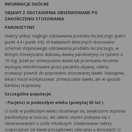
INFORMACJE OGÓLNE
OBJAWY Z ODSTAWIENIA OBSERWOWANE PO
ZAKOŃCZENIU STOSOWANIA
PAROKSETYNY
Należy unikać nagłego odstawiania produktu leczniczego (patrz
punkt 4.4 i punkt 4.8). W badaniach klinicznych stosowano
schemat stopniowego odstawiania produktu leczniczego, w
którym zmniejszano dobową dawkę paroksetyny co tydzień o
10 mg. Jeżeli po zmniejszeniu dawki lub przerwaniu leczenia
wystąpią nietolerowane przez pacjenta objawy, należy
rozważyć powrót do poprzednio stosowanej dawki. Następnie,
lekarz może kontynuować zmniejszanie dawki, ale w sposób
bardziej stopniowy.
Szczególne populacje:
•
Pacjenci w podeszłym wieku (powyżej 65 lat )
U osób w podeszłym wieku obserwuje się zwiększone stężenia
paroksetyny w osoczu, ale zakres stężeń pokrywa się z
obserwowanym u osób młodszych. Dawkowanie należy
rozpoczynać od dawki początkowej zalecanej u dorosłych. U