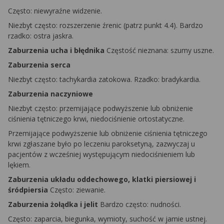
Często: niewyraźne widzenie.
Niezbyt często: rozszerzenie źrenic (patrz punkt 4.4). Bardzo
rzadko: ostra jaskra.
Zaburzenia ucha i błędnika
Częstość nieznana: szumy uszne.
Zaburzenia serca
Niezbyt często: tachykardia zatokowa. Rzadko: bradykardia.
Zaburzenia naczyniowe
Niezbyt często: przemijające podwyższenie lub obniżenie
ciśnienia tętniczego krwi, niedociśnienie ortostatyczne.
Przemijające podwyższenie lub obniżenie ciśnienia tętniczego
krwi zgłaszane było po leczeniu paroksetyną, zazwyczaj u
pacjentów z wcześniej występującym niedociśnieniem lub
lękiem.
Zaburzenia układu oddechowego, klatki piersiowej i
śródpiersia
Często: ziewanie.
Zaburzenia żołądka i jelit
Bardzo często: nudności.
Często: zaparcia, biegunka, wymioty, suchość w jamie ustnej.