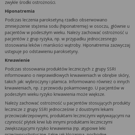
zwykłe środki ostrożności.
Hiponatremia
Podczas leczenia paroksetyną rzadko obserwowano
zmniejszenie stężenia sodu (hiponatremię) w osoczu, głównie u
pacjentów w podeszłym wieku. Należy zachować ostrożność u
pacjentów z grup ryzyka, np. w przypadku jednoczesnego
stosowania leków i marskości wątroby. Hiponatremia zazwyczaj
ustępuje po odstawieniu paroksetyny.
Krwawienie
Podczas stosowania produktów leczniczych z grupy SSRI
informowano o nieprawidłowych krwawieniach w obrębie skóry,
takich jak: wybroczyny i plamica. Informowano również o innych
krwawieniach, np. z przewodu pokarmowego. U pacjentów w
podeszłym wieku ryzyko krwawienia może większe.
Należy zachować ostrożność u pacjentów stosujących produkty
lecznicze z grupy SSRI jednocześnie z doustnymi lekami
przeciwzakrzepowymi, produktami leczniczymi wpływającymi na
czynność płytek krwi lub innymi produktami leczniczymi
zwiększającymi ryzyko krwawienia (np. atypowe leki
przeciwpsychotyczne, takie jak klozapina, pochodne