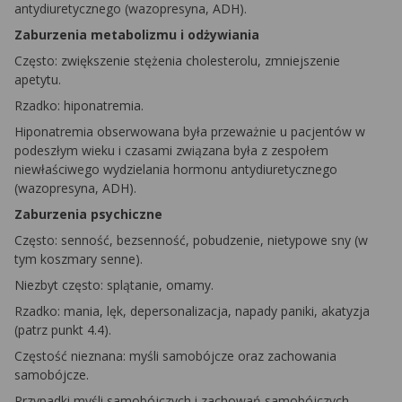
antydiuretycznego (wazopresyna, ADH).
Zaburzenia metabolizmu i odżywiania
Często: zwiększenie stężenia cholesterolu, zmniejszenie
apetytu.
Rzadko: hiponatremia.
Hiponatremia obserwowana była przeważnie u pacjentów w
podeszłym wieku i czasami związana była z zespołem
niewłaściwego wydzielania hormonu antydiuretycznego
(wazopresyna, ADH).
Zaburzenia psychiczne
Często: senność, bezsenność, pobudzenie, nietypowe sny (w
tym koszmary senne).
Niezbyt często: splątanie, omamy.
Rzadko: mania, lęk, depersonalizacja, napady paniki, akatyzja
(patrz punkt 4.4).
Częstość nieznana: myśli samobójcze oraz zachowania
samobójcze.
Przypadki myśli samobójczych i zachowań samobójczych