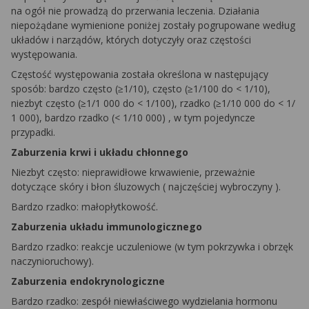
na ogół nie prowadzą do przerwania leczenia. Działania
niepożądane wymienione poniżej zostały pogrupowane według
układów i narządów, których dotyczyły oraz częstości
występowania.
Częstość występowania została określona w następujący
sposób: bardzo często (≥1/10), często (≥1/100 do < 1/10),
niezbyt często (≥1/1 000 do < 1/100), rzadko (≥1/10 000 do < 1/
1 000), bardzo rzadko (< 1/10 000) , w tym pojedyncze
przypadki.
Zaburzenia krwi i układu chłonnego
Niezbyt często: nieprawidłowe krwawienie, przeważnie
dotyczące skóry i błon śluzowych ( najczęściej wybroczyny ).
Bardzo rzadko: małopłytkowość.
Zaburzenia układu immunologicznego
Bardzo rzadko: reakcje uczuleniowe (w tym pokrzywka i obrzęk
naczynioruchowy).
Zaburzenia endokrynologiczne
Bardzo rzadko: zespół niewłaściwego wydzielania hormonu