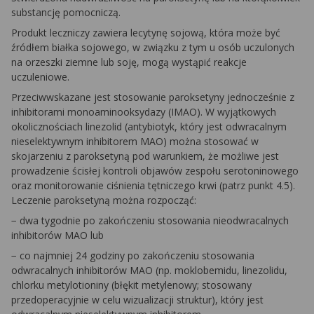
substancję pomocniczą.
Produkt leczniczy zawiera lecytynę sojową, która może być
źródłem białka sojowego, w związku z tym u osób uczulonych
na orzeszki ziemne lub soję, mogą wystąpić reakcje
uczuleniowe.
Przeciwwskazane jest stosowanie paroksetyny jednocześnie z
inhibitorami monoaminooksydazy (IMAO). W wyjątkowych
okolicznościach linezolid (antybiotyk, który jest odwracalnym
nieselektywnym inhibitorem MAO) można stosować w
skojarzeniu z paroksetyną pod warunkiem, że możliwe jest
prowadzenie ścisłej kontroli objawów zespołu serotoninowego
oraz monitorowanie ciśnienia tętniczego krwi (patrz punkt 4.5).
Leczenie paroksetyną można rozpocząć:
− dwa tygodnie po zakończeniu stosowania nieodwracalnych
inhibitorów MAO lub
− co najmniej 24 godziny po zakończeniu stosowania
odwracalnych inhibitorów MAO (np. moklobemidu, linezolidu,
chlorku metylotioniny (błękit metylenowy; stosowany
przedoperacyjnie w celu wizualizacji struktur), który jest