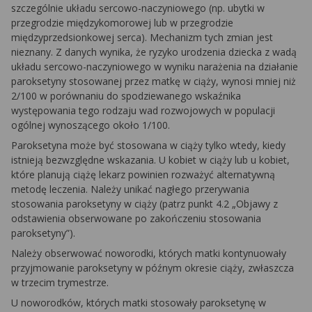
szczególnie układu sercowo-naczyniowego (np. ubytki w
przegrodzie międzykomorowej lub w przegrodzie
międzyprzedsionkowej serca). Mechanizm tych zmian jest
nieznany. Z danych wynika, że ryzyko urodzenia dziecka z wadą
układu sercowo-naczyniowego w wyniku narażenia na działanie
paroksetyny stosowanej przez matkę w ciąży, wynosi mniej niż
2/100 w porównaniu do spodziewanego wskaźnika
występowania tego rodzaju wad rozwojowych w populacji
ogólnej wynoszącego około 1/100.
Paroksetyna może być stosowana w ciąży tylko wtedy, kiedy
istnieją bezwzględne wskazania. U kobiet w ciąży lub u kobiet,
które planują ciążę lekarz powinien rozważyć alternatywną
metodę leczenia. Należy unikać nagłego przerywania
stosowania paroksetyny w ciąży (patrz punkt 4.2 „Objawy z
odstawienia obserwowane po zakończeniu stosowania
paroksetyny”).
Należy obserwować noworodki, których matki kontynuowały
przyjmowanie paroksetyny w późnym okresie ciąży, zwłaszcza
w trzecim trymestrze.
U noworodków, których matki stosowały paroksetynę w