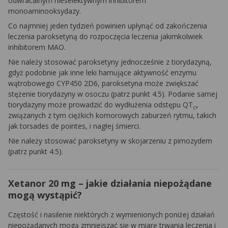
odwracalnym nieselektywnym inhibitorem
monoaminooksydazy.
Co najmniej jeden tydzień powinien upłynąć od zakończenia
leczenia paroksetyną do rozpoczęcia leczenia jakimkolwiek
inhibitorem MAO.
Nie należy stosować paroksetyny jednocześnie z tiorydazyną,
gdyż podobnie jak inne leki hamujące aktywność enzymu
wątrobowego CYP450 2D6, paroksetyna może zwiększać
stężenie tiorydazyny w osoczu (patrz punkt 4.5). Podanie samej
tiorydazyny może prowadzić do wydłużenia odstępu QT
,
c
związanych z tym ciężkich komorowych zaburzeń rytmu, takich
jak
torsades de pointes,
i nagłej śmierci.
Nie należy stosować paroksetyny w skojarzeniu z pimozydem
(patrz punkt 4.5).
Xetanor 20 mg – jakie działania niepożądane
mogą wystąpić?
Częstość i nasilenie niektórych z wymienionych poniżej działań
niepożądanych mogą zmniejszać się w miarę trwania leczenia i