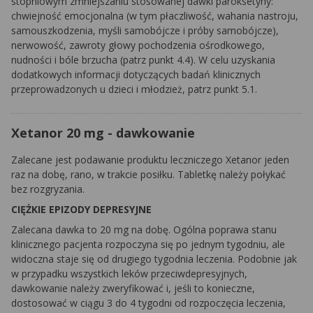
stopniowym zmniejszaniu stosowanej dawki paroksetyny:
chwiejność emocjonalna (w tym płaczliwość, wahania nastroju,
samouszkodzenia, myśli samobójcze i próby samobójcze),
nerwowość, zawroty głowy pochodzenia ośrodkowego,
nudności i bóle brzucha (patrz punkt 4.4). W celu uzyskania
dodatkowych informacji dotyczących badań klinicznych
przeprowadzonych u dzieci i młodzież, patrz punkt 5.1.
Xetanor 20 mg - dawkowanie
Zalecane jest podawanie produktu leczniczego Xetanor jeden
raz na dobę, rano, w trakcie posiłku. Tabletkę należy połykać
bez rozgryzania.
CIĘŻKIE EPIZODY DEPRESYJNE
Zalecana dawka to 20 mg na dobę. Ogólna poprawa stanu
klinicznego pacjenta rozpoczyna się po jednym tygodniu, ale
widoczna staje się od drugiego tygodnia leczenia. Podobnie jak
w przypadku wszystkich leków przeciwdepresyjnych,
dawkowanie należy zweryfikować i, jeśli to konieczne,
dostosować w ciągu 3 do 4 tygodni od rozpoczęcia leczenia,