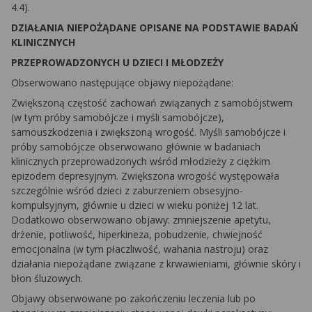
4.4).
DZIAŁANIA NIEPOŻĄDANE OPISANE NA PODSTAWIE BADAŃ
KLINICZNYCH
PRZEPROWADZONYCH U DZIECI I MŁODZEŻY
Obserwowano następujące objawy niepożądane:
Zwiększoną częstość zachowań związanych z samobójstwem
(w tym próby samobójcze i myśli samobójcze),
samouszkodzenia i zwiększoną wrogość. Myśli samobójcze i
próby samobójcze obserwowano głównie w badaniach
klinicznych przeprowadzonych wśród młodzieży z ciężkim
epizodem depresyjnym. Zwiększona wrogość występowała
szczególnie wśród dzieci z zaburzeniem obsesyjno-
kompulsyjnym, głównie u dzieci w wieku poniżej 12 lat.
Dodatkowo obserwowano objawy: zmniejszenie apetytu,
drżenie, potliwość, hiperkineza, pobudzenie, chwiejność
emocjonalna (w tym płaczliwość, wahania nastroju) oraz
działania niepożądane związane z krwawieniami, głównie skóry i
błon śluzowych.
Objawy obserwowane po zakończeniu leczenia lub po