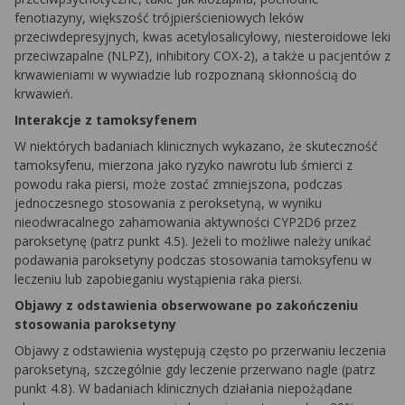
fenotiazyny, większość trójpierścieniowych leków
przeciwdepresyjnych, kwas acetylosalicylowy, niesteroidowe leki
przeciwzapalne (NLPZ), inhibitory COX-2), a także u pacjentów z
krwawieniami w wywiadzie lub rozpoznaną skłonnością do
krwawień.
Interakcje z tamoksyfenem
W niektórych badaniach klinicznych wykazano, że skuteczność
tamoksyfenu, mierzona jako ryzyko nawrotu lub śmierci z
powodu raka piersi, może zostać zmniejszona, podczas
jednoczesnego stosowania z peroksetyną, w wyniku
nieodwracalnego zahamowania aktywności CYP2D6 przez
paroksetynę (patrz punkt 4.5). Jeżeli to możliwe należy unikać
podawania paroksetyny podczas stosowania tamoksyfenu w
leczeniu lub zapobieganiu wystąpienia raka piersi.
Objawy z odstawienia obserwowane po zakończeniu
stosowania paroksetyny
Objawy z odstawienia występują często po przerwaniu leczenia
paroksetyną, szczególnie gdy leczenie przerwano nagle (patrz
punkt 4.8). W badaniach klinicznych działania niepożądane