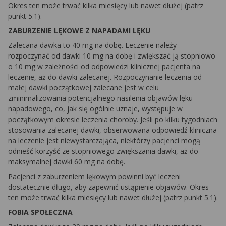
Okres ten może trwać kilka miesięcy lub nawet dłużej (patrz
punkt 5.1).
ZABURZENIE LĘKOWE Z NAPADAMI LĘKU
Zalecana dawka to 40 mg na dobę. Leczenie należy
rozpoczynać od dawki 10 mg na dobę i zwiększać ją stopniowo
o 10 mg w zależności od odpowiedzi klinicznej pacjenta na
leczenie, aż do dawki zalecanej. Rozpoczynanie leczenia od
małej dawki początkowej zalecane jest w celu
zminimalizowania potencjalnego nasilenia objawów lęku
napadowego, co, jak się ogólnie uznaje, występuje w
początkowym okresie leczenia choroby. Jeśli po kilku tygodniach
stosowania zalecanej dawki, obserwowana odpowiedź kliniczna
na leczenie jest niewystarczająca, niektórzy pacjenci mogą
odnieść korzyść ze stopniowego zwiększania dawki, aż do
maksymalnej dawki 60 mg na dobę.
Pacjenci z zaburzeniem lękowym powinni być leczeni
dostatecznie długo, aby zapewnić ustąpienie objawów. Okres
ten może trwać kilka miesięcy lub nawet dłużej (patrz punkt 5.1).
FOBIA SPOŁECZNA