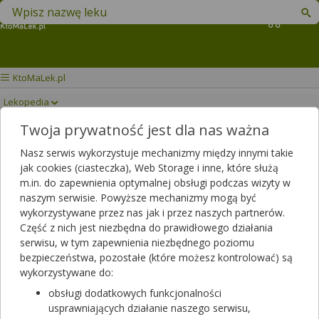
Znajdź lek w swojej okolicy
Koszyk
KtoMaLek.pl
Lekopedia
Twoja prywatność jest dla nas ważna
XETANOR
Drukuj/Zapisz
Nasz serwis wykorzystuje mechanizmy między innymi takie
jak cookies (ciasteczka), Web Storage i inne, które służą
m.in. do zapewnienia optymalnej obsługi podczas wizyty w
naszym serwisie. Powyższe mechanizmy mogą być
wykorzystywane przez nas jak i przez naszych partnerów.
Część z nich jest niezbędna do prawidłowego działania
serwisu, w tym zapewnienia niezbędnego poziomu
bezpieczeństwa, pozostałe (które możesz kontrolować) są
wykorzystywane do:
obsługi dodatkowych funkcjonalności
usprawniających działanie naszego serwisu,
Rezerwuj