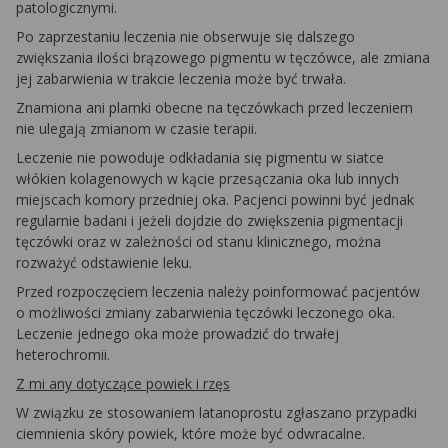
patologicznymi.
Po zaprzestaniu leczenia nie obserwuje się dalszego
zwiększania ilości brązowego pigmentu w tęczówce, ale zmiana
jej zabarwienia w trakcie leczenia może być trwała.
Znamiona ani plamki obecne na tęczówkach przed leczeniem
nie ulegają zmianom w czasie terapii.
Leczenie nie powoduje odkładania się pigmentu w siatce
włókien kolagenowych w kącie przesączania oka lub innych
miejscach komory przedniej oka. Pacjenci powinni być jednak
regularnie badani i jeżeli dojdzie do zwiększenia pigmentacji
tęczówki oraz w zależności od stanu klinicznego, można
rozważyć odstawienie leku.
Przed rozpoczęciem leczenia należy poinformować pacjentów
o możliwości zmiany zabarwienia tęczówki leczonego oka.
Leczenie jednego oka może prowadzić do trwałej
heterochromii.
Z m
i any dotyczące powiek i rzęs
W związku ze stosowaniem latanoprostu zgłaszano przypadki
ciemnienia skóry powiek, które może być odwracalne.