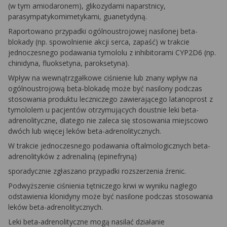
(w tym amiodaronem), glikozydami naparstnicy,
parasympatykomimetykami, guanetydyną.
Raportowano przypadki ogólnoustrojowej nasilonej beta-
blokady (np. spowolnienie akcji serca, zapaść) w trakcie
jednoczesnego podawania tymololu z inhibitorami CYP2D6 (np.
chinidyna, fluoksetyna, paroksetyna).
Wpływ na wewnątrzgałkowe ciśnienie lub znany wpływ na
ogólnoustrojową beta-blokadę może być nasilony podczas
stosowania produktu leczniczego zawierającego latanoprost z
tymololem u pacjentów otrzymujących doustnie leki beta-
adrenolityczne, dlatego nie zaleca się stosowania miejscowo
dwóch lub więcej leków beta-adrenolitycznych.
W trakcie jednoczesnego podawania oftalmologicznych beta-
adrenolityków z adrenaliną (epinefryną)
sporadycznie zgłaszano przypadki rozszerzenia źrenic.
Podwyższenie ciśnienia tętniczego krwi w wyniku nagłego
odstawienia klonidyny może być nasilone podczas stosowania
leków beta-adrenolitycznych.
Leki beta-adrenolityczne mogą nasilać działanie