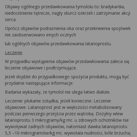
Objawy ogólnego przedawkowania tymololu to: bradykardia,
niedociśnienie tętnicze, nagły skurcz oskrzeli i zatrzymanie akcji
serca.
Oprócz objawów podrażnienia oka oraz przekrwienia spojówek
nie zaobserwowano innych ocznych
lub ogólnych objawów przedawkowania latanoprostu.
Leczenie
W przypadku wystąpienia objawów przedawkowania zaleca się
leczenie objawowe i podtrzymujące.
Jeżeli dojdzie do przypadkowego spożycia produktu, mogą być
przydatne następujące informacje:
Badania wykazały, że tymolol nie ulega łatwo dializie.
Leczenie: płukanie żołądka, jeżeli konieczne. Leczenie
objawowe. Latanoprost jest w większości metabolizowany
podczas pierwszego przejścia przez wątrobę. Dożylny wlew
latanoprostu 3 mikrogramy/kg mc. u zdrowych ochotników nie
wywoływał żadnych objawów, natomiast dawka latanoprostu
5,5 –10 mikrogramów/kg mc. wywołała nudności, bóle brzucha,