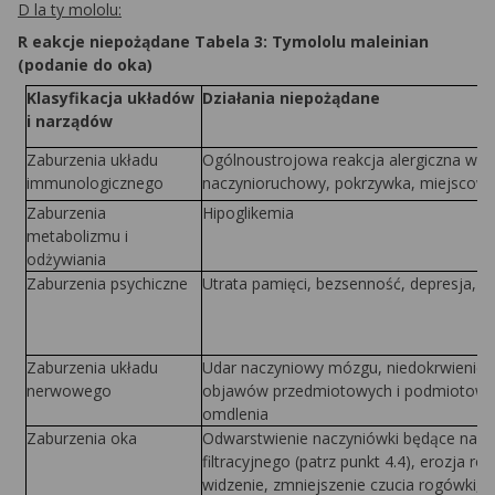
D la
t
y m
ololu:
R eakcje niepożądane Tabela 3: Tymololu maleinian
(podanie do oka)
Kl
a
syfikacja układów
Działania niepożądane
i narządów
Zaburzenia układu
Ogólnoustrojowa reakcja alergiczna w ty
immunologicznego
naczynioruchowy, pokrzywka, miejscowa
Zaburzenia
Hipoglikemia
metabolizmu i
odżywiania
Zaburzenia psychiczne
Utrata pamięci, bezsenność, depresja, k
Zaburzenia układu
Udar naczyniowy mózgu, niedokrwienie 
nerwowego
objawów przedmiotowych i podmiotowych 
omdlenia
Zaburzenia oka
Odwarstwienie naczyniówki będące nast
filtracyjnego (patrz punkt 4.4), erozja 
widzenie, zmniejszenie czucia rogówki,