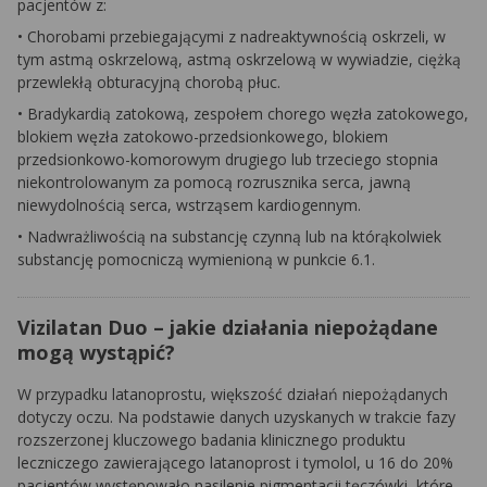
pacjentów z:
• Chorobami przebiegającymi z nadreaktywnością oskrzeli, w
tym astmą oskrzelową, astmą oskrzelową w wywiadzie, ciężką
przewlekłą obturacyjną chorobą płuc.
• Bradykardią zatokową, zespołem chorego węzła zatokowego,
blokiem węzła zatokowo-przedsionkowego, blokiem
przedsionkowo-komorowym drugiego lub trzeciego stopnia
niekontrolowanym za pomocą rozrusznika serca, jawną
niewydolnością serca, wstrząsem kardiogennym.
• Nadwrażliwością na substancję czynną lub na którąkolwiek
substancję pomocniczą wymienioną w punkcie 6.1.
Vizilatan Duo – jakie działania niepożądane
mogą wystąpić?
W przypadku latanoprostu, większość działań niepożądanych
dotyczy oczu. Na podstawie danych uzyskanych w trakcie fazy
rozszerzonej kluczowego badania klinicznego produktu
leczniczego zawierającego latanoprost i tymolol, u 16 do 20%
pacjentów występowało nasilenie pigmentacji tęczówki, które