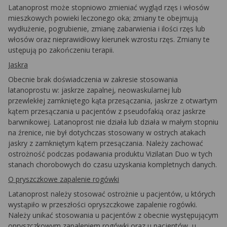
Latanoprost może stopniowo zmieniać wygląd rzęs i włosów
mieszkowych powieki leczonego oka; zmiany te obejmują
wydłużenie, pogrubienie, zmianę zabarwienia i ilości rzęs lub
włosów oraz nieprawidłowy kierunek wzrostu rzęs. Zmiany te
ustępują po zakończeniu terapii.
Jaskra
Obecnie brak doświadczenia w zakresie stosowania
latanoprostu w: jaskrze zapalnej, neowaskularnej lub
przewlekłej zamkniętego kąta przesączania, jaskrze z otwartym
kątem przesączania u pacjentów z pseudofakią oraz jaskrze
barwnikowej. Latanoprost nie działa lub działa w małym stopniu
na źrenice, nie był dotychczas stosowany w ostrych atakach
jaskry z zamkniętym kątem przesączania. Należy zachować
ostrożność podczas podawania produktu Vizilatan Duo w tych
stanach chorobowych do czasu uzyskania kompletnych danych.
O pryszczkowe zapalenie rogówki
Latanoprost należy stosować ostrożnie u pacjentów, u których
wystąpiło w przeszłości opryszczkowe zapalenie rogówki.
Należy unikać stosowania u pacjentów z obecnie występującym
opryszczkowym zapaleniem rogówki oraz u pacjentów, u