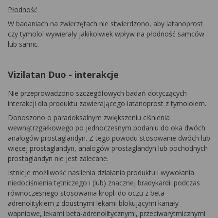
Płodność
W badaniach na zwierzętach nie stwierdzono, aby latanoprost
czy tymolol wywierały jakikolwiek wpływ na płodność samców
lub samic.
Vizilatan Duo - interakcje
Nie przeprowadzono szczegółowych badań dotyczących
interakcji dla produktu zawierającego latanoprost z tymololem.
Donoszono o paradoksalnym zwiększeniu ciśnienia
wewnątrzgałkowego po jednoczesnym podaniu do oka dwóch
analogów prostaglandyn. Z tego powodu stosowanie dwóch lub
więcej prostaglandyn, analogów prostaglandyn lub pochodnych
prostaglandyn nie jest zalecane.
Istnieje możliwość nasilenia działania produktu i wywołania
niedociśnienia tętniczego i (lub) znacznej bradykardii podczas
równoczesnego stosowania kropli do oczu z beta-
adrenolitykiem z doustnymi lekami blokującymi kanały
wapniowe, lekami beta-adrenolitycznymi, przeciwarytmicznymi