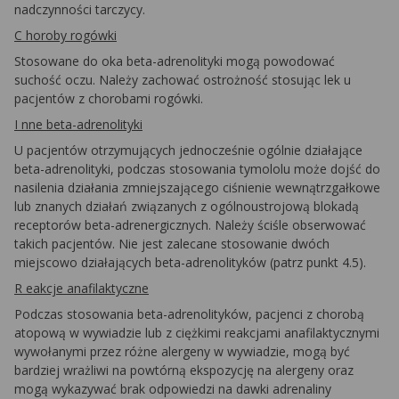
nadczynności tarczycy.
C horoby rogówki
Stosowane do oka beta-adrenolityki mogą powodować
suchość oczu. Należy zachować ostrożność stosując lek u
pacjentów z chorobami rogówki.
I nne beta-adrenolityki
U pacjentów otrzymujących jednocześnie ogólnie działające
beta-adrenolityki, podczas stosowania tymololu może dojść do
nasilenia działania zmniejszającego ciśnienie wewnątrzgałkowe
lub znanych działań związanych z ogólnoustrojową blokadą
receptorów beta-adrenergicznych. Należy ściśle obserwować
takich pacjentów. Nie jest zalecane stosowanie dwóch
miejscowo działających beta-adrenolityków (patrz punkt 4.5).
R eakcje anafilaktyczne
Podczas stosowania beta-adrenolityków, pacjenci z chorobą
atopową w wywiadzie lub z ciężkimi reakcjami anafilaktycznymi
wywołanymi przez różne alergeny w wywiadzie, mogą być
bardziej wrażliwi na powtórną ekspozycję na alergeny oraz
mogą wykazywać brak odpowiedzi na dawki adrenaliny