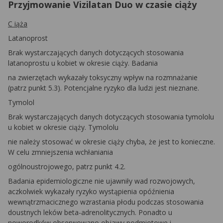
Przyjmowanie Vizilatan Duo w czasie ciąży
C i
ąża
Latanoprost
Brak wystarczających danych dotyczących stosowania
latanoprostu u kobiet w okresie ciąży. Badania
na zwierzętach wykazały toksyczny wpływ na rozmnażanie
(patrz punkt 5.3). Potencjalne ryzyko dla ludzi jest nieznane.
Tymolol
Brak wystarczających danych dotyczących stosowania tymololu
u kobiet w okresie ciąży. Tymololu
nie należy stosować w okresie ciąży chyba, że jest to konieczne.
W celu zmniejszenia wchłaniania
ogólnoustrojowego, patrz punkt 4.2.
Badania epidemiologiczne nie ujawniły wad rozwojowych,
aczkolwiek wykazały ryzyko wystąpienia opóźnienia
wewnątrzmacicznego wzrastania płodu podczas stosowania
doustnych leków beta-adrenolitycznych. Ponadto u
noworodków obserwowano objawy podmiotowe i