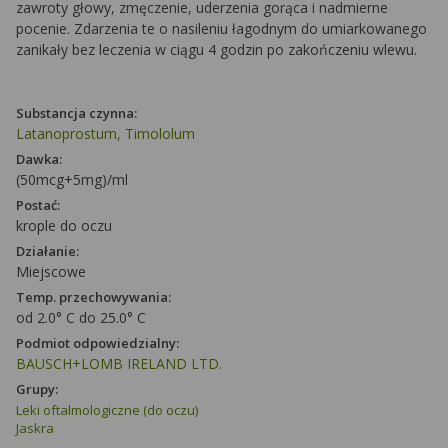
zawroty głowy, zmęczenie, uderzenia gorąca i nadmierne
pocenie. Zdarzenia te o nasileniu łagodnym do umiarkowanego
zanikały bez leczenia w ciągu 4 godzin po zakończeniu wlewu.
Substancja czynna:
Latanoprostum, Timololum
Dawka:
(50mcg+5mg)/ml
Postać:
krople do oczu
Działanie:
Miejscowe
Temp. przechowywania:
od 2.0° C do 25.0° C
Podmiot odpowiedzialny:
BAUSCH+LOMB IRELAND LTD.
Grupy:
Leki oftalmologiczne (do oczu)
Jaskra