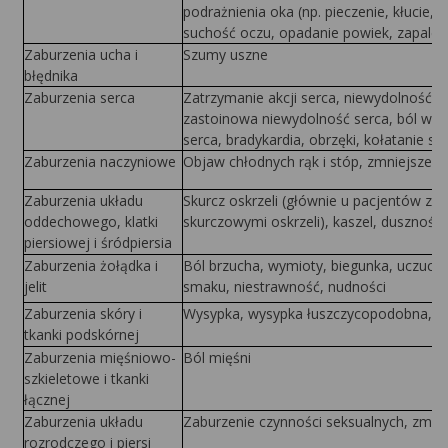
podrażnienia oka (np. pieczenie, kłucie, 
suchość oczu, opadanie powiek, zapalen
Zaburzenia ucha i
Szumy uszne
błędnika
Zaburzenia serca
Zatrzymanie akcji serca, niewydolność 
zastoinowa niewydolność serca, ból w kl
serca, bradykardia, obrzęki, kołatanie se
Zaburzenia naczyniowe
Objaw chłodnych rąk i stóp, zmniejszeni
Zaburzenia układu
Skurcz oskrzeli (głównie u pacjentów z 
oddechowego, klatki
skurczowymi oskrzeli), kaszel, duszność,
piersiowej i śródpiersia
Zaburzenia żołądka i
Ból brzucha, wymioty, biegunka, uczucie
jelit
smaku, niestrawność, nudności
Zaburzenia skóry i
Wysypka, wysypka łuszczycopodobna, nas
tkanki podskórnej
Zaburzenia mięśniowo-
Ból mięśni
szkieletowe i tkanki
łącznej
Zaburzenia układu
Zaburzenie czynności seksualnych, zmnie
rozrodczego i piersi