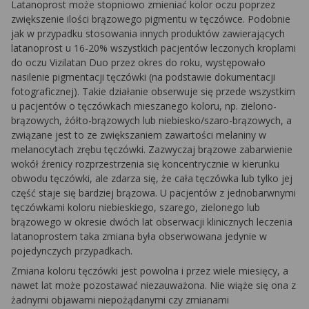
Latanoprost może stopniowo zmieniać kolor oczu poprzez
zwiększenie ilości brązowego pigmentu w tęczówce. Podobnie
jak w przypadku stosowania innych produktów zawierających
latanoprost u 16-20% wszystkich pacjentów leczonych kroplami
do oczu Vizilatan Duo przez okres do roku, występowało
nasilenie pigmentacji tęczówki (na podstawie dokumentacji
fotograficznej). Takie działanie obserwuje się przede wszystkim
u pacjentów o tęczówkach mieszanego koloru, np. zielono-
brązowych, żółto-brązowych lub niebiesko/szaro-brązowych, a
związane jest to ze zwiększaniem zawartości melaniny w
melanocytach zrębu tęczówki. Zazwyczaj brązowe zabarwienie
wokół źrenicy rozprzestrzenia się koncentrycznie w kierunku
obwodu tęczówki, ale zdarza się, że cała tęczówka lub tylko jej
część staje się bardziej brązowa. U pacjentów z jednobarwnymi
tęczówkami koloru niebieskiego, szarego, zielonego lub
brązowego w okresie dwóch lat obserwacji klinicznych leczenia
latanoprostem taka zmiana była obserwowana jedynie w
pojedynczych przypadkach.
Zmiana koloru tęczówki jest powolna i przez wiele miesięcy, a
nawet lat może pozostawać niezauważona. Nie wiąże się ona z
żadnymi objawami niepożądanymi czy zmianami