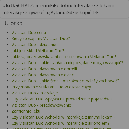
Ulotka
CHPL
Zamienniki
Podobne
Interakcje z lekami
Interakcje z żywnością
Pytania
Gdzie kupić lek
Ulotka
Vizilatan Duo cena
Kiedy stosujemy Vizilatan Duo?
Vizilatan Duo - działanie
Jaki jest skład Vizilatan Duo?
Jakie są przeciwwskazania do stosowania Vizilatan Duo?
Vizilatan Duo – jakie działania niepożądane mogą wystąpić?
Vizilatan Duo - dawkowanie dorośli
Vizilatan Duo - dawkowanie dzieci
Vizilatan Duo – jakie środki ostrożności należy zachować?
Przyjmowanie Vizilatan Duo w czasie ciąży
Vizilatan Duo - interakcje
Czy Vizilatan Duo wpływa na prowadzenie pojazdów ?
Vizilatan Duo - przedawkowanie
Zamienniki leku
Czy Vizilatan Duo wchodzi w interakcje z innymi lekami?
Czy Vizilatan Duo wchodzi w interakcje z alkoholem?