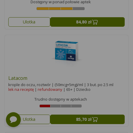
Dostępny w ponad połowie aptek
Ulotka
84,80 zł
Latacom
krople do oczu, roztwór | (50mcg+5mg)/ml | 3 but. po 2.5 ml
lek na receptę
|
refundowany
| 65+ | Dziecko
Trudno dostępny w aptekach
Ulotka
85,70 zł