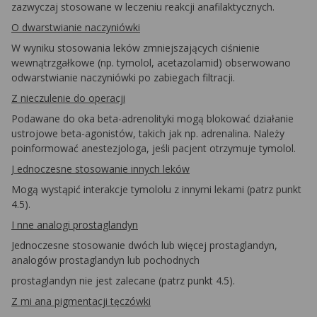
zazwyczaj stosowane w leczeniu reakcji anafilaktycznych.
O dwarstwianie naczyniówki
W wyniku stosowania leków zmniejszających ciśnienie
wewnątrzgałkowe (np. tymolol, acetazolamid) obserwowano
odwarstwianie naczyniówki po zabiegach filtracji.
Z nieczulenie do operacji
Podawane do oka beta-adrenolityki mogą blokować działanie
ustrojowe beta-agonistów, takich jak np. adrenalina. Należy
poinformować anestezjologa, jeśli pacjent otrzymuje tymolol.
J ednoczesne stosowanie innych leków
Mogą wystąpić interakcje tymololu z innymi lekami (patrz punkt
4.5).
I nne analogi prostaglandyn
Jednoczesne stosowanie dwóch lub więcej prostaglandyn,
analogów prostaglandyn lub pochodnych
prostaglandyn nie jest zalecane (patrz punkt 4.5).
Z m
i ana pigmentacji tęczówki