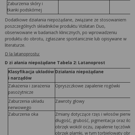
Zaburzenia skóry i
tkanki podskórnej
Dodatkowe działania niepożądane, związane ze stosowaniem
poszczególnych składników produktu Vizilatan Duo,
obserwowane w badaniach klinicznych, po wprowadzeniu
produktu do obrotu, zgłaszane spontanicznie lub opisywane w
literaturze.
D l
a latanoprostu:
D z
i ałania niepożądane Tabela 2: Latanoprost
Kl
a
syfikacja układów
Działania niepożądane
i narządów
Zakażenia i zarażenia
Opryszczkowe zapalenie rogówki
pasożytnicze
Zaburzenia układu
Zawroty głowy
nerwowego
Zaburzenia oka
Zmiany dotyczące rzęs i włosów pierwo
długość, grubość, pigmentacja oraz ilość
obrzęk wokół oczu, zapalenie tęczówki, 
obrzęk plamki, w tym torbielowaty obrzę