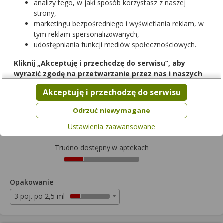
analizy tego, w jaki sposób korzystasz z naszej
strony,
Vizilatan Duo
marketingu bezpośredniego i wyświetlania reklam, w
tym reklam spersonalizowanych,
krople do oczu
|
(50mcg+5mg)/ml
| 3 poj. po 2.5 ml
udostępniania funkcji mediów społecznościowych.
lek na receptę
|
refundowany
|
65+
|
Dziecko
od 0,00 zł do 83,39 zł
Kliknij „Akceptuję i przechodzę do serwisu”, aby
wyrazić zgodę na przetwarzanie przez nas i naszych
Wybierz odpłatność
partnerów Twoich danych w powyższych celach.
Akceptuję i przechodzę do serwisu
Pamiętaj, że wyrażenie zgody jest dobrowolne, a wyrażoną
zgodę możesz w każdej chwili cofnąć, możesz też wycofać
83,39zł
Odrzuć niewymagane
zgodę na przetwarzanie Twoich danych tylko w niektórych
Ustawienia zaawansowane
celach. Jeżeli chcesz dowiedzieć się więcej lub chcesz
przeprowadzić konfigurację szczegółową, to możesz tego
Trudno dostępny w aptekach
dokonać za pomocą „Ustawień zaawansowanych”.
Więcej informacji na temat wykorzystywania narzędzi
zewnętrznych w naszym serwisie znajdziesz w
Regulaminie
Opakowanie
Serwisu
.
3 poj. po 2,5 ml