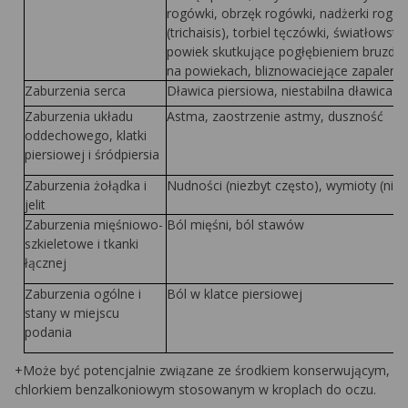
rogówki, obrzęk rogówki, nadżerki rogó
(
trichaisis)
, torbiel tęczówki, światłowst
powiek skutkujące pogłębieniem bruzdy p
na powiekach, bliznowaciejące zapaleni
Zaburzenia serca
Dławica piersiowa, niestabilna dławica p
Zaburzenia układu
Astma, zaostrzenie astmy, duszność
oddechowego, klatki
piersiowej i śródpiersia
Zaburzenia żołądka i
Nudności (niezbyt często), wymioty (niez
jelit
Zaburzenia mięśniowo-
Ból mięśni, ból stawów
szkieletowe i tkanki
łącznej
Zaburzenia ogólne i
Ból w klatce piersiowej
stany w miejscu
podania
+Może być potencjalnie związane ze środkiem konserwującym,
chlorkiem benzalkoniowym stosowanym w kroplach do oczu.