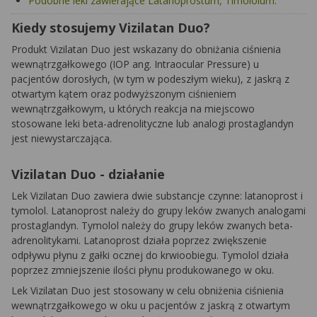
Podobne leki zawierające Latanoprostum, Timololum.
Kiedy stosujemy Vizilatan Duo?
Produkt Vizilatan Duo jest wskazany do obniżania ciśnienia
wewnątrzgałkowego (IOP ang. Intraocular Pressure) u
pacjentów dorosłych, (w tym w podeszłym wieku), z jaskrą z
otwartym kątem oraz podwyższonym ciśnieniem
wewnątrzgałkowym, u których reakcja na miejscowo
stosowane leki beta-adrenolityczne lub analogi prostaglandyn
jest niewystarczająca.
Vizilatan Duo - działanie
Lek Vizilatan Duo zawiera dwie substancje czynne: latanoprost i
tymolol. Latanoprost należy do grupy leków zwanych analogami
prostaglandyn. Tymolol należy do grupy leków zwanych beta-
adrenolitykami. Latanoprost działa poprzez zwiększenie
odpływu płynu z gałki ocznej do krwioobiegu. Tymolol działa
poprzez zmniejszenie ilości płynu produkowanego w oku.
Lek Vizilatan Duo jest stosowany w celu obniżenia ciśnienia
wewnątrzgałkowego w oku u pacjentów z jaskrą z otwartym