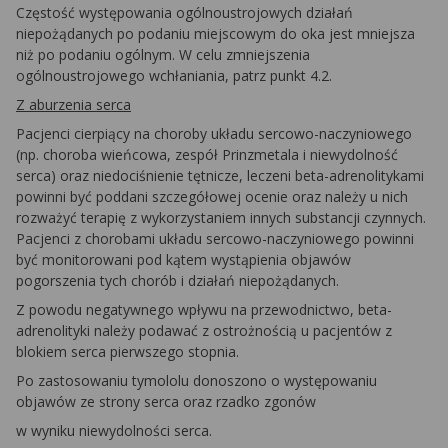
Częstość występowania ogólnoustrojowych działań
niepożądanych po podaniu miejscowym do oka jest mniejsza
niż po podaniu ogólnym. W celu zmniejszenia
ogólnoustrojowego wchłaniania, patrz punkt 4.2.
Z aburzenia serca
Pacjenci cierpiący na choroby układu sercowo-naczyniowego
(np. choroba wieńcowa, zespół Prinzmetala i niewydolność
serca) oraz niedociśnienie tętnicze, leczeni beta-adrenolitykami
powinni być poddani szczegółowej ocenie oraz należy u nich
rozważyć terapię z wykorzystaniem innych substancji czynnych.
Pacjenci z chorobami układu sercowo-naczyniowego powinni
być monitorowani pod kątem wystąpienia objawów
pogorszenia tych chorób i działań niepożądanych.
Z powodu negatywnego wpływu na przewodnictwo, beta-
adrenolityki należy podawać z ostrożnością u pacjentów z
blokiem serca pierwszego stopnia.
Po zastosowaniu tymololu donoszono o występowaniu
objawów ze strony serca oraz rzadko zgonów
w wyniku niewydolności serca.