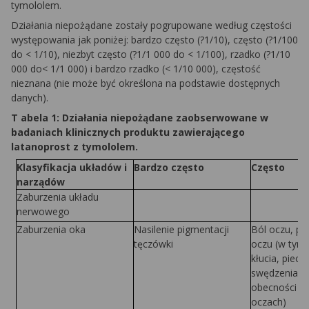
tymololem.
Działania niepożądane zostały pogrupowane według częstości
występowania jak poniżej: bardzo często (?1/10), często (?1/100
do < 1/10), niezbyt często (?1/1 000 do < 1/100), rzadko (?1/10
000 do< 1/1 000) i bardzo rzadko (< 1/10 000), częstość
nieznana (nie może być określona na podstawie dostępnych
danych).
T abela 1: Działania niepożądane zaobserwowane w
badaniach klinicznych produktu zawierającego
latanoprost z tymololem.
Kl
a
s
y
fi
kacja układów i
B
ardzo często
C
z
ęsto
narządów
Zaburzenia układu
nerwowego
Zaburzenia oka
Nasilenie pigmentacji
Ból oczu, po
tęczówki
oczu (w tym 
kłucia, piecz
swędzenia, u
obecności ci
oczach)