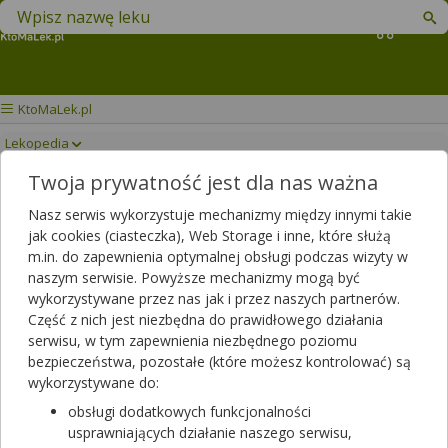
Znajdź lek w swojej okolicy
Koszyk
KtoMaLek.pl
Lekopedia
Twoja prywatność jest dla nas ważna
VIZILATAN DUO
Drukuj/Zapisz
Nasz serwis wykorzystuje mechanizmy między innymi takie
jak cookies (ciasteczka), Web Storage i inne, które służą
m.in. do zapewnienia optymalnej obsługi podczas wizyty w
naszym serwisie. Powyższe mechanizmy mogą być
wykorzystywane przez nas jak i przez naszych partnerów.
Część z nich jest niezbędna do prawidłowego działania
serwisu, w tym zapewnienia niezbędnego poziomu
bezpieczeństwa, pozostałe (które możesz kontrolować) są
wykorzystywane do:
obsługi dodatkowych funkcjonalności
usprawniających działanie naszego serwisu,
Rezerwuj