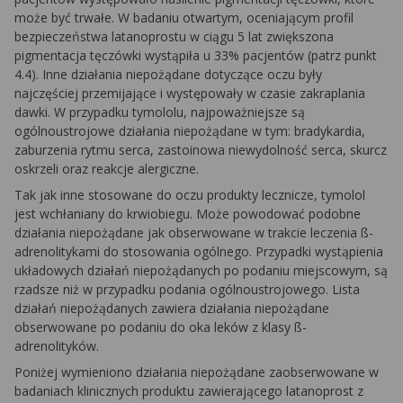
może być trwałe. W badaniu otwartym, oceniającym profil
bezpieczeństwa latanoprostu w ciągu 5 lat zwiększona
pigmentacja tęczówki wystąpiła u 33% pacjentów (patrz punkt
4.4). Inne działania niepożądane dotyczące oczu były
najczęściej przemijające i występowały w czasie zakraplania
dawki. W przypadku tymololu, najpoważniejsze są
ogólnoustrojowe działania niepożądane w tym: bradykardia,
zaburzenia rytmu serca, zastoinowa niewydolność serca, skurcz
oskrzeli oraz reakcje alergiczne.
Tak jak inne stosowane do oczu produkty lecznicze, tymolol
jest wchłaniany do krwiobiegu. Może powodować podobne
działania niepożądane jak obserwowane w trakcie leczenia ß-
adrenolitykami do stosowania ogólnego. Przypadki wystąpienia
układowych działań niepożądanych po podaniu miejscowym, są
rzadsze niż w przypadku podania ogólnoustrojowego. Lista
działań niepożądanych zawiera działania niepożądane
obserwowane po podaniu do oka leków z klasy ß-
adrenolityków.
Poniżej wymieniono działania niepożądane zaobserwowane w
badaniach klinicznych produktu zawierającego latanoprost z