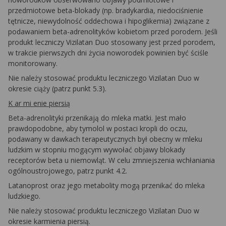
przedmiotowe beta-blokady (np. bradykardia, niedociśnienie
tętnicze, niewydolność oddechowa i hipoglikemia) związane z
podawaniem beta-adrenolityków kobietom przed porodem. Jeśli
produkt leczniczy Vizilatan Duo stosowany jest przed porodem,
w trakcie pierwszych dni życia noworodek powinien być ściśle
monitorowany.
Nie należy stosować produktu leczniczego Vizilatan Duo w
okresie ciąży (patrz punkt 5.3).
K a
r m
i enie piersią
Beta-adrenolityki przenikają do mleka matki. Jest mało
prawdopodobne, aby tymolol w postaci kropli do oczu,
podawany w dawkach terapeutycznych był obecny w mleku
ludzkim w stopniu mogącym wywołać objawy blokady
receptorów beta u niemowląt. W celu zmniejszenia wchłaniania
ogólnoustrojowego, patrz punkt 4.2.
Latanoprost oraz jego metabolity mogą przenikać do mleka
ludzkiego.
Nie należy stosować produktu leczniczego Vizilatan Duo w
okresie karmienia piersią.