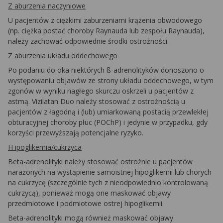
Z aburzenia naczyniowe
U pacjentów z ciężkimi zaburzeniami krążenia obwodowego
(np. ciężka postać choroby Raynauda lub zespołu Raynauda),
należy zachować odpowiednie środki ostrożności.
Z aburzenia układu oddechowego
Po podaniu do oka niektórych ß-adrenolityków donoszono o
występowaniu objawów ze strony układu oddechowego, w tym
zgonów w wyniku nagłego skurczu oskrzeli u pacjentów z
astmą. Vizilatan Duo należy stosować z ostrożnością u
pacjentów z łagodną i (lub) umiarkowaną postacią przewlekłej
obturacyjnej choroby płuc (POChP) i jedynie w przypadku, gdy
korzyści przewyższają potencjalne ryzyko.
H i
poglikemia/cukrzyca
Beta-adrenolityki należy stosować ostrożnie u pacjentów
narażonych na wystąpienie samoistnej hipoglikemii lub chorych
na cukrzycę (szczególnie tych z nieodpowiednio kontrolowaną
cukrzycą), ponieważ mogą one maskować objawy
przedmiotowe i podmiotowe ostrej hipoglikemii.
Beta-adrenolityki mogą również maskować objawy