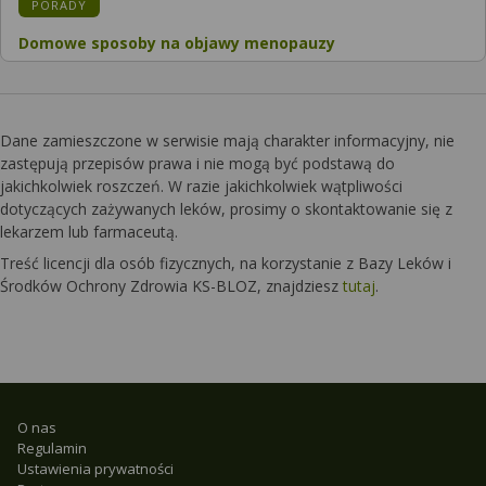
KATEGORIA:
PORADY
Domowe sposoby na objawy menopauzy
Dane zamieszczone w serwisie mają charakter informacyjny, nie
zastępują przepisów prawa i nie mogą być podstawą do
jakichkolwiek roszczeń. W razie jakichkolwiek wątpliwości
dotyczących zażywanych leków, prosimy o skontaktowanie się z
lekarzem lub farmaceutą.
Treść licencji dla osób fizycznych, na korzystanie z Bazy Leków i
Środków Ochrony Zdrowia KS-BLOZ, znajdziesz
tutaj
.
O nas
Regulamin
Ustawienia prywatności