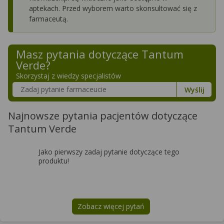
aptekach. Przed wyborem warto skonsultować się z
farmaceutą.
Masz pytania dotyczące
Tantum
Verde
?
Skorzystaj z wiedzy specjalistów
Szukaj w poradnikach o zdrowiu
Wyślij
Najnowsze pytania pacjentów dotyczące
Tantum Verde
Jako pierwszy zadaj pytanie dotyczące tego
produktu!
Zobacz więcej pytań
na temat
Tantum Verde