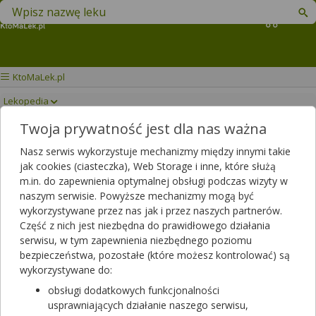
Znajdź lek w swojej okolicy
Koszyk
KtoMaLek.pl
Lekopedia
Twoja prywatność jest dla nas ważna
TANTUM VERDE PŁYN
Drukuj/Zapisz
Nasz serwis wykorzystuje mechanizmy między innymi takie
jak cookies (ciasteczka), Web Storage i inne, które służą
m.in. do zapewnienia optymalnej obsługi podczas wizyty w
naszym serwisie. Powyższe mechanizmy mogą być
wykorzystywane przez nas jak i przez naszych partnerów.
Część z nich jest niezbędna do prawidłowego działania
serwisu, w tym zapewnienia niezbędnego poziomu
bezpieczeństwa, pozostałe (które możesz kontrolować) są
wykorzystywane do:
obsługi dodatkowych funkcjonalności
usprawniających działanie naszego serwisu,
Rezerwuj