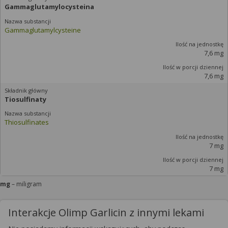
Gammaglutamylocysteina
Gammaglutamylcysteine
7,6 mg
7,6 mg
Tiosulfinaty
Thiosulfinates
7 mg
7 mg
mg
– miligram
Interakcje Olimp Garlicin z innymi lekami