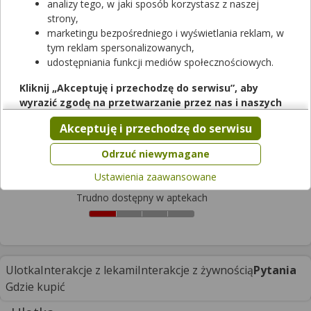
analizy tego, w jaki sposób korzystasz z naszej
strony,
marketingu bezpośredniego i wyświetlania reklam, w
tym reklam spersonalizowanych,
udostępniania funkcji mediów społecznościowych.
Rezerwuj
Kliknij „Akceptuję i przechodzę do serwisu”, aby
wyrazić zgodę na przetwarzanie przez nas i naszych
Olimp Garlicin
partnerów Twoich danych w powyższych celach.
Akceptuję i przechodzę do serwisu
kapsułki
|
-
| 30 kaps.
Pamiętaj, że wyrażenie zgody jest dobrowolne, a wyrażoną
suplement diety
zgodę możesz w każdej chwili cofnąć, możesz też wycofać
Odrzuć niewymagane
Cena zależna od apteki
zgodę na przetwarzanie Twoich danych tylko w niektórych
Ustawienia zaawansowane
celach. Jeżeli chcesz dowiedzieć się więcej lub chcesz
przeprowadzić konfigurację szczegółową, to możesz tego
Trudno dostępny w aptekach
dokonać za pomocą „Ustawień zaawansowanych”.
Więcej informacji na temat wykorzystywania narzędzi
zewnętrznych w naszym serwisie znajdziesz w
Regulaminie
Serwisu
.
Ulotka
Interakcje z lekami
Interakcje z żywnością
Pytania
Gdzie kupić