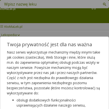
Znajdź lek w swojej okolicy
Koszyk
KtoMaLek.pl
Lekopedia
Twoja prywatność jest dla nas ważna
OLIMP GARLICIN
Drukuj/Zapisz
Nasz serwis wykorzystuje mechanizmy między innymi takie
jak cookies (ciasteczka), Web Storage i inne, które służą
m.in. do zapewnienia optymalnej obsługi podczas wizyty w
naszym serwisie. Powyższe mechanizmy mogą być
wykorzystywane przez nas jak i przez naszych partnerów.
Część z nich jest niezbędna do prawidłowego działania
serwisu, w tym zapewnienia niezbędnego poziomu
bezpieczeństwa, pozostałe (które możesz kontrolować) są
wykorzystywane do:
obsługi dodatkowych funkcjonalności
usprawniających działanie naszego serwisu,