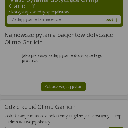
Garlicin
?
Skorzystaj z wiedzy specjalistów
Szukaj w poradnikach o zdrowiu
Wyślij
Najnowsze pytania pacjentów dotyczące
Olimp Garlicin
Jako pierwszy zadaj pytanie dotyczące tego
produktu!
Zobacz więcej pytań
na temat
Olimp Garlicin
Gdzie kupić Olimp Garlicin
Wskaż swoje miasto, a pokażemy Ci gdzie jest dostępny Olimp
Garlicin w Twojej okolicy.