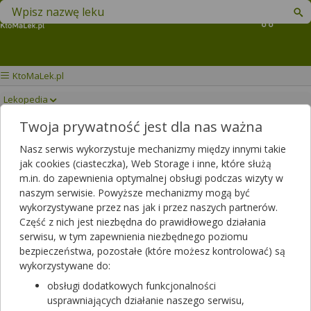
Znajdź lek w swojej okolicy
Koszyk
KtoMaLek.pl
Lekopedia
Twoja prywatność jest dla nas ważna
NA HEMOROIDY
Drukuj/Zapisz
Nasz serwis wykorzystuje mechanizmy między innymi takie
jak cookies (ciasteczka), Web Storage i inne, które służą
m.in. do zapewnienia optymalnej obsługi podczas wizyty w
naszym serwisie. Powyższe mechanizmy mogą być
wykorzystywane przez nas jak i przez naszych partnerów.
Część z nich jest niezbędna do prawidłowego działania
serwisu, w tym zapewnienia niezbędnego poziomu
bezpieczeństwa, pozostałe (które możesz kontrolować) są
wykorzystywane do:
obsługi dodatkowych funkcjonalności
usprawniających działanie naszego serwisu,
Na Hemoroidy