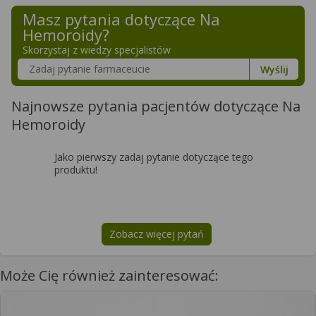
Masz pytania dotyczące
Na
Hemoroidy
?
Skorzystaj z wiedzy specjalistów
Szukaj w poradnikach o zdrowiu
Wyślij
Najnowsze pytania pacjentów dotyczące Na
Hemoroidy
Jako pierwszy zadaj pytanie dotyczące tego
produktu!
Zobacz więcej pytań
na temat
Na Hemoroidy
Może Cię również zainteresować: