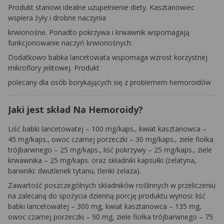
Produkt stanowi idealne uzupełnienie diety. Kasztanowiec
wspiera żyły i drobne naczynia
krwionośne. Ponadto pokrzywa i krwawnik wspomagają
funkcjonowanie naczyń krwionośnych.
Dodatkowo babka lancetowata wspomaga wzrost korzystnej
mikroflory jelitowej. Produkt
polecany dla osób borykających się z problemem hemoroidów
Jaki jest skład Na Hemoroidy?
Liść babki lancetowatej – 100 mg/kaps., kwiat kasztanowca –
45 mg/kaps., owoc czarnej porzeczki – 30 mg/kaps., ziele fiołka
trójbarwnego – 25 mg/kaps., liść pokrzywy – 25 mg/kaps., ziele
krwawnika – 25 mg/kaps. oraz składniki kapsułki (żelatyna,
barwniki: dwutlenek tytanu, tlenki żelaza).
Zawartość poszczególnych składników roślinnych w przeliczeniu
na zalecaną do spożycia dzienną porcję produktu wynosi: liść
babki lancetowatej – 300 mg, kwiat kasztanowca – 135 mg,
owoc czarnej porzeczki – 90 mg, ziele fiołka trójbarwnego – 75