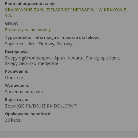
Podmiot odpowiedzialny:
KRAKOWSKIE ZAKŁ. ZIELARSKIE "HERBAPOL" W KRAKOWIE
S.A.
Grupy:
Preparaty na hemoroidy
Typ produktu i informacja o imporcie dla leków:
Suplement diet., Ziołowy, Gotowy
Dostępność:
Sklepy ogólnodostępne, Apteki otwarte, Punkty apteczne,
Sklepy zielarsko-medyczne
Podawanie:
Doustnie
Wydawanie:
Sprzedaż odręczna
Rejestracja:
Zezw.(GIS,PL/DR,HŻ,RK,DEK.,CPNP)
Opakowanie handlowe:
30 kaps.