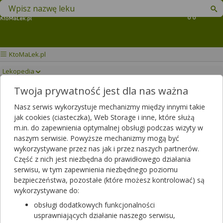
Znajdź lek w swojej okolicy
Koszyk
KtoMaLek.pl
Lekopedia
Twoja prywatność jest dla nas ważna
DUOMEN PROSTATUM
Drukuj/Zapisz
Nasz serwis wykorzystuje mechanizmy między innymi takie
jak cookies (ciasteczka), Web Storage i inne, które służą
m.in. do zapewnienia optymalnej obsługi podczas wizyty w
naszym serwisie. Powyższe mechanizmy mogą być
wykorzystywane przez nas jak i przez naszych partnerów.
Część z nich jest niezbędna do prawidłowego działania
serwisu, w tym zapewnienia niezbędnego poziomu
bezpieczeństwa, pozostałe (które możesz kontrolować) są
wykorzystywane do:
obsługi dodatkowych funkcjonalności
usprawniających działanie naszego serwisu,
Rezerwuj