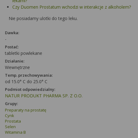
lekami?
Czy Duomen Prostatum wchodzi w interakcje z alkoholem?
Nie posiadamy ulotki do tego leku.
Dawka:
-
Postać:
tabletki powlekane
Działanie:
Wewnętrzne
Temp. przechowywania:
od 15.0° C do 25.0° C
Podmiot odpowiedzialny:
NATUR PRODUKT PHARMA SP. Z O.O.
Grupy:
Preparaty na prostatę
Cynk
Prostata
Selen
Witamina B