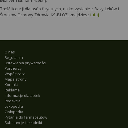
lekarzem lub farmaceutą.
Treść licencji dla osób fizycznych, na korzystanie z Bazy Leków i
Środków Ochrony Zdrowia KS-BLOZ, znajdziesz
tutaj
.
O nas
Regulamin
Ustawienia prywatności
Partnerzy
Współpraca
Mapa strony
Kontakt
Reklama
Informacje dla aptek
Redakcja
Lekopedia
Ziołopedia
Pytania do farmaceutów
Substancje i składniki