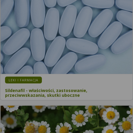
KATEGORIA:
LEKI I FARMACJA
Sildenafil - właściwości, zastosowanie,
przeciwwskazania, skutki uboczne