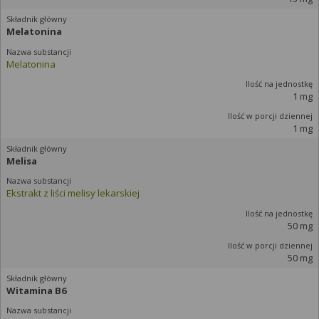
Melatonina
Melatonina
1 mg
1 mg
Melisa
Ekstrakt z liści melisy lekarskiej
50 mg
50 mg
Witamina B6