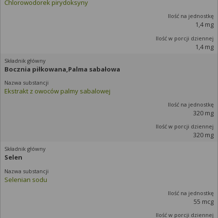
Chlorowodorek pirydoksyny
1,4 mg
1,4 mg
Bocznia piłkowana,Palma sabałowa
Ekstrakt z owoców palmy sabalowej
320 mg
320 mg
Selen
Selenian sodu
55 mcg