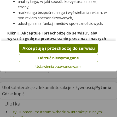
analizy tego, w jaki sposób korzystasz z naszej
strony,
Duomen Prostatum
marketingu bezpośredniego i wyświetlania reklam, w
tym reklam spersonalizowanych,
tabletki powlekane
|
-
| 56 tabl.
udostępniania funkcji mediów społecznościowych.
suplement diety
Cena zależna od apteki
Kliknij „Akceptuję i przechodzę do serwisu”, aby
wyrazić zgodę na przetwarzanie przez nas i naszych
Dostępny w ponad połowie aptek
partnerów Twoich danych w powyższych celach.
Akceptuję i przechodzę do serwisu
Pamiętaj, że wyrażenie zgody jest dobrowolne, a wyrażoną
zgodę możesz w każdej chwili cofnąć, możesz też wycofać
Odrzuć niewymagane
Opakowanie
zgodę na przetwarzanie Twoich danych tylko w niektórych
Ustawienia zaawansowane
celach. Jeżeli chcesz dowiedzieć się więcej lub chcesz
56 tabl.
przeprowadzić konfigurację szczegółową, to możesz tego
dokonać za pomocą „Ustawień zaawansowanych”.
Więcej informacji na temat wykorzystywania narzędzi
Ulotka
Interakcje z lekami
Interakcje z żywnością
Pytania
zewnętrznych w naszym serwisie znajdziesz w
Regulaminie
Gdzie kupić
Serwisu
.
Ulotka
Czy Duomen Prostatum wchodzi w interakcje z innymi