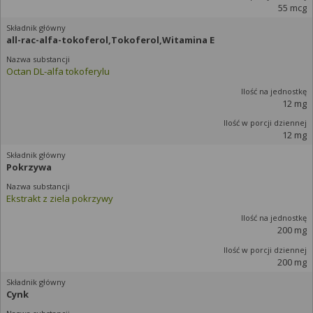
55 mcg
all-rac-alfa-tokoferol,Tokoferol,Witamina E
Octan DL-alfa tokoferylu
12 mg
12 mg
Pokrzywa
Ekstrakt z ziela pokrzywy
200 mg
200 mg
Cynk