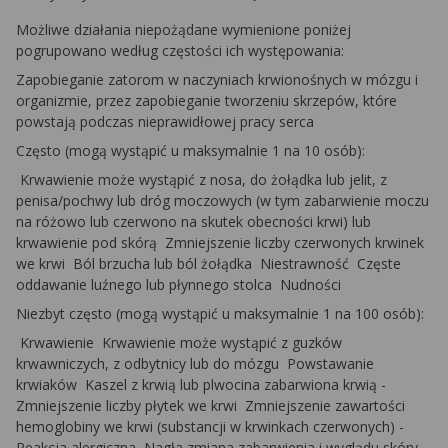
Możliwe działania niepożądane wymienione poniżej
pogrupowano według częstości ich występowania:
Zapobieganie zatorom w naczyniach krwionośnych w mózgu i
organizmie, przez zapobieganie tworzeniu skrzepów, które
powstają podczas nieprawidłowej pracy serca
Często (mogą wystąpić u maksymalnie 1 na 10 osób):
­ Krwawienie może wystąpić z nosa, do żołądka lub jelit, z
penisa/pochwy lub dróg moczowych (w tym zabarwienie moczu
na różowo lub czerwono na skutek obecności krwi) lub
krwawienie pod skórą ­ Zmniejszenie liczby czerwonych krwinek
we krwi ­ Ból brzucha lub ból żołądka ­ Niestrawność ­ Częste
oddawanie luźnego lub płynnego stolca ­ Nudności
Niezbyt często (mogą wystąpić u maksymalnie 1 na 100 osób):
Krwawienie ­ Krwawienie może wystąpić z guzków
krwawniczych, z odbytnicy lub do mózgu ­ Powstawanie
­
krwiaków ­ Kaszel z krwią lub plwocina zabarwiona krwią ­
Zmniejszenie liczby płytek we krwi ­ Zmniejszenie zawartości
hemoglobiny we krwi (substancji w krwinkach czerwonych) ­
Reakcja alergiczna ­ Nagła zmiana zabarwienia i wyglądu skóry ­