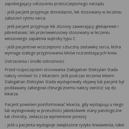
zapobiegający odrzuceniu przeszczepionego narządu.
- jeśli pacjent przyjmuje dronedaron, lek stosowany w leczeniu
zaburzeń rytmu serca.
- jeśli pacjent przyjmuje lek złożony zawierający glekaprewir i
pibrentaswir, lek przeciwwirusowy stosowany w leczeniu
wirusowego zapalenia wątroby typu C.
- jeśli pacjentowi wszczepiono sztuczną zastawkę serca, która
wymaga stałego przyjmowania leków rozrzedzających krew.
Ostrzeżenia i środki ostrożności
Przed rozpoczęciem stosowania Dabigatran Eteksylan Stada
należy omówić to z lekarzem. Jeśli podczas leczenia lekiem
Dabigatran Eteksylan Stada występowały objawy lub pacjent był
poddawany zabiegowi chirurgicznemu należy zwrócić się do
lekarza.
Pacjent powinien poinformować lekarza, gdy występują u niego
lub występowały w przeszłości jakiekolwiek stany patologiczne
lub choroby, zwłaszcza wymienione poniżej:
- jeśli u pacjenta występuje zwiększone ryzyko krwawienia, takie