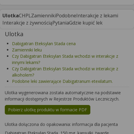
Ulotka
CHPL
Zamienniki
Podobne
Interakcje z lekami
Interakcje z żywnością
Pytania
Gdzie kupić lek
Ulotka
Dabigatran Eteksylan Stada cena
Zamienniki leku
Czy Dabigatran Eteksylan Stada wchodzi w interakcje z
innymi lekami?
Czy Dabigatran Eteksylan Stada wchodzi w interakcje z
alkoholem?
Podobne leki zawierające Dabigatranum etexilatum.
Ulotka wygenerowana została automatycznie na podstawie
informacji dostępnych w Rejestrze Produktów Leczniczych.
Pobierz ulotkę produktu w formacie PDF
Ulotka dołączona do opakowania: informacja dla pacjenta
Dabigatran Eteksylan Stada, 150 mg, kapsułki, twarde