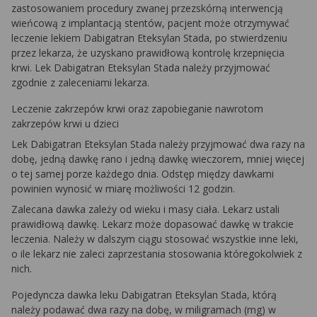
zastosowaniem procedury zwanej przezskórną interwencją
wieńcową z implantacją stentów, pacjent może otrzymywać
leczenie lekiem Dabigatran Eteksylan Stada, po stwierdzeniu
przez lekarza, że uzyskano prawidłową kontrolę krzepnięcia
krwi. Lek Dabigatran Eteksylan Stada należy przyjmować
zgodnie z zaleceniami lekarza.
Leczenie zakrzepów krwi oraz zapobieganie nawrotom
zakrzepów krwi u dzieci
Lek Dabigatran Eteksylan Stada należy przyjmować dwa razy na
dobę, jedną dawkę rano i jedną dawkę wieczorem, mniej więcej
o tej samej porze każdego dnia. Odstęp między dawkami
powinien wynosić w miarę możliwości 12 godzin.
Zalecana dawka zależy od wieku i masy ciała. Lekarz ustali
prawidłową dawkę. Lekarz może dopasować dawkę w trakcie
leczenia. Należy w dalszym ciągu stosować wszystkie inne leki,
o ile lekarz nie zaleci zaprzestania stosowania któregokolwiek z
nich.
Pojedyncza dawka leku Dabigatran Eteksylan Stada, którą
należy podawać dwa razy na dobę, w miligramach (mg) w