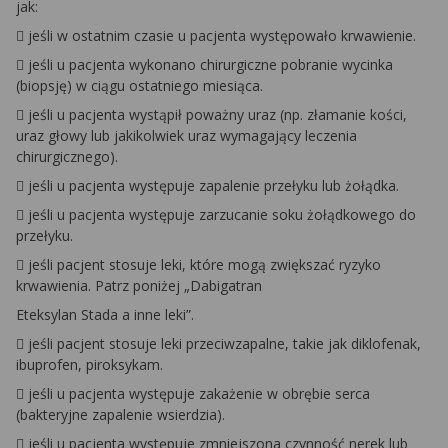
jak:
 jeśli w ostatnim czasie u pacjenta występowało krwawienie.
 jeśli u pacjenta wykonano chirurgiczne pobranie wycinka
(biopsję) w ciągu ostatniego miesiąca.
 jeśli u pacjenta wystąpił poważny uraz (np. złamanie kości,
uraz głowy lub jakikolwiek uraz wymagający leczenia
chirurgicznego).
 jeśli u pacjenta występuje zapalenie przełyku lub żołądka.
 jeśli u pacjenta występuje zarzucanie soku żołądkowego do
przełyku.
 jeśli pacjent stosuje leki, które mogą zwiększać ryzyko
krwawienia. Patrz poniżej „Dabigatran
Eteksylan Stada a inne leki”.
 jeśli pacjent stosuje leki przeciwzapalne, takie jak diklofenak,
ibuprofen, piroksykam.
 jeśli u pacjenta występuje zakażenie w obrębie serca
(bakteryjne zapalenie wsierdzia).
 jeśli u pacjenta występuje zmniejszona czynność nerek lub