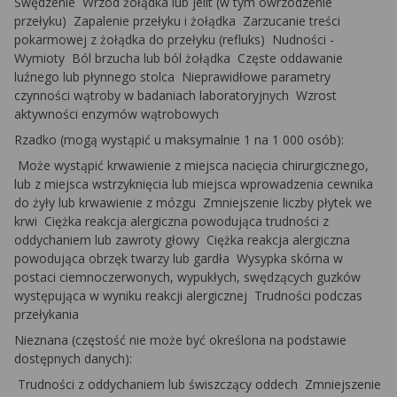
Swędzenie ­ Wrzód żołądka lub jelit (w tym owrzodzenie
przełyku) ­ Zapalenie przełyku i żołądka ­ Zarzucanie treści
pokarmowej z żołądka do przełyku (refluks) ­ Nudności ­
Wymioty ­ Ból brzucha lub ból żołądka ­ Częste oddawanie
luźnego lub płynnego stolca ­ Nieprawidłowe parametry
czynności wątroby w badaniach laboratoryjnych ­ Wzrost
aktywności enzymów wątrobowych
Rzadko (mogą wystąpić u maksymalnie 1 na 1 000 osób):
­ Może wystąpić krwawienie z miejsca nacięcia chirurgicznego,
lub z miejsca wstrzyknięcia lub miejsca wprowadzenia cewnika
do żyły lub krwawienie z mózgu ­ Zmniejszenie liczby płytek we
krwi ­ Ciężka reakcja alergiczna powodująca trudności z
oddychaniem lub zawroty głowy ­ Ciężka reakcja alergiczna
powodująca obrzęk twarzy lub gardła ­ Wysypka skórna w
postaci ciemnoczerwonych, wypukłych, swędzących guzków
występująca w wyniku reakcji alergicznej ­ Trudności podczas
przełykania
Nieznana (częstość nie może być określona na podstawie
dostępnych danych):
­ Trudności z oddychaniem lub świszczący oddech ­ Zmniejszenie