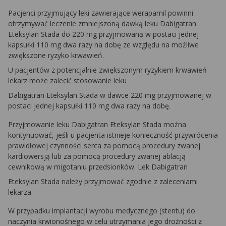
Pacjenci przyjmujący leki zawierające werapamil powinni
otrzymywać leczenie zmniejszoną dawką leku Dabigatran
Eteksylan Stada do 220 mg przyjmowaną w postaci jednej
kapsułki 110 mg dwa razy na dobę ze względu na możliwe
zwiększone ryzyko krwawień.
U pacjentów z potencjalnie zwiększonym ryzykiem krwawień
lekarz może zalecić stosowanie leku
Dabigatran Eteksylan Stada w dawce 220 mg przyjmowanej w
postaci jednej kapsułki 110 mg dwa razy na dobę.
Przyjmowanie leku Dabigatran Eteksylan Stada można
kontynuować, jeśli u pacjenta istnieje konieczność przywrócenia
prawidłowej czynności serca za pomocą procedury zwanej
kardiowersją lub za pomocą procedury zwanej ablacją
cewnikową w migotaniu przedsionków. Lek Dabigatran
Eteksylan Stada należy przyjmować zgodnie z zaleceniami
lekarza.
W przypadku implantacji wyrobu medycznego (stentu) do
naczynia krwionośnego w celu utrzymania jego drożności z