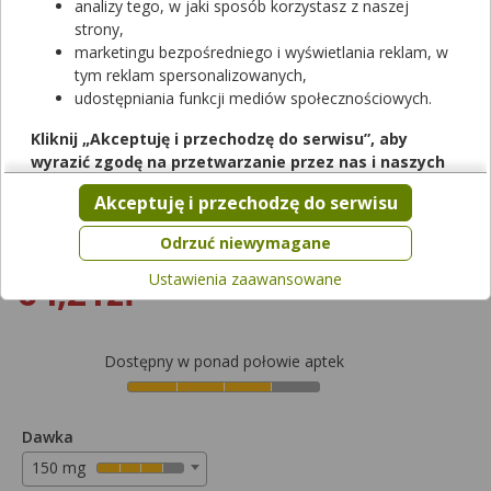
analizy tego, w jaki sposób korzystasz z naszej
Rezerwuj
strony,
marketingu bezpośredniego i wyświetlania reklam, w
tym reklam spersonalizowanych,
Dabigatran Eteksylan Stada
udostępniania funkcji mediów społecznościowych.
kapsułki twarde
|
150 mg
| 60 kaps.
lek na receptę
|
refundowany
|
65+
Kliknij „Akceptuję i przechodzę do serwisu”, aby
wyrazić zgodę na przetwarzanie przez nas i naszych
od 0,00 zł do 64,21 zł
partnerów Twoich danych w powyższych celach.
Akceptuję i przechodzę do serwisu
Wybierz odpłatność
Pamiętaj, że wyrażenie zgody jest dobrowolne, a wyrażoną
zgodę możesz w każdej chwili cofnąć, możesz też wycofać
Odrzuć niewymagane
zgodę na przetwarzanie Twoich danych tylko w niektórych
64,21zł
Ustawienia zaawansowane
celach. Jeżeli chcesz dowiedzieć się więcej lub chcesz
przeprowadzić konfigurację szczegółową, to możesz tego
dokonać za pomocą „Ustawień zaawansowanych”.
Dostępny w ponad połowie aptek
Więcej informacji na temat wykorzystywania narzędzi
zewnętrznych w naszym serwisie znajdziesz w
Regulaminie
Serwisu
.
Dawka
150 mg