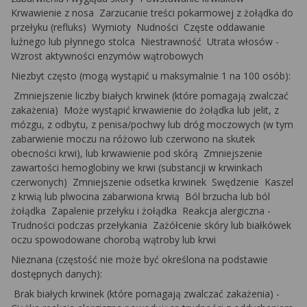
Krwawienie z nosa ­ Zarzucanie treści pokarmowej z żołądka do
przełyku (refluks) ­ Wymioty ­ Nudności ­ Częste oddawanie
luźnego lub płynnego stolca ­ Niestrawność ­ Utrata włosów ­
Wzrost aktywności enzymów wątrobowych
Niezbyt często (mogą wystąpić u maksymalnie 1 na 100 osób):
Zmniejszenie liczby białych krwinek (które pomagają zwalczać
zakażenia) ­ Może wystąpić krwawienie do żołądka lub jelit, z
mózgu, z odbytu, z penisa/pochwy lub dróg moczowych (w tym
zabarwienie moczu na różowo lub czerwono na skutek
obecności krwi), lub krwawienie pod skórą ­ Zmniejszenie
zawartości hemoglobiny we krwi (substancji w krwinkach
czerwonych) ­ Zmniejszenie odsetka krwinek ­ Swędzenie ­ Kaszel
z krwią lub plwocina zabarwiona krwią ­ Ból brzucha lub ból
­
żołądka ­ Zapalenie przełyku i żołądka ­ Reakcja alergiczna ­
Trudności podczas przełykania ­ Zażółcenie skóry lub białkówek
oczu spowodowane chorobą wątroby lub krwi
Nieznana (częstość nie może być określona na podstawie
dostępnych danych):
­ Brak białych krwinek (które pomagają zwalczać zakażenia) ­