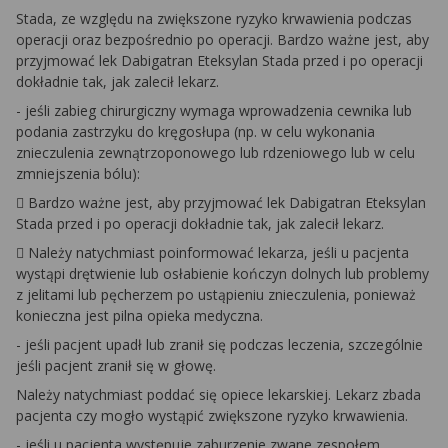
Stada, ze względu na zwiększone ryzyko krwawienia podczas
operacji oraz bezpośrednio po operacji. Bardzo ważne jest, aby
przyjmować lek Dabigatran Eteksylan Stada przed i po operacji
dokładnie tak, jak zalecił lekarz.
- jeśli zabieg chirurgiczny wymaga wprowadzenia cewnika lub
podania zastrzyku do kręgosłupa (np. w celu wykonania
znieczulenia zewnątrzoponowego lub rdzeniowego lub w celu
zmniejszenia bólu):
 Bardzo ważne jest, aby przyjmować lek Dabigatran Eteksylan
Stada przed i po operacji dokładnie tak, jak zalecił lekarz.
 Należy natychmiast poinformować lekarza, jeśli u pacjenta
wystąpi drętwienie lub osłabienie kończyn dolnych lub problemy
z jelitami lub pęcherzem po ustąpieniu znieczulenia, ponieważ
konieczna jest pilna opieka medyczna.
- jeśli pacjent upadł lub zranił się podczas leczenia, szczególnie
jeśli pacjent zranił się w głowę.
Należy natychmiast poddać się opiece lekarskiej. Lekarz zbada
pacjenta czy mogło wystąpić zwiększone ryzyko krwawienia.
- jeśli u pacjenta występuje zaburzenie zwane zespołem