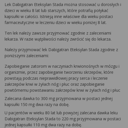
Lek Dabigatran Eteksylan Stada można stosować u dorosłych i
dzieci w wieku 8 lat lub starszych, które potrafią połykać
kapsułki w całości. Istnieją inne właściwe dla wieku postaci
farmaceutyczne w leczeniu dzieci w wieku poniżej 8 lat.
Ten lek należy zawsze przyjmować zgodnie z zaleceniami
lekarza. W razie wątpliwości należy zwrócić się do lekarza.
Należy przyjmować lek Dabigatran Eteksylan Stada zgodnie z
poniższymi zaleceniami:
Zapobieganie zatorom w naczyniach krwionośnych w mózgu i
organizmie, przez zapobieganie tworzeniu skrzepów, które
powstają podczas nieprawidłowej pracy serca i leczenie
zakrzepów krwi w żyłach nóg i płuc oraz zapobieganie
powtórnemu powstawaniu zakrzepów krwi w żyłach nóg i płuc
Zalecana dawka to 300 mg przyjmowana w postaci jednej
kapsułki 150 mg dwa razy na dobę.
U pacjentów w wieku 80 lat lub powyżej zalecana dawka leku
Dabigatran Eteksylan Stada to 220 mg przyjmowana w postaci
jednej kapsułki 110 mg dwa razy na dobę.