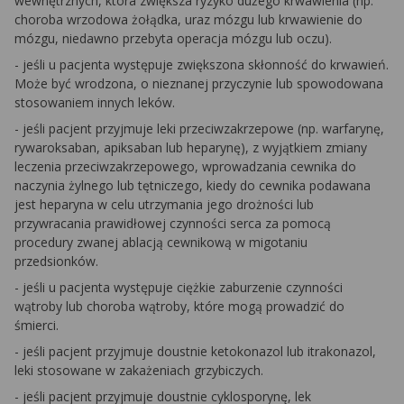
wewnętrznych, która zwiększa ryzyko dużego krwawienia (np.
choroba wrzodowa żołądka, uraz mózgu lub krwawienie do
mózgu, niedawno przebyta operacja mózgu lub oczu).
- jeśli u pacjenta występuje zwiększona skłonność do krwawień.
Może być wrodzona, o nieznanej przyczynie lub spowodowana
stosowaniem innych leków.
- jeśli pacjent przyjmuje leki przeciwzakrzepowe (np. warfarynę,
rywaroksaban, apiksaban lub heparynę), z wyjątkiem zmiany
leczenia przeciwzakrzepowego, wprowadzania cewnika do
naczynia żylnego lub tętniczego, kiedy do cewnika podawana
jest heparyna w celu utrzymania jego drożności lub
przywracania prawidłowej czynności serca za pomocą
procedury zwanej ablacją cewnikową w migotaniu
przedsionków.
- jeśli u pacjenta występuje ciężkie zaburzenie czynności
wątroby lub choroba wątroby, które mogą prowadzić do
śmierci.
- jeśli pacjent przyjmuje doustnie ketokonazol lub itrakonazol,
leki stosowane w zakażeniach grzybiczych.
- jeśli pacjent przyjmuje doustnie cyklosporynę, lek