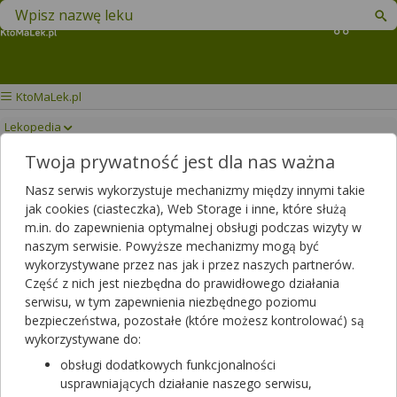
Znajdź lek w swojej okolicy
Koszyk
KtoMaLek.pl
Lekopedia
Twoja prywatność jest dla nas ważna
DABIGATRAN
Drukuj/Zapisz
Nasz serwis wykorzystuje mechanizmy między innymi takie
ETEKSYLAN STADA
jak cookies (ciasteczka), Web Storage i inne, które służą
m.in. do zapewnienia optymalnej obsługi podczas wizyty w
naszym serwisie. Powyższe mechanizmy mogą być
wykorzystywane przez nas jak i przez naszych partnerów.
Część z nich jest niezbędna do prawidłowego działania
serwisu, w tym zapewnienia niezbędnego poziomu
bezpieczeństwa, pozostałe (które możesz kontrolować) są
wykorzystywane do:
obsługi dodatkowych funkcjonalności
usprawniających działanie naszego serwisu,