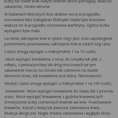
liczby lub nawet brak białych krwinek (które pomagają zwalczać
zakażenia) ­ Utrata włosów
W badaniach klinicznych ilość ataków serca w przypadku
stosowania leku Dabigatran Eteksylan Stada była ilościowo
większa niż w przypadku stosowania warfaryny. Ogólna liczba
wystąpień była mała.
Leczenie zakrzepów krwi w żyłach nóg i płuc oraz zapobieganie
powtórnemu powstawaniu zakrzepów krwi w żyłach nóg i płuc
Często (mogą wystąpić u maksymalnie 1 na 10 osób):
­ Może wystąpić krwawienie z nosa, do żołądka lub jelit, z
odbytu, z penisa/pochwy lub dróg moczowych (w tym
zabarwienie moczu na różowo lub czerwono na skutek
obecności krwi), lub krwawienie pod skórą ­ Niestrawność
Niezbyt często (mogą wystąpić u maksymalnie 1 na 100 osób):
Krwawienie ­ Może wystąpić krwawienie do stawu lub z powodu
­
urazu ­ Może wystąpić krwawienie z guzków krwawniczych ­
Zmniejszenie liczby czerwonych krwinek we krwi ­ Powstawanie
krwiaków ­ Kaszel z krwią lub plwocina zabarwiona krwią ­
Reakcja alergiczna ­ Nagła zmiana zabarwienia i wyglądu skóry ­