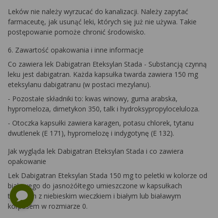
Leków nie należy wyrzucać do kanalizacji. Należy zapytać
farmaceutę, jak usunąć leki, których się już nie używa. Takie
postępowanie pomoże chronić środowisko.
6. Zawartość opakowania i inne informacje
Co zawiera lek Dabigatran Eteksylan Stada - Substancją czynną
leku jest dabigatran. Każda kapsułka twarda zawiera 150 mg
eteksylanu dabigatranu (w postaci mezylanu).
- Pozostałe składniki to: kwas winowy, guma arabska,
hypromeloza, dimetykon 350, talk i hydroksypropyloceluloza.
- Otoczka kapsułki zawiera karagen, potasu chlorek, tytanu
dwutlenek (E 171), hypromelozę i indygotynę (E 132).
Jak wygląda lek Dabigatran Eteksylan Stada i co zawiera
opakowanie
Lek Dabigatran Eteksylan Stada 150 mg to peletki w kolorze od
białawego do jasnożółtego umieszczone w kapsułkach
twardych z niebieskim wieczkiem i białym lub białawym
korpusem w rozmiarze 0.