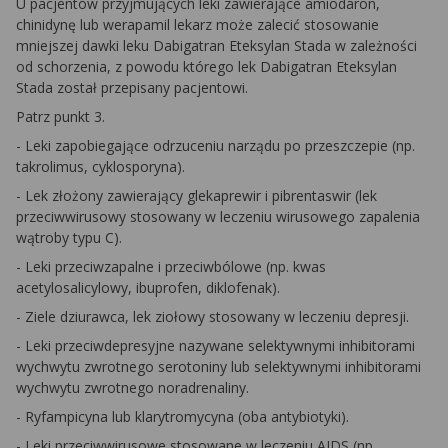
U pacjentów przyjmujących leki zawierające amiodaron,
chinidynę lub werapamil lekarz może zalecić stosowanie
mniejszej dawki leku Dabigatran Eteksylan Stada w zależności
od schorzenia, z powodu którego lek Dabigatran Eteksylan
Stada został przepisany pacjentowi.
Patrz punkt 3.
- Leki zapobiegające odrzuceniu narządu po przeszczepie (np.
takrolimus, cyklosporyna).
- Lek złożony zawierający glekaprewir i pibrentaswir (lek
przeciwwirusowy stosowany w leczeniu wirusowego zapalenia
wątroby typu C).
- Leki przeciwzapalne i przeciwbólowe (np. kwas
acetylosalicylowy, ibuprofen, diklofenak).
- Ziele dziurawca, lek ziołowy stosowany w leczeniu depresji.
- Leki przeciwdepresyjne nazywane selektywnymi inhibitorami
wychwytu zwrotnego serotoniny lub selektywnymi inhibitorami
wychwytu zwrotnego noradrenaliny.
- Ryfampicyna lub klarytromycyna (oba antybiotyki).
- Leki przeciwwirusowe stosowane w leczeniu AIDS (np.