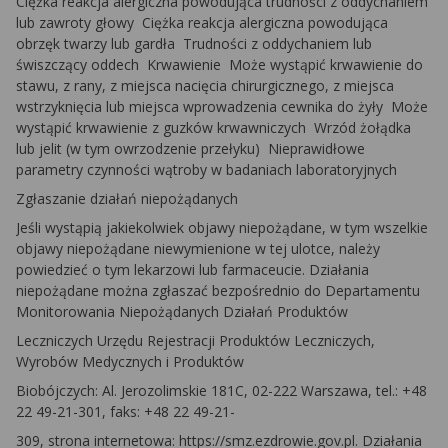
Ciężka reakcja alergiczna powodująca trudności z oddychaniem
lub zawroty głowy ­ Ciężka reakcja alergiczna powodująca
obrzęk twarzy lub gardła ­ Trudności z oddychaniem lub
świszczący oddech ­ Krwawienie ­ Może wystąpić krwawienie do
stawu, z rany, z miejsca nacięcia chirurgicznego, z miejsca
wstrzyknięcia lub miejsca wprowadzenia cewnika do żyły ­ Może
wystąpić krwawienie z guzków krwawniczych ­ Wrzód żołądka
lub jelit (w tym owrzodzenie przełyku) ­ Nieprawidłowe
parametry czynności wątroby w badaniach laboratoryjnych
Zgłaszanie działań niepożądanych
Jeśli wystąpią jakiekolwiek objawy niepożądane, w tym wszelkie
objawy niepożądane niewymienione w tej ulotce, należy
powiedzieć o tym lekarzowi lub farmaceucie. Działania
niepożądane można zgłaszać bezpośrednio do Departamentu
Monitorowania Niepożądanych Działań Produktów
Leczniczych Urzędu Rejestracji Produktów Leczniczych,
Wyrobów Medycznych i Produktów
Biobójczych: Al. Jerozolimskie 181C, 02-222 Warszawa, tel.: +48
22 49-21-301, faks: +48 22 49-21-
309, strona internetowa: https://smz.ezdrowie.gov.pl. Działania