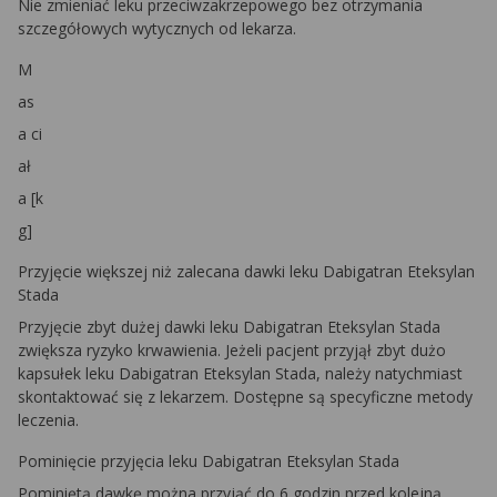
Nie zmieniać leku przeciwzakrzepowego bez otrzymania
szczegółowych wytycznych od lekarza.
M
as
a ci
ał
a [k
g]
Przyjęcie większej niż zalecana dawki leku Dabigatran Eteksylan
Stada
Przyjęcie zbyt dużej dawki leku Dabigatran Eteksylan Stada
zwiększa ryzyko krwawienia. Jeżeli pacjent przyjął zbyt dużo
kapsułek leku Dabigatran Eteksylan Stada, należy natychmiast
skontaktować się z lekarzem. Dostępne są specyficzne metody
leczenia.
Pominięcie przyjęcia leku Dabigatran Eteksylan Stada
Pominiętą dawkę można przyjąć do 6 godzin przed kolejną