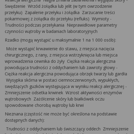
Swędzenie ­ Wrzód żołądka lub jelit (w tym owrzodzenie
przełyku) ­ Zapalenie przełyku i żołądka ­ Zarzucanie treści
pokarmowej z żołądka do przełyku (refluks) ­ Wymioty ­
Trudności podczas przełykania ­ Nieprawidłowe parametry
czynności wątroby w badaniach laboratoryjnych
Rzadko (mogą wystąpić u maksymalnie 1 na 1 000 osób):
Może wystąpić krwawienie do stawu, z miejsca nacięcia
chirurgicznego, z rany, z miejsca wstrzyknięcia lub miejsca
wprowadzenia cewnika do żyły ­ Ciężka reakcja alergiczna
­
powodująca trudności z oddychaniem lub zawroty głowy ­
Ciężka reakcja alergiczna powodująca obrzęk twarzy lub gardła
­ Wysypka skórna w postaci ciemnoczerwonych, wypukłych,
swędzących guzków występująca w wyniku reakcji alergicznej ­
Zmniejszenie odsetka krwinek ­ Wzrost aktywności enzymów
wątrobowych ­ Zażółcenie skóry lub białkówek oczu
spowodowane chorobą wątroby lub krwi
Nieznana (częstość nie może być określona na podstawie
dostępnych danych):
­ Trudności z oddychaniem lub świszczący oddech ­ Zmniejszenie