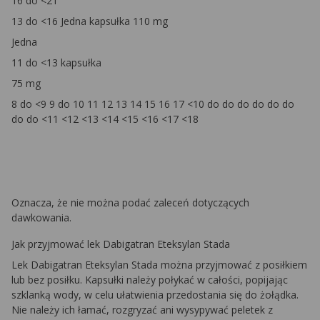
16 do <21
13 do <16 Jedna kapsułka 110 mg
Jedna
11 do <13 kapsułka
75 mg
8 do <9 9 do 10 11 12 13 14 15 16 17 <10 do do do do do do
do do <11 <12 <13 <14 <15 <16 <17 <18
Oznacza, że nie można podać zaleceń dotyczących
dawkowania.
Jak przyjmować lek Dabigatran Eteksylan Stada
Lek Dabigatran Eteksylan Stada można przyjmować z posiłkiem
lub bez posiłku. Kapsułki należy połykać w całości, popijając
szklanką wody, w celu ułatwienia przedostania się do żołądka.
Nie należy ich łamać, rozgryzać ani wysypywać peletek z