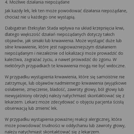
4. Możliwe działania niepożądane
Jak każdy lek, lek ten może powodować działania niepożądane,
chociaż nie u każdego one wystąpią.
Dabigatran Eteksylan Stada wpływa na układ krzepnięcia krwi,
dlatego większość działań niepożądanych dotyczy takich
objawów, jak siniaki lub krwawienia. Może wystąpić duże lub
silne krwawienie, które jest najpoważniejszym działaniem
niepożądanym i niezależnie od lokalizacji może prowadzić do
kalectwa, zagrażać życiu, a nawet prowadzić do zgonu. W
niektórych przypadkach te krwawienia mogą nie być widoczne.
W przypadku wystąpienia krwawienia, które się samoistnie nie
zatrzymuje, lub objawów nadmiernego krwawienia (wyjątkowe
osłabienie, zmęczenie, bladość, zawroty głowy, ból głowy lub
niewyjaśniony obrzęk) należy natychmiast skontaktować się z
lekarzem. Lekarz może zdecydować o objęciu pacjenta ścisłą
obserwacją lub zmienić lek.
W przypadku wystąpienia poważnej reakcji alergicznej, która
może powodować trudności w oddychaniu lub zawroty głowy,
należy natychmiast skontaktować się z lekarzem.