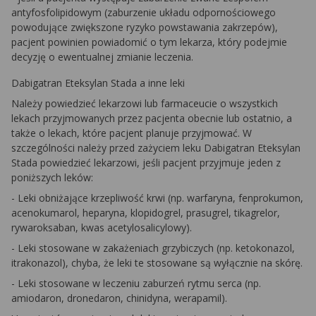
antyfosfolipidowym (zaburzenie układu odpornościowego
powodujące zwiększone ryzyko powstawania zakrzepów),
pacjent powinien powiadomić o tym lekarza, który podejmie
decyzję o ewentualnej zmianie leczenia.
Dabigatran Eteksylan Stada a inne leki
Należy powiedzieć lekarzowi lub farmaceucie o wszystkich
lekach przyjmowanych przez pacjenta obecnie lub ostatnio, a
także o lekach, które pacjent planuje przyjmować. W
szczególności należy przed zażyciem leku Dabigatran Eteksylan
Stada powiedzieć lekarzowi, jeśli pacjent przyjmuje jeden z
poniższych leków:
- Leki obniżające krzepliwość krwi (np. warfaryna, fenprokumon,
acenokumarol, heparyna, klopidogrel, prasugrel, tikagrelor,
rywaroksaban, kwas acetylosalicylowy).
- Leki stosowane w zakażeniach grzybiczych (np. ketokonazol,
itrakonazol), chyba, że leki te stosowane są wyłącznie na skórę.
- Leki stosowane w leczeniu zaburzeń rytmu serca (np.
amiodaron, dronedaron, chinidyna, werapamil).