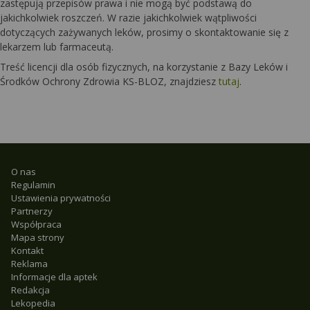
zastępują przepisów prawa i nie mogą być podstawą do
jakichkolwiek roszczeń. W razie jakichkolwiek wątpliwości
dotyczących zażywanych leków, prosimy o skontaktowanie się z
lekarzem lub farmaceutą.
Treść licencji dla osób fizycznych, na korzystanie z Bazy Leków i
Środków Ochrony Zdrowia KS-BLOZ, znajdziesz
tutaj
.
O nas
Regulamin
Ustawienia prywatności
Partnerzy
Współpraca
Mapa strony
Kontakt
Reklama
Informacje dla aptek
Redakcja
Lekopedia