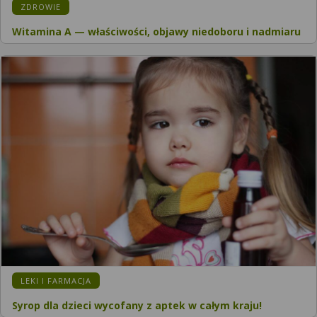
KATEGORIA:
ZDROWIE
Witamina A — właściwości, objawy niedoboru i nadmiaru
KATEGORIA:
LEKI I FARMACJA
Syrop dla dzieci wycofany z aptek w całym kraju!