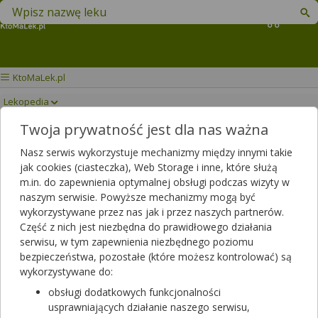
Znajdź lek w swojej okolicy
Koszyk
KtoMaLek.pl
Lekopedia
Twoja prywatność jest dla nas ważna
KOMORA INHALACYJNA
Drukuj/Zapisz
Nasz serwis wykorzystuje mechanizmy między innymi takie
AEROCHAMBER PLUS
jak cookies (ciasteczka), Web Storage i inne, które służą
m.in. do zapewnienia optymalnej obsługi podczas wizyty w
naszym serwisie. Powyższe mechanizmy mogą być
wykorzystywane przez nas jak i przez naszych partnerów.
Część z nich jest niezbędna do prawidłowego działania
serwisu, w tym zapewnienia niezbędnego poziomu
bezpieczeństwa, pozostałe (które możesz kontrolować) są
wykorzystywane do:
obsługi dodatkowych funkcjonalności
usprawniających działanie naszego serwisu,