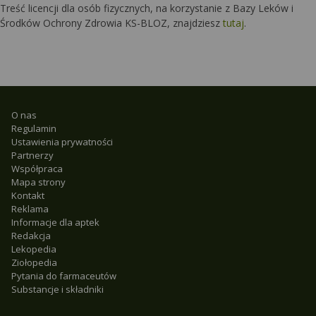
Treść licencji dla osób fizycznych, na korzystanie z Bazy Leków i
Środków Ochrony Zdrowia KS-BLOZ, znajdziesz
tutaj
.
O nas
Regulamin
Ustawienia prywatności
Partnerzy
Współpraca
Mapa strony
Kontakt
Reklama
Informacje dla aptek
Redakcja
Lekopedia
Ziołopedia
Pytania do farmaceutów
Substancje i składniki