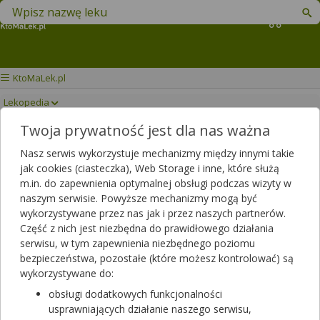
Znajdź lek w swojej okolicy
Koszyk
KtoMaLek.pl
Lekopedia
Twoja prywatność jest dla nas ważna
ACTIVE BALANS
Drukuj/Zapisz
Nasz serwis wykorzystuje mechanizmy między innymi takie
BIOCANTO
jak cookies (ciasteczka), Web Storage i inne, które służą
m.in. do zapewnienia optymalnej obsługi podczas wizyty w
naszym serwisie. Powyższe mechanizmy mogą być
wykorzystywane przez nas jak i przez naszych partnerów.
Część z nich jest niezbędna do prawidłowego działania
serwisu, w tym zapewnienia niezbędnego poziomu
bezpieczeństwa, pozostałe (które możesz kontrolować) są
wykorzystywane do:
obsługi dodatkowych funkcjonalności
usprawniających działanie naszego serwisu,