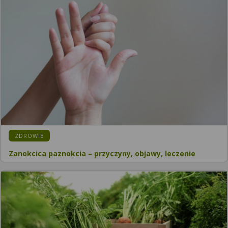
KATEGORIA:
ZDROWIE
Zanokcica paznokcia – przyczyny, objawy, leczenie