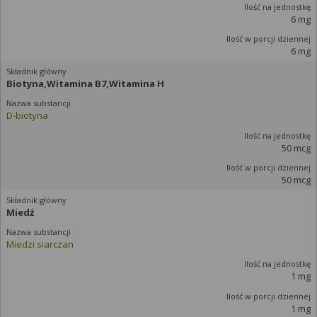
6 mg
6 mg
Biotyna,Witamina B7,Witamina H
D-biotyna
50 mcg
50 mcg
Miedź
Miedzi siarczan
1 mg
1 mg