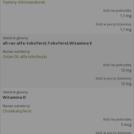
Tiaminy chlorowodorek
1,1 mg
1,1 mg
all-rac-alfa-tokoferol,Tokoferol,Witamina E
Octan DL-alfa tokoferylu
12 mg
12 mg
Witamina D
Cholekalcyferol
5 mcg