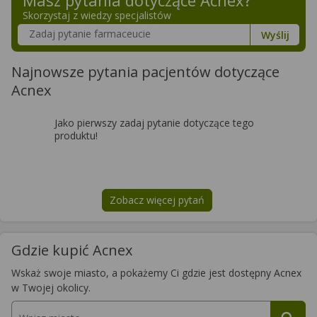
Skorzystaj z wiedzy specjalistów
Szukaj w poradnikach o zdrowiu
Wyślij
Najnowsze pytania pacjentów dotyczące
Acnex
Jako pierwszy zadaj pytanie dotyczące tego
produktu!
Zobacz więcej pytań
na temat
Acnex
Gdzie kupić Acnex
Wskaż swoje miasto, a pokażemy Ci gdzie jest dostępny Acnex
w Twojej okolicy.