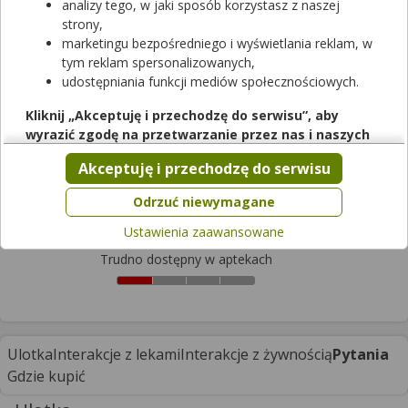
analizy tego, w jaki sposób korzystasz z naszej
strony,
marketingu bezpośredniego i wyświetlania reklam, w
tym reklam spersonalizowanych,
udostępniania funkcji mediów społecznościowych.
Rezerwuj
Kliknij „Akceptuję i przechodzę do serwisu”, aby
wyrazić zgodę na przetwarzanie przez nas i naszych
Acnex
partnerów Twoich danych w powyższych celach.
Akceptuję i przechodzę do serwisu
kapsułki
|
-
| 30 kaps.
Pamiętaj, że wyrażenie zgody jest dobrowolne, a wyrażoną
suplement diety
zgodę możesz w każdej chwili cofnąć, możesz też wycofać
Odrzuć niewymagane
Cena zależna od apteki
zgodę na przetwarzanie Twoich danych tylko w niektórych
Ustawienia zaawansowane
celach. Jeżeli chcesz dowiedzieć się więcej lub chcesz
przeprowadzić konfigurację szczegółową, to możesz tego
Trudno dostępny w aptekach
dokonać za pomocą „Ustawień zaawansowanych”.
Więcej informacji na temat wykorzystywania narzędzi
zewnętrznych w naszym serwisie znajdziesz w
Regulaminie
Serwisu
.
Ulotka
Interakcje z lekami
Interakcje z żywnością
Pytania
Gdzie kupić