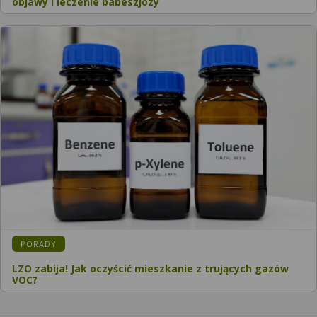
objawy i leczenie babeszjozy
KATEGORIA:
PORADY
LZO zabija! Jak oczyścić mieszkanie z trujących gazów
VOC?