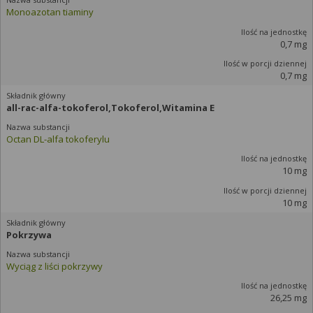
Monoazotan tiaminy
0,7 mg
0,7 mg
all-rac-alfa-tokoferol,Tokoferol,Witamina E
Octan DL-alfa tokoferylu
10 mg
10 mg
Pokrzywa
Wyciąg z liści pokrzywy
26,25 mg