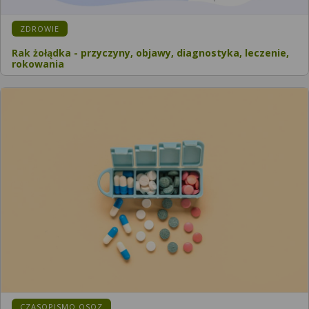
KATEGORIA:
ZDROWIE
Rak żołądka - przyczyny, objawy, diagnostyka, leczenie,
rokowania
KATEGORIA:
CZASOPISMO OSOZ