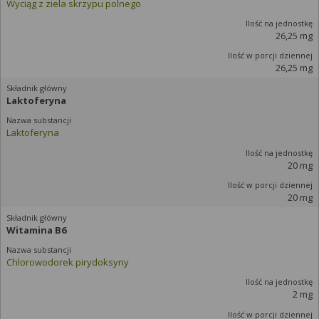
Wyciąg z ziela skrzypu polnego
26,25 mg
26,25 mg
Laktoferyna
Laktoferyna
20 mg
20 mg
Witamina B6
Chlorowodorek pirydoksyny
2 mg