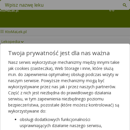
Znajdź lek w swojej okolicy
Koszyk
KtoMaLek.pl
Lekopedia
Twoja prywatność jest dla nas ważna
ACNEX KAPSUŁKI
Drukuj/Zapisz
Nasz serwis wykorzystuje mechanizmy między innymi takie
jak cookies (ciasteczka), Web Storage i inne, które służą
m.in. do zapewnienia optymalnej obsługi podczas wizyty w
naszym serwisie. Powyższe mechanizmy mogą być
wykorzystywane przez nas jak i przez naszych partnerów.
Część z nich jest niezbędna do prawidłowego działania
serwisu, w tym zapewnienia niezbędnego poziomu
bezpieczeństwa, pozostałe (które możesz kontrolować) są
wykorzystywane do:
obsługi dodatkowych funkcjonalności
usprawniających działanie naszego serwisu,