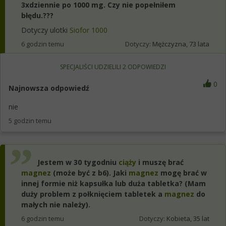
3xdziennie po 1000 mg. Czy nie popełniłem
błędu.???
Dotyczy ulotki
Siofor 1000
6 godzin temu
Dotyczy:
Mężczyzna, 73 lata
SPECJALIŚCI UDZIELILI
2
ODPOWIEDZI
0
Najnowsza odpowiedź
nie
5 godzin temu
Jestem w 30 tygodniu
ciąży
i muszę brać
magnez
(może być z b6). Jaki
magnez
mogę brać w
innej formie niż kapsułka lub duża tabletka? (Mam
duży problem z połknięciem tabletek a
magnez
do
małych nie należy).
6 godzin temu
Dotyczy:
Kobieta, 35 lat