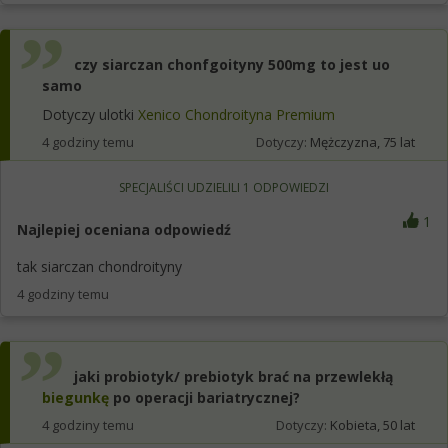
czy siarczan chonfgoityny 500mg to jest uo
samo
Dotyczy ulotki
Xenico Chondroityna Premium
4 godziny temu
Dotyczy:
Mężczyzna, 75 lat
SPECJALIŚCI UDZIELILI
1
ODPOWIEDZI
1
Najlepiej oceniana odpowiedź
tak siarczan chondroityny
4 godziny temu
jaki probiotyk/ prebiotyk brać na przewlekłą
biegunkę
po operacji bariatrycznej?
4 godziny temu
Dotyczy:
Kobieta, 50 lat