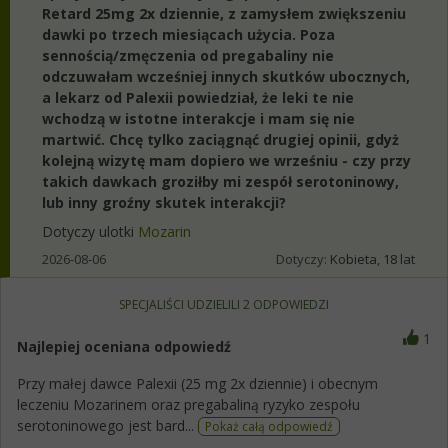
Retard 25mg 2x dziennie, z zamysłem zwiększeniu
dawki po trzech miesiącach użycia. Poza
sennością/zmęczenia od pregabaliny nie
odczuwałam wcześniej innych skutków ubocznych,
a lekarz od Palexii powiedział, że leki te nie
wchodzą w istotne interakcje i mam się nie
martwić. Chcę tylko zaciągnąć drugiej opinii, gdyż
kolejną wizytę mam dopiero we wrześniu - czy przy
takich dawkach groziłby mi zespół serotoninowy,
lub inny groźny skutek interakcji?
Dotyczy ulotki
Mozarin
2026-08-06
Dotyczy:
Kobieta, 18 lat
SPECJALIŚCI UDZIELILI
2
ODPOWIEDZI
1
Najlepiej oceniana odpowiedź
Przy małej dawce Palexii (25 mg 2x dziennie) i obecnym
leczeniu Mozarinem oraz pregabaliną ryzyko zespołu
serotoninowego jest bard...
Pokaż całą odpowiedź