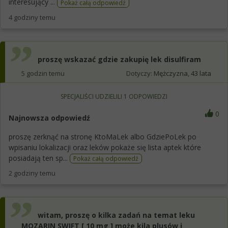
interesujący ...
Pokaż całą odpowiedź
4 godziny temu
proszę wskazać gdzie zakupię lek disulfiram
5 godzin temu
Dotyczy:
Mężczyzna, 43 lata
SPECJALIŚCI UDZIELILI
1
ODPOWIEDZI
0
Najnowsza odpowiedź
proszę zerknąć na stronę KtoMaLek albo GdziePoLek po
wpisaniu lokalizacji oraz leków pokaże się lista aptek które
posiadają ten sp...
Pokaż całą odpowiedź
2 godziny temu
witam, proszę o kilka zadań na temat leku
MOZARIN SWIFT [ 10 mg ] może kila plusów i