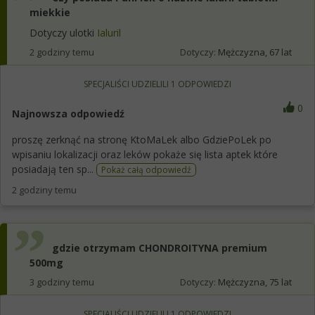
miekkie
Dotyczy ulotki
Ialuril
2 godziny temu
Dotyczy:
Mężczyzna, 67 lat
SPECJALIŚCI UDZIELILI
1
ODPOWIEDZI
0
Najnowsza odpowiedź
proszę zerknąć na stronę KtoMaLek albo GdziePoLek po
wpisaniu lokalizacji oraz leków pokaże się lista aptek które
posiadają ten sp...
Pokaż całą odpowiedź
2 godziny temu
gdzie otrzymam CHONDROITYNA premium
500mg
3 godziny temu
Dotyczy:
Mężczyzna, 75 lat
SPECJALIŚCI UDZIELILI
1
ODPOWIEDZI