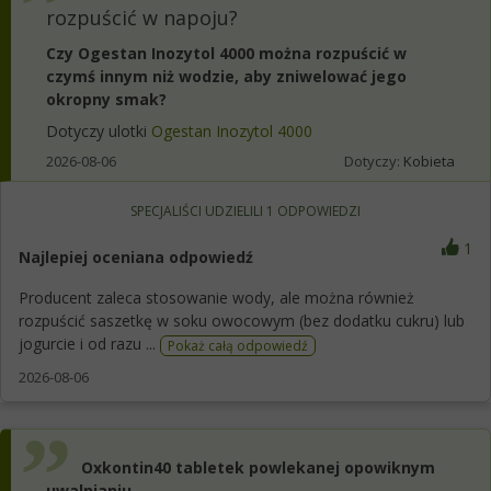
rozpuścić w napoju?
Czy Ogestan Inozytol 4000 można rozpuścić w
czymś innym niż wodzie, aby zniwelować jego
okropny smak?
Dotyczy ulotki
Ogestan Inozytol 4000
2026-08-06
Dotyczy:
Kobieta
SPECJALIŚCI UDZIELILI
1
ODPOWIEDZI
1
Najlepiej oceniana odpowiedź
Producent zaleca stosowanie wody, ale można również
rozpuścić saszetkę w soku owocowym (bez dodatku cukru) lub
jogurcie i od razu ...
Pokaż całą odpowiedź
2026-08-06
Oxkontin40 tabletek powlekanej opowiknym
uwalnianiu