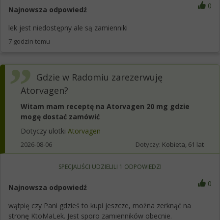
0
Najnowsza odpowiedź
lek jest niedostępny ale są zamienniki
7 godzin temu
Gdzie w Radomiu zarezerwuję
Atorvagen?
Witam mam receptę na Atorvagen 20 mg gdzie
mogę dostać zamówić
Dotyczy ulotki
Atorvagen
2026-08-06
Dotyczy:
Kobieta, 61 lat
SPECJALIŚCI UDZIELILI
1
ODPOWIEDZI
0
Najnowsza odpowiedź
wątpię czy Pani gdzieś to kupi jeszcze, można zerknąć na
stronę KtoMaLek. Jest sporo zamienników obecnie.