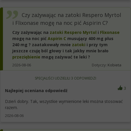
Czy zażywając na zatoki Respero Myrtol
i Flixonase mogę na noc pić Aspirin C?
Czy zażywając na
zatoki
Respero Myrtol
i
Flixonase
mogę na noc pić
Aspirin C
musujący 400 mg plus
240 mg ? zaatakowały mnie
zatoki
i przy tym
jeszcze czuję ból głowy i tak jakby mnie brało
przeziębienie
mogę zażywać te leki ?
2026-08-06
Dotyczy:
Kobieta
SPECJALIŚCI UDZIELILI
3
ODPOWIEDZI
3
Najlepiej oceniana odpowiedź
Dzień dobry. Tak, wszystkie wymienione leki można stosować
razem.
2026-08-06