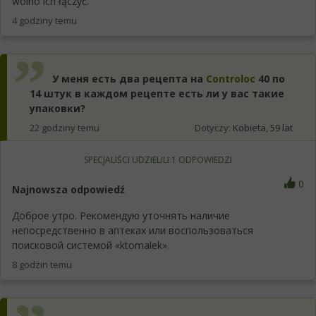
wolno ich łączyć.
4 godziny temu
У меня есть два рецепта на
Controloc
40 по
14 штук в каждом рецепте есть ли у вас такие
упаковки?
22 godziny temu
Dotyczy:
Kobieta, 59 lat
SPECJALIŚCI UDZIELILI
1
ODPOWIEDZI
0
Najnowsza odpowiedź
Доброе утро. Рекомендую уточнять наличие
непосредственно в аптеках или воспользоваться
поисковой системой «ktomalek».
8 godzin temu