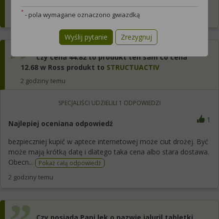
to proszę o wysłanie Structuactiv500 60 kaps
*
- pola wymagane oznaczono gwiazdką
2 godziny temu
Dotyczy:
Mężczyzna
czy cena 44.82 to produkt ten sam co cena
12.68 w Ross produkt to
STRUCTUACTIV
2 godziny temu
SPECJALIŚCI UDZIELILI
1
ODPOWIEDZI
1
Najlepiej oceniana odpowiedź
bezpieczniej kupić w aptece internetowej może ciut drożej. Być
może mają krótką datę i dlatego taka cena albo stara dostawa.
Obecn...
Pokaż całą odpowiedź
2 godziny temu
Czy posiada Pani lek o nazwie ialuril tabletki