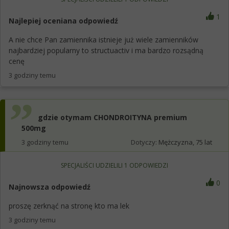
1
Najlepiej oceniana odpowiedź
A nie chce Pan zamiennika istnieje już wiele zamienników
najbardziej popularny to structuactiv i ma bardzo rozsądną
cenę
3 godziny temu
gdzie otymam CHONDROITYNA premium
500mg
3 godziny temu
Dotyczy:
Mężczyzna, 75 lat
SPECJALIŚCI UDZIELILI
1
ODPOWIEDZI
0
Najnowsza odpowiedź
proszę zerknąć na stronę kto ma lek
3 godziny temu