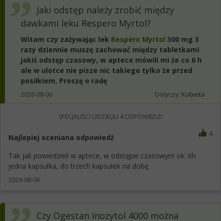
Jaki odstęp należy zrobić między
dawkami leku Respero Myrtol?
Witam czy zażywając lek
Respero Myrtol
300 mg 3
razy dziennie muszę zachować między tabletkami
jakiś odstęp czasowy, w aptece mówili mi że co 6 h
ale w ulotce nie pisze nic takiego tylko że przed
posiłkiem. Proszę o radę
2026-08-06
Dotyczy:
Kobieta
SPECJALIŚCI UDZIELILI
4
ODPOWIEDZI
4
Najlepiej oceniana odpowiedź
Tak jak powiedzieli w aptece, w odstępie czasowym ok. 6h
jedna kapsułka, do trzech kapsułek na dobę.
2026-08-06
Czy Ogestan Inozytol 4000 można