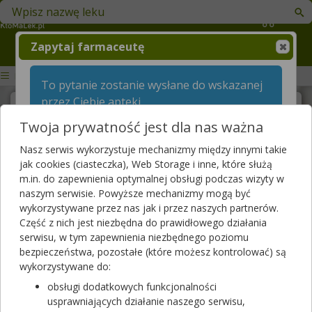
Znajdź lek w swojej okolicy
Koszyk
Zapytaj farmaceutę
KtoMaLek.pl
To pytanie zostanie wysłane do wskazanej
przez Ciebie apteki
Zapytaj farmaceutę
Twoja prywatność jest dla nas ważna
Treść pytania
Treść pytania
Nasz serwis wykorzystuje mechanizmy między innymi takie
jak cookies (ciasteczka), Web Storage i inne, które służą
m.in. do zapewnienia optymalnej obsługi podczas wizyty w
naszym serwisie. Powyższe mechanizmy mogą być
Wyślij pytanie
wykorzystywane przez nas jak i przez naszych partnerów.
Część z nich jest niezbędna do prawidłowego działania
Wiek osoby, której dotyczy pytanie
Pytania do farmaceutów
serwisu, w tym zapewnienia niezbędnego poziomu
bezpieczeństwa, pozostałe (które możesz kontrolować) są
wykorzystywane do:
Płeć osoby, której dotyczy pytanie
Wszystkie pytania
obsługi dodatkowych funkcjonalności
Kobieta
Mężczyzna
usprawniających działanie naszego serwisu,
Szukaj w zadanych już pytaniach