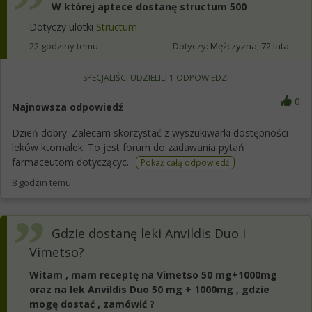
W której aptece dostanę structum 500
Dotyczy ulotki
Structum
22 godziny temu
Dotyczy:
Mężczyzna, 72 lata
SPECJALIŚCI UDZIELILI
1
ODPOWIEDZI
0
Najnowsza odpowiedź
Dzień dobry. Zalecam skorzystać z wyszukiwarki dostępności
leków ktomalek. To jest forum do zadawania pytań
farmaceutom dotyczącyc...
Pokaż całą odpowiedź
8 godzin temu
Gdzie dostanę leki Anvildis Duo i
Vimetso?
Witam , mam receptę na Vimetso 50 mg+1000mg
oraz na lek Anvildis Duo 50 mg + 1000mg , gdzie
mogę dostać , zamówić ?