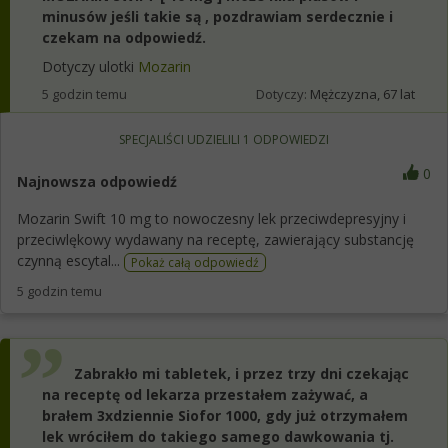
minusów jeśli takie są , pozdrawiam serdecznie i
czekam na odpowiedź.
Dotyczy ulotki
Mozarin
5 godzin temu
Dotyczy:
Mężczyzna, 67 lat
SPECJALIŚCI UDZIELILI
1
ODPOWIEDZI
0
Najnowsza odpowiedź
Mozarin Swift 10 mg to nowoczesny lek przeciwdepresyjny i
przeciwlękowy wydawany na receptę, zawierający substancję
czynną escytal...
Pokaż całą odpowiedź
5 godzin temu
Zabrakło mi tabletek, i przez trzy dni czekając
na receptę od lekarza przestałem zażywać, a
brałem 3xdziennie Siofor 1000, gdy już otrzymałem
lek wróciłem do takiego samego dawkowania tj.