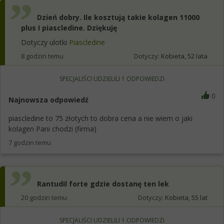
Dzień dobry. Ile kosztują takie kolagen 11000
plus I piascledine. Dziękuję
Dotyczy ulotki
Piascledine
8 godzin temu
Dotyczy:
Kobieta, 52 lata
SPECJALIŚCI UDZIELILI
1
ODPOWIEDZI
0
Najnowsza odpowiedź
piascledine to 75 złotych to dobra cena a nie wiem o jaki
kolagen Pani chodzi (firma)
7 godzin temu
Rantudil forte gdzie dostanę ten lek
20 godzin temu
Dotyczy:
Kobieta, 55 lat
SPECJALIŚCI UDZIELILI
1
ODPOWIEDZI