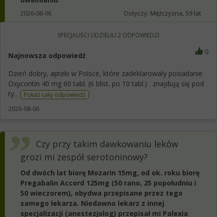
2026-08-06
Dotyczy:
Mężczyzna, 59 lat
SPECJALIŚCI UDZIELILI
2
ODPOWIEDZI
0
Najnowsza odpowiedź
Dzień dobry, apteki w Polsce, które zadeklarowały posiadanie
Oxycontin 40 mg 60 tabl. (6 blist. po 10 tabl.) . znajdują się pod
ty...
Pokaż całą odpowiedź
2026-08-06
Czy przy takim dawkowaniu leków
grozi mi zespół serotoninowy?
Od dwóch lat biorę Mozarin 15mg, od ok. roku biorę
Pregabalin Accord 125mg (50 rano, 25 popołudniu i
50 wieczorem), obydwa przepisane przez tego
samego lekarza. Niedawno lekarz z innej
specjalizacji (anestezjolog) przepisał mi Palexia