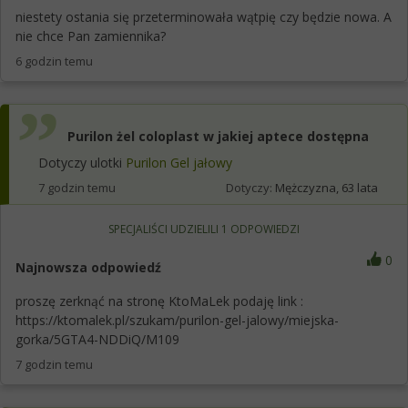
niestety ostania się przeterminowała wątpię czy będzie nowa. A
nie chce Pan zamiennika?
6 godzin temu
Purilon żel coloplast w jakiej aptece dostępna
Dotyczy ulotki
Purilon Gel jałowy
7 godzin temu
Dotyczy:
Mężczyzna, 63 lata
SPECJALIŚCI UDZIELILI
1
ODPOWIEDZI
0
Najnowsza odpowiedź
proszę zerknąć na stronę KtoMaLek podaję link :
https://ktomalek.pl/szukam/purilon-gel-jalowy/miejska-
gorka/5GTA4-NDDiQ/M109
7 godzin temu