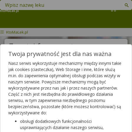
Znajdź lek w swojej okolicy
Koszyk
KtoMaLek.pl
Zapytaj farmaceutę
Twoja prywatność jest dla nas ważna
Treść pytania
Nasz serwis wykorzystuje mechanizmy między innymi takie
jak cookies (ciasteczka), Web Storage i inne, które służą
m.in. do zapewnienia optymalnej obsługi podczas wizyty w
naszym serwisie. Powyższe mechanizmy mogą być
Wyślij pytanie
wykorzystywane przez nas jak i przez naszych partnerów.
Część z nich jest niezbędna do prawidłowego działania
Kobieta
serwisu, w tym zapewnienia niezbędnego poziomu
bezpieczeństwa, pozostałe (które możesz kontrolować) są
wykorzystywane do:
Kobieta w wieku: 51-60 lat
obsługi dodatkowych funkcjonalności
usprawniających działanie naszego serwisu,
Szukaj w zadanych już pytaniach