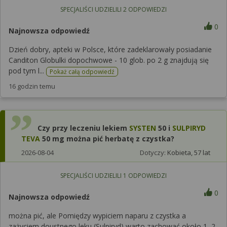
SPECJALIŚCI UDZIELILI
2
ODPOWIEDZI
0
Najnowsza odpowiedź
Dzień dobry, apteki w Polsce, które zadeklarowały posiadanie
Canditon Globulki dopochwowe - 10 glob. po 2 g znajdują się
pod tym l...
Pokaż całą odpowiedź
16 godzin temu
Czy przy leczeniu lekiem
SYSTEN
50 i
SULPIRYD
TEVA
50 mg można pić herbatę z czystka?
2026-08-04
Dotyczy:
Kobieta, 57 lat
SPECJALIŚCI UDZIELILI
1
ODPOWIEDZI
0
Najnowsza odpowiedź
można pić, ale Pomiędzy wypiciem naparu z czystka a
zażyciem doustnego leku (Sulpiryd) warto zachować około 1–2