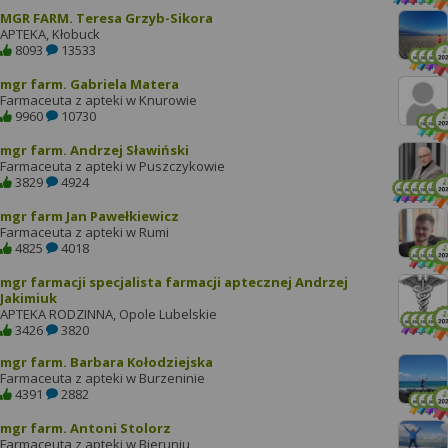
MGR FARM. Teresa Grzyb-Sikora
APTEKA, Kłobuck
8093
13533
mgr farm. Gabriela Matera
Farmaceuta z apteki w Knurowie
9960
10730
mgr farm. Andrzej Sławiński
Farmaceuta z apteki w Puszczykowie
3829
4924
mgr farm Jan Pawełkiewicz
Farmaceuta z apteki w Rumi
4825
4018
mgr farmacji specjalista farmacji aptecznej Andrzej
Jakimiuk
APTEKA RODZINNA, Opole Lubelskie
3426
3820
mgr farm. Barbara Kołodziejska
Farmaceuta z apteki w Burzeninie
4391
2882
mgr farm. Antoni Stolorz
Farmaceuta z apteki w Bieruniu