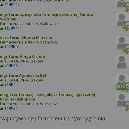
Farmaceuta z apteki w Brzegu Dolnemu
82
124
mgr farm. specjalista farmacji aptecznej Renata
Woźniak
Farmaceuta z apteki w Gułtowach
115
114
dr n. farm. Aldona Minecka
Farmaceuta z apteki w Sosnowcu
107
92
mgr farm. Kinga Cichoń
APTEKA OLIWNA, Kraków
42
56
mgr farm Agnieszka Dyl
APTEKA OLIWNA, Kraków
16
31
magister farmacji, specjalista farmacji aptecznej
Paulina Biskupska
Farmaceuta z apteki w Warszawie
14
31
Najaktywniejsi farmaceuci w tym tygodniu