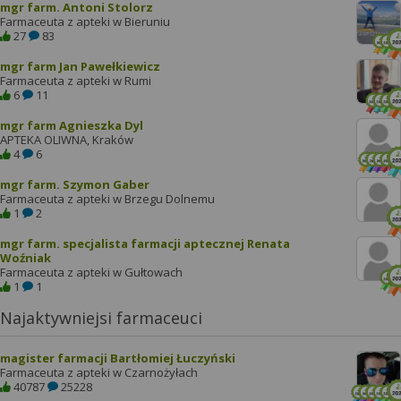
mgr farm. Antoni Stolorz
Farmaceuta z apteki w Bieruniu
27
83
mgr farm Jan Pawełkiewicz
Farmaceuta z apteki w Rumi
6
11
mgr farm Agnieszka Dyl
APTEKA OLIWNA, Kraków
4
6
mgr farm. Szymon Gaber
Farmaceuta z apteki w Brzegu Dolnemu
1
2
mgr farm. specjalista farmacji aptecznej Renata
Woźniak
Farmaceuta z apteki w Gułtowach
1
1
Najaktywniejsi farmaceuci
magister farmacji Bartłomiej Łuczyński
Farmaceuta z apteki w Czarnożyłach
40787
25228