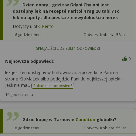
Dzien̈ dobry , gdzie w Gdyni Chyloni jest
dostépny lek na recepté Peritol 4 mg 20 tabl ?To
lek na apetyt dla pieska z niewydolnościà nerek
Dotyczy ulotki
Peritol
16 godzin temu
Dotyczy:
Kobieta, 58 lat
SPECJALIŚCI UDZIELILI
1
ODPOWIEDZI
0
Najnowsza odpowiedź
lek jest ten dostępny w hurtowniach. albo zerknie Pani na
stronę KtoMaLek albo podejdzie Pani do najbliższej apteki i
jeśli nie ma...
Pokaż całą odpowiedź
16 godzin temu
Gdzie kupię w Tarnowie
Canditon
globulki?
18 godzin temu
Dotyczy:
Kobieta, 55 lat