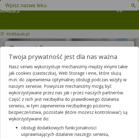
Znajdź lek w swojej okolicy
Koszyk
KtoMaLek.pl
Zapytaj farmaceutę
Twoja prywatność jest dla nas ważna
Treść pytania
Nasz serwis wykorzystuje mechanizmy między innymi takie
jak cookies (ciasteczka), Web Storage i inne, które służą
m.in. do zapewnienia optymalnej obsługi podczas wizyty w
naszym serwisie. Powyższe mechanizmy mogą być
Wyślij pytanie
wykorzystywane przez nas jak i przez naszych partnerów.
Część z nich jest niezbędna do prawidłowego działania
Pytania do farmaceutów
serwisu, w tym zapewnienia niezbędnego poziomu
bezpieczeństwa, pozostałe (które możesz kontrolować) są
wykorzystywane do:
Wszystkie pytania
obsługi dodatkowych funkcjonalności
usprawniających działanie naszego serwisu,
Szukaj w zadanych już pytaniach