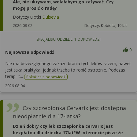
Ale, nie ukrywam, wolałabym go zażywać. Czy
mogę prosić o radę?
Dotyczy ulotki
Dulsevia
2026-08-02
Dotyczy:
Kobieta, 19 lat
SPECJALIŚCI UDZIELILI
1
ODPOWIEDZI
0
Najnowsza odpowiedź
Nie ma bezwzględnego zakazu brania tych leków razem, nawet
jest taka praktyka, jednak trzeba to robić ostrożnie. Podczas
terapii t...
Pokaż całą odpowiedź
2026-08-04
Czy szczepionka Cervarix jest dostępna
nieodpłatnie dla 17-latka?
Dzień dobry czy lek szczepionka cervarix jest
bezpłatna dla dziecka 17lat?W internecie pisze że