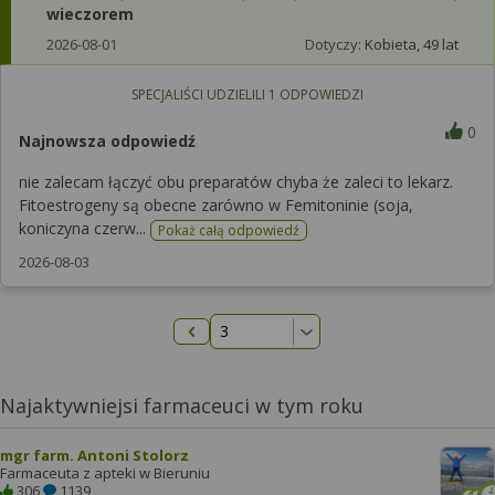
wieczorem
2026-08-01
Dotyczy:
Kobieta, 49 lat
SPECJALIŚCI UDZIELILI
1
ODPOWIEDZI
0
Najnowsza odpowiedź
nie zalecam łączyć obu preparatów chyba że zaleci to lekarz.
Fitoestrogeny są obecne zarówno w Femitoninie (soja,
koniczyna czerw...
Pokaż całą odpowiedź
2026-08-03
Poprzednia strona
Najaktywniejsi farmaceuci w tym roku
mgr farm. Antoni Stolorz
Farmaceuta z apteki w Bieruniu
306
1139