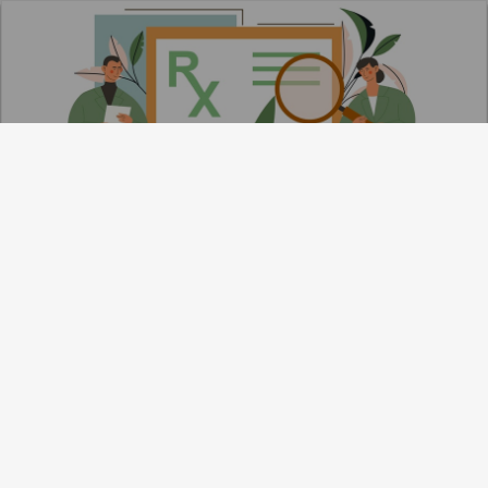
CZASOPISMO OSOZ
Rekordowa sprzedaż konopi medycznych w aptekach.
Już 830 tys. opakowań