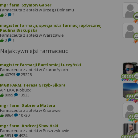
mgr farm. Szymon Gaber
Farmaceuta z apteki w Brzegu Dolnemu
2
3
magister farmacji, specjalista farmacji aptecznej
Paulina Biskupska
Farmaceuta z apteki w Warszawie
0
1
Najaktywniejsi farmaceuci
magister farmacji Bartłomiej Łuczyński
Farmaceuta z apteki w Czarnożyłach
40795
25228
MGR FARM. Teresa Grzyb-Sikora
APTEKA, Kłobuck
8095
13533
mgr farm. Gabriela Matera
Farmaceuta z apteki w Knurowie
9964
10730
mgr farm. Andrzej Sławiński
Farmaceuta z apteki w Puszczykowie
3831
4924