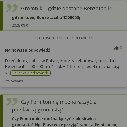
Gromnik – gdzie dostanę Benzetacil?
gdzie kupię Benzetacil a 1200000j
2026-08-01
SPECJALIŚCI UDZIELILI
1
ODPOWIEDZI
0
Najnowsza odpowiedź
Dzień dobry, apteki w Polsce, które zadeklarowały posiadanie
Benzetacil 1 200 000 j.m. 1 fiol. + 1 fiol.rozp. po 4 ml., znajdują
s...
Pokaż całą odpowiedź
2026-08-03
Czy Femitoninę można łączyć z
pluskwicą groniastą?
Czy Femitoninę można łączyć z pluskwicą
groniastą? Np. Pluskwicę przyjąć rano, a Femitoninę