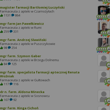
magister farmacji Bartłomiej Łuczyński
Farmaceuta z apteki w Czarnożyłach
1131
864
mgr farm Jan Pawełkiewicz
Farmaceuta z apteki w Rumi
259
331
mgr farm. Andrzej Sławiński
Farmaceuta z apteki w Puszczykowie
98
254
mgr farm. Szymon Gaber
Farmaceuta z apteki w Brzegu Dolnemu
84
125
mgr farm. specjalista farmacji aptecznej Renata
Woźniak
Farmaceuta z apteki w Gułtowach
117
116
dr n. farm. Aldona Minecka
Farmaceuta z apteki w Sosnowcu
107
92
mgr farm. Kinga Cichoń