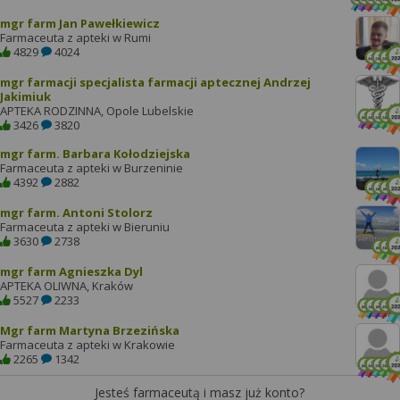
mgr farm Jan Pawełkiewicz
Farmaceuta z apteki w Rumi
4829
4024
mgr farmacji specjalista farmacji aptecznej Andrzej
Jakimiuk
APTEKA RODZINNA, Opole Lubelskie
3426
3820
mgr farm. Barbara Kołodziejska
Farmaceuta z apteki w Burzeninie
4392
2882
mgr farm. Antoni Stolorz
Farmaceuta z apteki w Bieruniu
3630
2738
mgr farm Agnieszka Dyl
APTEKA OLIWNA, Kraków
5527
2233
Mgr farm Martyna Brzezińska
Farmaceuta z apteki w Krakowie
2265
1342
Jesteś farmaceutą i masz już konto?