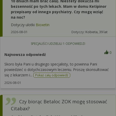
10 dniach mam brać cała). Niestety dokucza mi
bezsenność po tych lekach. Mam w domu Ketipinor
przepisany od innego psychiatry. Czy mogę wziąć
na noc?
Dotyczy ulotki
Bioxetin
2026-08-01
Dotyczy:
Kobieta, 39 lat
SPECJALIŚCI UDZIELILI
1
ODPOWIEDZI
0
Najnowsza odpowiedź
Skoro była Pani u drugiego specjalisty, to powinna Pani
powiedzieć o dotychczasowym leczeniu. Proszę skonsultować
się z lekarzem i...
Pokaż całą odpowiedź
2026-08-01
Czy biorąc Betaloc ZOK mogę stosować
Citabax?