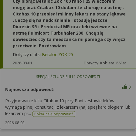
Czy biorąc Betaloc Zok 100 rano i 25 wieczorem
mogę brać Citabax 10 dodam że choruję na astmę .
Citabax 10 przepisał mi inny lekarz na stany lękowe
. Leczę się na nadciśnienie i stosuję jeszcze
Diuresin SR i Preductal MR oraz leki wziewne na
astmę Pulmicort Turbuhaler 200 .Chcę się
dowiedzieć czy ta mieszanka mi pomaga czy wręcz
przeciwnie .Pozdrawiam
Dotyczy ulotki
Betaloc ZOK 25
2026-08-01
Dotyczy:
Kobieta, 66 lat
SPECJALIŚCI UDZIELILI
1
ODPOWIEDZI
0
Najnowsza odpowiedź
Przyjmowanie leku Citabax 10 przy Pani zestawie leków
wymaga pilnej konsultacji z lekarzem (najlepiej kardiologiem lub
lekarzem pr...
Pokaż całą odpowiedź
2026-08-03