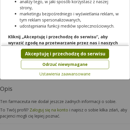
analizy tego, w jaki sposób korzystasz z naszej
strony,
marketingu bezpośredniego i wyświetlania reklam, w
tym reklam spersonalizowanych,
udostępniania funkcji mediów społecznościowych.
Kliknij „Akceptuję i przechodzę do serwisu”, aby
wyrazić zgodę na przetwarzanie przez nas i naszych
Czy chcesz wysłać pytanie do apteki,
partnerów Twoich danych w powyższych celach.
w której pracuje ten farmaceuta?
Akceptuję i przechodzę do serwisu
Pamiętaj, że wyrażenie zgody jest dobrowolne, a wyrażoną
zgodę możesz w każdej chwili cofnąć, możesz też wycofać
Zapytaj teraz
Odrzuć niewymagane
zgodę na przetwarzanie Twoich danych tylko w niektórych
Ustawienia zaawansowane
celach. Jeżeli chcesz dowiedzieć się więcej lub chcesz
przeprowadzić konfigurację szczegółową, to możesz tego
Opis
dokonać za pomocą „Ustawień zaawansowanych”.
Więcej informacji na temat wykorzystywania narzędzi
Ten farmaceuta nie dodał jeszcze żadnych informacji o sobie.
zewnętrznych w naszym serwisie znajdziesz w
Regulaminie
Serwisu
.
To Twój profil?
Zaloguj się na konto
i napisz o sobie kilka zdań, aby
pacjenci mogli cię lepiej poznać.