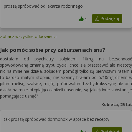
proszę spróbować od lekarza rodzinnego
Podziękuj
1
Zobacz wszystkie odpowiedzi
Jak pomóc sobie przy zaburzeniach snu?
dostałam od psychiatry zolpidem 10mg na bezsenność
spowodowaną zmianą trybu życia, chce się przestawić ale niestety
nic na mnie nie działa. zolpidem pomógł tylko są pierwszym razem i
to bardzo małym stopniu, melatoniny brałam po 5/10mg dziennie,
piłam melisę, szałwie, miętę, próbowałam też hydroksyzynę ale ona
działa na mnie otępiająco aniżeli nasennie, są jakieś inne substancje
pomagające usnąć?
Kobieta, 25 lat
tak proszę spróbować dormonox w aptece bez recepty
Podziękuj