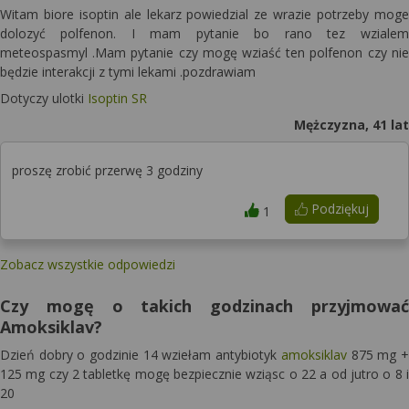
Witam biore isoptin ale lekarz powiedzial ze wrazie potrzeby moge
dolozyć polfenon. I mam pytanie bo rano tez wzialem
meteospasmyl .Mam pytanie czy mogę wziaść ten polfenon czy nie
będzie interakcji z tymi lekami .pozdrawiam
Dotyczy ulotki
Isoptin SR
Mężczyzna, 41 lat
proszę zrobić przerwę 3 godziny
Podziękuj
1
Zobacz wszystkie odpowiedzi
Czy mogę o takich godzinach przyjmować
Amoksiklav?
Dzień dobry o godzinie 14 wziełam antybiotyk
amoksiklav
875 mg +
125 mg czy 2 tabletkę mogę bezpiecznie wziąsc o 22 a od jutro o 8 i
20