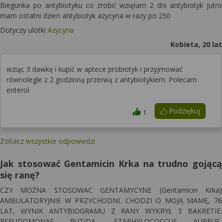
Biegunka po antybiotyku co zrobić wzięłam 2 dni antybiotyk jutro
mam ostatni dzień antybiotyk azycyna w razy po 250
Dotyczy ulotki
Azycyna
Kobieta, 20 lat
wziąc 3 dawkę i kupić w aptece probiotyk i przyjmować
równolegle z 2 godzinną przerwą z antybiotykiem. Polecam
enterol
Podziękuj
1
Zobacz wszystkie odpowiedzi
Jak stosować Gentamicin Krka na trudno gojącą
się ranę?
CZY MOŻNA STOSOWAC GENTAMYCYNE (Gentamicin Krka)
AMBULATORYJNIE W PRZYCHODNI. CHODZI O MOJĄ MAMĘ, 76
LAT, WYNIK ANTYBIOGRAMU Z RANY WYKRYŁ 3 BAKRETIE:
PSEUDOMONAS PUTIDA, STAPHYLOCOCCUS AUREUS,