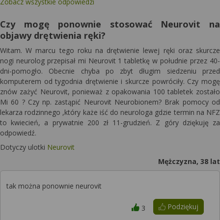
Zobacz wszystkie odpowiedzi
Czy mogę ponownie stosować Neurovit na
objawy drętwienia ręki?
Witam. W marcu tego roku na drętwienie lewej ręki oraz skurcze
nogi neurolog przepisał mi Neurovit 1 tabletkę w południe przez 40-
dni-pomogło. Obecnie chyba po zbyt długim siedzeniu przed
komputerem od tygodnia drętwienie i skurcze powróciły. Czy mogę
znów zażyć Neurovit, ponieważ z opakowania 100 tabletek zostało
Mi 60 ? Czy np. zastąpić Neurovit Neurobionem? Brak pomocy od
lekarza rodzinnego ,który każe iść do neurologa gdzie termin na NFZ
to kwiecień, a prywatnie 200 zł 11-grudzień. Z góry dziękuję za
odpowiedź.
Dotyczy ulotki
Neurovit
Mężczyzna, 38 lat
tak można ponownie neurovit
Podziękuj
3