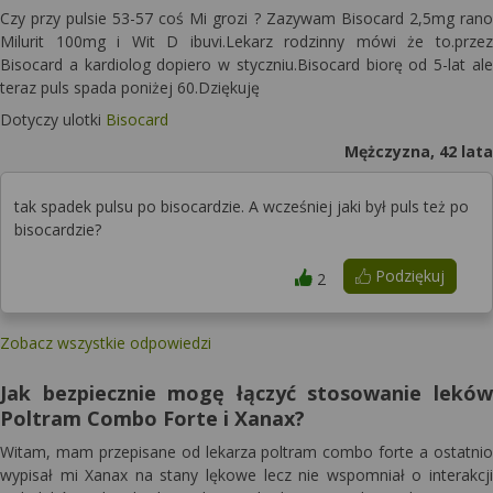
Czy przy pulsie 53-57 coś Mi grozi ? Zazywam Bisocard 2,5mg rano
Milurit 100mg i Wit D ibuvi.Lekarz rodzinny mówi że to.przez
Bisocard a kardiolog dopiero w styczniu.Bisocard biorę od 5-lat ale
teraz puls spada poniżej 60.Dziękuję
Dotyczy ulotki
Bisocard
Mężczyzna, 42 lata
tak spadek pulsu po bisocardzie. A wcześniej jaki był puls też po
bisocardzie?
Podziękuj
2
Zobacz wszystkie odpowiedzi
Jak bezpiecznie mogę łączyć stosowanie leków
Poltram Combo Forte i Xanax?
Witam, mam przepisane od lekarza poltram combo forte a ostatnio
wypisał mi Xanax na stany lękowe lecz nie wspomniał o interakcji