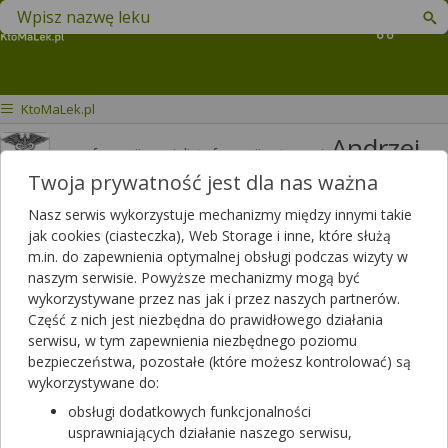
Znajdź lek w swojej okolicy
Koszyk
KtoMaLek.pl
Andrzej
mgr farmacji specjalista farmacji aptecznej
Jakimiuk
Twoja prywatność jest dla nas ważna
Odpowiedzi
Polubień
Nasz serwis wykorzystuje mechanizmy między innymi takie
3820
3426
jak cookies (ciasteczka), Web Storage i inne, które służą
m.in. do zapewnienia optymalnej obsługi podczas wizyty w
Polecanych artykułów
naszym serwisie. Powyższe mechanizmy mogą być
114
Lista artykułów
wykorzystywane przez nas jak i przez naszych partnerów.
Część z nich jest niezbędna do prawidłowego działania
APTEKA RODZINNA, Opole Lubelskie
serwisu, w tym zapewnienia niezbędnego poziomu
Opole Lubelskie, LUBELSKA 13
bezpieczeństwa, pozostałe (które możesz kontrolować) są
wykorzystywane do:
Wyświetl numer
obsługi dodatkowych funkcjonalności
Zamknięta, zapraszamy w poniedziałek
usprawniających działanie naszego serwisu,
(07:00 - 20:00)