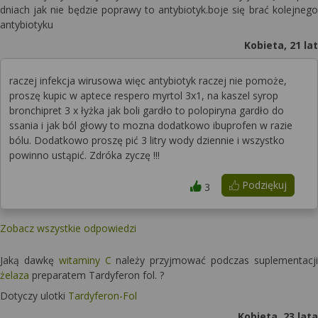
dniach jak nie będzie poprawy to antybiotyk.boje się brać kolejnego
antybiotyku
Kobieta, 21 lat
raczej infekcja wirusowa więc antybiotyk raczej nie pomoże,
proszę kupic w aptece respero myrtol 3x1, na kaszel syrop
bronchipret 3 x łyżka jak boli gardło to polopiryna gardło do
ssania i jak ból głowy to mozna dodatkowo ibuprofen w razie
bólu. Dodatkowo proszę pić 3 litry wody dziennie i wszystko
powinno ustąpić. Zdróka zyczę !!!
Podziękuj
3
Zobacz wszystkie odpowiedzi
Jaką dawkę
witaminy C
należy przyjmować podczas suplementacji
żelaza
preparatem Tardyferon fol. ?
Dotyczy ulotki
Tardyferon-Fol
Kobieta, 23 lata