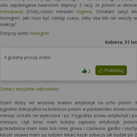
celu zapobiegania nawrotom depresji. Z racji, że jestem w okresie
menopauzy
(51lat),czesto miewam
migreny
. Chciałam zażyć lek
Nomigren. Jaki musi być odstęp czasu, żeby oba leki nie weszły w
reakcję?
Dotyczy ulotki
Nomigren
Kobieta, 51 lat
4 godziny proszę zrobić
Podziękuj
2
Zobacz wszystkie odpowiedzi
Dzień dobry we wrześniu brałam antybiotyk na ucho potem 3
tygodnie doksycylina na bolerioze potem w październiku znowu ucho
miesiąc zostało nie wyleczone i po 3 tygodnia znowu antybiotyk i po
miesiącu czyli teraz mam kolejny zapisany antybiotyk jestem
przeziebiona mam Kate boli mnie głowa i czerwone gardło i słuchy
kaszel objawy mam już tydzień lekarz kazał zobaczy jak będzie po 2