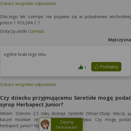
Zobacz wszystkie odpowiedzi
Dlaczego lek ozempic nie pojawia się w południowo wschodniej
polsce ?. POLSKA C ?
Dotyczy ulotki
Ozempic
Mężczyzna
ogólne braki tego leku
Podziękuj
1
Zobacz wszystkie odpowiedzi
Czy dziecku przyjmującemu Seretide mogę podać
syrop Herbapect Junior?
Witam. Dziecko 2,5 roku dostaje Seretide (50uq+25uq). Męczy ją
kaszel możliwe że od
kataru
który spływa. Czy mogę podać
Zapytaj
herbapect junior? Wpływa to na seretide ?
farmaceutę?