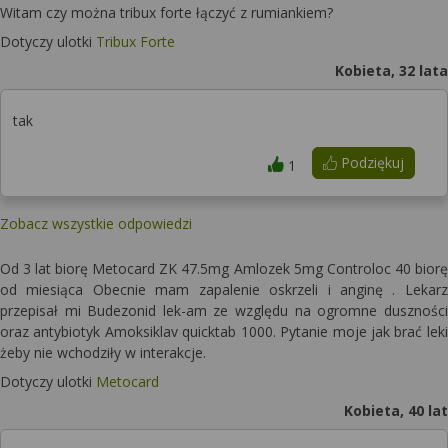
Witam czy można tribux forte łączyć z rumiankiem?
Dotyczy ulotki
Tribux Forte
Kobieta, 32 lata
tak
Podziękuj
1
Zobacz wszystkie odpowiedzi
Od 3 lat biorę Metocard ZK 47.5mg Amlozek 5mg Controloc 40 biorę
od miesiąca Obecnie mam zapalenie oskrzeli i anginę . Lekarz
przepisał mi Budezonid lek-am ze względu na ogromne duszności
oraz antybiotyk Amoksiklav quicktab 1000. Pytanie moje jak brać leki
żeby nie wchodziły w interakcje.
Dotyczy ulotki
Metocard
Kobieta, 40 lat