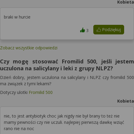
Kobieta
braki w hurcie
Podziękuj
3
Zobacz wszystkie odpowiedzi
Czy mogę stosować Fromilid 500, jeśli jestem
uczulona na salicylany i leki z grupy NLPZ?
Dzień dobry, jestem uczulona na salicylany i NLPZ czy fromilid 500
ma związek z tymi lekami?
Dotyczy ulotki
Fromilid 500
Kobieta
nie, to jest antybiotyk choc jak nigdy nie był brany to też nie
mamy pewności czy nie uczuli. najlepiej pierwszą dawkę wziąć
rano nie na noc