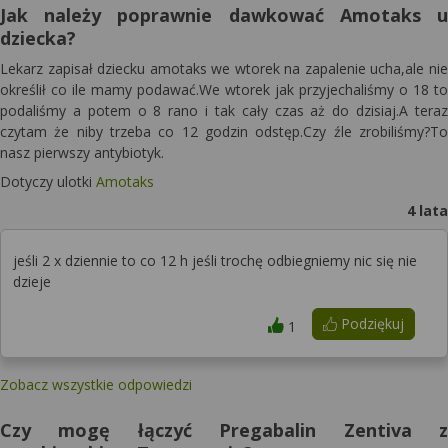
Jak należy poprawnie dawkować Amotaks u
dziecka?
Lekarz zapisał dziecku amotaks we wtorek na zapalenie ucha,ale nie
określił co ile mamy podawać.We wtorek jak przyjechaliśmy o 18 to
podaliśmy a potem o 8 rano i tak cały czas aż do dzisiaj.A teraz
czytam że niby trzeba co 12 godzin odstęp.Czy źle zrobiliśmy?To
nasz pierwszy antybiotyk.
Dotyczy ulotki
Amotaks
4 lata
jeśli 2 x dziennie to co 12 h jeśli trochę odbiegniemy nic się nie
dzieje
Podziękuj
1
Zobacz wszystkie odpowiedzi
Czy mogę łączyć Pregabalin Zentiva z