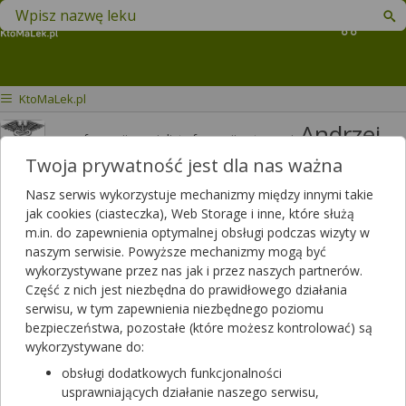
Znajdź lek w swojej okolicy
Koszyk
KtoMaLek.pl
Andrzej
mgr farmacji specjalista farmacji aptecznej
Jakimiuk
Twoja prywatność jest dla nas ważna
Odpowiedzi
Polubień
Nasz serwis wykorzystuje mechanizmy między innymi takie
3820
3426
jak cookies (ciasteczka), Web Storage i inne, które służą
m.in. do zapewnienia optymalnej obsługi podczas wizyty w
Polecanych artykułów
naszym serwisie. Powyższe mechanizmy mogą być
114
Lista artykułów
wykorzystywane przez nas jak i przez naszych partnerów.
Część z nich jest niezbędna do prawidłowego działania
APTEKA RODZINNA, Opole Lubelskie
serwisu, w tym zapewnienia niezbędnego poziomu
Opole Lubelskie, LUBELSKA 13
bezpieczeństwa, pozostałe (które możesz kontrolować) są
wykorzystywane do:
Wyświetl numer
obsługi dodatkowych funkcjonalności
Zamknięta, zapraszamy jutro
(07:00 - 20:00)
usprawniających działanie naszego serwisu,