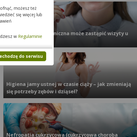
cofnąć, możesz też
edzieć się więcej lub
tawień
Czy szczoteczka soniczna może zastąpić wizyty u
jdziesz w
Regulaminie
dentysty?
zechodzę do serwisu
Higiena jamy ustnej w czasie ciąży – jak zmieniają
się potrzeby zębów i dziąseł?
Nefropatia cukrzycowa (cukrzycowa choroba