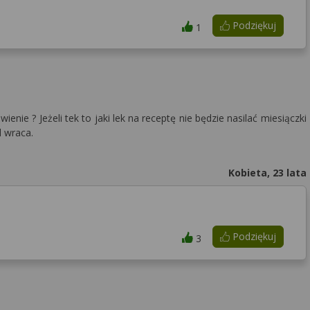
Podziękuj
1
enie ? Jeżeli tek to jaki lek na receptę nie będzie nasilać miesiączki
l wraca.
Kobieta, 23 lata
Podziękuj
3