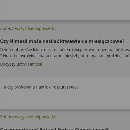
Zobacz wszystkie odpowiedzi
Czy Nimesil może nasilać krwawienia miesiączkowe?
Dzień dobry. Czy lek nimesil na bóle miesiączkowe może nasilić krwawi
? Nurofen pyralgina i paracetamol niestety pomagają na godzinę i bó
Dotyczy ulotki
Nimesil
a czy próbowała Pani leki rozkurczowe?
Zobacz wszystkie odpowiedzi
Czy mogę łączyć Betanil Forte z Cinnarizinum?