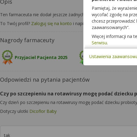
Opis
Pamiętaj, że wyrażeni
Ten farmaceuta nie dodał jeszcze żadnych informacji o sobie.
wycofać zgodę na przet
chcesz przeprowadzić
To Twój profil?
Zaloguj się na konto
i napisz o sobie kilka zdań, aby 
zaawansowanych”.
Więcej informacji na 
Nagrody farmaceuty
Serwisu
.
Ustawienia zaawansow
Przyjaciel Pacjenta 2025
Odpowiedzi na pytania pacjentów
Czy po szczepieniu na rotawirusy mogę podać dziecku p
Czy dzień po szczepieniu na rotawirusy mogę podać dziecku probiotyk
Dotyczy ulotki
Dicoflor Baby
tak