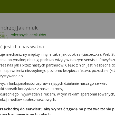
ndrzej Jakimiuk
Polecanych artykułów
114
Lista artykułów
 jest dla nas ważna
je mechanizmy między innymi takie jak cookies (ciasteczka), Web Sto
wietl numer
Zamknięta, zapraszamy jutro
(08:00 - 15:00)
ienia optymalnej obsługi podczas wizyty w naszym serwisie. Powyż
zez nas jak i przez naszych partnerów. Część z nich jest niezbędna 
tym zapewnienia niezbędnego poziomu bezpieczeństwa, pozostałe (k
rzystywane do:
wych funkcjonalności usprawniających działanie naszego serwisu,
ytanie do apteki,
Zapytaj teraz
jaki sposób korzystasz z naszej strony,
ten farmaceuta?
ośredniego i wyświetlania reklam, w tym reklam spersonalizowanych
unkcji mediów społecznościowych.
 przechodzę do serwisu”, aby wyrazić zgodę na przetwarzanie p
anych w powyższych celach.