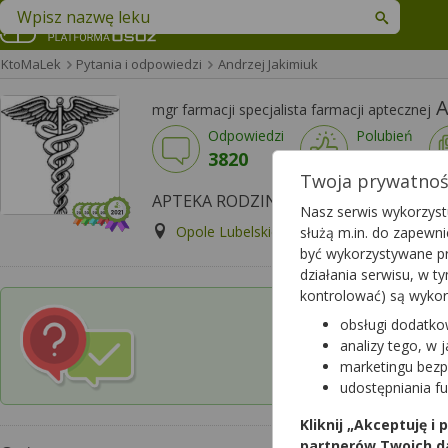
Znajdź lek w swojej okolicy
KtoMaLek
Pytania i odpowiedzi
Andrzej Jakimiuk
A
mgr farmacji specjalista farmacji aptecznej
Odpowiedzi
Polubień
3820
3426
Twoja prywatność
APTEKA RODZINNA, Opole Lubelskie
Nasz serwis wykorzystu
Opole Lubelskie, LUBELSKA 13
Wyś
służą m.in. do zapewn
być wykorzystywane pr
działania serwisu, w 
kontrolować) są wyko
obsługi dodatko
Czy chcesz wysłać p
analizy tego, w 
w której pracuje 
marketingu bezp
udostępniania f
Kliknij „Akceptuję i
partnerów Twoich d