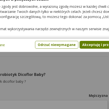
e zgody jest dobrowolne, a wyrażoną zgodę możesz w każdej chwili 
warzanie Twoich danych tylko w niektórych celach. Jeżeli chcesz dowi
 konfigurację szczegółową, to możesz tego dokonać za pomocą „Us
pacjenci mogli cię lepiej poznać.
temat wykorzystywania narzędzi zewnętrznych w naszym serwisie zna
Odrzuć niewymagane
Akceptuję i pr
ane
robiotyk Dicoflor Baby?
 dicoflor baby ?
Mężczyzna