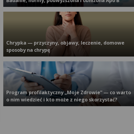
Badanie, normy, podwyższona i obniżona Apo B
Chrypka — przyczyny, objawy, leczenie, domowe
sposoby na chrypę
Program profilaktyczny „Moje Zdrowie” — co warto
o nim wiedzieć i kto może z niego skorzystać?