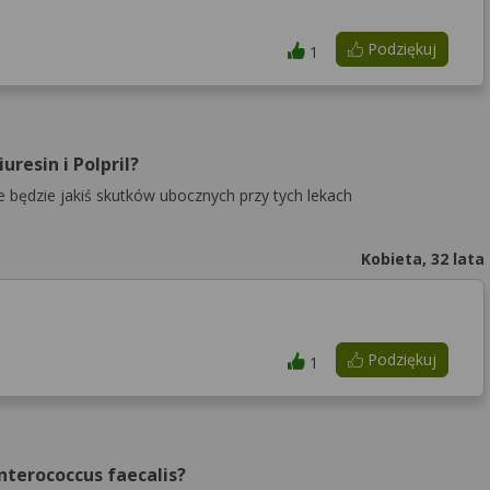
Podziękuj
1
resin i Polpril?
ie będzie jakiś skutków ubocznych przy tych lekach
Kobieta, 32 lata
Podziękuj
1
nterococcus faecalis?