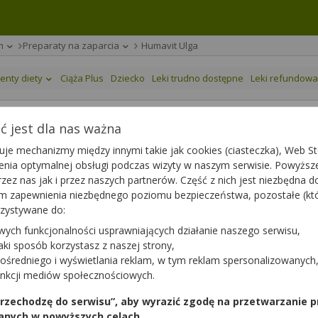
m
Preparaty na zaparcia
Humavit Ulga
enty diety
Ciąża Plus
Dziecko
Leki trudno dostępne
Leki refundow
 jest dla nas ważna
je mechanizmy między innymi takie jak cookies (ciasteczka), Web Sto
ienia optymalnej obsługi podczas wizyty w naszym serwisie. Powyż
zez nas jak i przez naszych partnerów. Część z nich jest niezbędna 
tym zapewnienia niezbędnego poziomu bezpieczeństwa, pozostałe (k
rzystywane do:
wych funkcjonalności usprawniających działanie naszego serwisu,
jaki sposób korzystasz z naszej strony,
ośredniego i wyświetlania reklam, w tym reklam spersonalizowanych
unkcji mediów społecznościowych.
 przechodzę do serwisu”, aby wyrazić zgodę na przetwarzanie p
anych w powyższych celach.