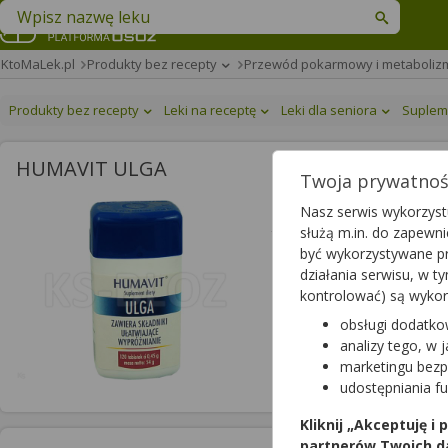
Znajdź lek w swojej okolicy
KtoMaLek.pl
Produkty bez recepty
Przewód pokarmowy i metaboliz
Produkty bez recepty
Leki na receptę
Leki dla seniora
Suplem
HUMAVIT ULGA
Twoja prywatność
Humavit Ulga
Nasz serwis wykorzystu
służą m.in. do zapewn
tabletki
|
-
| 120 tabl.
być wykorzystywane pr
suplement diety
działania serwisu, w 
kontrolować) są wyko
obsługi dodatko
analizy tego, w 
marketingu bezp
udostępniania f
Kliknij „Akceptuję i
partnerów Twoich d