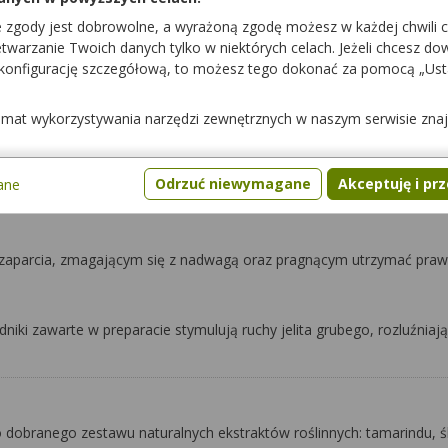
Pytania
e zgody jest dobrowolne, a wyrażoną zgodę możesz w każdej chwili 
warzanie Twoich danych tylko w niektórych celach. Jeżeli chcesz dowi
 konfigurację szczegółową, to możesz tego dokonać za pomocą „Us
temat wykorzystywania narzędzi zewnętrznych w naszym serwisie zna
Odrzuć niewymagane
Akceptuję i pr
ane
 zaparcia, zmagającym się z nadwagą oraz pragnącym utrzymać pra
niki zawarte w preparacie stymulują ruchy jelita grubego, rozluźniają
 dobranego zestawu naturalnych ekstraktów roślinnych: tamarindu, śli