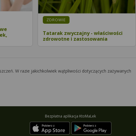
KATEGORIA:
ZDROWIE
owe
Tatarak zwyczajny - właściwości
ek,
zdrowotne i zastosowania
szczeń. W razie jakichkolwiek wątpliwości dotyczących zażywanych
Bezpłatna aplikacja KtoMaLek