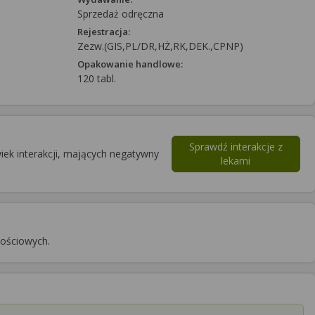
Sprzedaż odręczna
Rejestracja:
Zezw.(GIS,PL/DR,HŻ,RK,DEK.,CPNP)
Opakowanie handlowe:
120 tabl.
Sprawdź interakcje z
iek interakcji, mających negatywny
lekami
nościowych.