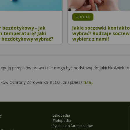
:
KATEGORIA:
URODA
 bezdotykowy - jak
Jakie soczewki kontakt
m temperaturę? Jaki
wybrać? Rodzaje soczew
 bezdotykowy wybrać?
wybierz z nami!
tępują przepisów prawa i nie mogą być podstawą do jakichkolwiek ro
Środków Ochrony Zdrowia KS-BLOZ, znajdziesz
tutaj
.
y
Lekopedia
Ziołopedia
Pytania do farmaceutów