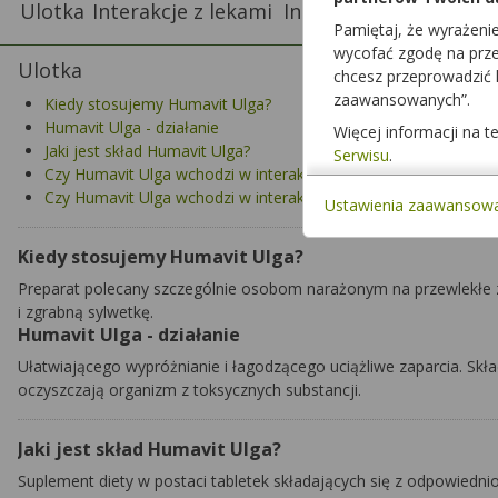
Ulotka
Interakcje z lekami
Interakcje z żywnością
Pamiętaj, że wyrażeni
wycofać zgodę na przet
Ulotka
chcesz przeprowadzić
zaawansowanych”.
Kiedy stosujemy Humavit Ulga?
Humavit Ulga - działanie
Więcej informacji na 
Jaki jest skład Humavit Ulga?
Serwisu
.
Czy Humavit Ulga wchodzi w interakcje z innymi lekami?
Czy Humavit Ulga wchodzi w interakcje z alkoholem?
Ustawienia zaawansow
Kiedy stosujemy Humavit Ulga?
Preparat polecany szczególnie osobom narażonym na przewlekłe
i zgrabną sylwetkę.
Humavit Ulga - działanie
Ułatwiającego wypróżnianie i łagodzącego uciążliwe zaparcia. Skład
oczyszczają organizm z toksycznych substancji.
Jaki jest skład Humavit Ulga?
Suplement diety w postaci tabletek składających się z odpowiednio