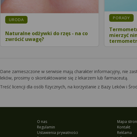
KATEGORIA
PORADY
KATEGORIA:
URODA
Termometr
Naturalne odżywki do rzęs - na co
mierzyć ni
zwrócić uwagę?
termometr
Dane zamieszczone w serwisie mają charakter informacyjny, nie zas
leków, prosimy o skontaktowanie się z lekarzem lub farmaceutą.
Treść licencji dla osób fizycznych, na korzystanie z Bazy Leków i 
O nas
Mapa stron
Regulamin
Kontakt
Ustawienia prywatności
Reklama