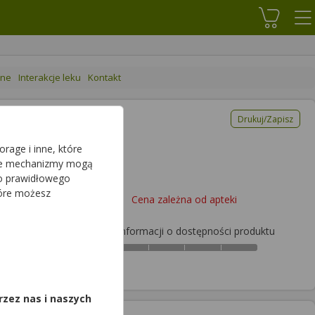
Koszyk
ane
Interakcje leku
Kontakt
Drukuj/Zapisz
rage i inne, które
sze mechanizmy mogą
do prawidłowego
tóre możesz
Cena zależna od apteki
Brak informacji o dostępności produktu
,
rzez nas i naszych