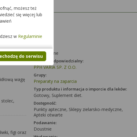
cofnąć, możesz też
edzieć się więcej lub
Dawka:
tawień
-
Postać:
jdziesz w
Regulaminie
tabletki
Działanie:
Wewnętrzne
zechodzę do serwisu
Podmiot odpowiedzialny:
PPH VARIA SP. Z O.O.
Grupy:
widłową wagę
Preparaty na zaparcia
Typ produktu i informacja o imporcie dla leków:
Gotowy, Suplement diet.
 stolec,
Dostępność:
Punkty apteczne, Sklepy zielarsko-medyczne,
Apteki otwarte
Podawanie:
Doustnie
wki, figi oraz
Wydawanie: