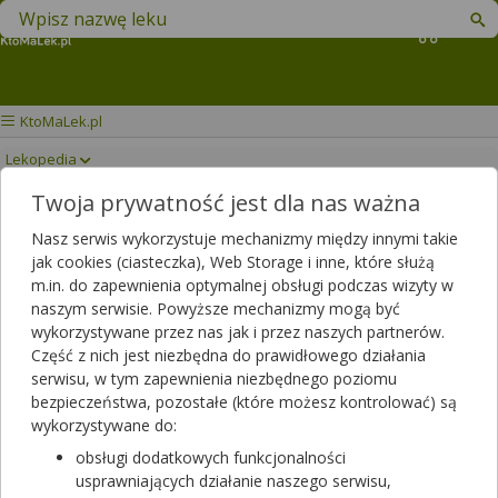
Znajdź lek w swojej okolicy
Koszyk
KtoMaLek.pl
Lekopedia
Twoja prywatność jest dla nas ważna
BILOMAG PAMIĘĆ I
Drukuj/Zapisz
Nasz serwis wykorzystuje mechanizmy między innymi takie
WZMOCNIENIE
jak cookies (ciasteczka), Web Storage i inne, które służą
m.in. do zapewnienia optymalnej obsługi podczas wizyty w
naszym serwisie. Powyższe mechanizmy mogą być
wykorzystywane przez nas jak i przez naszych partnerów.
Część z nich jest niezbędna do prawidłowego działania
serwisu, w tym zapewnienia niezbędnego poziomu
bezpieczeństwa, pozostałe (które możesz kontrolować) są
wykorzystywane do:
obsługi dodatkowych funkcjonalności
usprawniających działanie naszego serwisu,