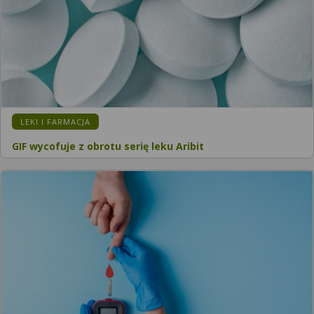
KATEGORIA:
LEKI I FARMACJA
GIF wycofuje z obrotu serię leku Aribit