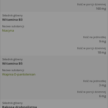
160 mg
Witamina B3
Niacyna
9 mg
18 mg
Witamina B5
Wapnia D-pantotenian
3 mg
6 mg
Bakopa drobnolistna