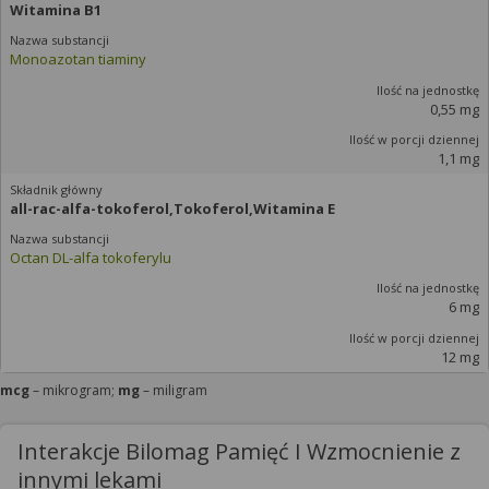
Witamina B1
Monoazotan tiaminy
0,55 mg
1,1 mg
all-rac-alfa-tokoferol,Tokoferol,Witamina E
Octan DL-alfa tokoferylu
6 mg
12 mg
mcg
– mikrogram;
mg
– miligram
Interakcje Bilomag Pamięć I Wzmocnienie z
innymi lekami