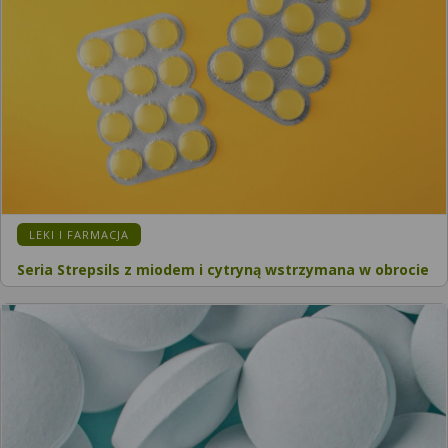
KATEGORIA:
LEKI I FARMACJA
Seria Strepsils z miodem i cytryną wstrzymana w obrocie