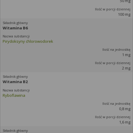
50 mg
100 mg
Witamina B6
Pirydoksyny chlorowodorek
1 mg
2 mg
Witamina B2
Ryboflawina
0,8 mg
1,6 mg