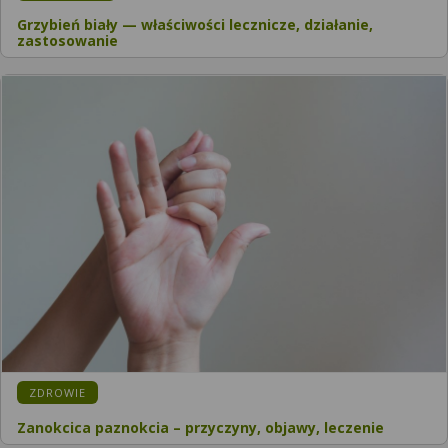
Grzybień biały — właściwości lecznicze, działanie,
zastosowanie
KATEGORIA:
ZDROWIE
Zanokcica paznokcia – przyczyny, objawy, leczenie