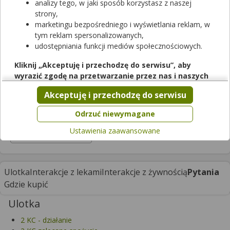
analizy tego, w jaki sposób korzystasz z naszej
strony,
2 KC
marketingu bezpośredniego i wyświetlania reklam, w
tym reklam spersonalizowanych,
tabletki
|
-
| 3 tabl.
udostępniania funkcji mediów społecznościowych.
suplement diety
Cena zależna od apteki
Kliknij „Akceptuję i przechodzę do serwisu”, aby
wyrazić zgodę na przetwarzanie przez nas i naszych
Trudno dostępny w aptekach
partnerów Twoich danych w powyższych celach.
Akceptuję i przechodzę do serwisu
Pamiętaj, że wyrażenie zgody jest dobrowolne, a wyrażoną
zgodę możesz w każdej chwili cofnąć, możesz też wycofać
Odrzuć niewymagane
Opakowanie
zgodę na przetwarzanie Twoich danych tylko w niektórych
Ustawienia zaawansowane
celach. Jeżeli chcesz dowiedzieć się więcej lub chcesz
3 tabl.
przeprowadzić konfigurację szczegółową, to możesz tego
dokonać za pomocą „Ustawień zaawansowanych”.
Więcej informacji na temat wykorzystywania narzędzi
Ulotka
Interakcje z lekami
Interakcje z żywnością
Pytania
zewnętrznych w naszym serwisie znajdziesz w
Regulaminie
Gdzie kupić
Serwisu
.
Ulotka
2 KC - działanie