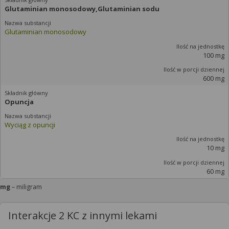
Glutaminian monosodowy,Glutaminian sodu
Glutaminian monosodowy
100 mg
600 mg
Opuncja
Wyciąg z opuncji
10 mg
60 mg
mg
– miligram
Interakcje 2 KC z innymi lekami