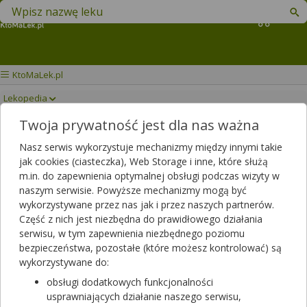
Znajdź lek w swojej okolicy
Koszyk
KtoMaLek.pl
Lekopedia
Twoja prywatność jest dla nas ważna
2 KC
Drukuj/Zapisz
Nasz serwis wykorzystuje mechanizmy między innymi takie
jak cookies (ciasteczka), Web Storage i inne, które służą
m.in. do zapewnienia optymalnej obsługi podczas wizyty w
naszym serwisie. Powyższe mechanizmy mogą być
wykorzystywane przez nas jak i przez naszych partnerów.
Część z nich jest niezbędna do prawidłowego działania
serwisu, w tym zapewnienia niezbędnego poziomu
bezpieczeństwa, pozostałe (które możesz kontrolować) są
wykorzystywane do:
obsługi dodatkowych funkcjonalności
usprawniających działanie naszego serwisu,
Rezerwuj