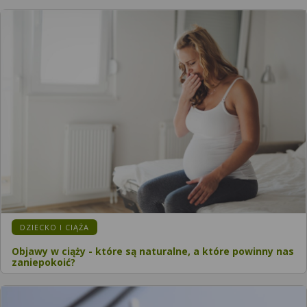
KATEGORIA:
DZIECKO I CIĄŻA
Objawy w ciąży - które są naturalne, a które powinny nas
zaniepokoić?