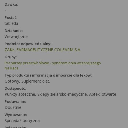
Dawka:
-
Postać:
tabletki
Działanie:
Wewnętrzne
Podmiot odpowiedzialny:
ZAKŁ. FARMACEUTYCZNE COLFARM S.A.
Grupy:
Preparaty przeciwbólowe - syndrom dnia wczorajszego
Na kaca
Typ produktu i informacja o imporcie dla leków:
Gotowy, Suplement diet.
Dostępność:
Punkty apteczne, Sklepy zielarsko-medyczne, Apteki otwarte
Podawanie:
Doustnie
Wydawanie:
Sprzedaż odręczna
Rejestracja: