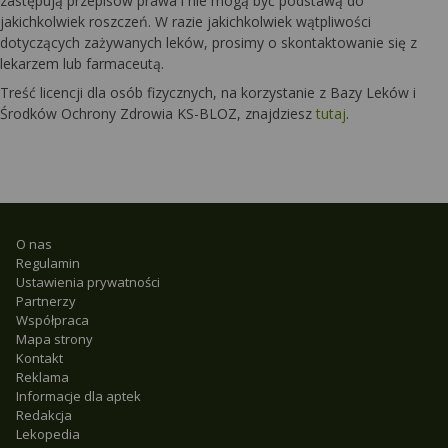
zastępują przepisów prawa i nie mogą być podstawą do
jakichkolwiek roszczeń. W razie jakichkolwiek wątpliwości
dotyczących zażywanych leków, prosimy o skontaktowanie się z
lekarzem lub farmaceutą.
Treść licencji dla osób fizycznych, na korzystanie z Bazy Leków i
Środków Ochrony Zdrowia KS-BLOZ, znajdziesz
tutaj
.
O nas
Regulamin
Ustawienia prywatności
Partnerzy
Współpraca
Mapa strony
Kontakt
Reklama
Informacje dla aptek
Redakcja
Lekopedia