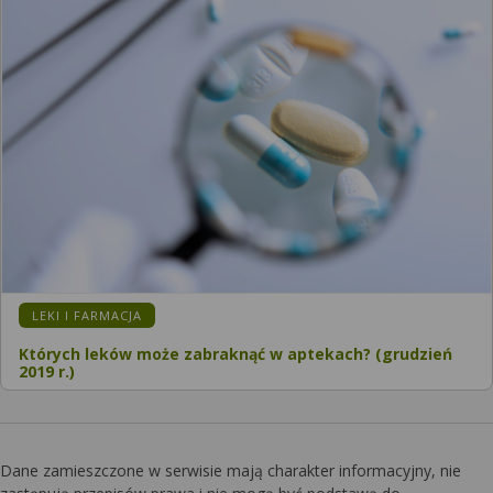
KATEGORIA:
LEKI I FARMACJA
Których leków może zabraknąć w aptekach? (grudzień
2019 r.)
Dane zamieszczone w serwisie mają charakter informacyjny, nie