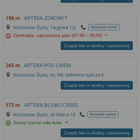
Więcej informacji na temat wykorzystywania
narzędzi zewnętrznych w naszym serwisie
znajdziesz w
Regulaminie Serwisu
.
196 m
APTEKA ZDROWIT
Wodzisław Śląski, Targowa 12c
Wyświetl numer
Zamknięta, zapraszamy jutro
(07:00 – 20:00)
Znajdź leki w okolicy i zarezerwuj
263 m
APTEKA POD LWEM
Wodzisław Śląski, Ks. Płk. Wilhelma Kubsza 8
Znajdź leki w okolicy i zarezerwuj
573 m
APTEKA BLISKO CIEBIE
Wodzisław Śląski, 26 Marca 18
Wyświetl numer
Dzisiaj czynna całą dobę
Znajdź leki w okolicy i zarezerwuj