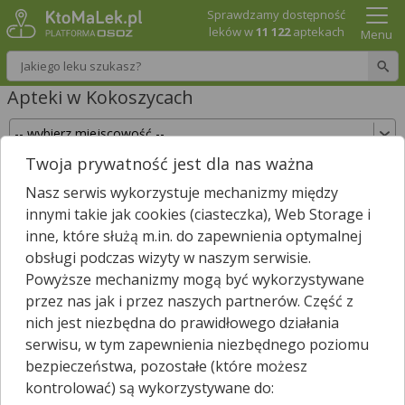
Sprawdzamy dostępność
leków w
11 122
aptekach
Menu
Wpisz nazwę leku
Apteki w Kokoszycach
Twoja prywatność jest dla nas ważna
Sprawdź, które apteki w Kokoszycach posiadają
Nasz serwis wykorzystuje mechanizmy między
Twój lek i zarezerwuj go już teraz!
innymi takie jak cookies (ciasteczka), Web Storage i
Wpisz nazwę leku
inne, które służą m.in. do zapewnienia optymalnej
obsługi podczas wizyty w naszym serwisie.
Powyższe mechanizmy mogą być wykorzystywane
przez nas jak i przez naszych partnerów. Część z
W pobliżu Kokoszyc jest
20
aptek.
nich jest niezbędna do prawidłowego działania
Wybierz typ aptek
serwisu, w tym zapewnienia niezbędnego poziomu
bezpieczeństwa, pozostałe (które możesz
kontrolować) są wykorzystywane do: