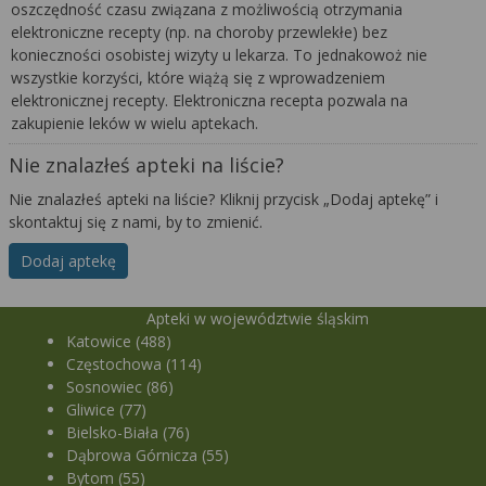
oszczędność czasu związana z możliwością otrzymania
elektroniczne recepty (np. na choroby przewlekłe) bez
konieczności osobistej wizyty u lekarza. To jednakowoż nie
wszystkie korzyści, które wiążą się z wprowadzeniem
elektronicznej recepty. Elektroniczna recepta pozwala na
zakupienie leków w wielu aptekach.
Nie znalazłeś apteki na liście?
Nie znalazłeś apteki na liście? Kliknij przycisk „Dodaj aptekę” i
skontaktuj się z nami, by to zmienić.
Dodaj aptekę
Apteki w województwie śląskim
Katowice (488)
Częstochowa (114)
Sosnowiec (86)
Gliwice (77)
Bielsko-Biała (76)
Dąbrowa Górnicza (55)
Bytom (55)