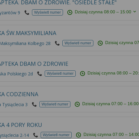
PTEKA. DBAM O ZDROWIE. "OSIEDLE STAŁE"
Dzisiaj czynna
08:00 – 15:00
tyzantów 9
Wyświetl numer
KA ŚW.MAKSYMILIANA
Dzisiaj czynna
07
 Maksymiliana Kolbego 28
Wyświetl numer
APTEKA DBAM O ZDROWIE
Dzisiaj czynna
08:00 – 20
ska Polskiego 2d
Wyświetl numer
KA CODZIENNA
Dzisiaj czynna
07:00 – 16:00
 Tysiąclecia 3
Wyświetl numer
KA 4 PORY ROKU
Dzisiaj czynna
07:00 – 14:0
ysiąclecia 2-14
Wyświetl numer