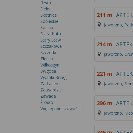
Rzym
Sielec
211 m
APTEK
Skotnica
Sobieskie
Jaworzno, Pad
Sosina
Stara Huta
Stary Staw
214 m
APTEK
Szczakowa
Szczotki
Jaworzno, Grun
Tlenka
Wilkoszyn
Wygoda
221 m
APTEK
Wysoki Brzeg
Jaworzno, Sien
Za Lasem
Zatwardzie
Zawada
296 m
APTEK
Źródło
Więcej miejscowości...
Jaworzno, Mate
346 m
APTEK