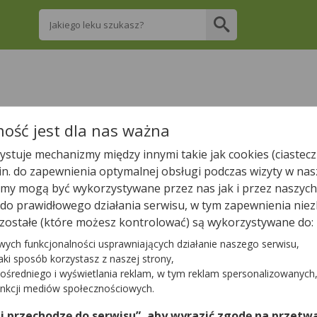
Wpisz nazwę leku
re apteki w Jaworznie posiadają Twój lek i z
ość jest dla nas ważna
stuje mechanizmy między innymi takie jak cookies (ciastecz
Wpisz nazwę leku
.in. do zapewnienia optymalnej obsługi podczas wizyty w nas
y mogą być wykorzystywane przez nas jak i przez naszych
a do prawidłowego działania serwisu, w tym zapewnienia n
zostałe (które możesz kontrolować) są wykorzystywane do:
W Jaworznie jest
39
aptek.
37
aptek zgłosiło nam, że są właś
wych funkcjonalności usprawniających działanie naszego serwisu,
jaki sposób korzystasz z naszej strony,
ośredniego i wyświetlania reklam, w tym reklam spersonalizowanych
Tylko otwarte apteki
unkcji mediów społecznościowych.
 i przechodzę do serwisu”, aby wyrazić zgodę na przetwa