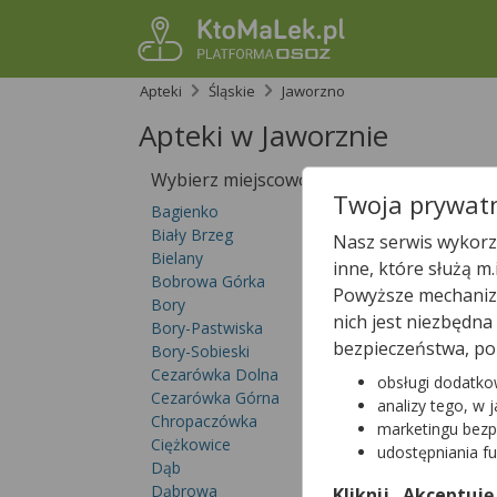
Apteki
Śląskie
Jaworzno
Apteki w Jaworznie
Wybierz miejscowość
Sprawdź, któ
Twoja prywatn
Bagienko
Biały Brzeg
Nasz serwis wykorzy
Bielany
inne, które służą m
Bobrowa Górka
Powyższe mechanizm
Bory
nich jest niezbędn
Bory-Pastwiska
bezpieczeństwa, po
Bory-Sobieski
Cezarówka Dolna
obsługi dodatko
Cezarówka Górna
analizy tego, w 
Chropaczówka
marketingu bezp
Ciężkowice
udostępniania f
Dąb
Dąbrowa
Kliknij „Akceptuję