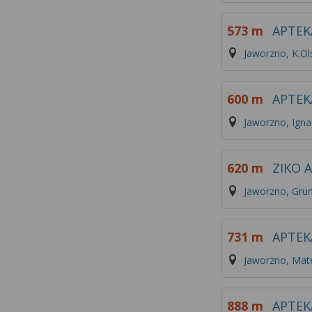
573 m
APTEK
Jaworzno, K.O
600 m
APTEK
Jaworzno, Ign
620 m
ZIKO 
Jaworzno, Gru
731 m
APTEK
Jaworzno, Mate
888 m
APTEK