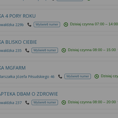
KA 4 PORY ROKU
Dzisiaj czynna
07:00 – 14:0
nwaldzka 229b
Wyświetl numer
A BLISKO CIEBIE
Dzisiaj czynna
08:00 – 15:00
nwaldzka 235
Wyświetl numer
KA MGFARM
Dzisiaj c
Marszałka Józefa Piłsudskiego 46
Wyświetl numer
APTEKA DBAM O ZDROWIE
Dzisiaj czynna
08:00 – 20:00
nwaldzka 237
Wyświetl numer