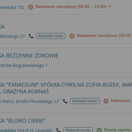
Niebawem zamykamy
(08:00 – 13:00)
nwaldzka 132
KA
Niebawem zamykamy
(09:00
dzińskiego 27
Wyświetl numer
KA BEZCENNE ZDROWIE
ciecha Bogusławskiego 7
KA "PANACEUM" SPÓŁKA CYWILNA ZOFIA BOŻEK, MAR
, GRAŻYNA KORNAŚ
Niebawem
a Marsz. Józefa Piłsudskiego 27
Wyświetl numer
A "BLISKO CIEBIE"
Dzisiaj czynna
waldzka 204 (P.H. Leopold)
Wyświetl numer