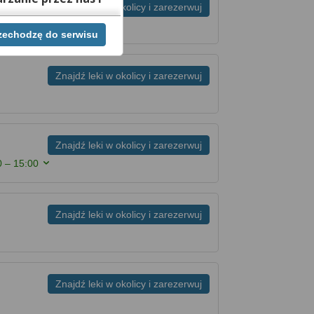
Znajdź leki w okolicy i zarezerwuj
0
rzechodzę do serwisu
ej chwili cofnąć,
lach. Jeżeli chcesz
możesz tego dokonać
Znajdź leki w okolicy i zarezerwuj
rwisie znajdziesz
Znajdź leki w okolicy i zarezerwuj
0 – 15:00
Znajdź leki w okolicy i zarezerwuj
Znajdź leki w okolicy i zarezerwuj