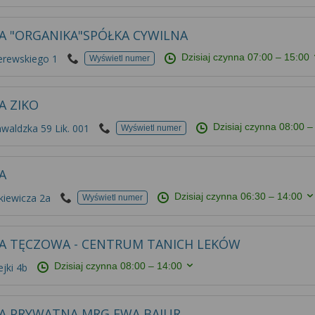
A "ORGANIKA"SPÓŁKA CYWILNA
Dzisiaj czynna
07:00 – 15:00
erewskiego 1
Wyświetl numer
A ZIKO
Dzisiaj czynna
08:00 –
waldzka 59 Lik. 001
Wyświetl numer
A
Dzisiaj czynna
06:30 – 14:00
kiewicza 2a
Wyświetl numer
A TĘCZOWA - CENTRUM TANICH LEKÓW
Dzisiaj czynna
08:00 – 14:00
jki 4b
A PRYWATNA MRG EWA BAJUR