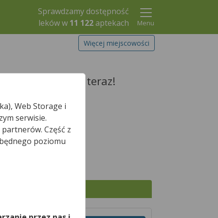
Sprawdzamy dostępność
leków w
11 122
aptekach
Menu
Więcej miejscowości
arezerwuj go już teraz!
ka), Web Storage i
zym serwisie.
 partnerów. Część z
Szukaj leku
iezbędnego poziomu
*
nie otwarte.
,
Wszystkie apteki
rzanie przez nas i