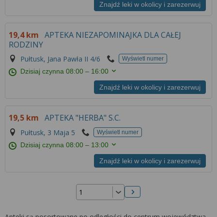
Znajdź leki w okolicy i zarezerwuj
19,4 km
APTEKA NIEZAPOMINAJKA DLA CAŁEJ
RODZINY
Pułtusk, Jana Pawła II 4/6
Wyświetl numer
Dzisiaj czynna
08:00 – 16:00
Znajdź leki w okolicy i zarezerwuj
19,5 km
APTEKA "HERBA" S.C.
Pułtusk, 3 Maja 5
Wyświetl numer
Dzisiaj czynna
08:00 – 13:00
Znajdź leki w okolicy i zarezerwuj
Następna strona
Apteki są posortowane po odległości do centrum województwa.