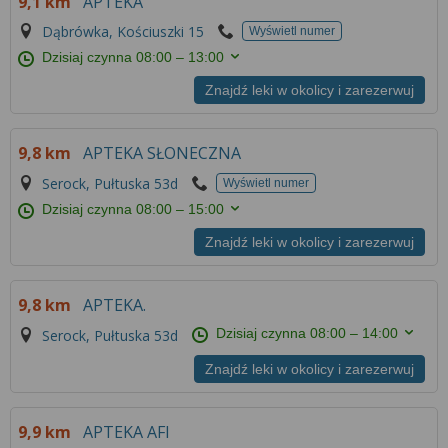
9,1 km
APTEKA
Więcej informacji na temat wykorzystywania
narzędzi zewnętrznych w naszym serwisie
Dąbrówka, Kościuszki 15
Wyświetl numer
znajdziesz w
Regulaminie Serwisu
.
Dzisiaj czynna
08:00 – 13:00
Znajdź leki w okolicy i zarezerwuj
9,8 km
APTEKA SŁONECZNA
Serock, Pułtuska 53d
Wyświetl numer
Dzisiaj czynna
08:00 – 15:00
Znajdź leki w okolicy i zarezerwuj
9,8 km
APTEKA.
Dzisiaj czynna
08:00 – 14:00
Serock, Pułtuska 53d
Znajdź leki w okolicy i zarezerwuj
9,9 km
APTEKA AFI