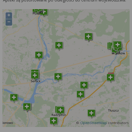
+
−
©
OpenStreetMap
contributors