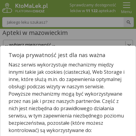
Sprawdzamy dostępność
leków w
11 122
aptekach
Menu
Wpisz nazwę leku
Apteki w mazowieckim
Twoja prywatność jest dla nas ważna
Sprawdź, które apteki w mazowieckim posiadają
Nasz serwis wykorzystuje mechanizmy między
Twój lek i zarezerwuj go już teraz!
innymi takie jak cookies (ciasteczka), Web Storage i
Wpisz nazwę leku
inne, które służą m.in. do zapewnienia optymalnej
obsługi podczas wizyty w naszym serwisie.
Powyższe mechanizmy mogą być wykorzystywane
przez nas jak i przez naszych partnerów. Część z
W mazowieckim jest
2097
aptek.
1 666
aptek zgłosiło nam, że są
nich jest niezbędna do prawidłowego działania
*
właśnie otwarte.
serwisu, w tym zapewnienia niezbędnego poziomu
Wybierz typ aptek
bezpieczeństwa, pozostałe (które możesz
kontrolować) są wykorzystywane do: