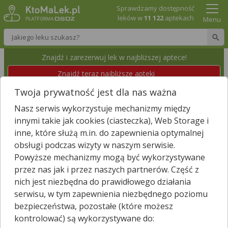
Sprawdzamy dostępność
leków w
11 122
aptekach
Menu
Wpisz nazwę leku
Znajdź i zarezerwuj lek w najbliższej aptece!
Znajdź teraz najbliższe apteki
Twoja prywatność jest dla nas ważna
APTEKA
Nasz serwis wykorzystuje mechanizmy między
Wodzisław Śląski, Chrobrego 119
Id apteki: 921 394
innymi takie jak cookies (ciasteczka), Web Storage i
inne, które służą m.in. do zapewnienia optymalnej
obsługi podczas wizyty w naszym serwisie.
Znajdź leki w okolicy i zarezerwuj
Powyższe mechanizmy mogą być wykorzystywane
przez nas jak i przez naszych partnerów. Część z
nich jest niezbędna do prawidłowego działania
Zgłoś nieistniejącą aptekę
serwisu, w tym zapewnienia niezbędnego poziomu
bezpieczeństwa, pozostałe (które możesz
−
kontrolować) są wykorzystywane do: