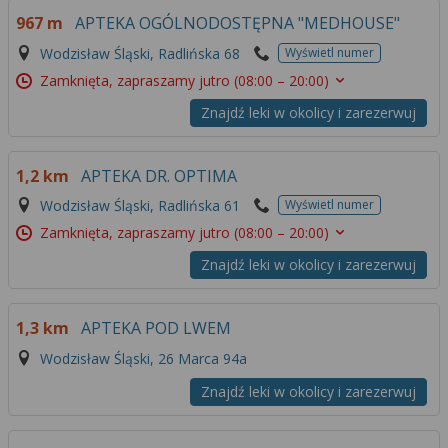
Więcej informacji na temat wykorzystywania
967 m
APTEKA OGÓLNODOSTĘPNA "MEDHOUSE"
narzędzi zewnętrznych w naszym serwisie
Wodzisław Śląski, Radlińska 68
Wyświetl numer
znajdziesz w
Regulaminie Serwisu
.
Zamknięta, zapraszamy jutro
(08:00 – 20:00)
Znajdź leki w okolicy i zarezerwuj
1,2 km
APTEKA DR. OPTIMA
Wodzisław Śląski, Radlińska 61
Wyświetl numer
Zamknięta, zapraszamy jutro
(08:00 – 20:00)
Znajdź leki w okolicy i zarezerwuj
1,3 km
APTEKA POD LWEM
Wodzisław Śląski, 26 Marca 94a
Znajdź leki w okolicy i zarezerwuj