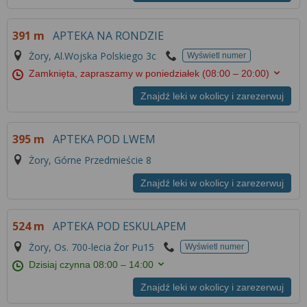
Więcej informacji na temat wykorzystywania
narzędzi zewnętrznych w naszym serwisie
391 m
APTEKA NA RONDZIE
znajdziesz w
Regulaminie Serwisu
.
Żory, Al.Wojska Polskiego 3c
Wyświetl numer
Zamknięta, zapraszamy w poniedziałek
(08:00 – 20:00)
Znajdź leki w okolicy i zarezerwuj
395 m
APTEKA POD LWEM
Żory, Górne Przedmieście 8
Znajdź leki w okolicy i zarezerwuj
524 m
APTEKA POD ESKULAPEM
Żory, Os. 700-lecia Żor Pu15
Wyświetl numer
Dzisiaj czynna
08:00 – 14:00
Znajdź leki w okolicy i zarezerwuj