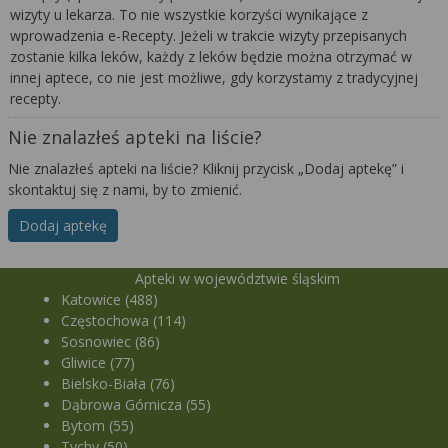
wizyty u lekarza. To nie wszystkie korzyści wynikające z
wprowadzenia e-Recepty. Jeżeli w trakcie wizyty przepisanych
zostanie kilka leków, każdy z leków będzie można otrzymać w
innej aptece, co nie jest możliwe, gdy korzystamy z tradycyjnej
recepty.
Nie znalazłeś apteki na liście?
Nie znalazłeś apteki na liście? Kliknij przycisk „Dodaj aptekę” i
skontaktuj się z nami, by to zmienić.
Dodaj aptekę
Apteki w województwie śląskim
Katowice (488)
Częstochowa (114)
Sosnowiec (86)
Gliwice (77)
Bielsko-Biała (76)
Dąbrowa Górnicza (55)
Bytom (55)
Tychy (50)