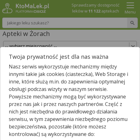
Sprawdzamy dostępność
leków w
11 122
aptekach
Menu
Wpisz nazwę leku
Apteki w Żorach
Twoja prywatność jest dla nas ważna
Sprawdź, które apteki w Żorach posiadają Twój
Nasz serwis wykorzystuje mechanizmy między
lek i zarezerwuj go już teraz!
innymi takie jak cookies (ciasteczka), Web Storage i
Wpisz nazwę leku
inne, które służą m.in. do zapewnienia optymalnej
obsługi podczas wizyty w naszym serwisie.
Powyższe mechanizmy mogą być wykorzystywane
przez nas jak i przez naszych partnerów. Część z
W Żorach jest
17
aptek.
13
aptek zgłosiło nam, że są właśnie
nich jest niezbędna do prawidłowego działania
*
otwarte.
serwisu, w tym zapewnienia niezbędnego poziomu
Wybierz typ aptek
bezpieczeństwa, pozostałe (które możesz
kontrolować) są wykorzystywane do: