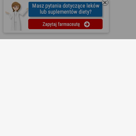
O nas
Regulamin
Ustawienia prywatności
Partnerzy
Współpraca
Mapa strony
Kontakt
Reklama
Informacje dla aptek
Redakcja
Lekopedia
Ziołopedia
Pytania do farmaceutów
Substancje i składniki