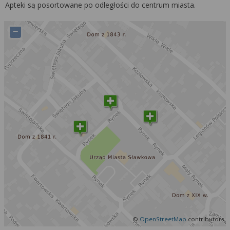
Więcej informacji na temat wykorzystywania
Apteki są posortowane po odległości do centrum miasta.
narzędzi zewnętrznych w naszym serwisie
znajdziesz w
Regulaminie Serwisu
.
−
©
OpenStreetMap
contributors