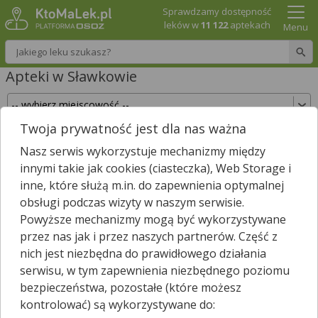
Sprawdzamy dostępność
leków w
11 122
aptekach
Menu
Wpisz nazwę leku
Apteki w Sławkowie
Twoja prywatność jest dla nas ważna
Sprawdź, które apteki w Sławkowie posiadają
Nasz serwis wykorzystuje mechanizmy między
Twój lek i zarezerwuj go już teraz!
innymi takie jak cookies (ciasteczka), Web Storage i
Wpisz nazwę leku
inne, które służą m.in. do zapewnienia optymalnej
obsługi podczas wizyty w naszym serwisie.
Powyższe mechanizmy mogą być wykorzystywane
przez nas jak i przez naszych partnerów. Część z
W Sławkowie są
3
apteki.
nich jest niezbędna do prawidłowego działania
Wybierz typ aptek
serwisu, w tym zapewnienia niezbędnego poziomu
bezpieczeństwa, pozostałe (które możesz
kontrolować) są wykorzystywane do: