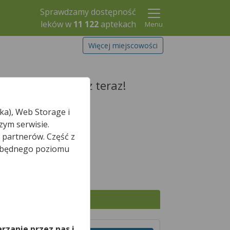
Sprawdzamy dostępność
leków w
11 122
aptekach
Menu
Więcej miejscowości
zarezerwuj go już teraz!
ka), Web Storage i
zym serwisie.
 partnerów. Część z
Szukaj leku
iezbędnego poziomu
*
śnie otwarte.
,
Wszystkie apteki
rzanie przez nas i