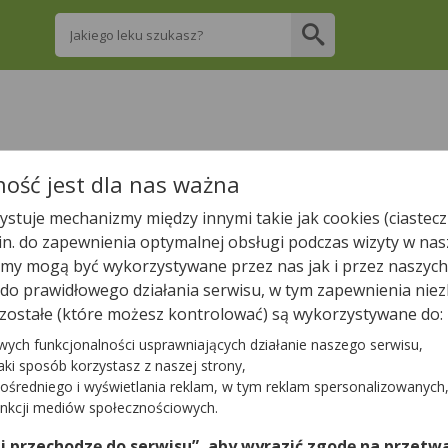
Wpisz nazwę leku
re apteki w Chorzowie posiadają Twój lek i 
ość jest dla nas ważna
stuje mechanizmy między innymi takie jak cookies (ciastecz
Wpisz nazwę leku
.in. do zapewnienia optymalnej obsługi podczas wizyty w nas
y mogą być wykorzystywane przez nas jak i przez naszych
a do prawidłowego działania serwisu, w tym zapewnienia n
zostałe (które możesz kontrolować) są wykorzystywane do:
W Chorzowie jest
35
aptek.
30
aptek zgłosiło nam, że są wła
wych funkcjonalności usprawniających działanie naszego serwisu,
jaki sposób korzystasz z naszej strony,
ośredniego i wyświetlania reklam, w tym reklam spersonalizowanych
Tylko otwarte apteki
unkcji mediów społecznościowych.
 i przechodzę do serwisu”, aby wyrazić zgodę na przetwa