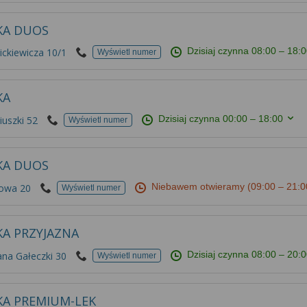
KA DUOS
Dzisiaj czynna
08:00 – 18:
ickiewicza 10/1
Wyświetl numer
KA
Dzisiaj czynna
00:00 – 18:00
uszki 52
Wyświetl numer
KA DUOS
Niebawem otwieramy
(09:00 – 21:0
kowa 20
Wyświetl numer
KA PRZYJAZNA
Dzisiaj czynna
08:00 – 20:
ana Gałeczki 30
Wyświetl numer
KA PREMIUM-LEK