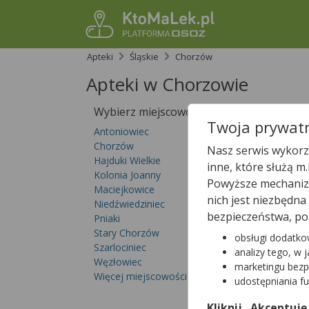
Apteki
Śląskie
Chorzów
Apteki w Chorzowie
Wybierz miejscowość
Sprawdź, któ
Twoja prywatn
Antoniowiec
Chorzów
Nasz serwis wykorzy
Hajduki Wielkie
inne, które służą m
Kolonia Joanny
Powyższe mechanizm
Maciejkowice
nich jest niezbędn
Niedźwiedziniec
bezpieczeństwa, po
Pniaki
Stary Chorzów
obsługi dodatko
Szarlociniec
analizy tego, w 
Węzłowiec
marketingu bezp
Więcej miejscowości...
udostępniania f
Kliknij „Akceptuję