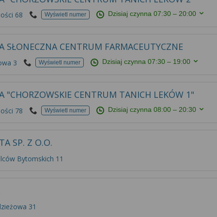
Dzisiaj czynna
07:30 – 20:00
ości 68
Wyświetl numer
A SŁONECZNA CENTRUM FARMACEUTYCZNE
Dzisiaj czynna
07:30 – 19:00
rowa 3
Wyświetl numer
A "CHORZOWSKIE CENTRUM TANICH LEKÓW 1"
Dzisiaj czynna
08:00 – 20:30
ości 78
Wyświetl numer
A SP. Z O.O.
elców Bytomskich 11
A
dzieżowa 31