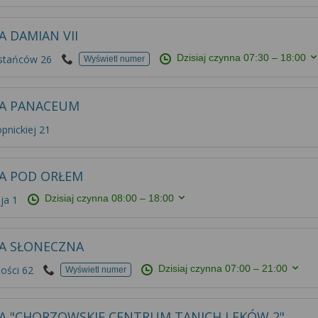
A DAMIAN VII
Dzisiaj czynna
07:30 – 18:00
stańców 26
Wyświetl numer
A PANACEUM
pnickiej 21
A POD ORŁEM
Dzisiaj czynna
08:00 – 18:00
ja 1
A SŁONECZNA
Dzisiaj czynna
07:00 – 21:00
ości 62
Wyświetl numer
A "CHORZOWSKIE CENTRUM TANICH LEKÓW 2"